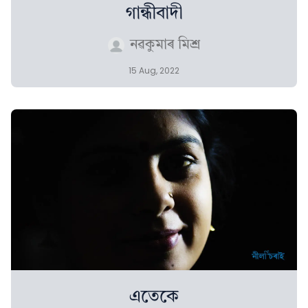
গান্ধীবাদী
নৱকুমাৰ মিশ্ৰ
15 Aug, 2022
এতেকে