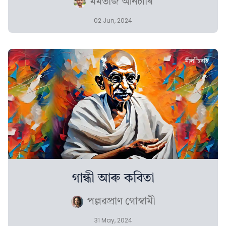
মমতাজ আনচাৰি
02 Jun, 2024
গান্ধী আৰু কবিতা
পল্লৱপ্ৰাণ গোস্বামী
31 May, 2024