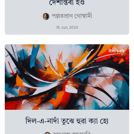
দেশান্তৰী হওঁ
পল্লৱপ্ৰাণ গোস্বামী
16 Jun, 2024
দিল-এ-নাদাঁ তুঝে হুৱা ক্যা হ্যে