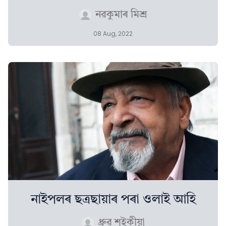
নৱকুমাৰ মিশ্ৰ
08 Aug, 2022
নাইপলৰ ছত্ৰছায়াৰ পৰা ওলাই আহি
ধ্ৰুৱ শইকীয়া