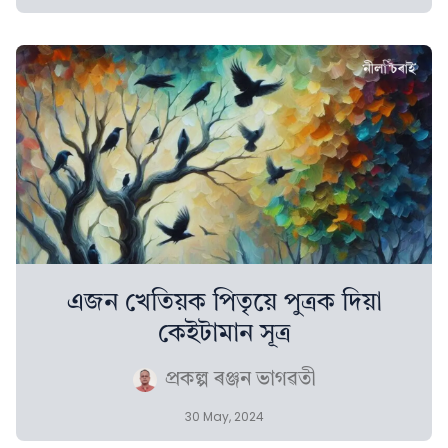
এজন খেতিয়ক পিতৃয়ে পুত্ৰক দিয়া
কেইটামান সূত্ৰ
প্ৰকল্প ৰঞ্জন ভাগৱতী
30 May, 2024