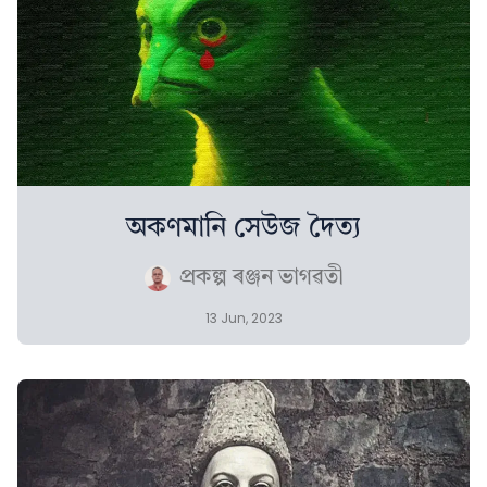
অকণমানি সেউজ দৈত্য
প্ৰকল্প ৰঞ্জন ভাগৱতী
13 Jun, 2023