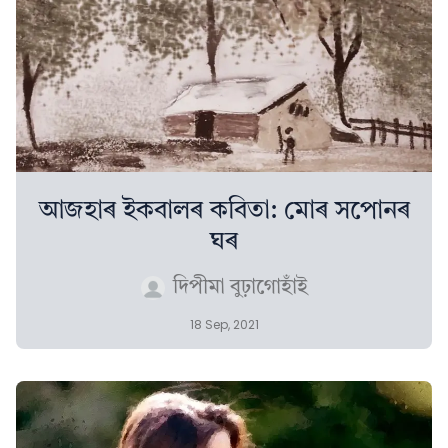
আজহাৰ ইকবালৰ কবিতা: মোৰ সপোনৰ
ঘৰ
দিপীমা বুঢ়াগোহাঁই
18 Sep, 2021