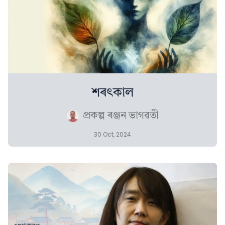
শৰৎকাল
প্ৰকল্প ৰঞ্জন ভাগৱতী
30 Oct, 2024