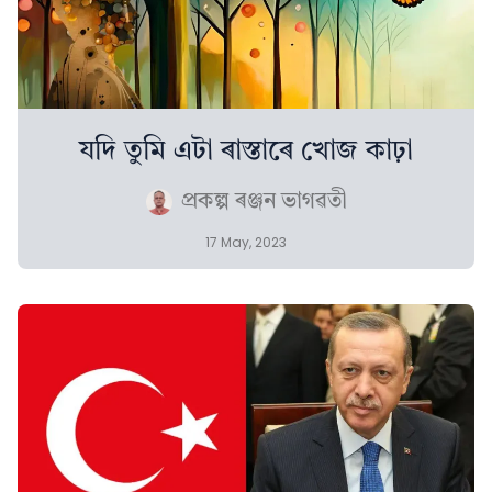
যদি তুমি এটা ৰাস্তাৰে খোজ কাঢ়া
প্ৰকল্প ৰঞ্জন ভাগৱতী
17 May, 2023