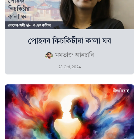
পোহৰৰ কিচকিচীয়া ক’লা ঘৰ
মমতাজ আনচাৰি
23 Oct, 2024