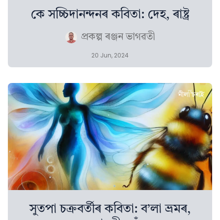
কে সচ্চিদানন্দনৰ কবিতা: দেহ, ৰাষ্ট্ৰ
প্ৰকল্প ৰঞ্জন ভাগৱতী
20 Jun, 2024
সুতপা চক্ৰবৰ্তীৰ কবিতা: ব’লা ভ্ৰমৰ,