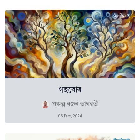
গছবোৰ
প্ৰকল্প ৰঞ্জন ভাগৱতী
05 Dec, 2024