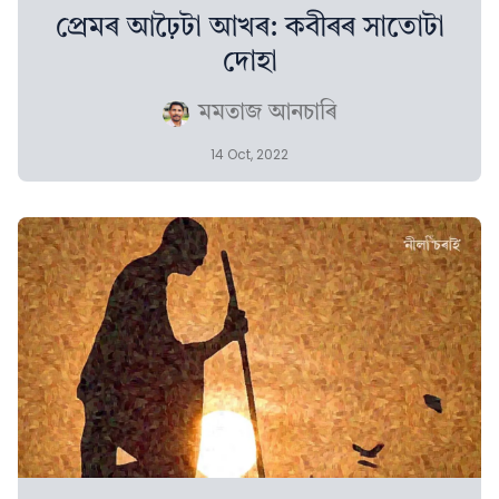
প্ৰেমৰ আঢ়ৈটা আখৰ: কবীৰৰ সাতোটা
দোহা
মমতাজ আনচাৰি
14 Oct, 2022