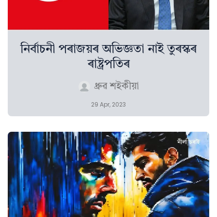
নিৰ্বাচনী পৰাজয়ৰ অভিজ্ঞতা নাই তুৰস্কৰ
ৰাষ্ট্ৰপতিৰ
ধ্ৰুৱ শইকীয়া
29 Apr, 2023