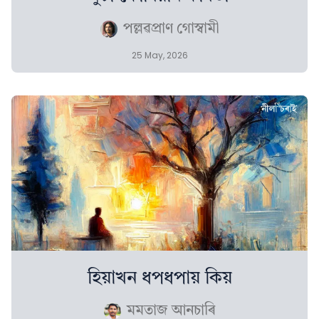
পল্লৱপ্ৰাণ গোস্বামী
25 May, 2026
হিয়াখন ধপধপায় কিয়
মমতাজ আনচাৰি