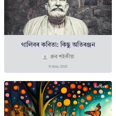
গালিবৰ কবিতা: কিছু অতিৰঞ্জন
ধ্ৰুৱ শইকীয়া
31 May, 2023