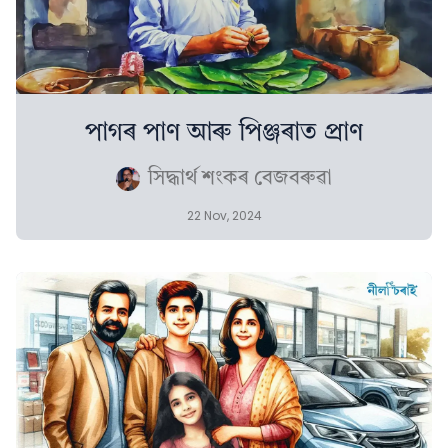
পাগৰ পাণ আৰু পিঞ্জৰাত প্ৰাণ
সিদ্ধাৰ্থ শংকৰ বেজবৰুৱা
22 Nov, 2024