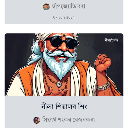
দ্বীপজ্যোতি বৰা
07 Jun, 2024
নীলা শিয়ালৰ শিং
সিদ্ধাৰ্থ শংকৰ বেজবৰুৱা