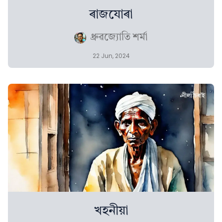
ৰাজযোৰা
ধ্ৰুৱজ্যোতি শৰ্মা
22 Jun, 2024
খহনীয়া