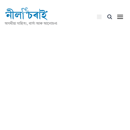
অসমীয়া সাহিত্য, বাৰ্তা আৰু আলোচনা