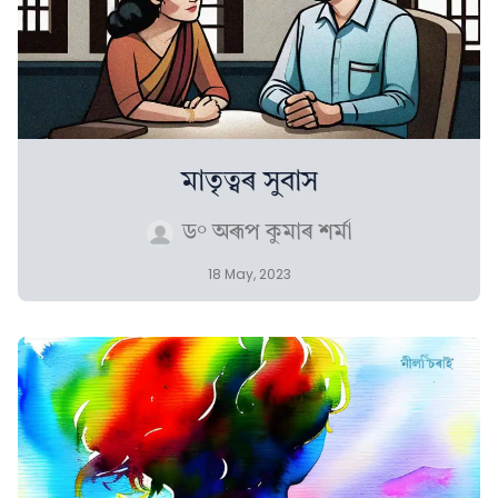
মাতৃত্বৰ সুবাস
ড° অৰূপ কুমাৰ শৰ্মা
18 May, 2023