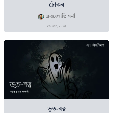
টোকৰ
ধ্ৰুৱজ্যোতি শৰ্মা
26 Jan, 2023
ভূত-ৰত্ন