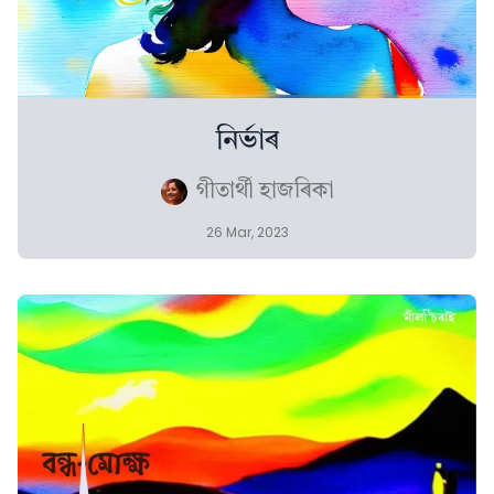
নিৰ্ভাৰ
গীতাৰ্থী হাজৰিকা
26 Mar, 2023