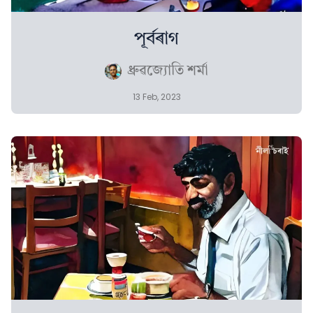
পূৰ্বৰাগ
ধ্ৰুৱজ্যোতি শৰ্মা
13 Feb, 2023