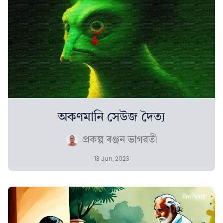
অকণমানি সেউজ দৈত্য
প্ৰকল্প ৰঞ্জন ভাগৱতী
13 Jun, 2023