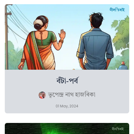
বঁটা-পৰ্ব
ভূপেন্দ্ৰ নাথ হাজৰিকা
01 May, 2024