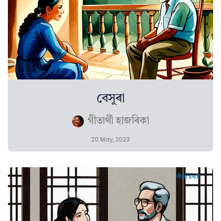
বেসুৰা
গীতাৰ্থী হাজৰিকা
20 May, 2023