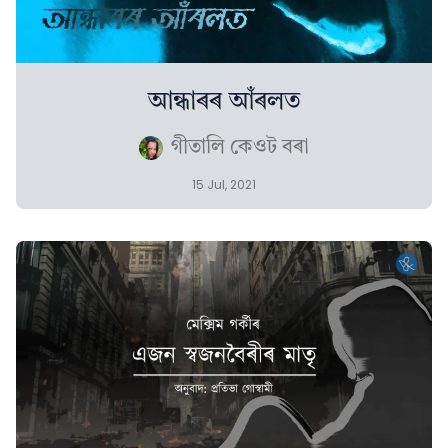
আন্ধাৰৰ আঁৰলত
গীতালি কেওট বৰা
15 Jul, 2021