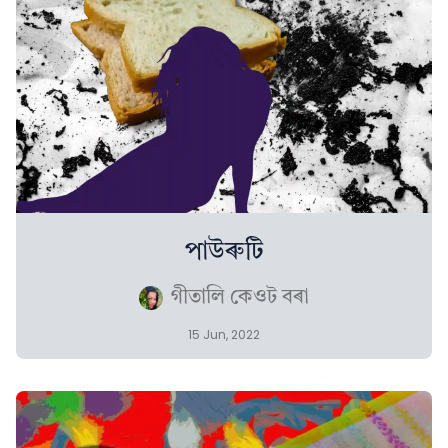
পাউৰুটি
গীতালি কেওট বৰা
15 Jun, 2022