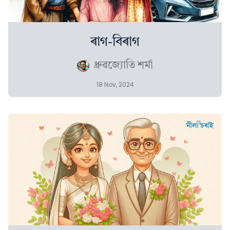
ৰাগ-বিৰাগ
ধ্ৰুৱজ্যোতি শৰ্মা
18 Nov, 2024