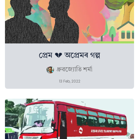
প্ৰেম 💔 অপ্ৰেমৰ গল্প
ধ্ৰুৱজ্যোতি শৰ্মা
13 Feb, 2022