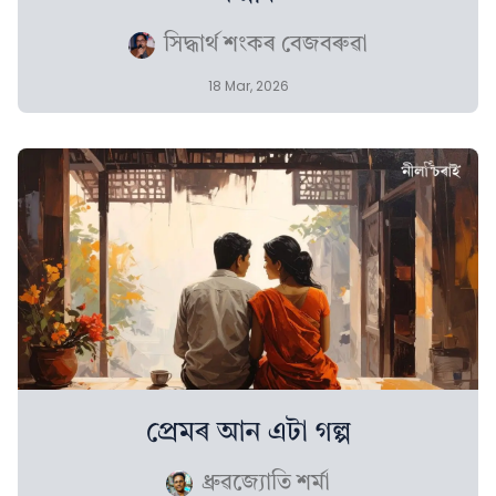
সিদ্ধাৰ্থ শংকৰ বেজবৰুৱা
18 Mar, 2026
প্ৰেমৰ আন এটা গল্প
ধ্ৰুৱজ্যোতি শৰ্মা