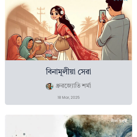
বিনামূলীয়া সেৱা
ধ্ৰুৱজ্যোতি শৰ্মা
18 Mar, 2025