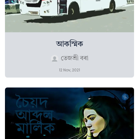
আকস্মিক
তেজশ্ৰী বৰা
12 Nov, 2021