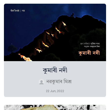
কুমাৰী নদী
নৱকুমাৰ মিশ্ৰ
22 Jun, 2022