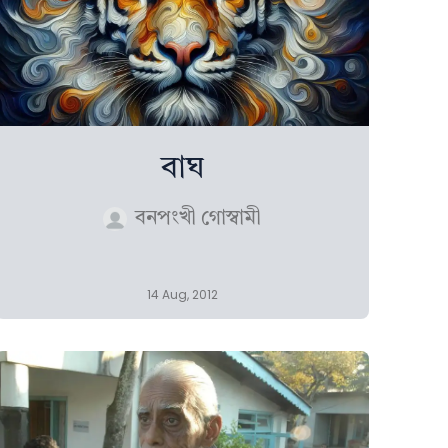
বাঘ
বনপংখী গোস্বামী
14 Aug, 2012