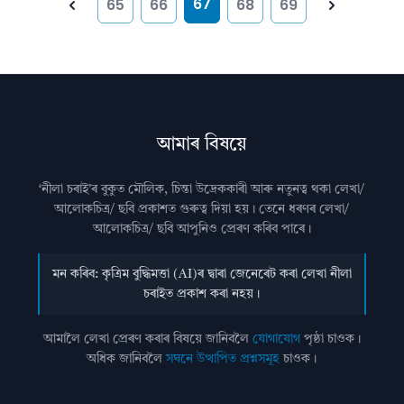
67
65
66
68
69
Previous
Next
আমাৰ বিষয়ে
‘নীলা চৰাই’ৰ বুকুত মৌলিক, চিন্তা উদ্রেককাৰী আৰু নতুনত্ব থকা লেখা/
আলোকচিত্ৰ/ ছবি প্রকাশত গুৰুত্ব দিয়া হয়। তেনে ধৰণৰ লেখা/
আলোকচিত্ৰ/ ছবি আপুনিও প্রেৰণ কৰিব পাৰে।
মন কৰিব: কৃত্ৰিম বুদ্ধিমত্তা (AI)ৰ দ্বাৰা জেনেৰেট কৰা লেখা নীলা
চৰাইত প্ৰকাশ কৰা নহয়।
আমালৈ লেখা প্ৰেৰণ কৰাৰ বিষয়ে জানিবলৈ
যোগাযোগ
পৃষ্ঠা চাওক।
অধিক জানিবলৈ
সঘনে উত্থাপিত প্ৰশ্নসমূহ
চাওক।