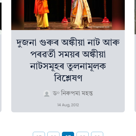
দুজনা গুৰুৰ অঙ্কীয়া নাট আৰু
পৰৱৰ্তী সময়ৰ অঙ্কীয়া
নাটসমূহৰ তুলনামূলক
বিশ্লেষণ
ড° নিৰুপমা মহন্ত
14 Aug, 2012