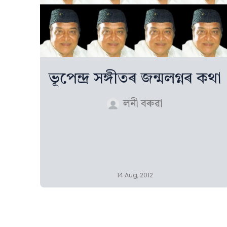
ভূপেন্দ্ৰ সঙ্গীতৰ জন্মলগ্নৰ কথা
লনী বৰুৱা
14 Aug, 2012