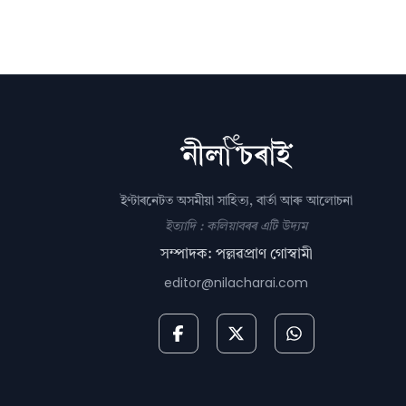
ইণ্টাৰনেটত অসমীয়া সাহিত্য, বাৰ্তা আৰু আলোচনা
ইত্যাদি : কলিয়াবৰৰ এটি উদ্যম
সম্পাদক: পল্লৱপ্ৰাণ গোস্বামী
editor@nilacharai.com