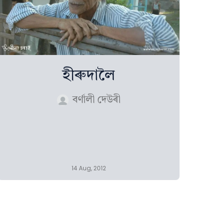
হীৰুদালৈ
বৰ্ণালী দেউৰী
14 Aug, 2012