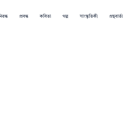
িৱন্ধ
প্ৰবন্ধ
কবিতা
গল্প
সাংস্কৃতিকী
গ্ৰন্থবাৰ্তা