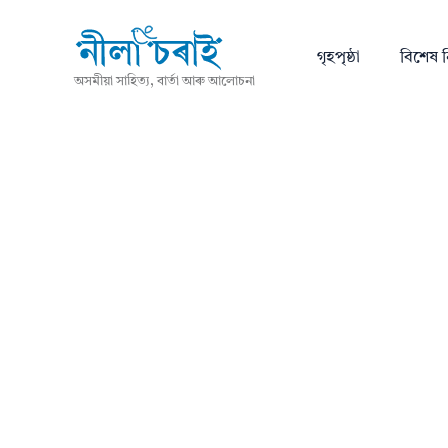
গৃহপৃষ্ঠা
বিশেষ ন
অসমীয়া সাহিত্য, বাৰ্তা আৰু আলোচনা