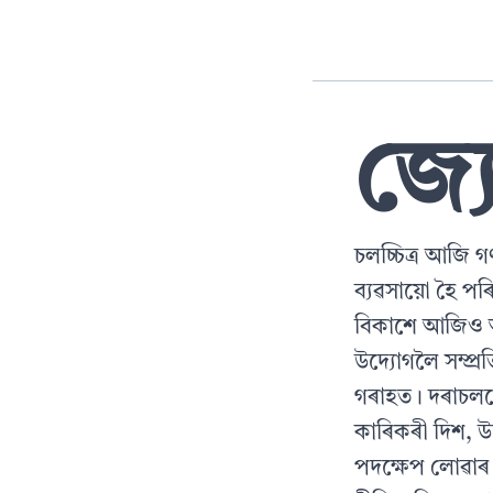
জ্য
চলচ্চিত্র আজি গণ
ব্যৱসায়ো হৈ প
বিকাশে আজিও আশ
উদ্যোগলৈ সম্প্র
গৰাহত। দৰাচলত
কাৰিকৰী দিশ, উন্
পদক্ষেপ লোৱাৰ 