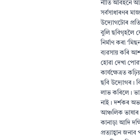
নীতি অবিহনে আঞ
সর্বসাধাৰণৰ মা
উদ্যোগটোৰ প্রত
বুলি ছবিগৃহলৈ যো
নির্মাণ কৰা ‘মি
ব্যৱসায় কৰি আ
হোৱা দেখা পোৱ
কার্যক্ষেত্ৰত ক
ছবি উদ্যোগৰ। কি
লাভ কৰিলে। ভালে
নাই। দর্শকৰ অভ
আঞ্চলিক ভাষাৰ 
কানাড়া আদি দক্
প্রত্যাহ্বান জন