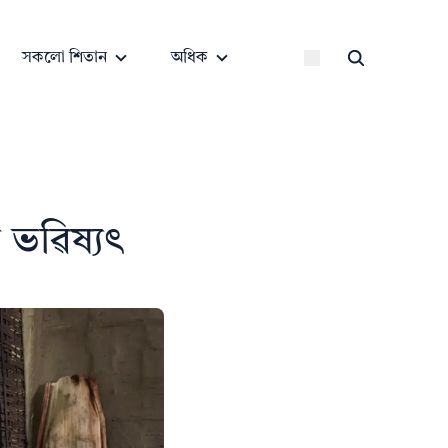
সকলো শিতান
অধিক
ু ভৱিষ্যৎ