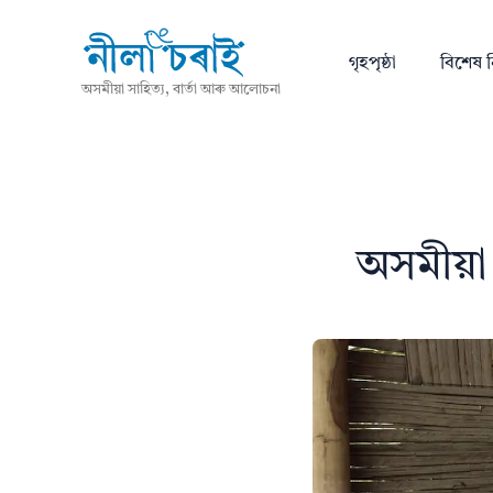
গৃহপৃষ্ঠা
বিশেষ ন
অসমীয়া সাহিত্য, বাৰ্তা আৰু আলোচনা
অসমীয়া 