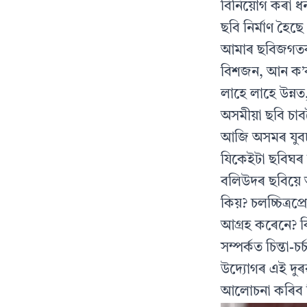
বিনিয়োগ কৰা ধ
ছবি নির্মাণ হৈছে।
আমাৰ ছবিজগতক স
বিশজন, আন ক’ৰব
লাহে লাহে উন্নত
অসমীয়া ছবি চা
আজি অসমৰ যুবচা
যিকেইটা ছবিঘৰ 
বলিউদৰ ছবিয়ে 
কিয়? চলচ্চিত্র
আগ্ৰহ কৰেনে? ক
সম্পর্কত চিন্তা-
উদ্যোগৰ এই দুৰ
আলোচনা কৰিব ব