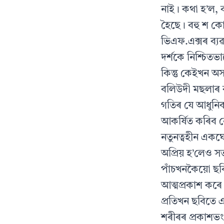
নাই। কথা হ’ল, ব
হৈছে। বহু শ কোট
ভিএফ.এক্সৰ ব্য
দর্শকে নিশ্চিত
কিন্তু কেইখন অস
বলিউদী মছলাৰ ব
গতিৰ যে আধুনিক 
আকর্ষিত কৰিব 
নতুনত্বহীন একঘেয
অপ্রিয় হ’লেও 
পাঁচখনকৈয়ো ছবি
আত্মপ্রকাশ কৰে
প্ৰতিখন ছবিতে 
শৰীৰৰ প্রকাশভ