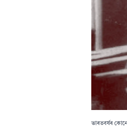
ভাৰতবৰ্ষৰ কোনো