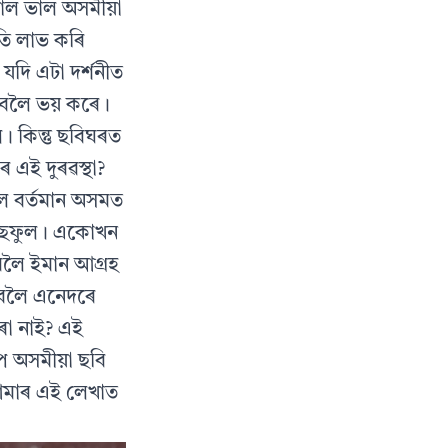
ভাল ভাল অসমীয়া
কৃতি লাভ কৰি
যদি এটা দর্শনীত
লাবলৈ ভয় কৰে।
ল। কিন্তু ছবিঘৰত
 এই দুৰৱস্থা?
ৈ বর্তমান অসমত
াউছফুল । একোখন
বলৈ ইমান আগ্রহ
চাবলৈ এনেদৰে
ৰা নাই? এই
পে অসমীয়া ছবি
 আমাৰ এই লেখাত