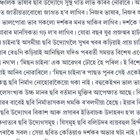
্চলিক ভাষাৰ ছবি উদ্যোগে সুস্থ গতি লাভ কৰিব নোৱাৰে। 
জত জাতীয়তাবোধো জাগ্ৰত হ’ব লাগিব। নিজৰ ভাষাৰ, নিজ
ি ভালপোৱা ভাব সকলো দর্শকৰ মনত থাকিব লাগিব। দর্শকে অ
ৱাৰ মানসিকতা গঢ় ল’ব লাগিব। যোৱা বছৰ যুৱ প্ৰজন্মৰ হার্টথ্
ছন চাইনা’ই অসমীয়া ছবি উদ্যোগলৈ সুখৰ খবৰ কঢ়িয়াই প্রায় 
শাৰ ৰেঙণি কঢ়িয়াই আনিছিল যদিও পৰৱৰ্তী সময়ত বিশেষ এ
া নগ’ল। ‘মিছন চাইনা’ এক আৱেগৰ ঢৌহে হৈ পৰিল। ই বিশ
ঢ়িয়াই আনিব নোৱাৰিলে। ‘মিছন চাইনা’ৰ পাছত পুনৰ সেই একে
ন্তু ছবি নির্মাণ নোহোৱাকৈয়ো থকা নাই। বহুকেইখন ভাল ভাল 
সংখ্যক উচ্চ মানৰ ছবি বর্তমান মুক্তিৰ আপেক্ষাত আছে। কিন্
াৱৰ বাবেই ছবি নির্মাতাসকল থমকি ৰ’বলগীয়া হৈছে। ইয়াৰ 
ছবি উদ্যোগৰ বিকাশ আৰু প্ৰসাৰৰ ইতিবাচক উদাহৰণ হ’ল ত
ষিণাত্যৰ ছবি উদ্যেগসমূহ। যিসমূহ ছবি বলিউদৰ ব্যয়বহুল হিন
াব পৰাকৈ সবল। সেয়া ছবিত কেতিয়াও দর্শকৰ অভাৱ ঘটা নাই। 