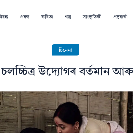
িৱন্ধ
প্ৰবন্ধ
কবিতা
গল্প
সাংস্কৃতিকী
গ্ৰন্থবাৰ্তা
চিনেমা
চলচ্চিত্ৰ উদ্যোগৰ বৰ্তমান আৰ