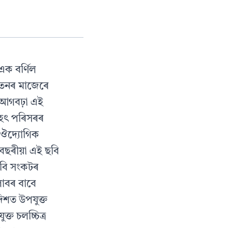
এক বর্ণিল
-পতনৰ মাজেৰে
 আগবঢ়া এই
 বৃহৎ পৰিসৰৰ
 ঔদ্যোগিক
বছৰীয়া এই ছবি
 ছবি সংকটৰ
াবৰ বাবে
দিশত উপযুক্ত
ত চলচ্চিত্র