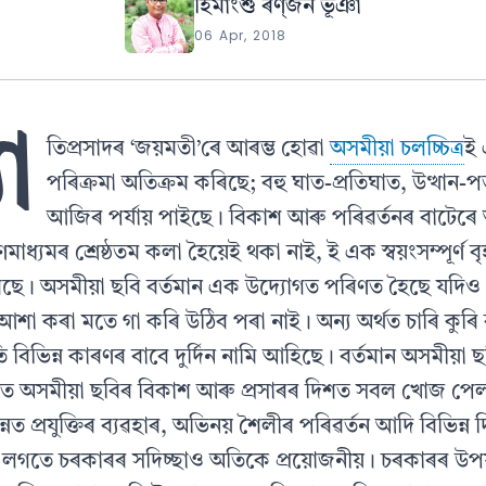
হিমাংশু ৰণ্‌জন ভূঞা
06 Apr, 2018
ো
তিপ্ৰসাদৰ ‘জয়মতী’ৰে আৰম্ভ হোৱা
অসমীয়া চলচ্চিত্র
ই 
পৰিক্ৰমা অতিক্রম কৰিছে; বহু ঘাত-প্রতিঘাত, উত্থান
আজিৰ পর্যায় পাইছে। বিকাশ আৰু পৰিৱৰ্তনৰ বাটেৰে
মাধ্যমৰ শ্রেষ্ঠতম কলা হৈয়েই থকা নাই, ই এক স্বয়ংসম্পূর্ণ
ৰিছে। অসমীয়া ছবি বর্তমান এক উদ্যোগত পৰিণত হৈছে যদিও
া কৰা মতে গা কৰি উঠিব পৰা নাই। অন্য অর্থত চাৰি কুৰি 
তি বিভিন্ন কাৰণৰ বাবে দুর্দিন নামি আহিছে। বর্তমান অসমীয়া
ে অসমীয়া ছবিৰ বিকাশ আৰু প্ৰসাৰৰ দিশত সবল খোজ পেল
নত প্রযুক্তিৰ ব্যৱহাৰ, অভিনয় শৈলীৰ পৰিৱৰ্তন আদি বিভিন্ন 
লগতে চৰকাৰৰ সদিচ্ছাও অতিকে প্রয়োজনীয়। চৰকাৰৰ উপযুক্