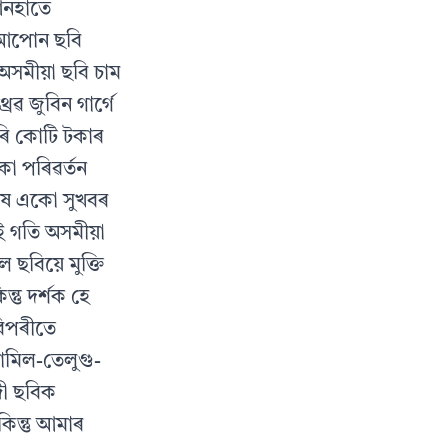
আনহাতে
ৰ আপোন ছবি
সমীয়া ছবি চাম
রৱ জুবিন গার্গে
চাৰি কোটি টকাৰ
কো পৰিৱৰ্তন
েষ একো সুখবৰ
ই গতি অসমীয়া
ছবিয়ে মুক্তি
তু দর্শক হে
বিপৰীতে
ামিল-তেলুগু-
্দী ছবিক
কিন্তু আমাৰ