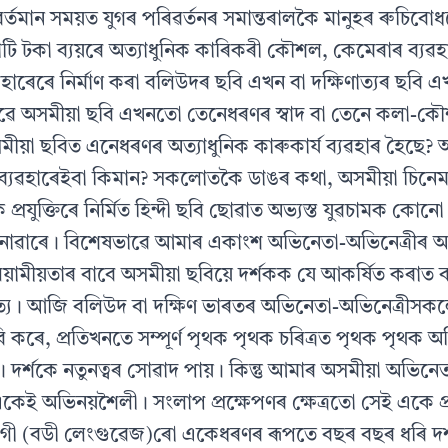
র্তমান সময়ত যুগৰ পৰিৱৰ্তনৰ সমান্তৰালকৈ মানুহৰ ৰুচিবোধ
ি টকা ব্যয়ৰে অত্যাধুনিক কাৰিকৰী কৌশল, কেমেৰাৰ ব্যৱহাৰ,
ৱহাৰেৰে নির্মাণ কৰা বলিউদৰ ছবি এখন বা দক্ষিণাত্যৰ ছবি
ভাৱে অসমীয়া ছবি এখনতো তেনেধৰণৰ স্বাদ বা তেনে কলা-ক
মীয়া ছবিত এনেধৰণৰ অত্যাধুনিক কাৰুকার্য ব্যৱহাৰ হৈছে? 
্যৱহাৰেইবা কিমান? সকলোতকৈ ডাঙৰ কথা, অসমীয়া চিনেমা
প্রযুক্তিৰে নির্মিত হিন্দী ছবি ছোৱাত অভ্যস্ত যুৱচামক কোন
নোৱাৰে। বিশেষভাৱে আমাৰ একাংশ অভিনেতা-অভিনেত্রীৰ অ
়ামীয়তাৰ বাবে অসমীয়া ছবিয়ে দর্শকক যে আকর্ষিত কৰাত ব্য
সত্য। আজি বলিউদ বা দক্ষিণ ভাৰতৰ অভিনেতা-অভিনেত্রীস
 কৰে, প্ৰতিখনতে সম্পূর্ণ পৃথক পৃথক চৰিত্ৰত পৃথক পৃথক 
। দর্শকে নতুনত্বৰ সোৱাদ পায়। কিন্তু আমাৰ অসমীয়া অভিন
একেই অভিনয়শৈলী। সংলাপ প্রক্ষেপণৰ ক্ষেত্ৰতো সেই একে প
ংগী (বডী লেংগুৱেজ)ৰো একেধৰণৰ ৰূপতে বছৰ বছৰ ধৰি দৰ্