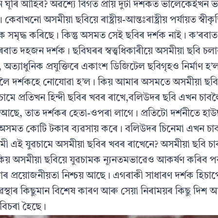
ন ঘূৰি আহিব? অৱশ্যে বিগত প্রায় দুটা দশকত ভালেকেইখন 
 কেবাখনো অসমীয়া ছবিয়ে ৰাষ্ট্ৰীয়-আন্তঃৰাষ্ট্ৰীয় পৰ্যায়ত স্বী
মৃদ্ধ কৰিছে। কিন্তু অসমত সেই ছবিৰ দর্শক নাই। ক’ৰবাত 
াত দহজন দর্শক। ছবিঘৰৰ স্বত্ত্বধিকাৰীয়ে অসমীয়া ছবি চ
, অত্যাধুনিক প্রযুক্তিৰে একাংশ ডিজিটেল ছবিগৃহও নির্মাণ হ’
বলৈ দর্শকহে নোযোৱা হ’ল। কিয় আমাৰ অসমতে অসমীয়া ছবিৰ
মে প্রতিখন হিন্দী ছবিৰ খবৰ ৰাখে,বলিউদৰ ছবি এখন চাবল
আছে, তাত দর্শকৰ হেতা-ওপৰা লাগে। প্ৰতিটো দর্শনীতে হ
অসমত কোটি টকাৰ ব্যৱসায় কৰে। বলিউদৰ চিনেমা এখন চা
প্রেমী এই যুৱচামে অসমীয়া ছবিৰ খবৰ ৰাখেনে? অসমীয়া ছবি 
িয় অসমীয়া ছবিয়ে যুৱচামক ন্যূনতমভাৱেও আকর্ষণ কৰিব প
চৰ্চাৰ প্রয়োজনীয়তা নিশ্চয় আছে। এগৰাকী সাধাৰণ দর্শক হিচা
ৱস্থাৰ কিছুমান বিশেষ কাৰণ আৰু সেয়া নিৰাময়ৰ কিছু দিশ
িচৰা হৈছে।