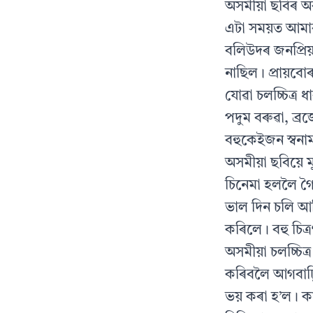
অসমীয়া ছবিৰ অৱ
এটা সময়ত আমাৰ
বলিউদৰ জনপ্রিয়
নাছিল । প্ৰায়ব
যোৱা চলচ্চিত্র ধ
পদুম বৰুৱা, ব্ৰ
বহুকেইজন স্বনা
অসমীয়া ছবিয়ে 
চিনেমা হললৈ গ
ভাল দিন চলি আছ
কৰিলে। বহু চিত্
অসমীয়া চলচ্চিত্
কৰিবলৈ আগবাঢ়
ভয় কৰা হ’ল। কা