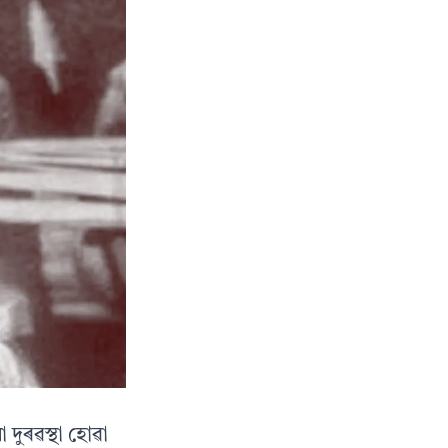
দুৰৱস্থা হোৱা