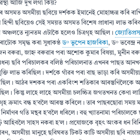
স্থা আজি দুখ লগা কিয়?
 অসমত অসমীয়া ছবিয়ে দর্শকক ইমানেই মোহাচ্চন্ন কৰি ৰা
 হিন্দী ছবিয়েও সেই সময়ত অসমত বিশেষ প্রাধান্য লাভ কৰি
োৰ অঞ্চলতে ন্যূনতম এটাকৈ হলেও চিত্ৰগৃহ আছিল।
জ্যোতিপ্ৰস
াৰাটোক সমৃদ্ধ কৰা সুধাকণ্ঠ
ড° ভূপেন হাজৰিকা
, ড° ভবেন্দ্ৰ
জেন বৰুৱা, জাহ্ন বৰুৱাৰ পৰা অশোক কুমাৰ বিষয়া, মুনীন ব
মধন্য ছবি পৰিচালকৰ বলিষ্ঠ পৰিচালনাত এখনৰ পাছত আনখন
মুক্তি লাভ কৰিছিল। দর্শকে গাঁৱৰ পৰা বাছ ভাড়া কৰি অসমীয়
ৈছিল। আঠৰ দশকৰ পৰা একবিংশ শতিকাৰ আৰম্ভণিলৈকে অসমী
িল। কিন্তু লাহে লাহে অসমীয়া চলচ্চিত্র জগতখনত কেণা ল
ৰগৃহ ক্ৰমাৎ বন্ধ হ’বলৈ আৰম্ভ কৰিলে। তাৰ পাছৰছোৱা সময় ম
র নির্মাণৰ গতি মন্থৰ হ’বলৈ ধৰিলে। বহু খ্যাতনামা পৰিচালকে ছ
ি আহিবলৈ সাহস নকৰা হ’ল। প্রযোজকে বৃহৎ অংকৰ ধন বিন
ৰণ, অসমীয়া মানুহে ছবিঘৰত টিকট কাটি অসমীয়া ছবি নাচায