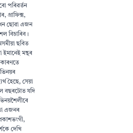
ৰো পৰিৱৰ্তন
 গ্রাফিক্স,
 এখন ছোৱা এজন
ৌশল বিচাৰিব।
অসমীয়া ছবিত
 ইমানেই মন্থৰ
ো কাৰণতে
ভিনয়ৰ
ৰ্থ হৈছে, সেয়া
কলে বছৰটোত যদি
অভিনয়শৈলীৰে
েতা এজনৰ
্রকাশভংগী,
শকে দেখি