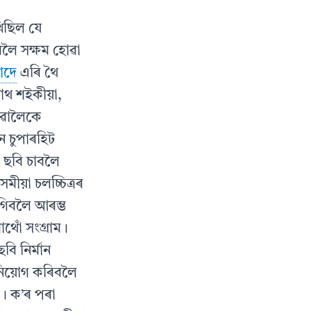
খিছিল যে
বলৈ সক্ষম হোৱা
াদে
এৰি থৈ
 নাথ শইকীয়া,
ৰুৱালৈকে
 চুপাৰহিট
া ছবি চাবলৈ
য়া চলচ্চিত্ৰৰ
াগিবলৈ আৰম্ভ
াথোঁ সংগ্রাম।
বি নির্মান
িয়োগ কৰিবলৈ
়। ক’ৰ পৰা