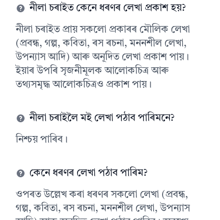
নীলা চৰাইত কেনে ধৰণৰ লেখা প্ৰকাশ হয়?
নীলা চৰাইত প্ৰায় সকলো প্ৰকাৰৰ মৌলিক লেখা
(প্ৰবন্ধ, গল্প, কবিতা, ৰস ৰচনা, মননশীল লেখা,
উপন্যাস আদি) আৰু অনূদিত লেখা প্ৰকাশ পায়।
ইয়াৰ উপৰি সৃজনীমূলক আলোকচিত্ৰ আৰু
তথ্যসমৃদ্ধ আলোকচিত্ৰও প্ৰকাশ পায়।
নীলা চৰাইলৈ মই লেখা পঠাব পাৰিমনে?
নিশ্চয় পাৰিব।
কেনে ধৰণৰ লেখা পঠাব পাৰিম?
ওপৰত উল্লেখ কৰা ধৰণৰ সকলো লেখা (প্ৰবন্ধ,
গল্প, কবিতা, ৰস ৰচনা, মননশীল লেখা, উপন্যাস