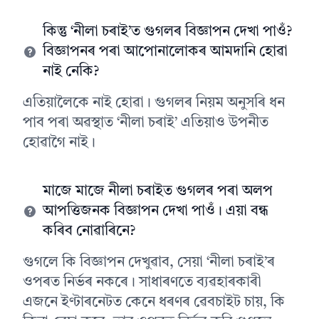
কিন্তু ‘নীলা চৰাই’ত গুগলৰ বিজ্ঞাপন দেখা পাওঁ?
বিজ্ঞাপনৰ পৰা আপোনালোকৰ আমদানি হোৱা
নাই নেকি?
এতিয়ালৈকে নাই হোৱা। গুগলৰ নিয়ম অনুসৰি ধন
পাব পৰা অৱস্থাত ‘নীলা চৰাই’ এতিয়াও উপনীত
হোৱাগৈ নাই।
মাজে মাজে নীলা চৰাইত গুগলৰ পৰা অলপ
আপত্তিজনক বিজ্ঞাপন দেখা পাওঁ। এয়া বন্ধ
কৰিব নোৱাৰিনে?
গুগলে কি বিজ্ঞাপন দেখুৱাব, সেয়া ‘নীলা চৰাই’ৰ
ওপৰত নিৰ্ভৰ নকৰে। সাধাৰণতে ব্যৱহাৰকাৰী
এজনে ইণ্টাৰনেটত কেনে ধৰণৰ ৱেবচাইট চায়, কি