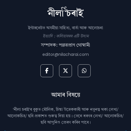
ইণ্টাৰনেটত অসমীয়া সাহিত্য, বাৰ্তা আৰু আলোচনা
ইত্যাদি : কলিয়াবৰৰ এটি উদ্যম
সম্পাদক: পল্লৱপ্ৰাণ গোস্বামী
editor@nilacharai.com
আমাৰ বিষয়ে
‘নীলা চৰাই’ৰ বুকুত মৌলিক, চিন্তা উদ্রেককাৰী আৰু নতুনত্ব থকা লেখা/
আলোকচিত্ৰ/ ছবি প্রকাশত গুৰুত্ব দিয়া হয়। তেনে ধৰণৰ লেখা/ আলোকচিত্ৰ/
ছবি আপুনিও প্রেৰণ কৰিব পাৰে।