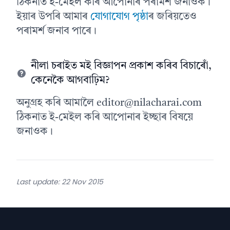
ঠিকনাত ই-মেইল কৰি আপোনাৰ পৰামৰ্শ জনাওক।
ইয়াৰ উপৰি আমাৰ
যোগাযোগ পৃষ্ঠা
ৰ জৰিয়তেও
পৰামৰ্শ জনাব পাৰে।
নীলা চৰাইত মই বিজ্ঞাপন প্ৰকাশ কৰিব বিচাৰোঁ,
কেনেকৈ আগবাঢ়িম?
অনুগ্ৰহ কৰি আমালৈ
editor@nilacharai.com
ঠিকনাত ই-মেইল কৰি আপোনাৰ ইচ্ছাৰ বিষয়ে
জনাওক।
Last update: 22 Nov 2015