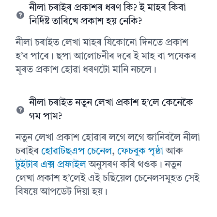
নীলা চৰাইৰ প্ৰকাশৰ ধৰণ কি? ই মাহৰ কিবা
নিৰ্দিষ্ট তাৰিখে প্ৰকাশ হয় নেকি?
নীলা চৰাইত লেখা মাহৰ যিকোনো দিনতে প্ৰকাশ
হ’ব পাৰে। ছপা আলোচনীৰ দৰে ই মাহ বা পষেকৰ
মূৰত প্ৰকাশ হোৱা ধৰণটো মানি নচলে।
নীলা চৰাইত নতুন লেখা প্ৰকাশ হ’লে কেনেকৈ
গম পাম?
নতুন লেখা প্ৰকাশ হোৱাৰ লগে লগে জানিবলৈ নীলা
চৰাইৰ
হোৱাটছএপ চেনেল
,
ফেচবুক পৃষ্ঠা
আৰু
টুইটাৰ এক্স প্ৰফাইল
অনুসৰণ কৰি থওক। নতুন
লেখা প্ৰকাশ হ’লেই এই চছিয়েল চেনেলসমূহত সেই
বিষয়ে আপডেট দিয়া হয়।