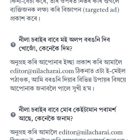
কিনা-বেচা কৰে, তাৰ ওপৰত নিৰ্ভৰ কৰি গুগলে
ব্যক্তিজনক লক্ষ্য কৰি বিজ্ঞাপন (targeted ad)
প্ৰকাশ কৰে।
নীলা চৰাইৰ বাবে মই অলপ বৰঙনি দিব
খোজোঁ, কেনেকৈ দিম?
অনুগ্ৰহ কৰি আপোনাৰ ইচ্ছা প্ৰকাশ কৰি আমালৈ
editor@nilacharai.com
ঠিকনাত এটা ই-মেইল
পঠাওক, আমি বৰঙনি দিয়াৰ বিভিন্ন উপায়ৰ বিষয়ে
আপোনাক জনাবলৈ পালে সুখী হ’ম।
নীলা চৰাইৰ বাবে মোৰ কেইটামান পৰামৰ্শ
আছে, কেনেকৈ জনাম?
অনুগ্ৰহ কৰি আমালৈ
editor@nilacharai.com