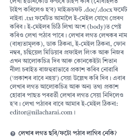
লেখা ইউনিকোড ফণ্টৰে টাইপ কৰি (মোবাইলত
টাইপ কৰিলেও হ’ব) মাইক্ৰচফট .doc/.docx ফৰ্মেট
নাইবা .txt ফৰ্মেটত আমালৈ ই-মেইল যোগে প্ৰেৰণ
কৰিব। ই-মেইলৰ চিঠি লিখা অংশ (body)ত পেষ্ট
কৰিও লেখা পঠাব পাৰে। লেখাৰ লগত লেখকৰ নাম
(বাধ্যতামূলক), ডাক ঠিকনা, ই-মেইল ঠিকনা, ফোন
নম্বৰ, চছিয়েল মিডিয়াৰ প্ৰফাইল লিংক আৰু নিজৰ
এখন আলোকচিত্ৰ দিব আৰু কোনকেইটা শিতান
নীলা চৰাইত ৰাজহুৱাভাৱে প্ৰকাশ কৰিব নোৱাৰি
(‘প্ৰকাশৰ বাবে নহয়’) সেয়া উল্লেখ কৰি দিব। এবাৰ
লেখাৰ লগত আলোকচিত্ৰ আৰু অন্য তথ্য প্ৰকাশ
হোৱাৰ পাছত পৰৱৰ্তী লেখাৰ লগত সেয়া নিদিলেও
হ’ব। লেখা পঠাবৰ বাবে আমাৰ ই-মেইল ঠিকনা:
editor@nilacharai.com
।
লেখাৰ লগত ছবি/ফটো পঠাব লাগিব নেকি?