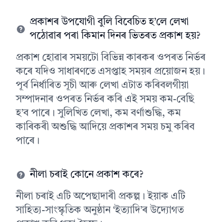
প্ৰকাশৰ উপযোগী বুলি বিবেচিত হ’লে লেখা
পঠোৱাৰ পৰা কিমান দিনৰ ভিতৰত প্ৰকাশ হয়?
প্ৰকাশ হোৱাৰ সময়টো বিভিন্ন কাৰকৰ ওপৰত নিৰ্ভৰ
কৰে যদিও সাধাৰণতে এসপ্তাহ সময়ৰ প্ৰয়োজন হয়।
পূৰ্ব নিৰ্ধাৰিত সূচী আৰু লেখা এটাত কৰিবলগীয়া
সম্পাদনাৰ ওপৰত নিৰ্ভৰ কৰি এই সময় কম-বেছি
হ’ব পাৰে। সুলিখিত লেখা, কম বৰ্ণাশুদ্ধি, কম
কাৰিকৰী অশুদ্ধি আদিয়ে প্ৰকাশৰ সময় চমু কৰিব
পাৰে।
নীলা চৰাই কোনে প্ৰকাশ কৰে?
নীলা চৰাই এটি অপেছাদাৰী প্ৰকল্প। ইয়াক এটি
সাহিত্য-সাংস্কৃতিক অনুষ্ঠান ‘ইত্যাদি’ৰ উদ্যোগত