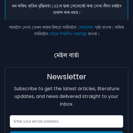
মন কৰিব: কৃত্ৰিম বুদ্ধিমত্তা (AI)ৰ দ্বাৰা জেনেৰেট কৰা লেখা নীলা চৰাইত
প্ৰকাশ কৰা নহয়।
আমালৈ লেখা প্ৰেৰণ কৰাৰ বিষয়ে জানিবলৈ
যোগাযোগ
পৃষ্ঠা চাওক। অধিক
জানিবলৈ
সঘনে উত্থাপিত প্ৰশ্নসমূহ
চাওক।
মেইল বাৰ্তা
Newsletter
Subscribe to get the latest articles, literature
updates, and news delivered straight to your
inbox.
Email Address