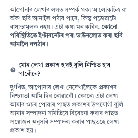
আপোনাৰ লেখাৰ লগত সম্পৰ্ক থকা আলোকচিত্ৰ বা
অঁকা ছবি আমালৈ পঠাব পাৰে, কিন্তু পঠোৱাটো
বাধ্যতামূলক নহয়। এটা কথা মন কৰিব,
কোনো
পৰিস্থিতিতে ইণ্টাৰনেটৰ পৰা ডাউনলোড কৰা ছবি
আমালৈ নপঠাব।
মোৰ লেখা প্ৰকাশ হ’বই বুলি নিশ্চিত হ’ব
পাৰোঁনে?
দুঃখিত, আপোনাৰ লেখা নেদেখালৈকে প্ৰকাশৰ
নিশ্চয়তা আমি দিব নোৱাৰোঁ। কোনো এটা লেখা
আমাৰ ওচৰ পোৱাৰ পাছত প্ৰকাশৰ উপযোগী বুলি
আমাৰ সম্পাদনা সমিতিয়ে বিবেচনা কৰাৰ পাছত
প্ৰয়োজন অনুসৰি সম্পাদনা কৰাৰ পাছতহে লেখা
প্ৰকাশ হয়।