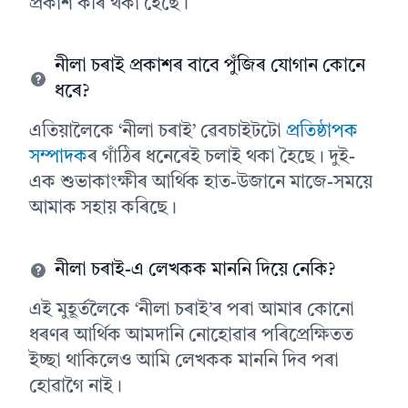
প্ৰকাশ কৰি থকা হৈছে।
নীলা চৰাই প্ৰকাশৰ বাবে পুঁজিৰ যোগান কোনে
ধৰে?
এতিয়ালৈকে ‘নীলা চৰাই’ ৱেবচাইটটো
প্ৰতিষ্ঠাপক
সম্পাদক
ৰ গাঁঠিৰ ধনেৰেই চলাই থকা হৈছে। দুই-
এক শুভাকাংক্ষীৰ আৰ্থিক হাত-উজানে মাজে-সময়ে
আমাক সহায় কৰিছে।
নীলা চৰাই-এ লেখকক মাননি দিয়ে নেকি?
এই মুহূৰ্তলৈকে ‘নীলা চৰাই’ৰ পৰা আমাৰ কোনো
ধৰণৰ আৰ্থিক আমদানি নোহোৱাৰ পৰিপ্ৰেক্ষিতত
ইচ্ছা থাকিলেও আমি লেখকক মাননি দিব পৰা
হোৱাগৈ নাই।