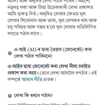
আদি) আৰু অনূদিত লেখা পঠাব পাৰিব। অৱশ্যে
নতুনত্ব থকা আৰু চিন্তা উদ্ৰেককাৰী লেখা প্ৰকাশত
আমি গুৰুত্ব দিওঁ। অনূদিত লেখাৰ ক্ষেত্ৰত মূল
লেখাৰ শিৰোনাম আৰু ভাষা, মূল লেখকৰ নাম আৰু
চমু পৰিচয় আৰু সম্ভৱ হ’লে মূল লেখাৰ প্ৰতিলিপিও
লগতে পঠাব লাগে।
এ-আই (AI)-ৰ দ্বাৰা তৈয়াৰ (জেনেৰেট) কৰা
লেখা পঠাব পাৰিমনে?
এ-আইৰ দ্বাৰা জেনেৰেট কৰা লেখা নীলা চৰাইত
প্ৰকাশ কৰা নহয়।
তেনে লেখা আমালৈ নপঠাব। এই
সম্পৰ্কে
আমাৰ নীতি
চাওক।
লেখা কি ধৰণে পঠাম?