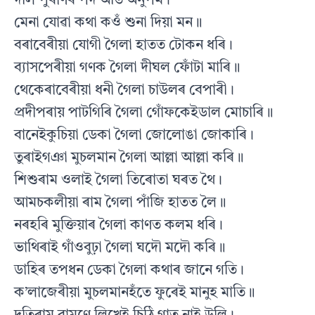
দলি পুৰাণৰ পদ অতি অনুপম।
মেনা যোৱা কথা কওঁ শুনা দিয়া মন॥
বৰাবেৰীয়া যোগী গৈলা হাতত টোকন ধৰি।
ব্যাসপেৰীয়া গণক গৈলা দীঘল ফোঁটা মাৰি॥
থেকেৰাবেৰীয়া ধনী গৈলা চাউলৰ বেপাৰী।
প্ৰদীপৰায় পাটগিৰি গৈলা গোঁফকেইডাল মোচাৰি॥
বানেইকুচিয়া ডেকা গৈলা জোলোঙা জোকাৰি।
তুৰাইগঞা মুচলমান গৈলা আল্লা আল্লা কৰি॥
শিশুৰাম ওলাই গৈলা তিৰোতা ঘৰত থৈ।
আমচকলীয়া ৰাম গৈলা পাঁজি হাতত লৈ॥
নৰহৰি মুক্তিয়াৰ গৈলা কাণত কলম ধৰি।
ভাথিৰাই গাঁওবুঢ়া গৈলা ঘদৌ মদৌ কৰি॥
ডাহিৰ তপধন ডেকা গৈলা কথাৰ জানে গতি।
ক’লাজেৰীয়া মুচলমানহঁতে ফুৰেই মানুহ মাতি॥