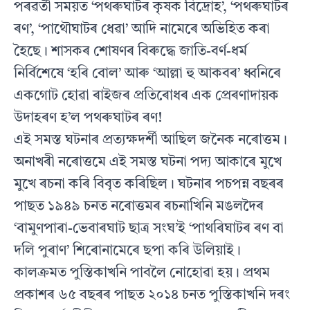
পৰৱৰ্তী সময়ত ‘পথৰুঘাটৰ কৃষক বিদ্ৰোহ’, ‘পথৰুঘাটৰ
ৰণ’, ‘পাথৌঘাটৰ ধেৱা’ আদি নামেৰে অভিহিত কৰা
হৈছে। শাসকৰ শোষণৰ বিৰুদ্ধে জাতি-বৰ্ণ-ধৰ্ম
নিৰ্বিশেষে ‘হৰি বোল’ আৰু ‘আল্লা হু আকবৰ’ ধ্বনিৰে
একগোট হোৱা ৰাইজৰ প্ৰতিৰোধৰ এক প্ৰেৰণাদায়ক
উদাহৰণ হ’ল পথৰুঘাটৰ ৰণ!
এই সমস্ত ঘটনাৰ প্ৰত্যক্ষদৰ্শী আছিল জনৈক নৰোত্তম।
অনাখৰী নৰোত্তমে এই সমস্ত ঘটনা পদ্য আকাৰে মুখে
মুখে ৰচনা কৰি বিবৃত কৰিছিল। ঘটনাৰ পচপন্ন বছৰৰ
পাছত ১৯৪৯ চনত নৰোত্তমৰ ৰচনাখিনি মঙলদৈৰ
‘বামুণপাৰা-ভেবাৰঘাট ছাত্ৰ সংঘ’ই ‘পাথৰিঘাটৰ ৰণ বা
দলি পুৰাণ’ শিৰোনামেৰে ছপা কৰি উলিয়াই।
কালক্ৰমত পুস্তিকাখনি পাবলৈ নোহোৱা হয়। প্ৰথম
প্ৰকাশৰ ৬৫ বছৰৰ পাছত ২০১৪ চনত পুস্তিকাখনি দৰং