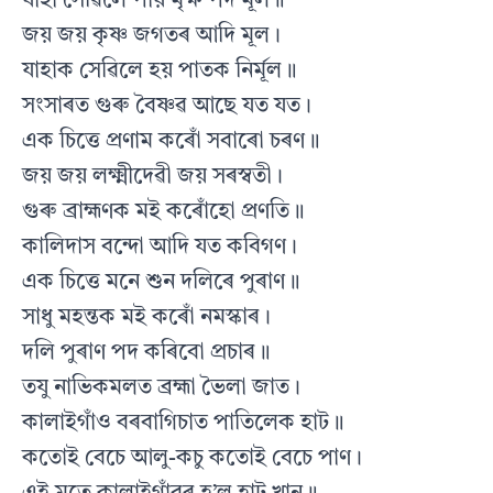
যাহা সেৱিলে পায় মৃক্ষ পদ মূল॥
জয় জয় কৃষ্ণ জগতৰ আদি মূল।
যাহাক সেৱিলে হয় পাতক নিৰ্মূল॥
সংসাৰত গুৰু বৈষ্ণৱ আছে যত যত।
এক চিত্তে প্ৰণাম কৰোঁ সবাৰো চৰণ॥
জয় জয় লক্ষ্মীদেৱী জয় সৰস্বতী।
গুৰু ব্ৰাহ্মণক মই কৰোঁহো প্ৰণতি॥
কালিদাস বন্দো আদি যত কবিগণ।
এক চিত্তে মনে শুন দলিৰে পুৰাণ॥
সাধু মহন্তক মই কৰোঁ নমস্কাৰ।
দলি পুৰাণ পদ কৰিবো প্ৰচাৰ॥
তযু নাভিকমলত ব্ৰহ্মা ভৈলা জাত।
কালাইগাঁও বৰবাগিচাত পাতিলেক হাট॥
কতোই বেচে আলু-কচু কতোই বেচে পাণ।