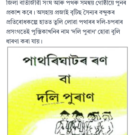
জিলা বাৰ্তাজীৱী সংঘ আৰু পথৰু সমন্বয় গোষ্ঠীয়ে পুনৰ
প্ৰকাশ কৰে। অসহায় প্ৰজাই বৃটিছ সৈন্যৰ বন্দুকৰ
প্ৰতিৰোধকল্পে হাতত তুলি লোৱা পথাৰৰ দলি-চপৰাৰ
প্ৰসংগতেই পুস্তিকাখনিৰ নাম ‘দলি পুৰাণ’ হোৱা বুলি
ধাৰণা কৰা যায়।