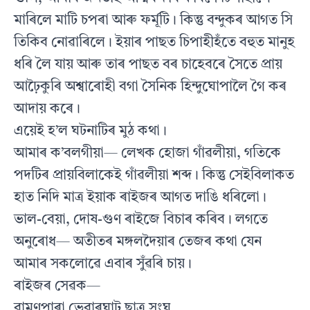
মাৰিলে মাটি চপৰা আৰু ফৰ্মূটি। কিন্তু বন্দুকৰ আগত সি
তিকিব নোৱাৰিলে। ইয়াৰ পাছত চিপাহীহঁতে বহুত মানুহ
ধৰি লৈ যায় আৰু তাৰ পাছত বৰ চাহেবৰে সৈতে প্ৰায়
আঢ়ৈকুৰি অশ্বাৰোহী বগা সৈনিক হিন্দুঘোপালৈ গৈ কৰ
আদায় কৰে।
এয়েই হ’ল ঘটনাটিৰ মুঠ কথা।
আমাৰ ক’বলগীয়া— লেখক হোজা গাঁৱলীয়া, গতিকে
পদটিৰ প্ৰায়বিলাকেই গাঁৱলীয়া শব্দ। কিন্তু সেইবিলাকত
হাত নিদি মাত্ৰ ইয়াক ৰাইজৰ আগত দাঙি ধৰিলো।
ভাল-বেয়া, দোষ-গুণ ৰাইজে বিচাৰ কৰিব। লগতে
অনুৰোধ— অতীতৰ মঙ্গলদৈয়াৰ তেজৰ কথা যেন
আমাৰ সকলোৱে এবাৰ সুঁৱৰি চায়।
ৰাইজৰ সেৱক—
বামুণপাৰা ভেবাৰঘাট ছাত্ৰ সংঘ