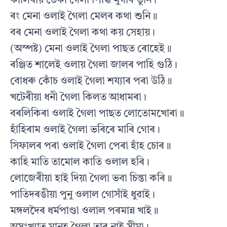
কালিৰায় ডেকা গৈলা পিন্ধি মুগাৰ ভুনি।
ৰং মেনা ওলাই গৈলা মেলৰ কথা শুনি॥
বৰ মেনা ওলাই গৈলা কথা কয় সেহায়।
(অস্পষ্ট) মেনা ওলাই গৈলা পাছত ৰোহেই॥
ৰঞ্জিত শালেই ওলায় গৈলা জালৰ পাহি গুঠি।
বোধৰু কোঁচ ওলাই গৈলা শয্যাৰ পৰা উঠি॥
খটেৰীয়া ধনী গৈলা কিলত আধামৰা।
বৰলিকিৰা ওলাই গৈলা পাছত লোতোমখোৰা॥
হাঁহিৰাম ওলাই গৈলা ভৰিৰে মাৰি গোৰ।
সিফালৰ পৰা ওলাই গৈলা পেৰা হাঁহ চোৰ॥
কাহি মাতি তামোল কাতি ওলাল হৰি।
লোজেৰীয়া হাই দিয়া গৈলা ভবা চিন্তা কৰি॥
পাতিদৰঙীয়া পুনু ওলাল গোসাঁই ধুৱাই।
মঙ্গলদৈৰ ধৰ্মপাণ্ডা ওলাল পৰমান্ন খাই॥