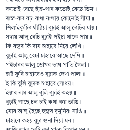
এই মতে কালাইগাঁৱৰ হ’ল হাট খান॥
কতোই বেছে হাঁহ-পাৰ কতোই বেছে ডিমা।
ৰাজ-কৰ বঢ়া কথা নাপায় কোনোই সীমা॥
শিলাইকুচিৰ গাঁঠিয়া বুঢ়াই আলু বেচিব যায়।
সদায় আলু বেচি বুঢ়াই পইচা থাকে পায়॥
কি বস্তুৰ কি দাম চাহাবে নিয়ে লেখি।
বুঢ়াই আলু বেচা চাহাবে আছে দেখি॥
পইচাৰৰ আলু ডোখৰ ভাগ পাতি থৈলা।
হাট ফুৰি চাহাবেও বুঢ়াক দেখা পালা॥
ই কি বুলি বুঢ়াক চাহাবে সোধয়।
ইয়াৰ নাম আলু বুলি বুঢ়াই কহয়॥
বুঢ়াই পাছে চল চাই কথা কয় ভাঙি।
মোৰ আলু হৈছে হুজুৰ দুমুনিয়া সাঙি॥
চাহাবে কহয় বুঢ়া শুনা দিয়া মন।