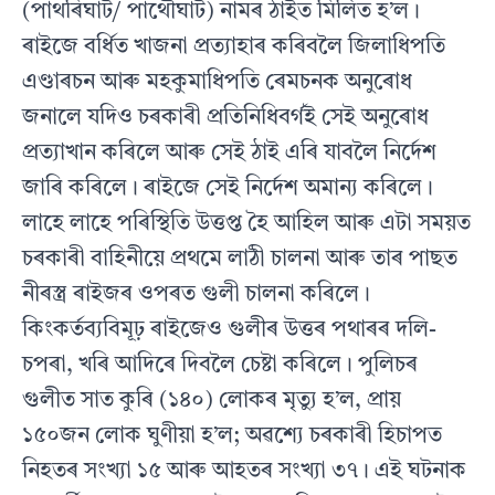
(পাথৰিঘাট/ পাথৌঘাট) নামৰ ঠাইত মিলিত হ’ল।
ৰাইজে বৰ্ধিত খাজনা প্ৰত্যাহাৰ কৰিবলৈ জিলাধিপতি
এণ্ডাৰচন আৰু মহকুমাধিপতি ৰেমচনক অনুৰোধ
জনালে যদিও চৰকাৰী প্ৰতিনিধিবৰ্গই সেই অনুৰোধ
প্ৰত্যাখান কৰিলে আৰু সেই ঠাই এৰি যাবলৈ নিৰ্দেশ
জাৰি কৰিলে। ৰাইজে সেই নিৰ্দেশ অমান্য কৰিলে।
লাহে লাহে পৰিস্থিতি উত্তপ্ত হৈ আহিল আৰু এটা সময়ত
চৰকাৰী বাহিনীয়ে প্ৰথমে লাঠী চালনা আৰু তাৰ পাছত
নীৰস্ত্ৰ ৰাইজৰ ওপৰত গুলী চালনা কৰিলে।
কিংকৰ্তব্যবিমূঢ় ৰাইজেও গুলীৰ উত্তৰ পথাৰৰ দলি-
চপৰা, খৰি আদিৰে দিবলৈ চেষ্টা কৰিলে। পুলিচৰ
গুলীত সাত কুৰি (১৪০) লোকৰ মৃত্যু হ’ল, প্ৰায়
১৫০জন লোক ঘুণীয়া হ’ল; অৱশ্যে চৰকাৰী হিচাপত
নিহতৰ সংখ্যা ১৫ আৰু আহতৰ সংখ্যা ৩৭। এই ঘটনাক