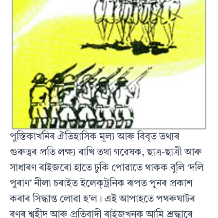
পুস্তিকাখনিৰ ঐতিহাসিক মূল্য আৰু বিবৃত তথ্যৰ
গুৰুত্বৰ প্ৰতি লক্ষ্য ৰাখি তথা গৱেষক, ছাত্ৰ-ছাত্ৰী আৰু
সাধাৰণ ৰাইজৰো হাতে ঢুকি পোৱাতে থাকক বুলি ‘দলি
পুৰাণ’ নীলা চৰাইত ইলেক্‌ট্ৰনিক ৰূপত পুনৰ প্ৰকাশ
কৰাৰ সিদ্ধান্ত লোৱা হ’ল। এই আপাহতে পথৰুঘাটৰ
ৰণৰ শ্বহীদ আৰু প্ৰতিবাদী ৰাইজখনক আমি শ্ৰদ্ধাৰে