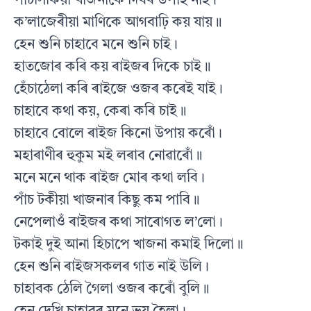
পাঁচসিকিয়া খাজনাকে দিবৰ উপাই নাই।
ক’লাজেৰীয়া মাণিকে আগবাঢ়ি কয় যায়॥
হেন শুনি চাহাবে মনে শুনি চাই।
হাতজোৰ কৰি কয় ৰাইজৰ দিকে চাই॥
হেঁচাঠেলা কৰি ৰাইজে ওজৰ কৰেই যাই।
চাহাবে কথা কয়, কেৰা কৰি চাই॥
চাহাবে বোলে ৰাইজ কিনো উপায় কৰোঁ।
মহাৰাণীৰ হুকুম মই লৰাব নোৱাৰোঁ॥
মনে মনে থাক ৰাইজ মোৰ কথা লবি।
পাঁচ টকীয়া খাজনাৰ কিছু কম পাবি॥
নেপেলাওঁ ৰাইজৰ কথা সাৰোগত ল’লো।
টকাই দুই আনা হিচাপে খাজনা কমাই দিলো॥
হেন শুনি ৰাইজসকলৰ গাত নাই উলি।
চাহাবক ঠেলি গৈলা ওজৰ কৰোঁ বুলি॥