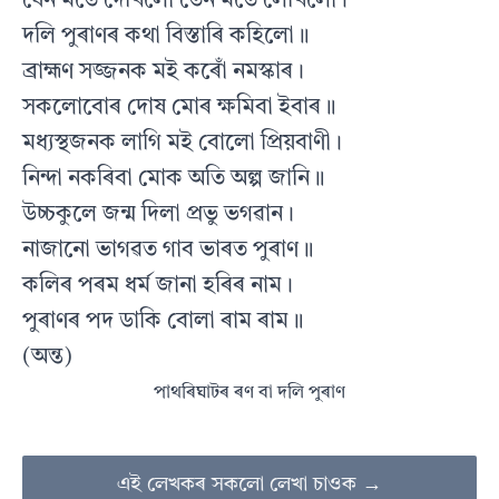
যেন মতে দেখিলো তেন মতে লেখিলো।
দলি পুৰাণৰ কথা বিস্তাৰি কহিলো॥
ব্ৰাহ্মণ সজ্জনক মই কৰোঁ নমস্কাৰ।
সকলোবোৰ দোষ মোৰ ক্ষমিবা ইবাৰ॥
মধ্যস্থজনক লাগি মই বোলো প্ৰিয়বাণী।
নিন্দা নকৰিবা মোক অতি অল্প জানি॥
উচ্চকুলে জন্ম দিলা প্ৰভু ভগৱান।
নাজানো ভাগৱত গাব ভাৰত পুৰাণ॥
কলিৰ পৰম ধৰ্ম জানা হৰিৰ নাম।
পুৰাণৰ পদ ডাকি বোলা ৰাম ৰাম॥
(অন্ত)
পাথৰিঘাটৰ ৰণ বা দলি পুৰাণ
এই লেখকৰ সকলো লেখা চাওক →