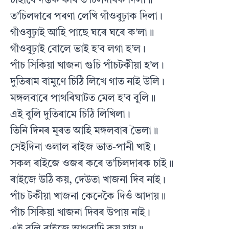
চাহাবে দস্তক কৰি ত’চিলদাৰক দিলা॥
ত’চিলদাৰে পৰণা লেখি গাঁওবুঢ়াক দিলা।
গাঁওবুঢ়াই আহি পাছে ঘৰে ঘৰে ক’লা॥
গাঁওবুঢ়াই বোলে ভাই হ’ব লগা হ’ল।
পাঁচ সিকিয়া খাজনা গুচি পাঁচটকীয়া হ’ল।
দুতিৰাম বামুণে চিঠি লিখে গাত নাই উলি।
মঙ্গলবাৰে পাথৰিঘাটত মেল হ’ব বুলি॥
এই বুলি দুতিৰামে চিঠি লিখিলা।
তিনি দিনৰ মূৰত আহি মঙ্গলবাৰ ভৈলা॥
সেইদিনা ওলাল ৰাইজ ভাত-পানী খাই।
সকল ৰাইজে ওজৰ কৰে ত’চিলদাৰক চাই॥
ৰাইজে উঠি কয়, দেউতা খাজনা দিব নাই।
পাঁচ টকীয়া খাজনা কেনেকৈ দিওঁ আদায়॥
পাঁচ সিকিয়া খাজনা দিবৰ উপায় নাই।