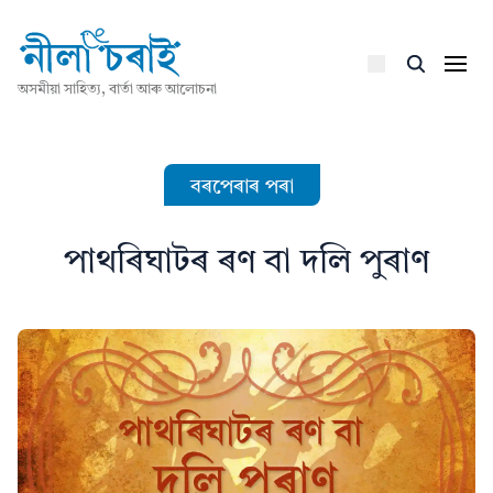
অসমীয়া সাহিত্য, বাৰ্তা আৰু আলোচনা
বৰপেৰাৰ পৰা
পাথৰিঘাটৰ ৰণ বা দলি পুৰাণ