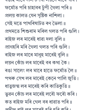
ৰঙাই মাৰে দলি চপৰা লয়নে মাৰে খৰি।
ফৰ্মোত পৰি চাহাবৰ টুপী গৈলা পৰি॥
প্ৰলয় কালত যেন সৃষ্টিক নাশিলা।
সেই মতে পাথৰিঘাটত ৰণ ভৈলা॥
প্ৰথমতে শিশুৰাম মৰিল গলত পৰি গুলি।
ৰাইজ লৰ মাৰেই ধাৱা দলা বুলি॥
প্ৰাণহৰি মৰি গৈলা গলত পৰি গুলি।
ৰাইজ লৰ মাৰে মানুহ মাৰেই বুলি॥
লয়ন কোঁচ লৰ মাৰেই বৰ কথা কৈ।
ৰঙা সালেং লৰ মাৰে হাতে ফৰ্মোত লৈ॥
পথৰু সেখ লৰ মাৰেই কেনে পালি জুতি।
ধাতুজন্ম লৰ মাৰেই কৰি কাতিকুতি॥
ভুৱন কোঁচ লৰ মাৰেই লৰৌ ফৰৌ কৰি।
কত ৰাইজ মৰি গেল বৰ ধাৱাত পৰি॥