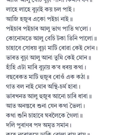
আজি আলু বেচি বুঢ়া পালা কিমান ধন॥
লাহে লাহে বুঢ়াই কয় চল পাই।
আজি হজুৰ একো পইচা নাই॥
পইচাৰ পইচাৰ আলু ভাগ পাতি থ’লো।
কোনোমতে আলু বেচি টকা তিনি পালো॥
চাহাবে সোধয় বুঢ়া মাটি ৰোৱা কেই দোন।
ভাৰত বুঢ়া আলু আনা তুমি কেই মোন॥
হাঁহি এটা মাৰি বুঢ়ায় ক’ব ধৰয় কথা।
বছৰেকত মাটি হুজুৰ ৰোওঁ এক কঠা॥
গাত বল নাই মোৰ অস্থি-চৰ্ম হাৰা।
ভাৰখনত আলু হুজুৰ আনো চাৰি ধাৰা॥
আত অনন্তৰে শুনা যেন কথা ভৈলা।
কথা শুনি চাহাবে ঘৰলৈকে গৈলা॥
দলি পুৰাণৰ পদ অমৃত সমান।