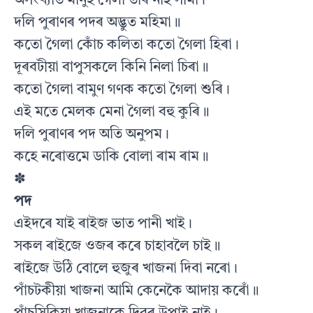
অসংখ্যাত মানুহ গৈলা তাৰ নাই সীমা।
দলি পুৰাণৰ পদৰ অদ্ভুত মহিমা॥
কতো গৈলা কোঁচ কলিতা কতো গৈলা হিৰা।
দূৰবটীয়া বাপুসকলে কিনি নিলা চিৰা॥
কতো গৈলা বামুণ গণক কতো গৈলা শুৰি।
এই মতে মেলক মেনা গৈলা বহু কুৰি॥
দলি পুৰাণৰ পদ অতি অনুপম।
কহে নৰোত্তমে ডাকি বোলা ৰাম ৰাম॥
✽
পদ
এইদৰে যাই ৰাইজ ভাত পানী খাই।
সকল ৰাইজে ওজৰ কৰে চাহাবলৈ চাই॥
ৰাইজে উঠি বোলে হুজুৰ খাজনা দিবা নৰো।
পাঁচটকীয়া খাজনা আমি কেনেকৈ আদায় কৰোঁ॥