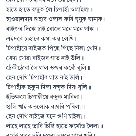
হেন দেখি চাহাবৰ মনে ভয় হৈলা।
হাতে হাতে বন্দুক লৈ চিপাহী ওলাইলা॥
হাওৱালদাৰ চাহাব ওলাল কৰি ঘুনুক ঘানাক।
ৰাইজৰ দিকে চাই বোলে মনে মনে থাক॥
এইদৰে চাহাবে কথা কয় লেখি।
চিপাহীয়ে ৰাইজক পিছে পিছে নিলা খেদি॥
খেদা খোৱা ৰাইজৰ গাত নাই উলি॥
ঢেঁকীঠোৰা লৈ গ’ল ওজৰ কৰোঁ বুলি॥
হেন দেখি চিপাহীৰ গাত নাই উলি।
চিপাহীক হুকুম দিলা বন্দুক দিয়া বুলি॥
ইতিক্ষণে চিপাহীয়ে বন্দুক মাৰিলা।
গুলি খাই কতলোক বাগৰি পৰিলা॥
হেন দেখি ৰাইজে মনে গুণি চাইলা।
লাহে লাহে ভাবি চিন্তি হাতে ফৰ্মোত লৈলা॥