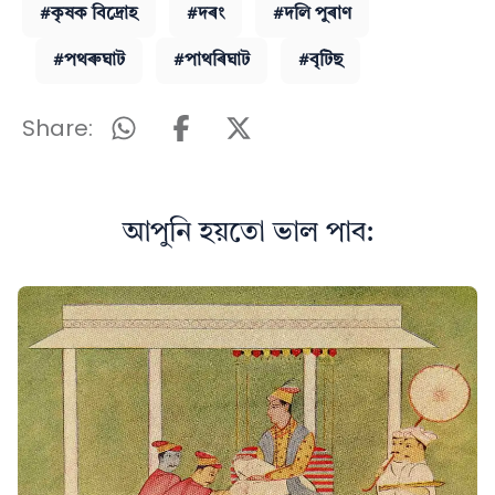
#কৃষক বিদ্ৰোহ
#দৰং
#দলি পুৰাণ
#পথৰুঘাট
#পাথৰিঘাট
#বৃটিছ
Share:
আপুনি হয়তো ভাল পাব: