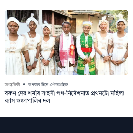
সাংস্কৃতিকী
ৰূপকাৰ চিনে এণ্টাৰপ্ৰাইজ
বৰুণ দেৱ শৰ্মাৰ সাহসী পথ-নিৰ্দেশনাত প্ৰথমটো মহিলা
ব্যাস ওজাপালিৰ দল