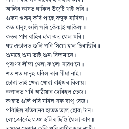
প্ৰদীপ ৰাই লৰ মাৰেই হৰি হৰি কৰি।
আলিৰ কাষত থাকিল উজুটি খাই পৰি॥
গুৰূম্ গুৰূম্ কৰি পাছে বন্দুক মাৰিলা।
কত মানুহ গুলি পৰি কেঁকাই থাকিলা॥
কতৰ প্ৰাণ বাহিৰ হ’ল কত গেল মৰি।
গছ এডালত গুলি পৰি সিয়ো হ’ল ছিৰাছিৰি॥
শুনাহে শুনা ভাই শুনা বিদ্যমানে।
পুৰাণৰ লীলা খেলা ক’লো সাৱধানে॥
শত শত মানুহ মৰিল তাৰ সীমা নাই।
চোৱা ভাই খেদা খোৱা ৰাইজৰ বিলায়॥
কপালত পৰি আঠীয়াৰ দেৰিহল তেজ।
কান্ধত গুলি পৰি মৰিল সৰু বাপু বেজ।
পৰিছিল ৰতিৰামৰ হাতত ভাল হোৱা টান।
লোক্ৰোৰেই গঞা হলিৰ ছিঙি গৈলা কাণ॥