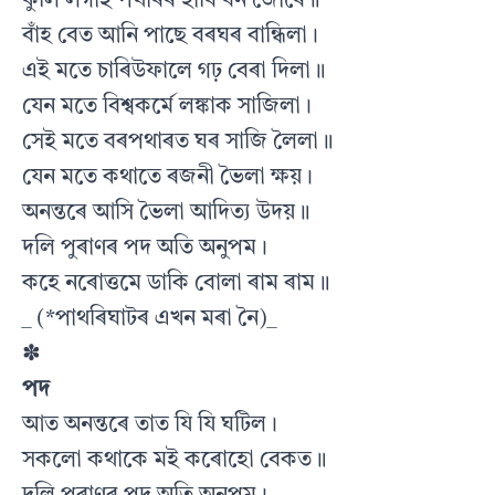
কুলি লগাই পথাৰৰ হাবি বন জোৰে॥
বাঁহ বেত আনি পাছে বৰঘৰ বান্ধিলা।
এই মতে চাৰিউফালে গঢ় বেৰা দিলা॥
যেন মতে বিশ্বকৰ্মে লঙ্কাক সাজিলা।
সেই মতে বৰপথাৰত ঘৰ সাজি লৈলা॥
যেন মতে কথাতে ৰজনী ভৈলা ক্ষয়।
অনন্তৰে আসি ভৈলা আদিত্য উদয়॥
দলি পুৰাণৰ পদ অতি অনুপম।
কহে নৰোত্তমে ডাকি বোলা ৰাম ৰাম॥
_ (*পাথৰিঘাটৰ এখন মৰা নৈ)_
✽
পদ
আত অনন্তৰে তাত যি যি ঘটিল।
সকলো কথাকে মই কৰোহো বেকত॥