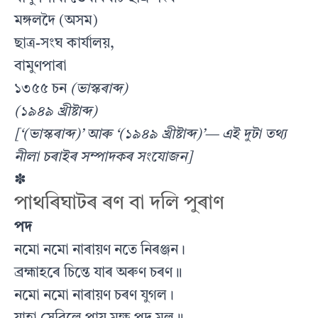
মঙ্গলদৈ (অসম)
ছাত্ৰ-সংঘ কাৰ্যালয়,
বামুণপাৰা
১৩৫৫ চন
(ভাস্কৰাব্দ)
(১৯৪৯ খ্ৰীষ্টাব্দ)
[‘(ভাস্কৰাব্দ)’ আৰু ‘(১৯৪৯ খ্ৰীষ্টাব্দ)’— এই দুটা তথ্য
নীলা চৰাইৰ সম্পাদকৰ সংযোজন]
✽
পাথৰিঘাটৰ ৰণ বা দলি পুৰাণ
পদ
নমো নমো নাৰায়ণ নতে নিৰঞ্জন।
ব্ৰহ্মাহৰে চিন্তে যাৰ অৰুণ চৰণ॥
নমো নমো নাৰায়ণ চৰণ যুগল।