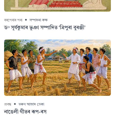
বৰপেৰাৰ পৰা
সম্পাদনা কক্ষ
ড° সূৰ্যকুমাৰ ভূঞা সম্পাদিত ‘ত্ৰিপুৰা বুৰঞ্জী’
প্ৰবন্ধ
তৰুণ আজাদ ডেকা
নাঙেলী গীতৰ ৰূপ-ৰস