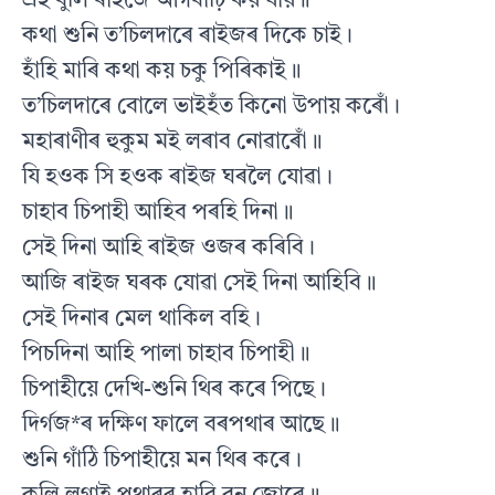
এই বুলি ৰাইজে আগবাঢ়ি কয় যায়॥
কথা শুনি ত’চিলদাৰে ৰাইজৰ দিকে চাই।
হাঁহি মাৰি কথা কয় চকু পিৰিকাই॥
ত’চিলদাৰে বোলে ভাইহঁত কিনো উপায় কৰোঁ।
মহাৰাণীৰ হুকুম মই লৰাব নোৱাৰোঁ॥
যি হওক সি হওক ৰাইজ ঘৰলৈ যোৱা।
চাহাব চিপাহী আহিব পৰহি দিনা॥
সেই দিনা আহি ৰাইজ ওজৰ কৰিবি।
আজি ৰাইজ ঘৰক যোৱা সেই দিনা আহিবি॥
সেই দিনাৰ মেল থাকিল বহি।
পিচদিনা আহি পালা চাহাব চিপাহী॥
চিপাহীয়ে দেখি-শুনি থিৰ কৰে পিছে।
দিৰ্গজ*ৰ দক্ষিণ ফালে বৰপথাৰ আছে॥
শুনি গাঁঠি চিপাহীয়ে মন থিৰ কৰে।