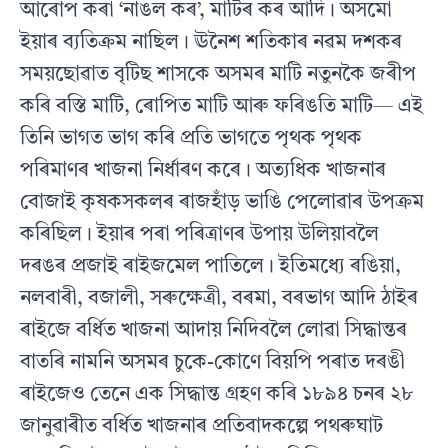
আৰোপ কৰা ‘নাঙল কৰ’, মাটিৰ কৰ আদি। অসমো
ইয়াৰ ব্যতিক্ৰম নাছিল। ঊনৈশ শতিকাৰ নৱম দশকৰ
সময়ছোৱাত বৃটিছ শাসকে অসমৰ মাটি নতুনকৈ জৰীপ
কৰি বস্তি মাটি, ৰোপিত মাটি আৰু ফৰিঙতি মাটি— এই
তিনি ভাগত ভাগ কৰি প্ৰতি ভাগতে পৃথক পৃথক
পৰিমাণৰ খাজনা নিৰ্ধাৰণ কৰে। অত্যধিক খাজনাৰ
বোজাই কৃষকসকলৰ ৰাজহাঁড় ভাঙি পেলোৱাৰ উপক্ৰম
কৰিছিল। ইয়াৰ পৰা পৰিত্ৰাণৰ উপায় উলিয়াবলৈ
দৰঙৰ প্ৰজাই ৰাইজমেল পাতিলে। ইতিমধ্যে ৰঙিয়া,
নলবাৰী, বজালী, সৰুক্ষেত্ৰী, বৰমা, বৰভাগ আদি ঠাইৰ
ৰাইজে বৰ্ধিত খাজনা আদায় নিদিবলৈ লোৱা সিদ্ধান্তৰ
বাতৰি নামনি অসমৰ চুকে-কোণে বিয়পি পৰাত দৰঙী
ৰাইজেও তেনে এক সিদ্ধান্ত গ্ৰহণ কৰি ১৮৯৪ চনৰ ২৮
জানুৱাৰীত বৰ্ধিত খাজনাৰ প্ৰতিবাদকল্পে পথৰুঘাট