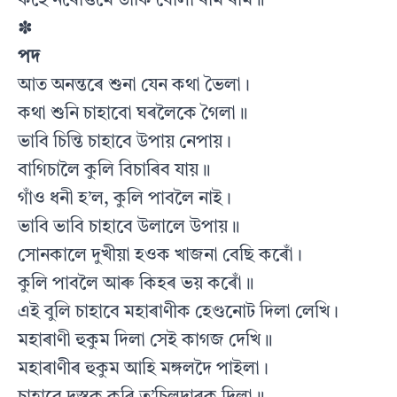
কহে নৰোত্তমে ডাকি বোলা ৰাম ৰাম॥
✽
পদ
আত অনন্তৰে শুনা যেন কথা ভৈলা।
কথা শুনি চাহাবো ঘৰলৈকে গৈলা॥
ভাবি চিন্তি চাহাবে উপায় নেপায়।
বাগিচালৈ কুলি বিচাৰিব যায়॥
গাঁও ধনী হ’ল, কুলি পাবলৈ নাই।
ভাবি ভাবি চাহাবে উলালে উপায়॥
সোনকালে দুখীয়া হওক খাজনা বেছি কৰোঁ।
কুলি পাবলৈ আৰু কিহৰ ভয় কৰোঁ॥
এই বুলি চাহাবে মহাৰাণীক হেণ্ডনোট দিলা লেখি।
মহাৰাণী হুকুম দিলা সেই কাগজ দেখি॥
মহাৰাণীৰ হুকুম আহি মঙ্গলদৈ পাইলা।