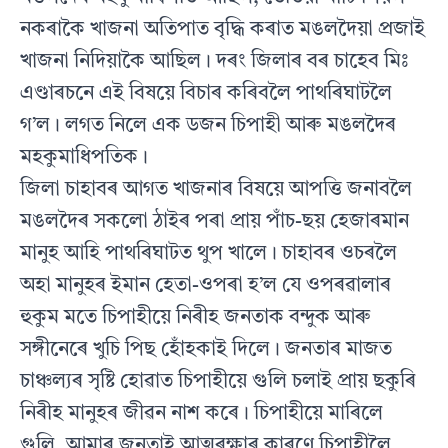
নকৰাকৈ খাজনা অতিপাত বৃদ্ধি কৰাত মঙলদৈয়া প্ৰজাই
খাজনা নিদিয়াকৈ আছিল। দৰং জিলাৰ বৰ চাহেব মিঃ
এণ্ডাৰচনে এই বিষয়ে বিচাৰ কৰিবলৈ পাথৰিঘাটলৈ
গ’ল। লগত নিলে এক ডজন চিপাহী আৰু মঙলদৈৰ
মহকুমাধিপতিক।
জিলা চাহাবৰ আগত খাজনাৰ বিষয়ে আপত্তি জনাবলৈ
মঙলদৈৰ সকলো ঠাইৰ পৰা প্ৰায় পাঁচ-ছয় হেজাৰমান
মানুহ আহি পাথৰিঘাটত থুপ খালে। চাহাবৰ ওচৰলৈ
অহা মানুহৰ ইমান হেতা-ওপৰা হ’ল যে ওপৰৱালাৰ
হুকুম মতে চিপাহীয়ে নিৰীহ জনতাক বন্দুক আৰু
সঙ্গীনেৰে খুচি পিছ হোঁহকাই দিলে। জনতাৰ মাজত
চাঞ্চল্যৰ সৃষ্টি হোৱাত চিপাহীয়ে গুলি চলাই প্ৰায় ছকুৰি
নিৰীহ মানুহৰ জীৱন নাশ কৰে। চিপাহীয়ে মাৰিলে
গুলি, আমাৰ জনতাই আত্মৰক্ষাৰ কাৰণে চিপাহীলৈ