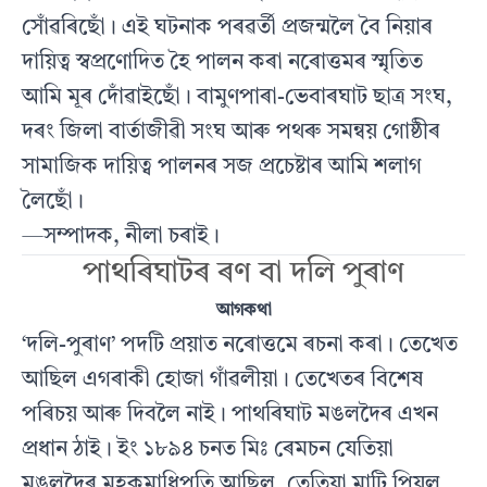
সোঁৱৰিছোঁ। এই ঘটনাক পৰৱৰ্তী প্ৰজন্মলৈ বৈ নিয়াৰ
দায়িত্ব স্বপ্ৰণোদিত হৈ পালন কৰা নৰোত্তমৰ স্মৃতিত
আমি মূৰ দোঁৱাইছোঁ। বামুণপাৰা-ভেবাৰঘাট ছাত্ৰ সংঘ,
দৰং জিলা বাৰ্তাজীৱী সংঘ আৰু পথৰু সমন্বয় গোষ্ঠীৰ
সামাজিক দায়িত্ব পালনৰ সজ প্ৰচেষ্টাৰ আমি শলাগ
লৈছোঁ।
—সম্পাদক, নীলা চৰাই।
পাথৰিঘাটৰ ৰণ বা দলি পুৰাণ
আগকথা
‘দলি-পুৰাণ’ পদটি প্ৰয়াত নৰোত্তমে ৰচনা কৰা। তেখেত
আছিল এগৰাকী হোজা গাঁৱলীয়া। তেখেতৰ বিশেষ
পৰিচয় আৰু দিবলৈ নাই। পাথৰিঘাট মঙলদৈৰ এখন
প্ৰধান ঠাই। ইং ১৮৯৪ চনত মিঃ ৰেমচন যেতিয়া
মঙলদৈৰ মহকুমাধিপতি আছিল, তেতিয়া মাটি পিয়ল