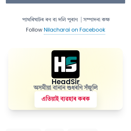
পাথৰিঘাটৰ ৰণ বা দলি পুৰাণ
| সম্পাদনা কক্ষ
Follow
Nilacharai on Facebook
HeadSir
অসমীয়া বানান শুধৰণি সঁজুলি
এতিয়াই ব্যৱহাৰ কৰক