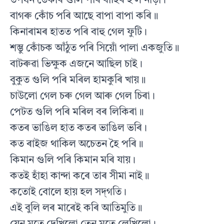
তপধন ডেকাৰ গুলি পৰি বাহিৰ হ’ল নাড়ী।
বাগৰু কোঁচ পৰি আছে বাপা বাপা কৰি॥
কিনাৰামৰ হাতত পৰি বাহু গেল ফুটি।
শম্ভু কোঁচক আঁঠুত পৰি সিয়োঁ পালা একজুতি॥
বাটৰুৱা ভিক্ষুক এজনে আছিল চাই।
বুকুত গুলি পৰি মৰিল হামকুৰি খায়॥
চাউলো গেল চৰু গেল আৰু গেল চিৰা।
পেটত গুলি পৰি মৰিল বৰ লিকিৰা॥
কতৰ ভাঙিল হাত কতৰ ভাঙিল ভৰি।
কত ৰাইজ থাকিল অচেতন হৈ পৰি॥
কিমান গুলি পৰি কিমান মৰি যায়।
কতই হাঁহা কান্দা কৰে তাৰ সীমা নাই॥
কতোই বোলে হায় হল সদ্‌গতি।
এই বুলি লৰ মাৰেই কৰি আতিমুতি॥