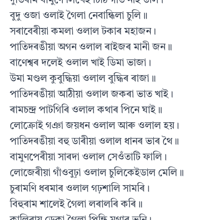
দুতিৰাম বামুণে লিখেই চিঠি গাত নাই উলি।
বুদু ওজা ওলাই গৈলা নেবান্ধিলা চুলি॥
সৰাবেৰীয়া কমলা ওলাল টকাৰ মহাজন।
পাতিদৰঙীয়া অগন ওলাল ৰাইজৰ মানী জন॥
বাণেশ্বৰ দলেই ওলাল খাই ডিমা ভাজা।
উমা মণ্ডল কুবুদ্ধিয়া ওলাল বুদ্ধিৰ ৰাজা॥
পাতিদৰঙীয়া আঠীয়া ওলাল জকৰা ভাত খাই।
ৰামচন্দ্ৰ পাটগিৰি ওলাল কথাৰ পিনে ঘাই॥
লোক্ৰোই গঞা জয়ধন ওলাল আৰু ওলাল হয়।
পাতিদৰঙীয়া বহু ডাৰীয়া ওলাল ধানৰ ভাৰ থৈ॥
বামুণপেৰীয়া সাৰদা ওলাল সেওঁতাটি ফালি।
লোজেৰীয়া গাঁওবুঢ়া ওলাল চুলিকেইডাল মেলি॥
চুৰামণি ধৰমাৰ ওলাল গঢ়শালি সামৰি।
বিহুৰাম শালেই গৈলা লৰালৰি কৰি॥