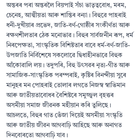
অন্তৰৰ পৰা অন্তৰলৈ বিয়পাই সঁচা ভাতৃত্ববােধ, মৰম,
চেনেহ, আত্মীয়তা আৰু শান্তিৰ বন্যা। বিহুৱে পাহৰাই
ধনী-দুখীয়াৰ প্রভেদ, জাতি-বর্ণ-গােষ্ঠীৰ সংকীর্ণতা আৰু
ৰক্ষণশীলতাৰ ঠেক মনােভাৱ। বিহুৰ সার্বজনীন ৰূপ, ধর্ম
নিৰপেক্ষতা, সাংস্কৃতিক বিশিষ্টতাৰ বাবে ধর্ম-বর্ণ-জাতি-
উপজাতি নির্বিশেষে সকলােৱে দ্বিধাহীনভাৱে বিহুক
আঁকোৱালি লয়। তদুপৰি, বিহু উৎসৱৰ নৃত্য-গীত আৰু
সামাজিক-সাংস্কৃতিক পৰম্পৰাই, কৃষ্টিৰ বিনন্দীয়া সুৰে
মানুহৰ মন পােহৰাই তােলাৰ লগতে নিজস্ব স্বাভিমান
আৰু জাতীয়তাবােধৰ বৈশিষ্টৰে সমুজ্জ্বল বৃহত্তৰ
অসমীয়া সমাজ জীৱনক মহীয়ান কৰি তুলিছে।
আচলতে, বিহুৰ গাত ভেঁজা দিয়েই অসমীয়া সংস্কৃতি
আৰু জাতীয় জীৱন আগবাঢ়ি আহিছে আৰু অনাগত
দিনবােৰতাে আগবাঢ়ি যাব।