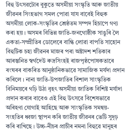
বিহু উৎসৱটোৰ বুকুতে অসমীয়া সংস্কৃতি আৰু জাতীয়
জীৱনৰ সিংহভাগ সমল পােৱা যায বাবেই বিহুক
অসমীয়া লােক-সংস্কৃতিৰ শ্রেষ্ঠতম সম্পদ হিচাপে গণ্য
কৰা হয়। অসমৰ বিভিন্ন জাতি-জনগােষ্ঠীক সাঙুৰি লৈ
একতা-সম্প্রীতিৰ ডােলেৰে বান্ধি লােৱা বাপতি সাহােন
বিহুটিক চহা জীৱনৰ মাজৰ পৰা অষ্টাদশ শতিকাৰ
আৰম্ভনিত স্বৰ্গদেউ ৰুদ্ৰসিংহই ৰাজপৃষ্ঠপােষকতাৰে
ৰংঘৰৰ বাকৰিত আনুষ্ঠানিকভাৱে সামাজিক মর্যদা প্রদান
কৰিলে। নানা জাতি-উপজাতিৰ বিশাল সাংস্কৃতিক
বিনিময়ৰে গঢ়ি উঠা বৃহৎ অসমীয়া জাতিক বিশিষ্ট মর্যাদা
প্রদান কৰাৰ বাবেও এই বিহু উৎসৱে বিশেষভাৱে
অৰিহণা যােগাই আহিছে আৰু সাংস্কৃতিক সমন্বয়-
সংহতিৰ ধ্বজা স্থাপন কৰি জাতীয় জীৱনৰ ভেটি সুদৃঢ়
কৰি ৰাখিছে। উচ্চ-নীচৰ প্ৰাচীৰ নমনা বিহুৱে মানুহৰ