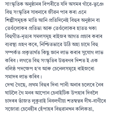
সাংস্কৃতিক অনুষ্ঠানৰ বিপৰীতে যদি অসমৰ গাঁৱে-ভূঞে
বিহু সংস্কৃতিৰ সাধনাৰে জীৱন পাৰ কৰা এনে
শিল্পীসমূহক মাতি আনি প্রতিদিনেই বিহুৰ অনুষ্ঠান বা
তেওঁলােকৰ প্রতিভা আৰু তেওঁলােকৰ হাতত থকা
বিহুগীত-নৃত্যৰ সমলসমূহ ৰাইজৰ আগত প্ৰচাৰ কৰাৰ
ব্যৱস্থা গ্রহণ কৰে, নিশ্চিতভাৱে উঠি অহা চামে বিহু
সম্পৰ্কত প্রকৃতাৰ্থত কিছু জ্ঞান লাভ কৰাৰ সুযােগ লাভ
কৰিব। লগতে বিহু সংস্কৃতিৰ উত্তৰণৰ দিশত ই এক
বলিষ্ঠ পদক্ষেপ হ’ব আৰু চেনেলসমূহে ৰাইজৰাে
সমাদৰ লাভ কৰিব।
দেখা গৈছে, প্রথম বিহুৰ দিনা পানী অনাৰ চলেৰে নৈৰ
ঘাটলৈ গৈ মনৰ আপােন চেনাইটিক উপহাৰ দিবলৈ
চাদৰৰ ভাঁজত লুকুৱাই নিবলগীয়া শতস্বপ্নৰ দীঘ-বাণীৰে
সজোৱা চেনেহীৰ হেঁপাহৰ বিহুৱানখন কলিকতা,