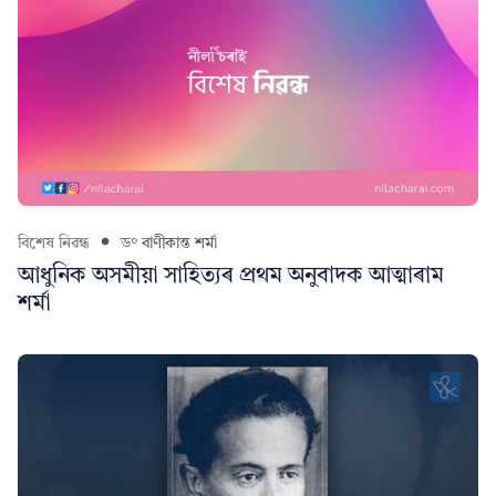
বিশেষ নিৱন্ধ
ড° বাণীকান্ত শৰ্মা
আধুনিক অসমীয়া সাহিত্যৰ প্ৰথম অনুবাদক আত্মাৰাম
শৰ্মা