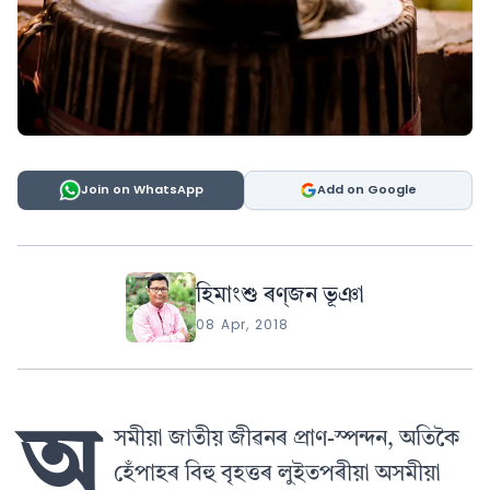
Join on WhatsApp
Add on Google
হিমাংশু ৰণ্‌জন ভূঞা
08 Apr, 2018
অ
সমীয়া জাতীয় জীৱনৰ প্রাণ-স্পন্দন, অতিকৈ
হেঁপাহৰ বিহু বৃহত্তৰ লুইতপৰীয়া অসমীয়া