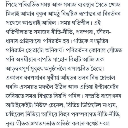
পিছে পৰিৱর্তিত সময় আৰু সমাজ ব্যৱস্থাৰ সৈতে খােজ
মিলাই আমাৰ বুকুৰ আমঠু বিহুটিও ৰূপান্তৰ বা বিৱৰ্তনৰ
পথেৰে আগুৱাই আহিল। সময় গতিশীল। এই
গতিশীলতাত সমাজৰ ৰীতি-নীতি, পৰম্পৰা, জীৱন-
ধাৰাৰ প্ৰক্রিয়াৰাে পৰিৱর্তন হয়। গতিকে সংস্কৃতিৰ
পৰিৱৰ্তন হােৱাটো অনিবার্য। পৰিৱৰ্তনৰ কোবাল সোঁতত
পৰি অসমীয়াৰ বাপতি সাহােন বিহুটি আজি এক
আড়ম্বৰপূৰ্ণ সুবৃহৎ অনুষ্ঠানলৈ ৰূপান্তৰিত হৈছে।
একালৰ বৰপথাৰৰ যুৰীয়া আঁহতৰ তলৰ বিহু চোতাল
গৰকি এসময়ত মঞ্চলৈ উঠিল আৰু এতিয়া ইণ্টাৰনেটৰ
জৰিয়তে সমগ্র বিশ্বতে বিয়পি পৰিল। সম্প্রতি ৰাজ্যখনৰ
আটাইকেইটা নিউজ চেনেল, বিভিন্ন ডিজিটেল মাধ্যম,
চ’ছিয়েল মিডিয়া আদিয়ে বিহুৰ পৰম্পৰাগত ৰীতি-নীতি,
নৃত্য-গীতক জগতসভাত প্রতিষ্ঠা কৰাত যথেষ্ট সবল