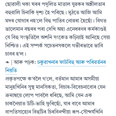
ছােৱালী থকা ঘৰৰ পদূলিত মাতাল যুৱকৰ অশ্লীলতাৰ
বহুৱালি চিনাকি দৃশ্য হৈ পৰিছে। মুঠতে আজি আমি
মদৰ যােগাৰ নহ’লে বিহু পাতিব নােৱৰা হৈছােঁ। বিগত
ভালেমান বছৰৰ পৰা দেখি অহা এনেধৰণৰ কর্মকাণ্ডই
যে বিহু সংস্কৃতিলৈ অশনি সংকেত কঢ়িয়াই আনিছে সেয়া
নিশ্চিত। এই সম্পর্ক সচেতনসকলে গভীৰভাৱে ভাবি
চাবৰ হ’ল।
❧ | আৰু পঢ়ক:
ঢকুৱাখনাৰ ফাটবিহু আৰু পৰিৱৰ্তনৰ
নিয়তি
প্রকৃতপক্ষে ক’বলৈ গ’লে, বর্তমান আমাৰ অসমীয়া
মানুহখিনিৰ সুস্থ মানসিকতা, বিচাৰ-বিবেচনাবােৰ যেন
ক্রমান্বয়ে লােপ পাবলৈ ধৰিছে, আমি যেন এক
চাকনৈয়াত উটি-ভাহি ফুৰিছােঁ, যাৰ বাবে আমাৰ
বাপতিসাহােন বিহুটিৰ চিৰবিনন্দীয়া ৰূপ-সৌন্দর্যখিনি