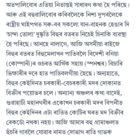
অতপালিবােৰ এতিয়া নিতান্তই সাধাৰণ কথা হৈ পৰিছে।
আৰু এই বহুৱালিবােৰ কৰিবলৈকে নিশা দুপৰলৈকে
ৰাষ্ট্ৰীয় ঘাইপথত সৰু-বৰ সকলাে যান-বাহনক হেঙাৰ দি
‘চান্দা তােলা’ দুষ্কৃতি বিহুৰ বতৰত নিচেই চিনাকি ব্যৱস্থা
হৈ পৰিছে। আনহে নালাগে, আজি অসমীয়া ৰাইজে
বিহুৰ বতৰত বিহুমেলাখন পাতিবলৈ বিদেশী বণিয়া
(কোম্পানী)ৰ ওচৰত আর্থিক সহায় (স্পনশ্বৰ) বিচাৰি
ভিক্ষাৰীৰ দৰে হাত পাতিবলগীয়া হৈছে। অন্যহাতে,
বিহুৰ কেইদিনত চৰকাৰী-বেচৰকাৰী মদৰ দোকানত
বিক্ৰীৰ পয়ােভৰ চলে। অন্যান্য অঞ্চলৰ কথা বাদেই,
গুৱাহাটী মহানগৰীৰ একোখন চৰকাৰী মদৰ বিপনীত
বিহুৰ কেইদিনৰ এটা ৰাতিত কোটিৰ ঘৰত মদ বিক্ৰীৰ
ৰেকর্ডো নথকা নহয়। আজি আমাৰ বহু গ্রামাঞ্চলত
হুঁচৰি গাবলৈ যােৱাৰ নামত দোভাগ ৰাতি গাভৰু