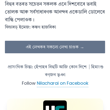
বিহুৰ বতৰত সচেতন সকলক এনে দিশবােৰে ভবাই
তােলক আৰু সৰ্বসাধাৰণক আনন্দৰ একেডালি ডােলেৰে
বান্ধি পেলাওক।
ফিচাৰড্ ইমেজ: কঙ্কণ হাজৰিকা
এই লেখকৰ সকলো লেখা চাওক →
প্রাসংগিক চিন্তা: হেঁপাহৰ বিহুটি আজি কোন দিশে
| হিমাংশু
ৰণ্‌জন ভূঞা
Follow
Nilacharai on Facebook