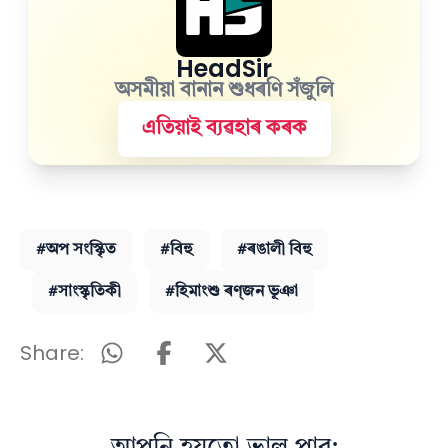
HeadSir
অসমীয়া বানান শুধৰণি সঁজুলি
এতিয়াই ব্যৱহাৰ কৰক
#অপ সংস্কৃিত
#বিহু
#ৰঙালী বিহু
#সাংস্কৃতিকী
#হিমাংশু ৰণ্‌জন ভূঞা
Share: