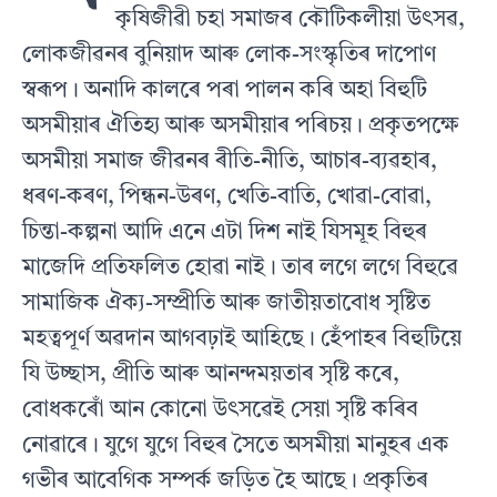
কৃষিজীৱী চহা সমাজৰ কৌটিকলীয়া উৎসৱ,
লােকজীৱনৰ বুনিয়াদ আৰু লােক-সংস্কৃতিৰ দাপােণ
স্বৰূপ। অনাদি কালৰে পৰা পালন কৰি অহা বিহুটি
অসমীয়াৰ ঐতিহ্য আৰু অসমীয়াৰ পৰিচয়। প্রকৃতপক্ষে
অসমীয়া সমাজ জীৱনৰ ৰীতি-নীতি, আচাৰ-ব্যৱহাৰ,
ধৰণ-কৰণ, পিন্ধন-উৰণ, খেতি-বাতি, খােৱা-বােৱা,
চিন্তা-কল্পনা আদি এনে এটা দিশ নাই যিসমূহ বিহুৰ
মাজেদি প্রতিফলিত হােৱা নাই। তাৰ লগে লগে বিহুৱে
সামাজিক ঐক্য-সম্প্রীতি আৰু জাতীয়তাবােধ সৃষ্টিত
মহত্বপূর্ণ অৱদান আগবঢ়াই আহিছে। হেঁপাহৰ বিহুটিয়ে
যি উচ্ছাস, প্রীতি আৰু আনন্দময়তাৰ সৃষ্টি কৰে,
বােধকৰােঁ আন কোনাে উৎসৱেই সেয়া সৃষ্টি কৰিব
নােৱাৰে। যুগে যুগে বিহুৰ সৈতে অসমীয়া মানুহৰ এক
গভীৰ আবেগিক সম্পর্ক জড়িত হৈ আছে। প্রকৃতিৰ