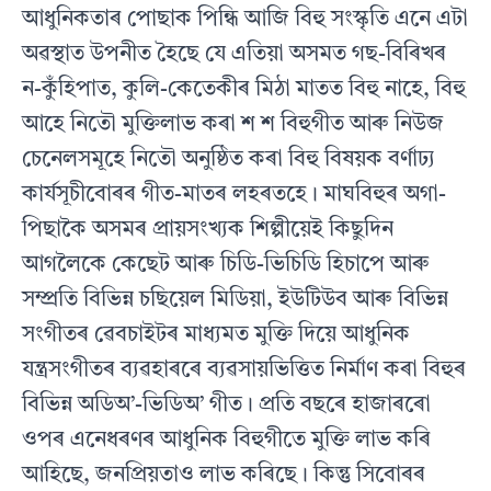
আধুনিকতাৰ পােছাক পিন্ধি আজি বিহু সংস্কৃতি এনে এটা
অৱস্থাত উপনীত হৈছে যে এতিয়া অসমত গছ-বিৰিখৰ
ন-কুঁহিপাত, কুলি-কেতেকীৰ মিঠা মাতত বিহু নাহে, বিহু
আহে নিতৌ মুক্তিলাভ কৰা শ শ বিহুগীত আৰু নিউজ
চেনেলসমূহে নিতৌ অনুষ্ঠিত কৰা বিহু বিষয়ক বর্ণাঢ্য
কাৰ্যসূচীবােৰৰ গীত-মাতৰ লহৰতহে। মাঘবিহুৰ অগা-
পিছাকৈ অসমৰ প্রায়সংখ্যক শিল্পীয়েই কিছুদিন
আগলৈকে কেছেট আৰু চিডি-ভিচিডি হিচাপে আৰু
সম্প্রতি বিভিন্ন চছিয়েল মিডিয়া, ইউটিউব আৰু বিভিন্ন
সংগীতৰ ৱেবচাইটৰ মাধ্যমত মুক্তি দিয়ে আধুনিক
যন্ত্রসংগীতৰ ব্যৱহাৰৰে ব্যৱসায়ভিত্তিত নির্মাণ কৰা বিহুৰ
বিভিন্ন অডিঅ’-ভিডিঅ’ গীত। প্রতি বছৰে হাজাৰৰাে
ওপৰ এনেধৰণৰ আধুনিক বিহুগীতে মুক্তি লাভ কৰি
আহিছে, জনপ্রিয়তাও লাভ কৰিছে। কিন্তু সিবােৰৰ