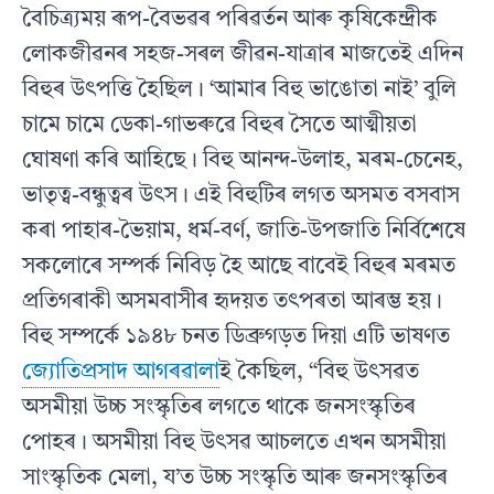
বৈচিত্র্যময় ৰূপ-বৈভৱৰ পৰিৱৰ্তন আৰু কৃষিকেন্দ্রীক
লােকজীৱনৰ সহজ-সৰল জীৱন-যাত্ৰাৰ মাজতেই এদিন
বিহুৰ উৎপত্তি হৈছিল। ‘আমাৰ বিহু ভাঙোতা নাই’ বুলি
চামে চামে ডেকা-গাভৰুৱে বিহুৰ সৈতে আত্মীয়তা
ঘােষণা কৰি আহিছে। বিহু আনন্দ-উলাহ, মৰম-চেনেহ,
ভাতৃত্ব-বন্ধুত্বৰ উৎস। এই বিহুটিৰ লগত অসমত বসবাস
কৰা পাহাৰ-ভৈয়াম, ধর্ম-বর্ণ, জাতি-উপজাতি নির্বিশেষে
সকলােৰে সম্পর্ক নিবিড় হৈ আছে বাবেই বিহুৰ মৰমত
প্ৰতিগৰাকী অসমবাসীৰ হৃদয়ত তৎপৰতা আৰম্ভ হয়।
বিহু সম্পর্কে ১৯৪৮ চনত ডিব্ৰুগড়ত দিয়া এটি ভাষণত
জ্যোতিপ্ৰসাদ আগৰৱালা
ই কৈছিল, “বিহু উৎসৱত
অসমীয়া উচ্চ সংস্কৃতিৰ লগতে থাকে জনসংস্কৃতিৰ
পােহৰ। অসমীয়া বিহু উৎসৱ আচলতে এখন অসমীয়া
সাংস্কৃতিক মেলা, য’ত উচ্চ সংস্কৃতি আৰু জনসংস্কৃতিৰ