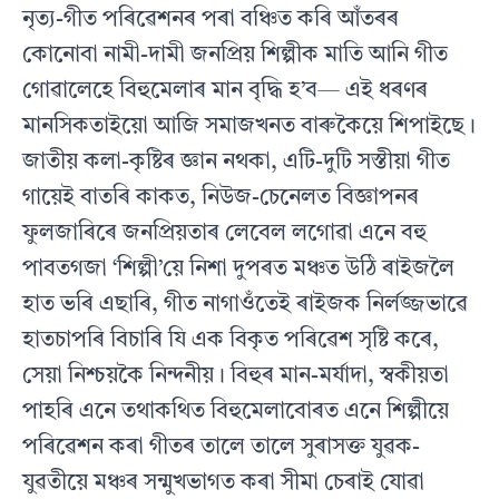
নৃত্য-গীত পৰিৱেশনৰ পৰা বঞ্চিত কৰি আঁতৰৰ
কোনােবা নামী-দামী জনপ্রিয় শিল্পীক মাতি আনি গীত
গােৱালেহে বিহুমেলাৰ মান বৃদ্ধি হ’ব— এই ধৰণৰ
মানসিকতাইয়ো আজি সমাজখনত বাৰুকৈয়ে শিপাইছে।
জাতীয় কলা-কৃষ্টিৰ জ্ঞান নথকা, এটি-দুটি সস্তীয়া গীত
গায়েই বাতৰি কাকত, নিউজ-চেনেলত বিজ্ঞাপনৰ
ফুলজাৰিৰে জনপ্ৰিয়তাৰ লেবেল লগােৱা এনে বহু
পাবতগজা ‘শিল্পী’য়ে নিশা দুপৰত মঞ্চত উঠি ৰাইজলৈ
হাত ভৰি এছাৰি, গীত নাগাওঁতেই ৰাইজক নির্লজ্জভাৱে
হাতচাপৰি বিচাৰি যি এক বিকৃত পৰিৱেশ সৃষ্টি কৰে,
সেয়া নিশ্চয়কৈ নিন্দনীয়। বিহুৰ মান-মর্যাদা, স্বকীয়তা
পাহৰি এনে তথাকথিত বিহুমেলাবােৰত এনে শিল্পীয়ে
পৰিৱেশন কৰা গীতৰ তালে তালে সুৰাসক্ত যুৱক-
যুৱতীয়ে মঞ্চৰ সন্মুখভাগত কৰা সীমা চেৰাই যােৱা