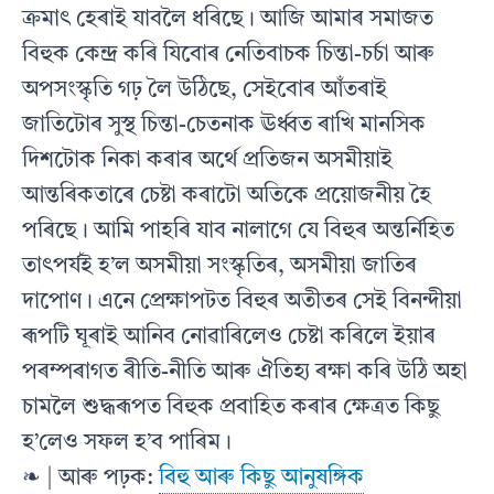
ক্ৰমাৎ হেৰাই যাবলৈ ধৰিছে। আজি আমাৰ সমাজত
বিহুক কেন্দ্ৰ কৰি যিবােৰ নেতিবাচক চিন্তা-চৰ্চা আৰু
অপসংস্কৃতি গঢ় লৈ উঠিছে, সেইবােৰ আঁতৰাই
জাতিটোৰ সুস্থ চিন্তা-চেতনাক ঊর্ধ্বত ৰাখি মানসিক
দিশটোক নিকা কৰাৰ অর্থে প্রতিজন অসমীয়াই
আন্তৰিকতাৰে চেষ্টা কৰাটো অতিকে প্রয়ােজনীয় হৈ
পৰিছে। আমি পাহৰি যাব নালাগে যে বিহুৰ অন্তর্নিহিত
তাৎপর্যই হ’ল অসমীয়া সংস্কৃতিৰ, অসমীয়া জাতিৰ
দাপােণ। এনে প্রেক্ষাপটত বিহুৰ অতীতৰ সেই বিনন্দীয়া
ৰূপটি ঘূৰাই আনিব নােৱাৰিলেও চেষ্টা কৰিলে ইয়াৰ
পৰম্পৰাগত ৰীতি-নীতি আৰু ঐতিহ্য ৰক্ষা কৰি উঠি অহা
চামলৈ শুদ্ধৰূপত বিহুক প্রবাহিত কৰাৰ ক্ষেত্ৰত কিছু
হ’লেও সফল হ’ব পাৰিম।
❧ | আৰু পঢ়ক:
বিহু আৰু কিছু আনুষঙ্গিক