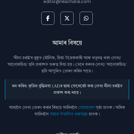
editor@nilacharai.com
আমাৰ বিষয়ে
‘নীলা চৰাই’ৰ বুকুত মৌলিক, চিন্তা উদ্রেককাৰী আৰু নতুনত্ব থকা লেখা/
আলোকচিত্ৰ/ ছবি প্রকাশত গুৰুত্ব দিয়া হয়। তেনে ধৰণৰ লেখা/ আলোকচিত্ৰ/
ছবি আপুনিও প্রেৰণ কৰিব পাৰে।
মন কৰিব: কৃত্ৰিম বুদ্ধিমত্তা (AI)ৰ দ্বাৰা জেনেৰেট কৰা লেখা নীলা চৰাইত
প্ৰকাশ কৰা নহয়।
আমালৈ লেখা প্ৰেৰণ কৰাৰ বিষয়ে জানিবলৈ
যোগাযোগ
পৃষ্ঠা চাওক। অধিক
জানিবলৈ
সঘনে উত্থাপিত প্ৰশ্নসমূহ
চাওক।