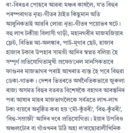
ৰং-বিৰঙৰ পােহৰে আৱৰা মঞ্চৰ কাষলৈ, য’ত বিহুৰ
পৰম্পৰাগত নৃত্য-গীতৰ ঠাইত কিছুমান অতি
আধুনিকতাই আৱৰি লােৱা নৃত্য-গীতৰ পয়ােভৰ ঘটে।
বহু লাখ টকীয়া বিলাসী গাড়ী, মহানগৰীৰ মাজমজিয়াৰ
ফ্লেট, বিভিন্ন আ-অলঙ্কাৰ, পাট-মূগাৰ ছেট, হাজাৰ
হাজাৰ টকাৰ উপহাৰ সামগ্ৰী আদিৰ স্বপ্নত বলিয়া হৈ
সম্পূর্ণ প্রতিযােগিতামুখী প্রফেচ’নেল মানসিকতাৰে
ফাগুনৰ মাজভাগৰ পৰাই আখৰাত ব্যস্ত হৈ পৰে বিহুৱা
ডেকা-গাভৰু। দেশৰ ভিতৰতে অর্থনৈতিকভাৱে জুৰুলা
ৰাজ্য অসমত বিহুৰ বতৰত বিশেষকৈ বহাগৰ আৰম্ভনিৰ
পৰা আষাৰ মাহৰ মাজভাগলৈকে সর্বত্রতে লাখ-লাখ
টকা ব্যয়ৰে অনুষ্ঠিত কৰা হয় ‘মৌ-কুঁৱৰী’, ‘বিহু-কুঁৱৰী’,
‘বিহু-সম্রাজ্ঞী’ আদিৰ দৰে প্রতিযােগিতা। ইয়াৰ উপৰিও
অঞ্চলটোৰ বা গাঁওখনৰ উঠি অহা ল’ৰাছােৱালীখিনিক