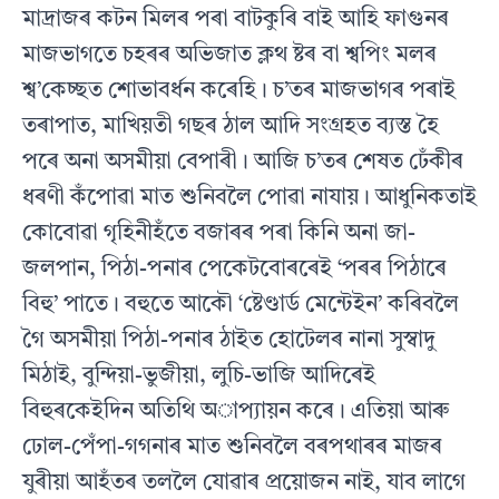
মাদ্ৰাজৰ কটন মিলৰ পৰা বাটকুৰি বাই আহি ফাগুনৰ
মাজভাগতে চহৰৰ অভিজাত ক্লথ ষ্টৰ বা শ্বপিং মলৰ
শ্ব’কেচ্ছত শােভাবর্ধন কৰেহি। চ’তৰ মাজভাগৰ পৰাই
তৰাপাত, মাখিয়তী গছৰ ঠাল আদি সংগ্রহত ব্যস্ত হৈ
পৰে অনা অসমীয়া বেপাৰী। আজি চ’তৰ শেষত ঢেঁকীৰ
ধৰণী কঁপােৱা মাত শুনিবলৈ পােৱা নাযায়। আধুনিকতাই
কোবােৱা গৃহিনীহঁতে বজাৰৰ পৰা কিনি অনা জা-
জলপান, পিঠা-পনাৰ পেকেটবােৰৰেই ‘পৰৰ পিঠাৰে
বিহু’ পাতে। বহুতে আকৌ ‘ষ্টেণ্ডার্ড মেন্টেইন’ কৰিবলৈ
গৈ অসমীয়া পিঠা-পনাৰ ঠাইত হােটেলৰ নানা সুস্বাদু
মিঠাই, বুন্দিয়া-ভুজীয়া, লুচি-ভাজি আদিৰেই
বিহুৰকেইদিন অতিথি অাপ্যায়ন কৰে। এতিয়া আৰু
ঢােল-পেঁপা-গগনাৰ মাত শুনিবলৈ বৰপথাৰৰ মাজৰ
যুৰীয়া আহঁতৰ তললৈ যােৱাৰ প্রয়ােজন নাই, যাব লাগে