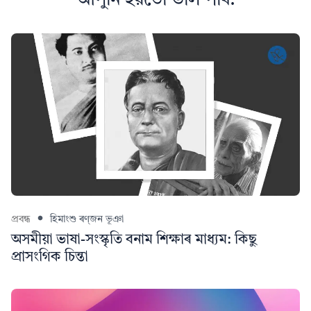
আপুনি হয়তো ভাল পাব:
প্ৰবন্ধ
হিমাংশু ৰণ্‌জন ভূঞা
অসমীয়া ভাষা-সংস্কৃতি বনাম শিক্ষাৰ মাধ্যম: কিছু
প্ৰাসংগিক চিন্তা