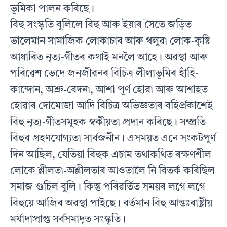
ভূমিকা পালন কৰিছে।
বিহু সংস্কৃতি বুলিলে বিহু আৰু ইয়াৰ সৈতে জড়িত
ভালেমান সামাজিক লােকাচাৰ আৰু থলুৱা লােক-কৃষ্টি
আধাৰিত নৃত্য-গীতৰ কথাই মনলৈ আহে। অৱস্থা আৰু
পৰিৱেশ ভেদে জনজীৱনৰ বিচিত্র লীলাভূমিৰ হাঁহি-
কান্দোন, অশ্রু-বেদনা, আশা পূর্ণ হােৱা আৰু আশাহত
হােৱাৰ দোমােজা আদি বিচিত্র অভিজ্ঞতাৰ বহিৰ্প্রকাশেই
বিহু নৃত্য-গীতসমূহক স্বকীয়তা প্রদান কৰিছে। সম্প্রতি
বিহুৰ গ্রহণযােগ্যতা সাৰ্বজনীন। এসময়ত এনে সংকটপূর্ণ
দিন আছিল, যেতিয়া বিহুক এচাম তথাকথিত ৰক্ষণশীল
লােকে শ্লীলতা-অশ্লীলতাৰ আওতালৈ নি বিতৰ্ক কৰিছিল
সমাজ গুচিল বুলি। কিন্তু পৰিৱর্তিত সময়ৰ লগে লগে
বিহুয়ে আজিৰ অৱস্থা পাইছে। বর্তমান বিহু আন্তঃৰাষ্ট্রীয়
মর্যাদাপ্রাপ্ত সর্বসমাদৃত সংস্কৃতি।