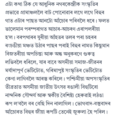
এটা কথা ঠিক যে আধুনিক নগৰকেন্দ্রীক সংস্কৃতিৰ
প্ৰভাৱে গ্রামাঞ্চললৈ বাট পােনােৱাৰ লগে লগে বিহুৰ
গাত এটাৰ পাছত আনটো আঁচোৰ পৰিবলৈ ধৰে। ফলত
ভালেমান পৰম্পৰাগত আচাৰ-আচৰণ এৰাপলৰীয়া
হ’ল। বৰপথাৰৰ যুৰীয়া আঁহতৰ তলৰ পৰা চহৰৰ
ৰংচঙীয়া মঞ্চত উঠাৰ পাছৰ পৰাই বিহুৰ নামত কিছুমান
বিজতৰীয়া অপচিন্তা আৰু অন্ধ অনুকৰণে গুৰুত্ব
লভিবলৈ ধৰিলে, যাৰ বাবে অসমীয়া সমাজ-জীৱনৰ
মৰ্যাদাপূৰ্ণ ভেটিটোত, গৰিমাপুষ্ট সংস্কৃতিৰ ভেটিটোত
কেণা লাগিবলৈ আৰম্ভ কৰিলে। পশ্চিমীয়া অপসংস্কৃতিৰ
তীব্ৰতাত অসমীয়া জাতীয় উৎসৱ ৰঙালী বিহুটিৰো
নান্দনিক সৌন্দর্য আৰু স্বকীয় বৈশিষ্ট্য হেৰুৱাই লঠঙা
ৰূপ ল’বলৈ বৰ বেছি দিন নালাগিল। ভােগবাদ-বস্তুবাদৰ
আঁচোৰত বিহুৰ জীয়া ৰূপটি তেনেই জুৰুলা হৈ পৰিল।