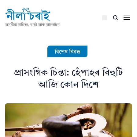
অসমীয়া সাহিত্য, বাৰ্তা আৰু আলোচনা
বিশেষ নিৱন্ধ
প্রাসংগিক চিন্তা: হেঁপাহৰ বিহুটি
আজি কোন দিশে