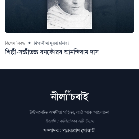
বিশেষ নিৱন্ধ
দিপালীমা দুৱৰা চলিহা
শিল্পী-সজ্ঞীতজ্ঞ বনকোঁৱৰ আনন্দিৰাম দাস
ইণ্টাৰনেটত অসমীয়া সাহিত্য, বাৰ্তা আৰু আলোচনা
ইত্যাদি : কলিয়াবৰৰ এটি উদ্যম
সম্পাদক: পল্লৱপ্ৰাণ গোস্বামী