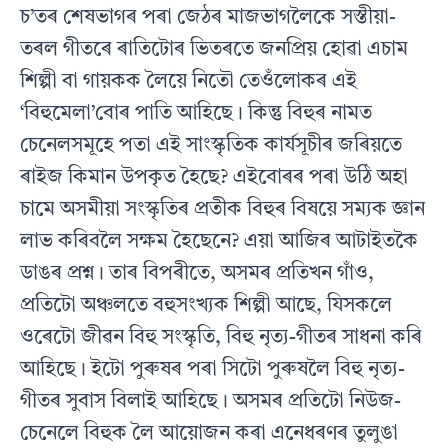
চ’তৰ শেষভাগৰ পৰা জেঠৰ মাজভাগলৈকে সস্তীয়া-
তৰল গীতৰে ৰাতিটোৰ ভিতৰতে জনপ্রিয় হােৱা এচাম
শিল্পী বা গায়কক লৈয়ে নিতৌ তেওঁলােকৰ এই
‘বিহুমেলা’বােৰ পাতি আহিছে। কিন্তু বিহুৰ নামত
চেনেলসমূহে পতা এই সাংস্কৃতিক কার্যসূচীৰ জৰিয়তে
ৰাইজ কিমান উপকৃত হৈছে? এইবোৰৰ পৰা উঠি অহা
চামে অসমীয়া সংস্কৃতিৰ প্রতীক বিহুৰ বিষয়ে সম্যক জ্ঞান
লাভ কৰিবলৈ সক্ষম হৈছেনে? এয়া আজিৰ আটাইতকৈ
ডাঙৰ প্রশ্ন। তাৰ বিপৰীতে, অসমৰ প্রতিখন গাঁও,
প্রতিটো অঞ্চলতে বহুসংখ্যক শিল্পী আছে, যিসকলে
ওৰেটো জীৱন বিহু সংস্কৃতি, বিহু নৃত্য-গীতৰ সাধনা কৰি
আহিছে। ইটো পুৰুষৰ পৰা সিটো পুৰুষলৈ বিহু নৃত্য-
গীতৰ সুবাস বিলাই আহিছে। অসমৰ প্রতিটো নিউজ-
চেনেলে বিহুক লৈ আয়ােজন কৰা এনেধৰণৰ তুলুঙা