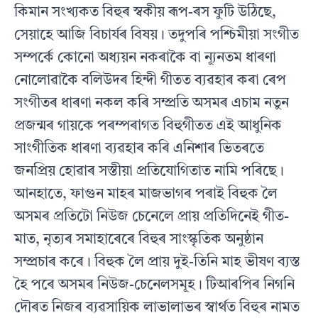
কিমান সংখ্যকত বিহুৰ স্বকীয় ৰূপ-ৰস ফুটি উঠিছে,
সেয়াহে আজি বিচার্যৰ বিষয়। তদুপৰি পশ্চিমীয়া সংগীত
সম্পৰ্কে কোনাে অধ্যয়ন নকৰাকৈ বা ন্যূনতম ধাৰণা
নােলােৱাকৈ বলিউদৰ হিন্দী গীতত ব্যৱহাৰ কৰা ৰেপ
সংগীতৰ ধাৰণা নকল কৰি সম্প্রতি অসমৰ এচাম নতুন
প্রজন্মৰ গায়কে পৰম্পৰাগত বিহুগীতত এই আধুনিক
সাংগীতিক ধাৰণা ব্যৱহাৰ কৰি এনিশাৰ ভিতৰতে
জনপ্রিয় হােৱাৰ সস্তীয়া প্রতিযােগিতাত নামি পৰিছে।
আনহাতে, ফাগুন মাহৰ মাজভাগৰ পৰাই বিহুক লৈ
অসমৰ প্ৰতিটো নিউজ চেনেলে প্রায় প্রতিদিনেই গীত-
মাত, নৃত্যৰ সমাহাৰেৰে বিহুৰ সাংস্কৃতিক অনুষ্ঠান
সম্প্রচাৰ কৰে। বিহুক লৈ প্রায় দুই-তিনি মাহ ভীষণ ব্যস্ত
হৈ পৰে অসমৰ নিউজ-চেনেলসমূহ। টিআৰপিৰ নিগনি
দৌৰত নিজৰ ব্যৱসায়িক লাভালাভৰ স্বাৰ্থত বিহুৰ নামত