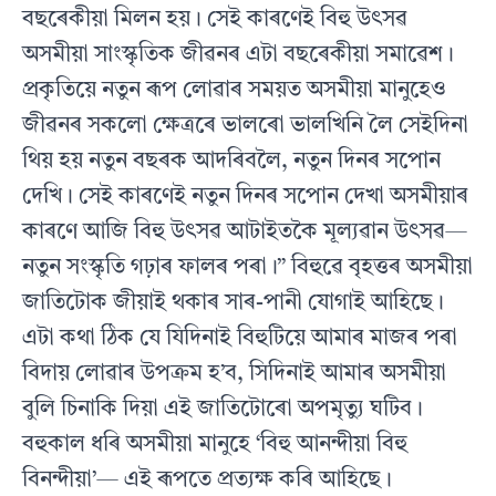
বছৰেকীয়া মিলন হয়। সেই কাৰণেই বিহু উৎসৱ
অসমীয়া সাংস্কৃতিক জীৱনৰ এটা বছৰেকীয়া সমাৱেশ।
প্রকৃতিয়ে নতুন ৰূপ লােৱাৰ সময়ত অসমীয়া মানুহেও
জীৱনৰ সকলাে ক্ষেত্ৰৰে ভালৰাে ভালখিনি লৈ সেইদিনা
থিয় হয় নতুন বছৰক আদৰিবলৈ, নতুন দিনৰ সপােন
দেখি। সেই কাৰণেই নতুন দিনৰ সপােন দেখা অসমীয়াৰ
কাৰণে আজি বিহু উৎসৱ আটাইতকৈ মূল্যৱান উৎসৱ—
নতুন সংস্কৃতি গঢ়াৰ ফালৰ পৰা।” বিহুৱে বৃহত্তৰ অসমীয়া
জাতিটোক জীয়াই থকাৰ সাৰ-পানী যােগাই আহিছে।
এটা কথা ঠিক যে যিদিনাই বিহুটিয়ে আমাৰ মাজৰ পৰা
বিদায় লােৱাৰ উপক্রম হ’ব, সিদিনাই আমাৰ অসমীয়া
বুলি চিনাকি দিয়া এই জাতিটোৰাে অপমৃত্যু ঘটিব।
বহুকাল ধৰি অসমীয়া মানুহে ‘বিহু আনন্দীয়া বিহু
বিনন্দীয়া’— এই ৰূপতে প্রত্যক্ষ কৰি আহিছে।