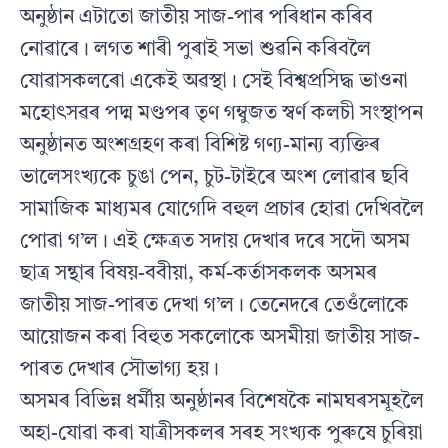
অনুষ্ঠান এটাতো জাতীয় সাজ-পাৰ পৰিধান কৰিব
নোৱাৰে। লগত শাৰী পুৰাই সভা শুৱনি কৰিবলৈ
যোৱাসকলৰো একেই অৱস্থা। সেই বিশ্বপ্ৰসিদ্ধ ভাওনা
মহোৎসৱৰ পদ্ম মণ্ডপৰ তৃণ গম্বুজত স্বৰ্ণ কলচী সংস্থাপন
অনুষ্ঠানত অংশগ্ৰহণ কৰা বিশিষ্ট গণ‍্য-মান‍্য ব‍্যক্তিৰ
ভালেসংখ‍্যকে চুঙা পেন, চুট-টাইৰে অংশ লোৱাৰ ছবি
সামাজিক মাধ‍্যমৰ যোগেদি বহুল প্ৰচাৰ হোৱা দেখিবলৈ
পোৱা গ’ল‌। এই ক্ষেত্ৰত সদায় দেখাৰ দৰে সদৌ অসম
ছাত্ৰ সন্থাৰ বিষয়-ববীয়া, কৰ্ম-কৰ্তাসকলক অসমৰ
জাতীয় সাজ-পাৰত দেখা গ’ল। তেনেদৰে তেওঁলোকে
আয়োজন কৰা বিহুত সকলোকে অসমীয়া জাতীয় সাজ-
পাৰত দেখাৰ সৌভাগ‍্য হয়।
অসমৰ বিভিন্ন ধৰ্মীয় অনুষ্ঠানৰ বিশেষকৈ নামঘৰসমূহলৈ
অহা-যোৱা কৰা যাত্ৰীসকলৰ সৰহ সংখ‍্যক পুৰুষে চুৰিয়া