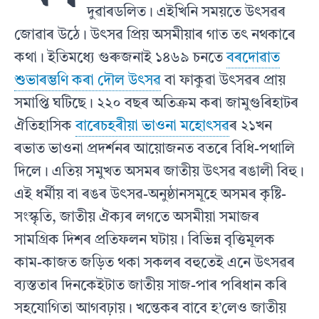
দুৱাৰডলিত। এইখিনি সময়তে উৎসৱৰ
জোৱাৰ উঠে। উৎসৱ প্ৰিয় অসমীয়াৰ গাত তৎ নথকাৰে
কথা। ইতিমধ‍্যে গুৰুজনাই ১৪৬৯ চনতে
বৰদোৱাত
শুভাৰম্ভণি কৰা দৌল উৎসৱ
বা ফাকুৱা উৎসৱৰ প্ৰায়
সমাপ্তি ঘটিছে। ২২০ বছৰ অতিক্ৰম কৰা জামুগুৰিহাটৰ
ঐতিহাসিক
বাৰেচহৰীয়া ভাওনা মহোৎসৱ
ৰ ২১খন
ৰভাত ভাওনা প্ৰদৰ্শনৰ আয়োজনত বতৰে বিধি-পথালি
দিলে। এতিয় সমুখত অসমৰ জাতীয় উৎসৱ ৰঙালী বিহু।
এই ধৰ্মীয় বা ৰঙৰ উৎসৱ-অনুষ্ঠানসমূহে অসমৰ কৃষ্টি-
সংস্কৃতি, জাতীয় ঐক‍্যৰ লগতে অসমীয়া সমাজৰ
সামগ্ৰিক দিশৰ প্ৰতিফলন ঘটায়। বিভিন্ন বৃত্তিমূলক
কাম-কাজত জড়িত থকা সকলৰ বহুতেই এনে উৎসৱৰ
ব‍্যস্ততাৰ দিনকেইটাত জাতীয় সাজ-পাৰ পৰিধান কৰি
সহযোগিতা আগবঢ়ায়। খন্তেকৰ বাবে হ’লেও জাতীয়