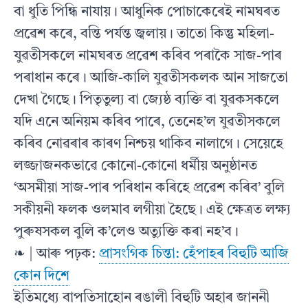
বা ধুতি পিন্ধি নাযায়। আধুনিক পোচাকেৰেই নামঘৰত
প্ৰৱেশ কৰে, বন্তি পৰ্য‍ন্ত জ্বলায়। তাতো কিন্তু মহিলা-
যুৱতীসকলে নামঘৰত প্ৰৱেশ কৰিব পৰাকৈ সাজ-পাৰ
পৰাধান কৰে। আজি-কালি যুৱতীসকলক আন সাজতো
দেখা গৈছে। পিতৃতুল‍্য বা জ‍্যেষ্ঠ ব‍্যক্তি বা যুৱকসকলে
যদি এনে অনিয়ম কৰিব পাৰে, তেনেহ’ল যুৱতীসকলে
কৰিব নোৱৰাৰ কাৰণ নিশ্চয় থাকিব নালাগে। সেয়েহে
লজ্জাজনকভাৱে কোনো-কোনো ধৰ্মীয় অনুষ্ঠানত
‘অসমীয়া সাজ-পাৰ পৰিধান কৰিহে প্ৰৱেশ কৰিব’ বুলি
সকীয়নী ফলক ওলমাব লগীয়া হৈছে। এই ক্ষেত্ৰত লক্ষ‍্য
পুৰুষসকল বুলি ক’লেও অত‍্যুক্তি কৰা নহ’ব।
❧ | আৰু পঢ়ক:
প্রাসংগিক চিন্তা: হেঁপাহৰ বিহুটি আজি
কোন দিশে
ইতিমধ‍্যে বাপতিসাহোন ৰঙালী বিহুটি অহাৰ জাননী