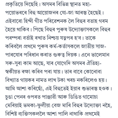
প্ৰকৃতিয়ে দিছেহি। অসমৰ বিভিন্ন স্থানত মহা-
পয়োভৰৰে বিহু আয়োজনৰ যো-জা আৰম্ভ হৈছেই।
এইবাৰো হিন্দী গীত পৰিৱেশনক লৈ বিহুৰ বতাহ গৰম
হৈয়ে থাকিব। পিছে বিহুৰ পুৰুষ উদ‍্যোক্তাসকলে বিহুৰ
পৰম্পৰা বৰ্তাই ৰখাত নিশ্চয় যত্নপৰ হ’ব। তাকে
কৰিবলৈ প্ৰথমে পুৰুষ কৰ্ম-কৰ্তাসকলে জাতীয় সাজ-
পাৰযোৰ পৰিধান কৰাত গুৰুত্ব দিয়ক। এনে ভালেমান
সৰু-সুৰা কাম আছে, যাৰ যোগেদি অসমৰ ঐতিহ‍্য-
স্বকীয়ত ৰক্ষা কৰিব পৰা যায়। তাৰ বাবে কোনোবা
বিখ‍্যাত গায়কৰ নামত লাখ টকা খৰচ নকৰিলেও হয়।
আমি আশা কৰিছোঁ, এই বিহুতেই ইয়াৰ শুভাৰম্ভ হওক।
চুঙা পেনৰ ওপৰত পাঞ্জাৱী আৰু ডিঙিত গামোচা
মেৰিয়াই ভমকা-ফুলীয়া বেজ মাৰি বিহুৰ উদ‍্যোক্তা নহৈ,
বিশিষ্ট ব‍্যক্তিসকললৈ আশা পালি নাথাকি প্ৰথমেই