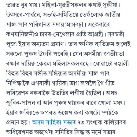
ভাৱত বুৰ যায়। মহিলা-যুৱতীসকলৰ কথাই সুকীয়া।
উৎসৱে-পাৰ্ৱনে, সভাই-সমিতিয়ে তেওঁলোক জাতীয়
সাজ-পাৰ পৰিধানত সদায় আগবঢ়া। একেবাৰে
কণমানিজনীও চাদৰ-মেখেলাৰ প্ৰতি আগ্ৰহী। সৰস্বতী
পূজা ইয়াৰ অন‍্যতম প্ৰমাণ। তাৰ ক্ষণিক ব‍্যতিক্ৰম হ’লেই
সকলো পুৰুষ উফৰি পৰেহি। যেন অসমীয়া জাতীয়তা
ৰক্ষাৰ দায়িত্ব কেৱল মহিলাসকলৰহে। যোৱাটো ৰঙালী
বিহুত বিহুৰ সঙ্গীত সন্ধিয়াত অসমীয়া সাজ-পাৰ
নিপিন্ধাকৈ এগৰাকী গায়িকা ভাগ ল’বলৈ গৈ গীত
পৰিৱেশন নকৰাকৈ উভতিব লগীয়া হৈছিল। অথচ
জুবিন-পাপন বা আন পুৰুষ গায়কৰ বাবে খোলা মঞ্চ।
ইয়াৰ জৰিয়তে ওপৰত উল্লেখ কৰা কথটো স্পষ্টকৈ
প্ৰমান হয়।
অসম সাহিত‍্য সভা
ৰ ৭৩ সংখ‍্যক কলিয়াবৰ
অধিৱেশনত অভ‍্যৰ্থনা সমিতিৰ সিদ্ধান্ত মৰ্মে সভাৰ