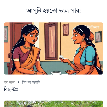
আপুনি হয়তো ভাল পাব:
ৰম্য ৰচনা
ডিম্পল কাকতি
বিহ-উঃ!