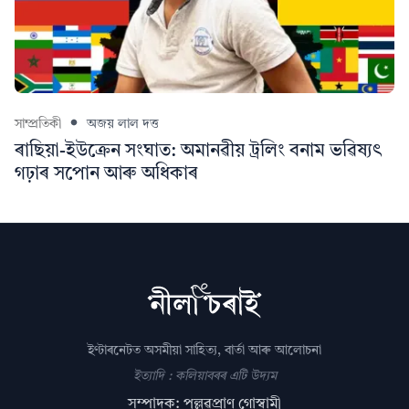
সাম্প্ৰতিকী
অজয় লাল দত্ত
ৰাছিয়া-ইউক্ৰেন সংঘাত: অমানৱীয় ট্ৰলিং বনাম ভৱিষ্যৎ
গঢ়াৰ সপোন আৰু অধিকাৰ
ইণ্টাৰনেটত অসমীয়া সাহিত্য, বাৰ্তা আৰু আলোচনা
ইত্যাদি : কলিয়াবৰৰ এটি উদ্যম
সম্পাদক: পল্লৱপ্ৰাণ গোস্বামী