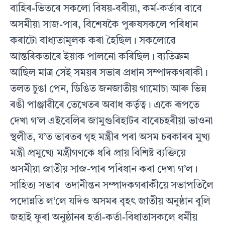
বাহিৰ-ভিতৰে সকলো বিষয়-ববীয়া, কৰ্ম-কৰ্তাৰ বাবে
অসমীয়া সাজ-পাৰ, বিশেষকৈ পুৰুষসকলে পৰিধান
কৰাটো বাধ‍্যতামূলক কৰা হৈছিল। সকলোৱে
আন্তৰিকতাৰে ইয়াক পালনো কৰিছিল। ব‍্যতিক্ৰম
আছিল মাত্ৰ সেই সময়ৰ সভাৰ প্ৰধান সম্পাদকগৰাকী।
তলত চুঙা পেন, ডিঙিত জনজাতীয় গামোচা আৰু ভিন্ন
ৰঙী পাঞ্জাৱীৰে তেখেতৰ অবাধ কৰ্তৃত্ব। একে ৰূপতে
দেখা গ’ল এইবেলিৰ জামুগুৰিহাটৰ বাৰেচহৰীয়া ভাওনা
স্থলীত, য’ত ভাৰতৰ গৃহ মন্ত্ৰীৰ পৰা অসম চৰকাৰৰ মুখ‍্য
মন্ত্ৰী প্ৰমুখ‍্যে মন্ত্ৰীগণকে ধৰি প্ৰায় বিশিষ্ট ব‍্যক্তিয়ে
অসমীয়া জাতীয় সাজ-পাৰ পৰিধান কৰা দেখা গ’ল।
সাহিত‍্য সভাৰ তদানীন্তন সম্পাদকগৰাকীয়ে সভাপতিলৈ
পদোন্নতি ল’লে যদিও অসমৰ বৃহৎ জাতীয় অনুষ্ঠান বুলি
জহাই ফুৰা অনুষ্ঠানৰ হৰ্তা-কৰ্তা-বিধাতাসকলে ধৰ্মীয়