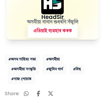
HeadSir
অসমীয়া বানান শুধৰণি সঁজুলি
এতিয়াই ব্যৱহাৰ কৰক
#অসম সাহিত্য সভা
#অসমীয়া
#অসমীয়া সংস্কৃতি
#জুবিন গাৰ্গ
#বিহু
#সাজ পোচাক
Share: