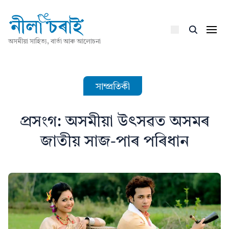
অসমীয়া সাহিত্য, বাৰ্তা আৰু আলোচনা
সাম্প্ৰতিকী
প্ৰসংগ: অসমীয়া উৎসৱত অসমৰ
জাতীয় সাজ-পাৰ পৰিধান