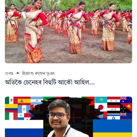
প্ৰবন্ধ
হিমাংশু ৰণ্‌জন ভূঞা
অতিকৈ চেনেহৰ বিহুটি আকৌ আহিল...