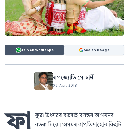
Join on WhatsApp
Add on Google
ৰূপজ্যোতি গোস্বামী
09 Apr, 2018
ফা
কুৱা উৎসৱৰ বতৰাই বসন্তৰ আগমনৰ
বতৰা দিয়ে। অসমৰ বাপতিসাহোন বিহুটি