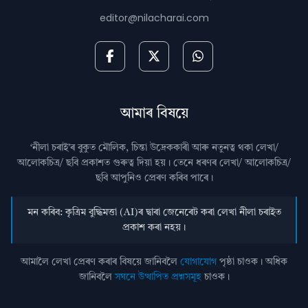
editor@nilacharai.com
আমাৰ বিষয়ে
‘নীলা চৰাই’ৰ বুকুত মৌলিক, চিন্তা উদ্রেককাৰী আৰু নতুনত্ব থকা লেখা/
আলোকচিত্ৰ/ ছবি প্রকাশত গুৰুত্ব দিয়া হয়। তেনে ধৰণৰ লেখা/ আলোকচিত্ৰ/
ছবি আপুনিও প্রেৰণ কৰিব পাৰে।
মন কৰিব: কৃত্ৰিম বুদ্ধিমত্তা (AI)ৰ দ্বাৰা জেনেৰেট কৰা লেখা নীলা চৰাইত
প্ৰকাশ কৰা নহয়।
আমালৈ লেখা প্ৰেৰণ কৰাৰ বিষয়ে জানিবলৈ
যোগাযোগ
পৃষ্ঠা চাওক। অধিক
জানিবলৈ
সঘনে উত্থাপিত প্ৰশ্নসমূহ
চাওক।