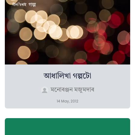
আধালিখা গল্পটো
মনোৰঞ্জন মজুমদাৰ
14 May, 2012