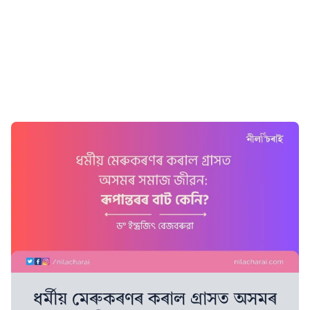
ধৰ্মীয় মেৰুকৰণৰ কৰাল গ্ৰাসত অসমৰ