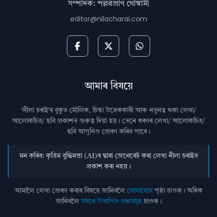
সম্পাদক: পল্লৱপ্ৰাণ গোস্বামী
editor@nilacharai.com
আমাৰ বিষয়ে
‘নীলা চৰাই’ৰ বুকুত মৌলিক, চিন্তা উদ্রেককাৰী আৰু নতুনত্ব থকা লেখা/
আলোকচিত্ৰ/ ছবি প্রকাশত গুৰুত্ব দিয়া হয়। তেনে ধৰণৰ লেখা/ আলোকচিত্ৰ/
ছবি আপুনিও প্রেৰণ কৰিব পাৰে।
মন কৰিব: কৃত্ৰিম বুদ্ধিমত্তা (AI)ৰ দ্বাৰা জেনেৰেট কৰা লেখা নীলা চৰাইত
প্ৰকাশ কৰা নহয়।
আমালৈ লেখা প্ৰেৰণ কৰাৰ বিষয়ে জানিবলৈ
যোগাযোগ
পৃষ্ঠা চাওক। অধিক
জানিবলৈ
সঘনে উত্থাপিত প্ৰশ্নসমূহ
চাওক।