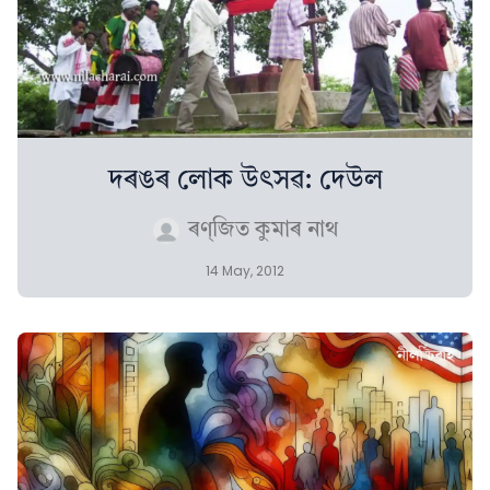
দৰঙৰ লোক উৎসৱ: দেউল
ৰণ্‌জিত কুমাৰ নাথ
14 May, 2012