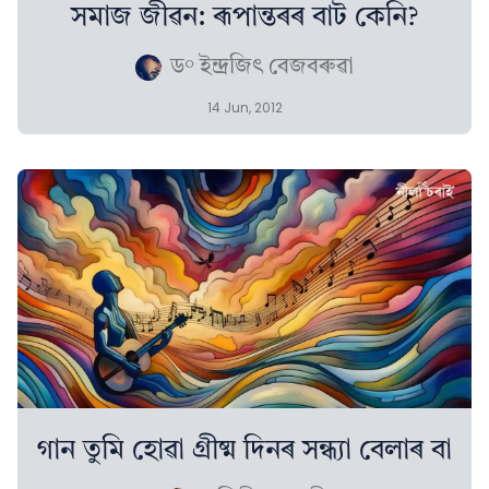
সমাজ জীৱন: ৰূপান্তৰৰ বাট কেনি?
ড° ইন্দ্ৰজিৎ বেজবৰুৱা
14 Jun, 2012
গান তুমি হোৱা গ্ৰীষ্ম দিনৰ সন্ধ্যা বেলাৰ বা