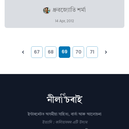
ধ্ৰুৱজ্যোতি শৰ্মা
14 Apr, 2012
69
67
68
70
71
Previous
Next
ইণ্টাৰনেটত অসমীয়া সাহিত্য, বাৰ্তা আৰু আলোচনা
ইত্যাদি : কলিয়াবৰৰ এটি উদ্যম