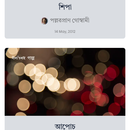
শিপা
পল্লৱপ্ৰাণ গোস্বামী
14 May, 2012
আপোচ