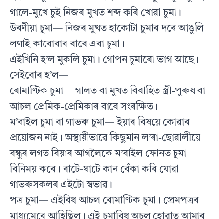
গালে-মুখে চুই নিজৰ মুখত শব্দ কৰি খোৱা চুমা।
উৰণীয়া চুমা— নিজৰ মুখত হাকোটা চুমাৰ দৰে আঙুলি
লগাই কাৰোবাৰ বাবে এৰা চুমা।
এইখিনি হ’ল মুকলি চুমা। গোপন চুমাৰো ভাগ আছে।
সেইবোৰ হ’ল—
ৰোমাণ্টিক চুমা— গালত বা মুখত বিবাহিত স্ত্ৰী-পুৰুষ বা
আচল প্রেমিক-প্ৰেমিকাৰ বাবে সংৰক্ষিত।
ম’বাইল চুমা বা গাভৰু চুমা— ইয়াৰ বিষয়ে কোৱাৰ
প্ৰয়োজন নাই। অস্থায়ীভাৱে কিছুমান ল’ৰা-ছোৱালীয়ে
বন্ধুৰ লগত বিয়াৰ আগলৈকে ম’বাইল ফোনত চুমা
বিনিময় কৰে। বাটে-ঘাটে কান বেঁকা কৰি যোৱা
গাভৰুসকলৰ এইটো স্বভাৱ।
পত্র চুমা— এইবিধ আচল ৰোমাণ্টিক চুমা। প্রেমপত্ৰৰ
মাধ্যমেৰে আহিছিল। এই চুমাবিধ অচল হোৱাত আমাৰ