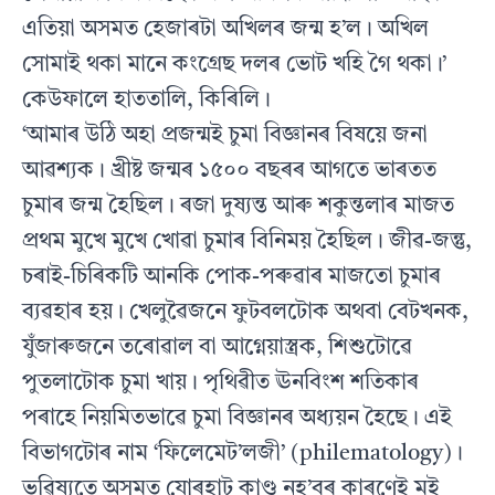
এতিয়া অসমত হেজাৰটা অখিলৰ জন্ম হ’ল। অখিল
সোমাই থকা মানে কংগ্ৰেছ দলৰ ভোট খহি গৈ থকা।’
কেউফালে হাততালি, কিৰিলি।
‘আমাৰ উঠি অহা প্ৰজন্মই চুমা বিজ্ঞানৰ বিষয়ে জনা
আৱশ্যক। খ্রীষ্ট জন্মৰ ১৫০০ বছৰৰ আগতে ভাৰতত
চুমাৰ জন্ম হৈছিল। ৰজা দুষ্যন্ত আৰু শকুন্তলাৰ মাজত
প্ৰথম মুখে মুখে খোৱা চুমাৰ বিনিময় হৈছিল। জীৱ-জন্তু,
চৰাই-চিৰিকটি আনকি পোক-পৰুৱাৰ মাজতো চুমাৰ
ব্যৱহাৰ হয়। খেলুৱৈজনে ফুটবলটোক অথবা বেটখনক,
যুঁজাৰুজনে তৰোৱাল বা আগ্নেয়াস্ত্ৰক, শিশুটোৱে
পুতলাটোক চুমা খায়। পৃথিৱীত ঊনবিংশ শতিকাৰ
পৰাহে নিয়মিতভাৱে চুমা বিজ্ঞানৰ অধ্যয়ন হৈছে। এই
বিভাগটোৰ নাম ‘ফিলেমেট’লজী’ (philematology)।
ভৱিষ্যতে অসমত যোৰহাট কাণ্ড নহ’বৰ কাৰণেই মই