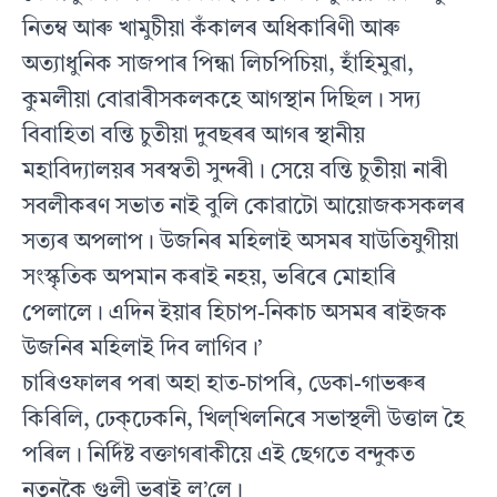
নিতম্ব আৰু খামুচীয়া কঁকালৰ অধিকাৰিণী আৰু
অত্যাধুনিক সাজপাৰ পিন্ধা লিচপিচিয়া, হাঁহিমুৱা,
কুমলীয়া বোৱাৰীসকলকহে আগস্থান দিছিল। সদ্য
বিবাহিতা বন্তি চুতীয়া দুবছৰৰ আগৰ স্থানীয়
মহাবিদ্যালয়ৰ সৰস্বতী সুন্দৰী। সেয়ে বন্তি চুতীয়া নাৰী
সবলীকৰণ সভাত নাই বুলি কোৱাটো আয়োজকসকলৰ
সত্যৰ অপলাপ। উজনিৰ মহিলাই অসমৰ যাউতিযুগীয়া
সংস্কৃতিক অপমান কৰাই নহয়, ভৰিৰে মোহাৰি
পেলালে। এদিন ইয়াৰ হিচাপ-নিকাচ অসমৰ ৰাইজক
উজনিৰ মহিলাই দিব লাগিব।’
চাৰিওফালৰ পৰা অহা হাত-চাপৰি, ডেকা-গাভৰুৰ
কিৰিলি, ঢেক্‌ঢেকনি, খিল্‌খিলনিৰে সভাস্থলী উত্তাল হৈ
পৰিল। নির্দিষ্ট বক্তাগৰাকীয়ে এই ছেগতে বন্দুকত
নতুনকৈ গুলী ভৰাই ল’লে।