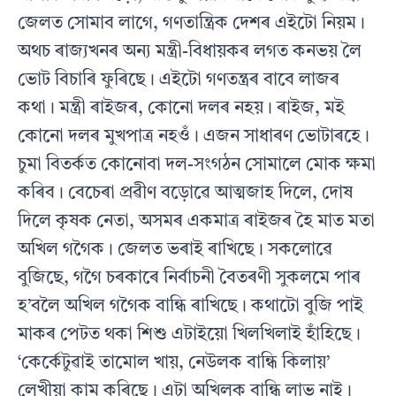
জেলত সোমাব লাগে, গণতান্ত্রিক দেশৰ এইটো নিয়ম।
অথচ ৰাজ্যখনৰ অন্য মন্ত্রী-বিধায়কৰ লগত কনভয় লৈ
ভোট বিচাৰি ফুৰিছে। এইটো গণতন্ত্ৰৰ বাবে লাজৰ
কথা। মন্ত্রী ৰাইজৰ, কোনো দলৰ নহয়। ৰাইজ, মই
কোনো দলৰ মুখপাত্র নহওঁ। এজন সাধাৰণ ভোটাৰহে।
চুমা বিতর্কত কোনোবা দল-সংগঠন সোমালে মোক ক্ষমা
কৰিব। বেচেৰা প্ৰৱীণ বড়োৱে আত্মজাহ দিলে, দোষ
দিলে কৃষক নেতা, অসমৰ একমাত্ৰ ৰাইজৰ হৈ মাত মতা
অখিল গগৈক। জেলত ভৰাই ৰাখিছে। সকলোৱে
বুজিছে, গগৈ চৰকাৰে নিৰ্বাচনী বৈতৰণী সুকলমে পাৰ
হ’বলৈ অখিল গগৈক বান্ধি ৰাখিছে। কথাটো বুজি পাই
মাকৰ পেটত থকা শিশু এটাইয়ো খিলখিলাই হাঁহিছে।
‘কেৰ্কেটুৱাই তামোল খায়, নেউলক বান্ধি কিলায়’
লেখীয়া কাম কৰিছে। এটা অখিলক বান্ধি লাভ নাই।