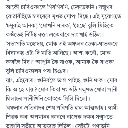
আকৌ চাৰিওফালে গিৰগিৰণি, ঢেক্‌ঢেকনি। সন্মুখৰ
বোৱাৰীহঁতে চাদৰেৰে মুখত সোপা দিছে। এই সুযোগতে
‘চমুৱাই আনক’, ‘মোখনি মাৰক’, ‘হৈছে’ বুলি মিহিকৈ
কওঁতেই নির্দিষ্ট বক্তা একেবাৰে দাং খাই উঠিল।
‘সভাপতি মহোদয়, মোক এই অঞ্চলৰ ডেকা-গাভৰুৱে
বিষয়বস্তু এটা দি মাতি আনিছে। আশা কৰোঁ, মোক
ক’বলৈ দিব।’ ‘আপুনি কৈ যাওক, আমাক কৈ যাওক’
বুলি চাৰিওফালৰ পৰা চিঞৰ।
যাঃ, এইবোৰ। শুনিবলৈ ভাল পাইছ, শুনি থাক। মোৰ
কি আহে যায় ? মোৰ কিবা খং উঠি সন্মুখত থোৱা পানী
গিলাচৰ পানীখিনি কোৎকৈ গিলি দিলো।
‘বঞ্চনাৰ প্ৰতিবাদৰ শেষ পৰিণতি হ’ল আত্মজাহ। স্বামী
শিৱক কৰা অপমানৰ কাৰণে বাপেক দক্ষৰ সন্মুখতে
তাহানি সতীয়ে আত্মজাহ দিছিল। সেইটো পুণ্যভূমি