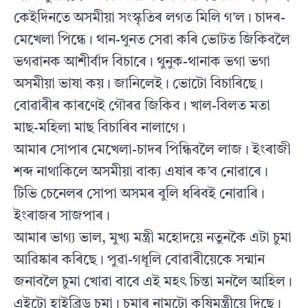
কেইদিনতে অসমীয়া সংস্কৃতিৰ লগত মিলি গ’ল। চাদৰ-
মেখেলা পিন্ধে। থান-থুনত সেৱা কৰি ভোটত জিকিবলৈ
ভগৱানক আশীৰ্বাদ বিচাৰে। থুনুক-থানাক ভগা ভগা
অসমীয়া ভাষা কয়। জানিলেই। ভোটো বিচাৰিছে।
বোৱাৰীৰ কাৰণেই গৌৰৱ জিকিব। খাল-বিলত মতা
মাছ-মহিলা মাছ বিচাৰিব নালাগে।
আমাৰ সোপাৰ মেখেলা-চাদৰ পিন্ধিবলৈ লাজ। ইংৰাজী
শব্দ নাথাকিলে অসমীয়া বাক্য এষাৰ ক’ব নোৱাৰে।
টিভি চেনেলৰ সোপা অসমৰ বুলি ধৰিবই নোৱাৰি।
ইংৰাজৰ সাজপাৰ।
আমাৰ ভাগ্য ভাল, মুখ্য মন্ত্রী মহোদয়ে নতুনকৈ এটা চুমা
আৱিষ্কাৰ কৰিছে। পুৱা-গধূলি বোৱাৰীয়েকে সন্মান
জনাবলৈ চুমা খোৱা বাবে এই মহৎ চিন্তা মনলৈ আহিল।
এইটো হাইব্রিড চুমা। চুমাৰ নামটো কৃষিমন্ত্ৰীয়ে দিছে।