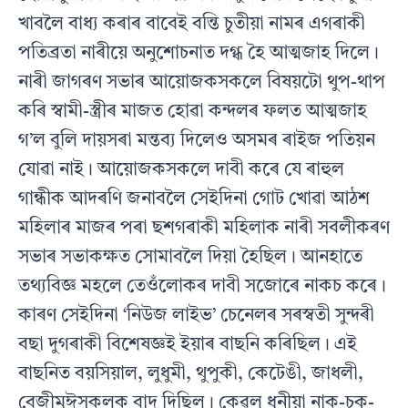
খাবলৈ বাধ্য কৰাৰ বাবেই বন্তি চুতীয়া নামৰ এগৰাকী
পতিব্ৰতা নাৰীয়ে অনুশোচনাত দগ্ধ হৈ আত্মজাহ দিলে।
নাৰী জাগৰণ সভাৰ আয়োজকসকলে বিষয়টো থুপ-থাপ
কৰি স্বামী-স্ত্রীৰ মাজত হোৱা কন্দলৰ ফলত আত্মজাহ
গ’ল বুলি দায়সৰা মন্তব্য দিলেও অসমৰ ৰাইজ পতিয়ন
যোৱা নাই। আয়োজকসকলে দাবী কৰে যে ৰাহুল
গান্ধীক আদৰণি জনাবলৈ সেইদিনা গোট খোৱা আঠশ
মহিলাৰ মাজৰ পৰা ছশগৰাকী মহিলাক নাৰী সবলীকৰণ
সভাৰ সভাকক্ষত সোমাবলৈ দিয়া হৈছিল। আনহাতে
তথ্যবিজ্ঞ মহলে তেওঁলোকৰ দাবী সজোৰে নাকচ কৰে।
কাৰণ সেইদিনা ‘নিউজ লাইভ’ চেনেলৰ সৰস্বতী সুন্দৰী
বছা দুগৰাকী বিশেষজ্ঞই ইয়াৰ বাছনি কৰিছিল। এই
বাছনিত বয়সিয়াল, লুধুমী, থুপুকী, কেটেঙী, জাধলী,
বেজীমুঈসকলক বাদ দিছিল। কেৱল ধুনীয়া নাক-চকু-