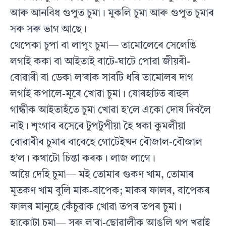
আৰু আনবিধ গুপুত চুমা। মুকলি চুমা আৰু গুপুত চুমাৰ
সৰু সৰু ভাগ আছে।
থেপেকা চুপা বা লাপুং চুমা— তামোলেৰে সেলেঙি
লগাই ককা বা আইতাই বাটে-ঘাটে পোৱা জীয়ৰী-
বোৱাৰী বা ডেকা ল’ৰাক সাবটি ধৰি তামোলৰ দাগ
লগাই কপালে-মূৰে খোৱা চুমা। যোৰহাটত ৰাহুল
গান্ধীক আইতাহঁতে চুমা খোৱা হ’লে একো দোষ দিবলৈ
নাই। শৃংগাৰ ৰসেৰে টুপটুপীয়া হৈ থকা কুমলীয়া
বোৱাৰীৰ চুমাৰ বাবেহে গোটেইখন ৰৌজাল-বৌজাল
হ’ল। কথাটো চিন্তা কৰক। লাজ লাগে।
আয়ৈ দেহি চুমা— মই তোমাৰ গুকণ খাম, তোমাৰ
মূতকণ খাম বুলি মাক-বাপেক; মাকৰ ফালৰ, বাপেকৰ
ফালৰ মানুহে কেঁচুৱাক খোৱা তপৰ তপৰ চুমা।
হাকোটা চুমা— সৰু ল’ৰা-ছোৱালীক আঙুলি থুপ খুৱাই