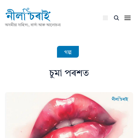
অসমীয়া সাহিত্য, বাৰ্তা আৰু আলোচনা
গল্প
চুমা পৰশত