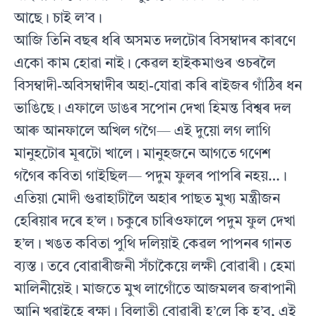
আছে। চাই ল’ব।
আজি তিনি বছৰ ধৰি অসমত দলটোৰ বিসম্বাদৰ কাৰণে
একো কাম হোৱা নাই। কেৱল হাইকমাণ্ডৰ ওচৰলৈ
বিসম্বাদী-অবিসম্বাদীৰ অহা-যোৱা কৰি ৰাইজৰ গাঁঠিৰ ধন
ভাঙিছে। এফালে ডাঙৰ সপোন দেখা হিমন্ত বিশ্বৰ দল
আৰু আনফালে অখিল গগৈ— এই দুয়ো লগ লাগি
মানুহটোৰ মূৰটো খালে। মানুহজনে আগতে গণেশ
গগৈৰ কবিতা গাইছিল— পদুম ফুলৰ পাপৰি নহয়…।
এতিয়া মোদী গুৱাহাটীলৈ অহাৰ পাছত মুখ্য মন্ত্ৰীজন
হেৰিয়াৰ দৰে হ’ল। চকুৰে চাৰিওফালে পদুম ফুল দেখা
হ’ল। খঙত কবিতা পুথি দলিয়াই কেৱল পাপনৰ গানত
ব্যস্ত। তবে বোৱাৰীজনী সঁচাকৈয়ে লক্ষী বোৱাৰী। হেমা
মালিনীয়েই। মাজতে মুখ লাগোঁতে আজমলৰ জৰাপানী
আনি খুৱাইহে ৰক্ষা। বিলাতী বোৱাৰী হ’লে কি হ’ব, এই