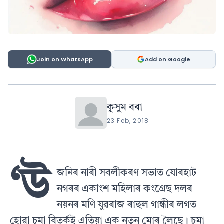
Join on WhatsApp
Add on Google
কুসুম বৰা
23 Feb, 2018
‘উ
জনিৰ নাৰী সবলীকৰণ সভাত যোৰহাট
নগৰৰ একাংশ মহিলাৰ কংগ্ৰেছ দলৰ
নয়নৰ মণি যুৱৰাজ ৰাহুল গান্ধীৰ লগত
হোৱা চুমা বিতর্কই এতিয়া এক নতুন মোৰ লৈছে। চুমা