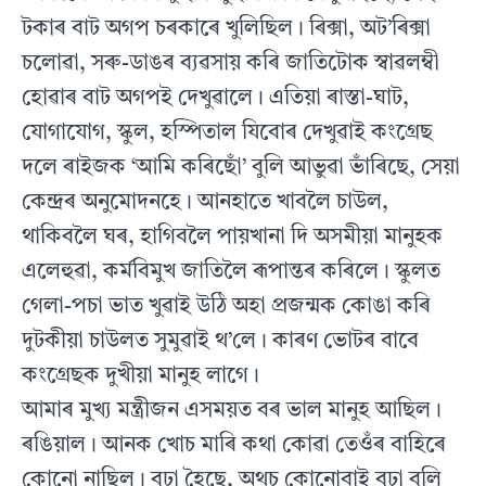
টকাৰ বাট অগপ চৰকাৰে খুলিছিল। ৰিক্সা, অট’ৰিক্সা
চলোৱা, সৰু-ডাঙৰ ব্যৱসায় কৰি জাতিটোক স্বাৱলম্বী
হোৱাৰ বাট অগপই দেখুৱালে। এতিয়া ৰাস্তা-ঘাট,
যোগাযোগ, স্কুল, হস্পিতাল যিবোৰ দেখুৱাই কংগ্ৰেছ
দলে ৰাইজক ‘আমি কৰিছোঁ’ বুলি আভুৱা ভাঁৰিছে, সেয়া
কেন্দ্ৰৰ অনুমোদনহে। আনহাতে খাবলৈ চাউল,
থাকিবলৈ ঘৰ, হাগিবলৈ পায়খানা দি অসমীয়া মানুহক
এলেহুৱা, কর্মবিমুখ জাতিলৈ ৰূপান্তৰ কৰিলে। স্কুলত
গেলা-পচা ভাত খুৱাই উঠি অহা প্ৰজন্মক কোঙা কৰি
দুটকীয়া চাউলত সুমুৱাই থ’লে। কাৰণ ভোটৰ বাবে
কংগ্ৰেছক দুখীয়া মানুহ লাগে।
আমাৰ মুখ্য মন্ত্ৰীজন এসময়ত বৰ ভাল মানুহ আছিল।
ৰঙিয়াল। আনক খোচ মাৰি কথা কোৱা তেওঁৰ বাহিৰে
কোনো নাছিল। বুঢ়া হৈছে, অথচ কোনোবাই বুঢ়া বুলি