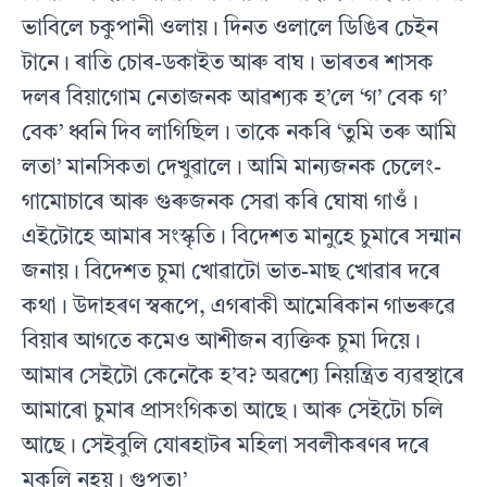
ভাবিলে চকুপানী ওলায়। দিনত ওলালে ডিঙিৰ চেইন
টানে। ৰাতি চোৰ-ডকাইত আৰু বাঘ। ভাৰতৰ শাসক
দলৰ বিয়াগোম নেতাজনক আৱশ্যক হ’লে ‘গ’ বেক গ’
বেক’ ধ্বনি দিব লাগিছিল। তাকে নকৰি ‘তুমি তৰু আমি
লতা’ মানসিকতা দেখুৱালে। আমি মান্যজনক চেলেং-
গামোচাৰে আৰু গুৰুজনক সেৱা কৰি ঘোষা গাওঁ।
এইটোহে আমাৰ সংস্কৃতি। বিদেশত মানুহে চুমাৰে সন্মান
জনায়। বিদেশত চুমা খোৱাটো ভাত-মাছ খোৱাৰ দৰে
কথা। উদাহৰণ স্বৰূপে, এগৰাকী আমেৰিকান গাভৰুৱে
বিয়াৰ আগতে কমেও আশীজন ব্যক্তিক চুমা দিয়ে।
আমাৰ সেইটো কেনেকৈ হ’ব? অৱশ্যে নিয়ন্ত্রিত ব্যৱস্থাৰে
আমাৰো চুমাৰ প্ৰাসংগিকতা আছে। আৰু সেইটো চলি
আছে। সেইবুলি যোৰহাটৰ মহিলা সবলীকৰণৰ দৰে
মুকলি নহয়। গুপুত৷’