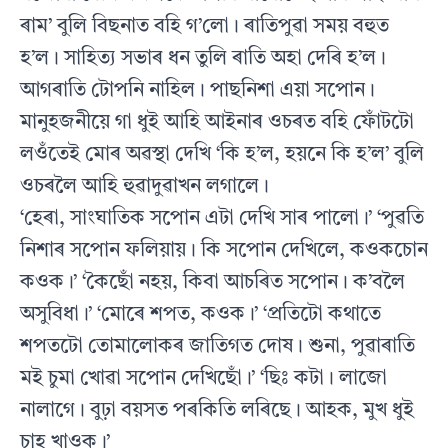
ৰাম’ বুলি বিছনাত বহি গ’লো। ৰাতিপুৱা সময় বহুত
হ’ল। সাহিত্য সভাৰ ধন তুলি ৰাতি অহা দেৰি হ’ল।
আগৰাতি টোপনি নাহিল। পাছনিশা এয়া সপোন।
মানুহজনীয়ে গা ধুই আহি আইনাৰ ওচৰত বহি ফোঁটটো
লওঁতেই মোৰ অৱস্থা দেখি ‘কি হ’ল, হয়নে কি হ’ল’ বুলি
ওচৰলৈ আহি হুৱাদুৱাখন লগালে।
‘হেৰা, সাংঘাতিক সপোন এটা দেখি সাৰ পালো।’ ‘পুৱতি
নিশাৰ সপোন ফলিয়ায়। কি সপোন দেখিলে, কওকচোন
কওক।’ ‘কৈছোঁ নহয়, কিবা আচৰিত সপোন। ক’বলৈ
অসুবিধা।’ ‘মোৰে শপত, কওক।’ ‘প্ৰতিটো কথাতে
শপতটো তোমালোকৰ জাতিগত দোষ। শুনা, পুৱাৰাতি
মই চুমা খোৱা সপোন দেখিছোঁ।’ ‘ছিঃ কটা। লাজো
নালাগে। বুঢ়া বয়সত পৰকিতি লৰিছে। আহক, মুখ ধুই
চাহ খাওক।’