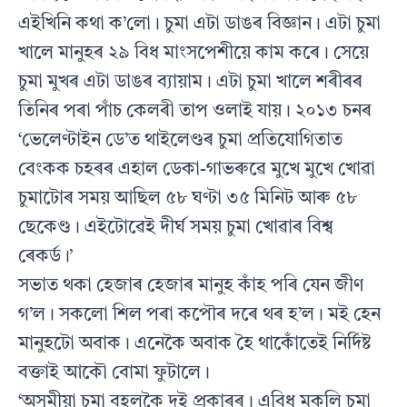
এইখিনি কথা ক’লো। চুমা এটা ডাঙৰ বিজ্ঞান। এটা চুমা
খালে মানুহৰ ২৯ বিধ মাংসপেশীয়ে কাম কৰে। সেয়ে
চুমা মুখৰ এটা ডাঙৰ ব্যায়াম। এটা চুমা খালে শৰীৰৰ
তিনিৰ পৰা পাঁচ কেলৰী তাপ ওলাই যায়। ২০১৩ চনৰ
‘ভেলেণ্টাইন ডে’ত থাইলেণ্ডৰ চুমা প্রতিযোগিতাত
বেংকক চহৰৰ এহাল ডেকা-গাভৰুৱে মুখে মুখে খোৱা
চুমাটোৰ সময় আছিল ৫৮ ঘণ্টা ৩৫ মিনিট আৰু ৫৮
ছেকেণ্ড। এইটোৱেই দীর্ঘ সময় চুমা খোৱাৰ বিশ্ব
ৰেকৰ্ড।’
সভাত থকা হেজাৰ হেজাৰ মানুহ কাঁহ পৰি যেন জীণ
গ’ল। সকলো শিল পৰা কপৌৰ দৰে থৰ হ’ল। মই হেন
মানুহটো অবাক। এনেকৈ অবাক হৈ থাকোঁতেই নির্দিষ্ট
বক্তাই আকৌ বোমা ফুটালে।
‘অসমীয়া চুমা বহলকৈ দুই প্ৰকাৰৰ। এবিধ মুকলি চুমা