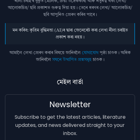
‘নীলা চৰাই’ৰ বুকুত মৌলিক, চিন্তা উদ্রেককাৰী আৰু নতুনত্ব থকা লেখা/
আলোকচিত্ৰ/ ছবি প্রকাশত গুৰুত্ব দিয়া হয়। তেনে ধৰণৰ লেখা/ আলোকচিত্ৰ/
ছবি আপুনিও প্রেৰণ কৰিব পাৰে।
মন কৰিব: কৃত্ৰিম বুদ্ধিমত্তা (AI)ৰ দ্বাৰা জেনেৰেট কৰা লেখা নীলা চৰাইত
প্ৰকাশ কৰা নহয়।
আমালৈ লেখা প্ৰেৰণ কৰাৰ বিষয়ে জানিবলৈ
যোগাযোগ
পৃষ্ঠা চাওক। অধিক
জানিবলৈ
সঘনে উত্থাপিত প্ৰশ্নসমূহ
চাওক।
মেইল বাৰ্তা
Newsletter
Subscribe to get the latest articles, literature
updates, and news delivered straight to your
inbox.