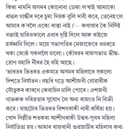
কিম্বা নামনি অসমৰ কোনোবা ডেকা ল’ৰাই আমাকো
ৰাহুল গান্ধীৰ দৰে চুমা দিয়ক বুলি দাবী কৰে, তেনেহ’লে
আমাৰ ক’বলৈ একো ৰাস্তা নাই।’— কথাষাৰ কৈ নির্দিষ্ট
বক্তাই চাৰিওফালে এবাৰ দৃষ্টি দিলে আৰু ৰাইজে
হর্ষধ্বনি দিলে। ময়ো সভাপতিৰ মেজাজেৰে ওচৰতে
থকা জ্যেষ্ঠ সকললৈ চালো। কৌৰৱৰ ৰাজসভাত ভীষ্ম-
দ্ৰোণ বহাদি নীৰৱ হৈ বহি আছে।
‘ভাৰতৰ ভিতৰত একমাত্ৰ অসমৰ মহিলাৰে সকলো
দিশতে নির্যাতন। বছৰি গড়ে আশীজনী বোৱাৰীক
যৌতুকৰ কাৰণে কেৰাচিন ঢালি পোৰে। এশজনী
গাভৰুক দৰিদ্ৰতাৰ সুযোগ লৈ অন্য ৰাজ্যত নি বিক্ৰী
কৰে। মাহটোৰ ভিতৰত বিশগৰাকী নাৰী ধর্ষিতা হয়।
খোদ দিল্লীত শতকৰা আশীগৰাকী উত্তৰ-পূবৰ মহিলা
নির্যাতিতা হয়। আমাৰ ৰাজধানী গুৱাহাটীৰ মহিলাৰ কথা