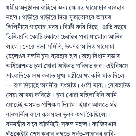
ধর্মীয় অনুষ্ঠানৰ বাহিৰে অন্য ক্ষেত্ৰত গামোচাৰ ব্যৱহাৰ
নহ’ব। গাড়ীয়ে গাড়ীয়ে দিয়া সূতাবোৰৰে অসমৰ
শিপিনীয়ে গামোচা নবয়। বিক্ৰী কৰি দিছে। প্রতি বছৰে
তিনি-চাৰি কোটি টকাৰে চেন্নাইৰ পৰা গামোচা আনিব
লাগে। সেয়ে সভা-সমিতি, উৎসৱ আদিত গামোচা-
চেলেঙৰ সলনি চুমা ব্যৱহাৰ হ’ব। অহা বিধান সভাৰ
অধিৱেশনত চুমা খোৱা আইনত পৰিণত হ’ব। এইবিষয়ে
সাংবাদিকে প্রশ্ন কৰাত মুখ্য মন্ত্ৰীয়ে খং কৰি মাত দিলে
— বাদ দিয়াহে অসমীয়া সংস্কৃতি। গুলী মাৰা। যোৰহাটত
সেয়া আখৰা কৰিছোঁ। চুমা খোৱা মহিলাখিনি আনি
গোটেই অসমত প্রশিক্ষণ দিয়াম। ইয়াৰ আগতে মই
বানপানীৰ বাবে কলগছৰ ভূৰৰ কথা কৈছিলো।
বনমন্ত্ৰীৰ বাবে আঁচনিটো সফল নহ’ল। কাজিৰঙাৰ
গঁড়কেইটা শেষ কৰাৰ লগতে পৰ্বত-পাহাৰৰ হাবি-