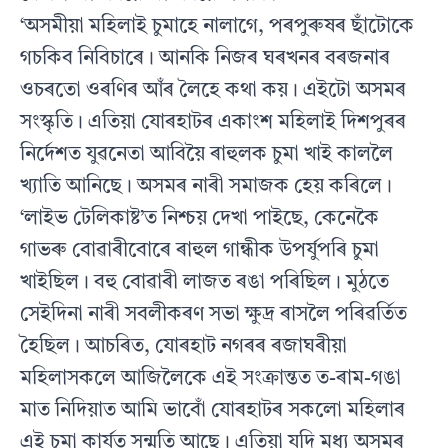
‘অসমীয়া মহিলাই চুমাহে নালাগে, পৰপুৰুষৰ ছাঁটোকে
গচকিব নিবিচাৰে। আনকি নিজৰ ঘৰখনৰ বৰজনাৰ
ওচৰতো ওৰণিৰ আঁৰ লৈহে কথা কয়। এইটো অসমৰ
সংস্কৃতি। এতিয়া যোৰহাটৰ একাংশ মহিলাই দিশপুৰৰ
নিৰ্দেশত যুৱনেতা আবিয়ৈ ৰাহুলক চুমা খাই কাললৈ
খ্যাতি আনিছে। অসমৰ নাৰী সমাজক হেয় কৰিলে।
‘লাইভ টেলিকাষ্ট’ত নিশ্চয় দেখা পাইছে, কেনেকৈ
গাভৰু বোৱাৰীবোৰে ৰাহুল গান্ধীক উপর্যুপৰি চুমা
খাইছিল। বহু বোৱাৰী লাজত ৰঙা পৰিছিল। মুঠতে
সেইদিনা নাৰী সবলীকৰণ সভা ক্ষুদ্ৰ ৰাসলৈ পৰিৱৰ্তিত
হৈছিল। আচৰিত, যোৰহাট নগৰৰ ৰজাঘৰীয়া
মহিলাসকলে আজিলৈকে এই সংক্ৰান্তত ত-ৰাম-গঙা
মাত নিদিয়াত আমি ভাবোঁ যোৰহাটৰ সকলো মহিলাৰ
এই চুমা কার্যত সন্মতি আছে। এতিয়া যদি মধ্য অসমৰ