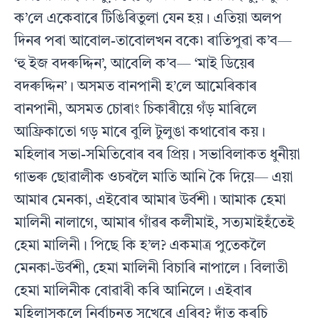
ক’লে একেবাৰে টিঙিৰিতুলা যেন হয়। এতিয়া অলপ
দিনৰ পৰা আবোল-তাবোলখন বকে৷ ৰাতিপুৱা ক’ব—
‘হু ইজ বদৰুদ্দিন’, আবেলি ক’ব— ‘মাই ডিয়েৰ
বদৰুদ্দিন’। অসমত বানপানী হ’লে আমেৰিকাৰ
বানপানী, অসমত চোৰাং চিকাৰীয়ে গঁড় মাৰিলে
আফ্রিকাতো গড় মাৰে বুলি টুলুঙা কথাবোৰ কয়।
মহিলাৰ সভা-সমিতিবোৰ বৰ প্রিয়। সভাবিলাকত ধুনীয়া
গাভৰু ছোৱালীক ওচৰলৈ মাতি আনি কৈ দিয়ে— এয়া
আমাৰ মেনকা, এইবোৰ আমাৰ উৰ্বশী। আমাক হেমা
মালিনী নালাগে, আমাৰ গাঁৱৰ কলীমাই, সত্যমাইহঁতেই
হেমা মালিনী। পিছে কি হ’ল? একমাত্র পুতেকলৈ
মেনকা-উৰ্বশী, হেমা মালিনী বিচাৰি নাপালে। বিলাতী
হেমা মালিনীক বোৱাৰী কৰি আনিলে। এইবাৰ
মহিলাসকলে নিৰ্বাচনত সুখেৰে এৰিব? দাঁত কৰচি