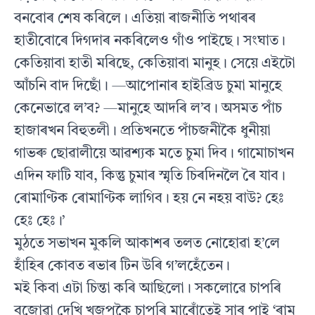
বনবোৰ শেষ কৰিলে। এতিয়া ৰাজনীতি পথাৰৰ
হাতীবোৰে দিগদাৰ নকৰিলেও গাঁও পাইছে। সংঘাত।
কেতিয়াবা হাতী মৰিছে, কেতিয়াবা মানুহ। সেয়ে এইটো
আঁচনি বাদ দিছোঁ। —আপোনাৰ হাইব্রিড চুমা মানুহে
কেনেভাৱে ল’ব? —মানুহে আদৰি ল’ব। অসমত পাঁচ
হাজাৰখন বিহুতলী। প্ৰতিখনতে পাঁচজনীকৈ ধুনীয়া
গাভৰু ছোৱালীয়ে আৱশ্যক মতে চুমা দিব। গামোচাখন
এদিন ফাটি যাব, কিন্তু চুমাৰ স্মৃতি চিৰদিনলৈ ৰৈ যাব।
ৰোমাণ্টিক ৰোমাণ্টিক লাগিব। হয় নে নহয় বাউ? হেঃ
হেঃ হেঃ।’
মুঠতে সভাখন মুকলি আকাশৰ তলত নোহোৱা হ’লে
হাঁহিৰ কোবত ৰভাৰ টিন উৰি গ’লহেঁতেন।
মই কিবা এটা চিন্তা কৰি আছিলো। সকলোৱে চাপৰি
বজোৱা দেখি খজপকৈ চাপৰি মাৰোঁতেই সাৰ পাই ‘ৰাম