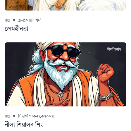
গল্প
ধ্ৰুৱজ্যোতি শৰ্মা
প্ৰেমহীনতা
গল্প
সিদ্ধাৰ্থ শংকৰ বেজবৰুৱা
নীলা শিয়ালৰ শিং