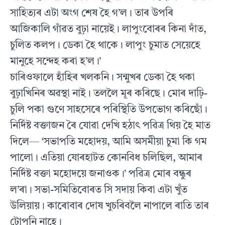
সাহিত্যৰ এটা অংগ শেষ হৈ গ’ল। তাৰ উপৰি
আজিকালি গাঁৱত বুঢ়া নায়েই। লাপুংবোৰৰ কিনা দাঁত,
চুলিত কলপ। ডেকা হৈ থাকে। লাপুং চুমাত সেয়েহে
মানুহে সন্দেহ কৰা হ’ল।’
চাৰিওফালে হাঁহিৰ খলকনি। সন্মুখৰ ডেকা হৈ থকা
বুঢ়াখিনিৰ অৱস্থা নাই। তললৈ মূৰ কৰিছে। মোৰ দাঢ়ি-
চুলি পকা গুণে সাহসেৰে পৰিস্থিতি উপভোগ কৰিছোঁ।
নির্দিষ্ট বক্তাজন ৰৈ যোৱা দেখি হঠাৎ পৱিত্ৰ থিয় হৈ মাত
দিলে— ‘সভাপতি মহোদয়, আমি অসমীয়া চুমা কি গম
পালো। এতিয়া যোৰহাটত কোনবিধ চলিছিল, আমাৰ
নিৰ্দিষ্ট বক্তা মহোদয়ে জনাওক।’ পৱিত্ৰ মোৰ বন্ধুৰ
ল’ৰা। সভা-সমিতিবোৰত সি সদায় কিবা এটা খুঁত
উলিয়ায়। কাৰোবাৰ দোষ খুচৰিবলৈ নাপালে ৰাতি তাৰ
টোপনি নাহে।