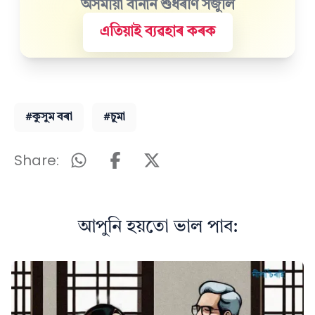
অসমীয়া বানান শুধৰণি সঁজুলি
এতিয়াই ব্যৱহাৰ কৰক
#কুসুম বৰা
#চুমা
Share:
আপুনি হয়তো ভাল পাব: