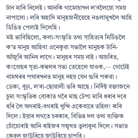
টান মাৰি নিলেই। আনকি গামোচাখন ল’বলৈয়ো সময়
নাপালো। লৰি অহাদি মানুহজনীয়েহে নঙলামুখলৈ আহি
ডিঙিত পেলাই দিলেহি।
মই ভাবিছিলো, কলা-সংস্কৃতি তথা সাহিত্যৰ মিটিঙলৈ
ক’ত মানুহ আহিব! এনেকুৱা সভালৈ মানুহক টানি-
আঁজুৰি আনিব লাগে। মানুহৰ সময় নাই। আচৰিত,
কংগ্ৰেছৰ সূতা-কম্বলৰ সভা তেহেলে যাওক,— গোটেই
নামঘৰৰ পথাৰখনত মানুহ নহয় যেন গুৰি পৰুৱা।
ডেকা, বুঢ়া, ল’ৰা-ছোৱালী ভৰি আছে। নির্দিষ্ট বক্তাজনে
চুমা সংস্কৃতিক বোকাত গৰৈ মাছ টেপা মাৰি ধৰাৰ দৰে
ধৰি লৈ অগৰাই-বগৰাই খুন্দি একেবাৰে তহিলং কৰি
দিলে। ইয়াৰ লগতে চৰকাৰ, বিভিন্ন দল তথা ব্যক্তিক
চোঁচোৰাই আনি ৰাইজৰ সন্মুখত তুলাধুনা দিলে। সভাত
কেৱল জাউৰিয়ে জাউৰিয়ে চাপৰি।