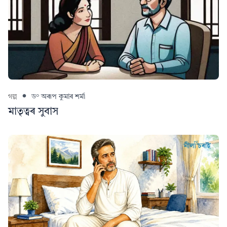
গল্প
ড° অৰূপ কুমাৰ শৰ্মা
মাতৃত্বৰ সুবাস