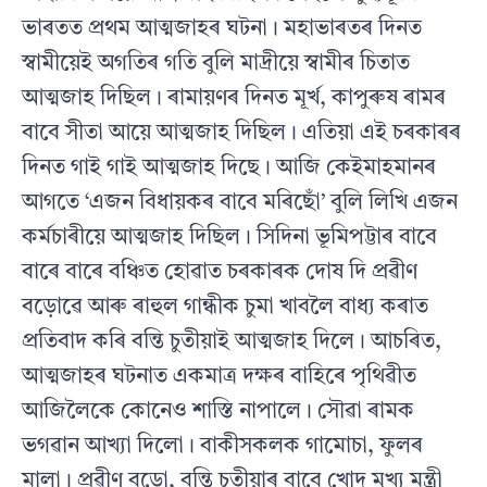
ভাৰতত প্ৰথম আত্মজাহৰ ঘটনা। মহাভাৰতৰ দিনত
স্বামীয়েই অগতিৰ গতি বুলি মাদ্ৰীয়ে স্বামীৰ চিতাত
আত্মজাহ দিছিল। ৰামায়ণৰ দিনত মূৰ্খ, কাপুৰুষ ৰামৰ
বাবে সীতা আয়ে আত্মজাহ দিছিল। এতিয়া এই চৰকাৰৰ
দিনত গাই গাই আত্মজাহ দিছে। আজি কেইমাহমানৰ
আগতে ‘এজন বিধায়কৰ বাবে মৰিছোঁ’ বুলি লিখি এজন
কৰ্মচাৰীয়ে আত্মজাহ দিছিল। সিদিনা ভূমিপট্টাৰ বাবে
বাৰে বাৰে বঞ্চিত হোৱাত চৰকাৰক দোষ দি প্ৰৱীণ
বড়োৱে আৰু ৰাহুল গান্ধীক চুমা খাবলৈ বাধ্য কৰাত
প্ৰতিবাদ কৰি বন্তি চুতীয়াই আত্মজাহ দিলে। আচৰিত,
আত্মজাহৰ ঘটনাত একমাত্র দক্ষৰ বাহিৰে পৃথিৱীত
আজিলৈকে কোনেও শাস্তি নাপালে। সৌৱা ৰামক
ভগৱান আখ্যা দিলো। বাকীসকলক গামোচা, ফুলৰ
মালা। প্ৰৱীণ বড়ো, বন্তি চুতীয়াৰ বাবে খোদ মুখ্য মন্ত্রী