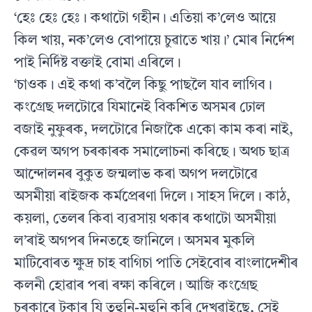
‘হেঃ হেঃ হেঃ। কথাটো গহীন। এতিয়া ক’লেও আয়ে
কিল খায়, নক’লেও বোপায়ে চুৱাতে খায়।’ মোৰ নিৰ্দেশ
পাই নির্দিষ্ট বক্তাই বোমা এৰিলে।
‘চাওক। এই কথা ক’বলৈ কিছু পাছলৈ যাব লাগিব।
কংগ্ৰেছ দলটোৱে যিমানেই বিকশিত অসমৰ ঢোল
বজাই নুফুৰক, দলটোৱে নিজাকৈ একো কাম কৰা নাই,
কেৱল অগপ চৰকাৰক সমালোচনা কৰিছে। অথচ ছাত্র
আন্দোলনৰ বুকুত জন্মলাভ কৰা অগপ দলটোৱে
অসমীয়া ৰাইজক কৰ্মপ্ৰেৰণা দিলে। সাহস দিলে। কাঠ,
কয়লা, তেলৰ কিবা ব্যৱসায় থকাৰ কথাটো অসমীয়া
ল’ৰাই অগপৰ দিনতহে জানিলে। অসমৰ মুকলি
মাটিবোৰত ক্ষুদ্ৰ চাহ বাগিচা পাতি সেইবোৰ বাংলাদেশীৰ
কলনী হোৱাৰ পৰা ৰক্ষা কৰিলে। আজি কংগ্ৰেছ
চৰকাৰে টকাৰ যি তুহুনি-মুহুনি কৰি দেখুৱাইছে, সেই