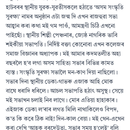
হাটবৰৰ স্থানীয় যুৱক-যুৱতীসকলে হঠাতে ‘অসম সংস্কৃতি
সুৰক্ষা’ নামৰ অনুষ্ঠান এটা জন্ম দি এখন ৰাজহুৱা সভা
আহ্বান কৰা কথা মই গম পাওঁ, আমন্ত্রণী চিঠি এখনো
পাইছোঁ। স্থানীয় শিল্পী পেঞ্চনাৰ, জ্যেষ্ঠ নাগৰিক ভাবি
শইকীয়া সভাপতি। নির্দিষ্ট বক্তা কোনোবা এখন কলেজৰ
সমাজ বিজ্ঞানৰ অধ্যাপক। মই আমাৰ কদমতলীত অহা
বছৰলৈ হ’ব লগা অসম সাহিত্য সভাৰ বিভিন্ন কামত
ব্যস্ত। সংস্কৃতি সুৰক্ষা সভালৈ মন-কাণ দিয়া নাছিলো।
সভাৰ দিনা স্থানীয় ডেকা-গাভৰু এজাক আহি মোক
বাঘে ধৰাদি ধৰিলে। আচল সভাপতি হঠাৎ অসুস্থ। সেয়ে
মই সভাখন চলাই নিব লাগে। মোৰ এতিয়া হাহাকাৰ।
এইজাক ডেকা ল’ৰাৰ লগত মিলি নাথাকিলেও বিপদ,
ক’ত কি কৰে ঠিক নাই! দিন-কাল বেয়া। মই থেন-এথেন
কৰা দেখি ‘আহক বৰদেউতা, সভাৰ সময় হ’লেই’ বুলি