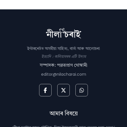
ইণ্টাৰনেটত অসমীয়া সাহিত্য, বাৰ্তা আৰু আলোচনা
ইত্যাদি : কলিয়াবৰৰ এটি উদ্যম
সম্পাদক: পল্লৱপ্ৰাণ গোস্বামী
editor@nilacharai.com
আমাৰ বিষয়ে