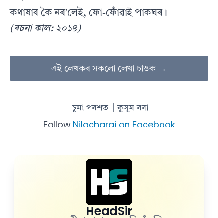
কথাষাৰ কৈ নৰ’লেই, ফো-ফোঁৱাই পাকঘৰ।
(ৰচনা কাল: ২০১৪)
এই লেখকৰ সকলো লেখা চাওক →
চুমা পৰশত
| কুসুম বৰা
Follow
Nilacharai on Facebook
HeadSir