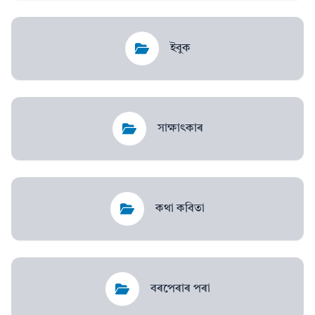
ইবুক
সাক্ষাৎকাৰ
কথা কবিতা
বৰপেৰাৰ পৰা