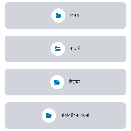
প্ৰবন্ধ
বাতৰি
চিনেমা
ধাৰাবাহিক ৰচনা