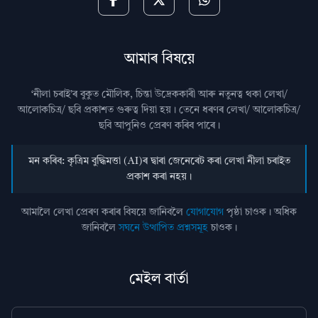
আমাৰ বিষয়ে
‘নীলা চৰাই’ৰ বুকুত মৌলিক, চিন্তা উদ্রেককাৰী আৰু নতুনত্ব থকা লেখা/
আলোকচিত্ৰ/ ছবি প্রকাশত গুৰুত্ব দিয়া হয়। তেনে ধৰণৰ লেখা/ আলোকচিত্ৰ/
ছবি আপুনিও প্রেৰণ কৰিব পাৰে।
মন কৰিব: কৃত্ৰিম বুদ্ধিমত্তা (AI)ৰ দ্বাৰা জেনেৰেট কৰা লেখা নীলা চৰাইত
প্ৰকাশ কৰা নহয়।
আমালৈ লেখা প্ৰেৰণ কৰাৰ বিষয়ে জানিবলৈ
যোগাযোগ
পৃষ্ঠা চাওক। অধিক
জানিবলৈ
সঘনে উত্থাপিত প্ৰশ্নসমূহ
চাওক।
মেইল বাৰ্তা