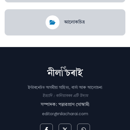
আলোকচিত্ৰ
ইণ্টাৰনেটত অসমীয়া সাহিত্য, বাৰ্তা আৰু আলোচনা
ইত্যাদি : কলিয়াবৰৰ এটি উদ্যম
সম্পাদক: পল্লৱপ্ৰাণ গোস্বামী
editor@nilacharai.com