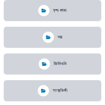
দৃশ্য শ্ৰাৱ্য
গল্প
জিলিঙনি
সাংস্কৃতিকী