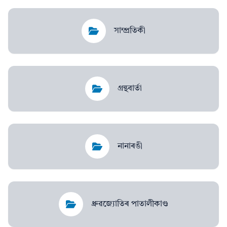
সাম্প্ৰতিকী
গ্ৰন্থবাৰ্তা
নানাৰঙী
ধ্ৰুৱজ্যোতিৰ পাতালীকাণ্ড