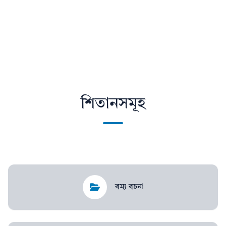
শিতানসমূহ
ৰম্য ৰচনা