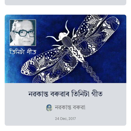
নৱকান্ত বৰুৱাৰ তিনিটা গীত
নৱকান্ত বৰুৱা
24 Dec, 2017