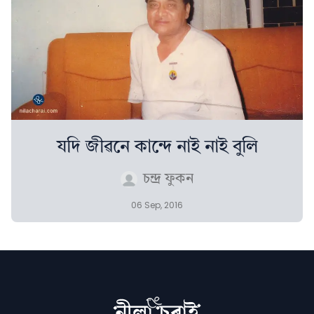
যদি জীৱনে কান্দে নাই নাই বুলি
চন্দ্ৰ ফুকন
06 Sep, 2016