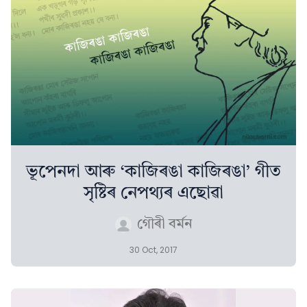
ভূপেনদা আৰু ‘কাজিৰঙা কাজিৰঙা’ গীত
সৃষ্টিৰ নেপথ্যৰ এছোৱা
গৌৰী বৰ্মন
30 Oct, 2017