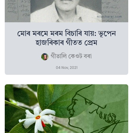
মোৰ মৰমে মৰম বিচাৰি যায়: ভূপেন
হাজৰিকাৰ গীতত প্ৰেম
গীতালি কেওট বৰা
04 Nov, 2021