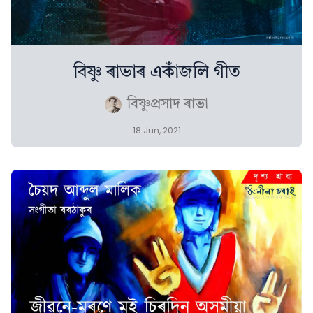
বিষ্ণু ৰাভাৰ একাঁজলি গীত
বিষ্ণুপ্ৰসাদ ৰাভা
18 Jun, 2021