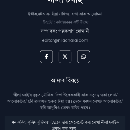
ইণ্টাৰনেটত অসমীয়া সাহিত্য, বাৰ্তা আৰু আলোচনা
ইত্যাদি : কলিয়াবৰৰ এটি উদ্যম
সম্পাদক: পল্লৱপ্ৰাণ গোস্বামী
editor@nilacharai.com
আমাৰ বিষয়ে
‘নীলা চৰাই’ৰ বুকুত মৌলিক, চিন্তা উদ্রেককাৰী আৰু নতুনত্ব থকা লেখা/
আলোকচিত্ৰ/ ছবি প্রকাশত গুৰুত্ব দিয়া হয়। তেনে ধৰণৰ লেখা/ আলোকচিত্ৰ/
ছবি আপুনিও প্রেৰণ কৰিব পাৰে।
মন কৰিব: কৃত্ৰিম বুদ্ধিমত্তা (AI)ৰ দ্বাৰা জেনেৰেট কৰা লেখা নীলা চৰাইত
প্ৰকাশ কৰা নহয়।