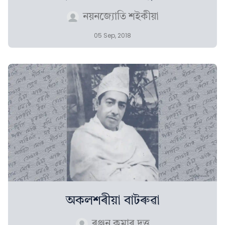
নয়নজ্যোতি শইকীয়া
05 Sep, 2018
অকলশৰীয়া বাটৰুৱা
ৰঞ্জন কুমাৰ দত্ত