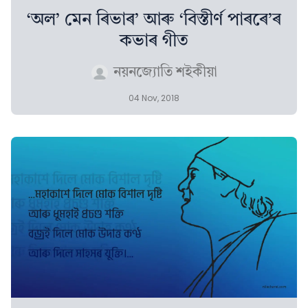
‘অল’ মেন ৰিভাৰ’ আৰু ‘বিস্তীৰ্ণ পাৰৰে’ৰ
কভাৰ গীত
নয়নজ্যোতি শইকীয়া
04 Nov, 2018