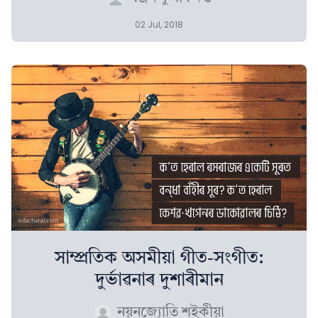
02 Jul, 2018
সাম্প্ৰতিক অসমীয়া গীত-সংগীত:
দুৰ্ভাৱনাৰ দুশাৰীমান
নয়নজ্যোতি শইকীয়া