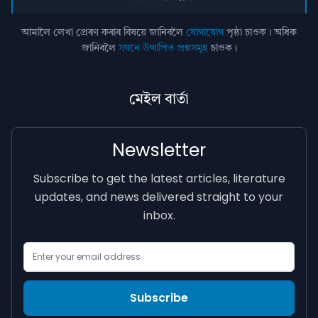
আমালৈ লেখা প্ৰেৰণ কৰাৰ বিষয়ে জানিবলৈ
যোগাযোগ
পৃষ্ঠা চাওক। অধিক
জানিবলৈ
সঘনে উত্থাপিত প্ৰশ্নসমূহ
চাওক।
মেইল বাৰ্তা
Newsletter
Subscribe to get the latest articles, literature
updates, and news delivered straight to your
inbox.
Email Address
Subscribe