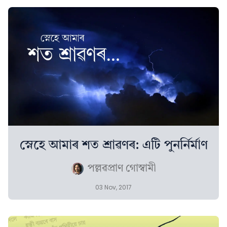
স্নেহে আমাৰ শত শ্রাৱণৰ: এটি পুনর্নির্মাণ
পল্লৱপ্ৰাণ গোস্বামী
03 Nov, 2017