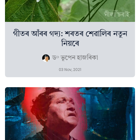
গীতৰ আঁৰৰ গদ্য: শৰতৰ শেৱালিৰ নতুন
নিয়ৰে
ড° ভূপেন হাজৰিকা
03 Nov, 2021