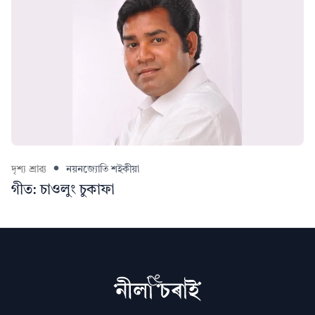
দৃশ্য শ্ৰাৱ্য
নয়নজ্যোতি শইকীয়া
গীত: চাওলুং চুকাফা