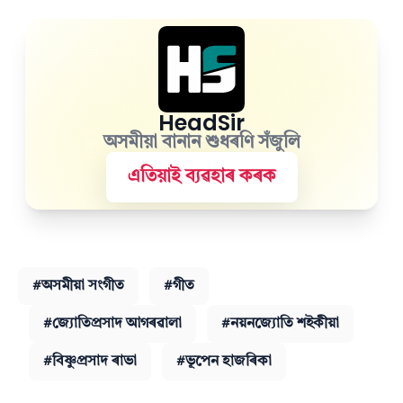
HeadSir
অসমীয়া বানান শুধৰণি সঁজুলি
এতিয়াই ব্যৱহাৰ কৰক
#অসমীয়া সংগীত
#গীত
#জ্যোতিপ্ৰসাদ আগৰৱালা
#নয়নজ্যোতি শইকীয়া
#বিষ্ণুপ্ৰসাদ ৰাভা
#ভূপেন হাজৰিকা