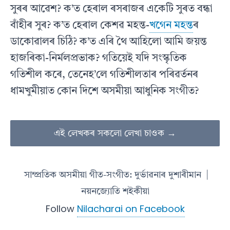
সুৰৰ আৱেশ? ক’ত হেৰাল ৰসৰাজৰ একেটি সুৰত বন্ধা
বাঁহীৰ সুৰ? ক’ত হেৰাল কেশৱ মহন্ত-
খগেন মহন্ত
ৰ
ডাকোৱালৰ চিঠি? ক’ত এৰি থৈ আহিলো আমি জয়ন্ত
হাজৰিকা-নিৰ্মলপ্ৰভাক? গতিয়েই যদি সংস্কৃতিক
গতিশীল কৰে, তেনেহ’লে গতিশীলতাৰ পৰিৱৰ্তনৰ
ধামখুমীয়াত কোন দিশে অসমীয়া আধুনিক সংগীত?
এই লেখকৰ সকলো লেখা চাওক →
সাম্প্ৰতিক অসমীয়া গীত-সংগীত: দুৰ্ভাৱনাৰ দুশাৰীমান
|
নয়নজ্যোতি শইকীয়া
Follow
Nilacharai on Facebook