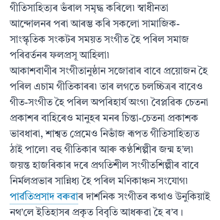
গীতিসাহিত্যৰ ভঁৰাল সমৃদ্ধ কৰিলে৷ স্বাধীনতা
আন্দোলনৰ পৰা আৰম্ভ কৰি সকলো সামাজিক-
সাংস্কৃতিক সংকটৰ সময়ত সংগীত হৈ পৰিল সমাজ
পৰিৱৰ্তনৰ ফলপ্ৰসূ আহিলা৷
আকাশবাণীৰ সংগীতানুষ্ঠান সজোৱাৰ বাবে প্ৰয়োজন হৈ
পৰিল এচাম গীতিকাৰৰ৷ তাৰ লগতে চলচ্চিত্ৰৰ বাবেও
গীত-সংগীত হৈ পৰিল অপৰিহাৰ্য অংগ৷ বৈপ্লৱিক চেতনা
প্ৰকাশৰ বাহিৰেও মানুহৰ মনৰ চিন্তা-চেতনা প্ৰকাশক
ভাবধাৰা, শাশ্বত প্ৰেমেও নিভাঁজ ৰূপত গীতিসাহিত্যত
ঠাই পালে৷ বহু গীতিকাৰ আৰু কণ্ঠশিল্পীৰ জন্ম হ’ল৷
জয়ন্ত হাজৰিকাৰ দৰে প্ৰগতিশীল সংগীতশিল্পীৰ বাবে
নিৰ্মলপ্ৰভাৰ সান্নিধ্য হৈ পৰিল মণিকাঞ্চন সংযোগ৷
পাৰ্ৱতিপ্ৰসাদ বৰুৱা
ৰ দাৰ্শনিক সংগীতৰ কথাও উনুকিয়াই
নথ’লে ইতিহাসৰ প্ৰকৃত বিবৃতি আধৰুৱা হৈ ৰ’ব।