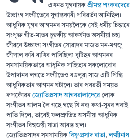
এখনত যুগনায়ক
শ্ৰীমন্ত শংকৰদেৱে
উচ্চাংগ সংগীতেৰে যুগান্তকাৰী পৰিৱৰ্তন আনিছিল৷
আধুনিক যুগৰ আগমনৰ সময়লৈকে সেই ধৰ্মীয় চিন্তাৰে
সংপৃক্ত গীত-মাতৰ চুম্বকীয় আকৰ্ষণত অসমীয়া চহা
জীৱনে উচ্চাংগ সংগীতৰ সোৱাদৰ মাজত মন-মগজু
জীপাল কৰি ৰাখিব পাৰিছিল৷ বৃটিছৰ আগমনৰ
সমসাময়িকভাৱে আধুনিক সাহিত্যৰ সকলোবোৰ
উপাদানৰ লগতে সংগীতেও বঙলুৱা সাজ এটি পিন্ধি
আধুনিকতাৰ আগমন ঘটালে৷ তাৰ পৰৱৰ্তী সময়ত
ৰূপকোঁৱৰ
জ্যোতিপ্ৰসাদ আগৰৱালাদেৱে
লোক
সংগীতৰ আলম লৈ গছে গছে যি নব্য কথা-সুৰৰ শৰাই
পাতি দিলে, তাৰেই ফলশ্ৰুতিত অসমীয়া আধুনিক
সংগীতৰ বিশ্বজয়ী যাত্ৰা আৰম্ভ হ’ল৷
জ্যোতিপ্ৰসাদৰ সমসাময়িক
বিষ্ণুপ্ৰসাদ ৰাভা
,
লক্ষ্মীনাথ