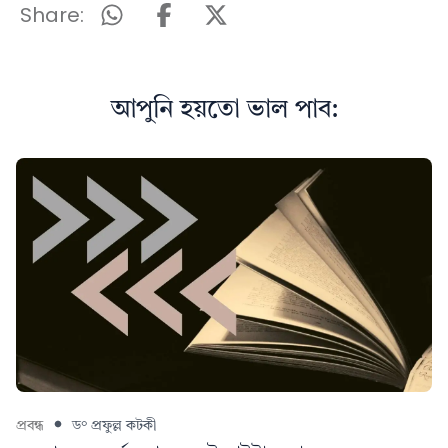
Share:
আপুনি হয়তো ভাল পাব:
প্ৰবন্ধ
ড° প্রফুল্ল কটকী