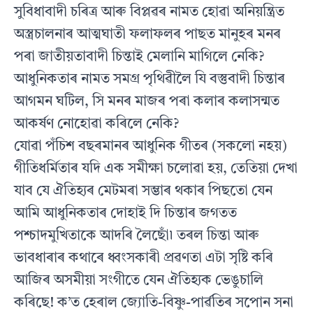
সুবিধাবাদী চৰিত্ৰ আৰু বিপ্লৱৰ নামত হোৱা অনিয়ন্ত্ৰিত
অস্ত্ৰচালনাৰ আত্মঘাতী ফলাফলৰ পাছত মানুহৰ মনৰ
পৰা জাতীয়তাবাদী চিন্তাই মেলানি মাগিলে নেকি?
আধুনিকতাৰ নামত সমগ্ৰ পৃথিৱীলৈ যি বস্তুবাদী চিন্তাৰ
আগমন ঘটিল, সি মনৰ মাজৰ পৰা কলাৰ কলাসন্মত
আকৰ্ষণ নোহোৱা কৰিলে নেকি?
যোৱা পঁচিশ বছৰমানৰ আধুনিক গীতৰ (সকলো নহয়)
গীতিধৰ্মিতাৰ যদি এক সমীক্ষা চলোৱা হয়, তেতিয়া দেখা
যাব যে ঐতিহ্যৰ মেটমৰা সম্ভাৰ থকাৰ পিছতো যেন
আমি আধুনিকতাৰ দোহাই দি চিন্তাৰ জগতত
পশ্চাদমুখিতাকে আদৰি লৈছোঁ৷ তৰল চিন্তা আৰু
ভাবধাৰাৰ কথাৰে ধ্বংসকাৰী প্ৰৱণতা এটা সৃষ্টি কৰি
আজিৰ অসমীয়া সংগীতে যেন ঐতিহ্যক ভেঙুচালি
কৰিছে! ক’ত হেৰাল জ্যোতি-বিষ্ণু-পাৰ্ৱতিৰ সপোন সনা