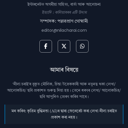
ইণ্টাৰনেটত অসমীয়া সাহিত্য, বাৰ্তা আৰু আলোচনা
ইত্যাদি : কলিয়াবৰৰ এটি উদ্যম
সম্পাদক: পল্লৱপ্ৰাণ গোস্বামী
editor@nilacharai.com
আমাৰ বিষয়ে
‘নীলা চৰাই’ৰ বুকুত মৌলিক, চিন্তা উদ্রেককাৰী আৰু নতুনত্ব থকা লেখা/
আলোকচিত্ৰ/ ছবি প্রকাশত গুৰুত্ব দিয়া হয়। তেনে ধৰণৰ লেখা/ আলোকচিত্ৰ/
ছবি আপুনিও প্রেৰণ কৰিব পাৰে।
মন কৰিব: কৃত্ৰিম বুদ্ধিমত্তা (AI)ৰ দ্বাৰা জেনেৰেট কৰা লেখা নীলা চৰাইত
প্ৰকাশ কৰা নহয়।