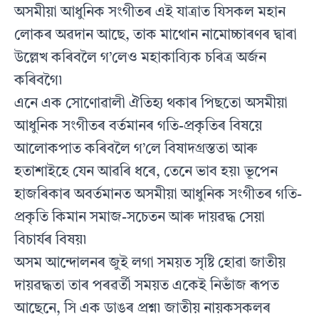
অসমীয়া আধুনিক সংগীতৰ এই যাত্ৰাত যিসকল মহান
লোকৰ অৱদান আছে, তাক মাথোন নামোচ্চাৰণৰ দ্বাৰা
উল্লেখ কৰিবলৈ গ’লেও মহাকাব্যিক চৰিত্ৰ অৰ্জন
কৰিবগৈ৷
এনে এক সোণোৱালী ঐতিহ্য থকাৰ পিছতো অসমীয়া
আধুনিক সংগীতৰ বৰ্তমানৰ গতি-প্ৰকৃতিৰ বিষয়ে
আলোকপাত কৰিবলৈ গ’লে বিষাদগ্ৰস্ততা আৰু
হতাশাইহে যেন আৱৰি ধৰে, তেনে ভাব হয়৷ ভূপেন
হাজৰিকাৰ অবৰ্তমানত অসমীয়া আধুনিক সংগীতৰ গতি-
প্ৰকৃতি কিমান সমাজ-সচেতন আৰু দায়ৱদ্ধ সেয়া
বিচাৰ্যৰ বিষয়৷
অসম আন্দোলনৰ জুই লগা সময়ত সৃষ্টি হোৱা জাতীয়
দায়ৱদ্ধতা তাৰ পৰৱৰ্তী সময়ত একেই নিভাঁজ ৰূপত
আছেনে, সি এক ডাঙৰ প্ৰশ্ন৷ জাতীয় নায়কসকলৰ