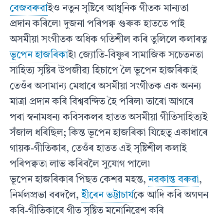
বেজবৰুৱা
ইও নতুন সৃষ্টিৰে আধুনিক গীতক মান্যতা
প্ৰদান কৰিলে৷ দুজনা পৰিপক্ব গুৰুক হাততে পাই
অসমীয়া সংগীতক অধিক গতিশীল কৰি তুলিলে কলাৰত্ন
ভূপেন হাজৰিকা
ই৷ জ্যোতি-বিষ্ণুৰ সামাজিক সচেতনতা
সাহিত্য সৃষ্টিৰ উপজীৱ্য হিচাপে লৈ ভূপেন হাজৰিকাই
তেওঁৰ অসামান্য মেধাৰে অসমীয়া সংগীতক এক অনন্য
মাত্ৰা প্ৰদান কৰি বিশ্ববন্দিত হৈ পৰিল৷ তাৰো আগৰে
পৰা স্বনামধন্য কবিসকলৰ হাতত অসমীয়া গীতিসাহিত্যই
সঁজাল ধৰিছিল; কিন্ত ভূপেন হাজৰিকা যিহেতু একাধাৰে
গায়ক-গীতিকাৰ, তেওঁৰ হাতত এই সৃষ্টিশীল কলাই
পৰিপক্বতা লাভ কৰিবলৈ সুযোগ পালে৷
ভূপেন হাজৰিকাৰ পিছত কেশৱ মহন্ত,
নৱকান্ত বৰুৱা
,
নিৰ্মলপ্ৰভা বৰদলৈ,
হীৰেন ভট্টাচাৰ্য
কে আদি কৰি অগণন
কবি-গীতিকাৰে গীত সৃষ্টিত মনোনিৱেশ কৰি