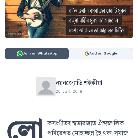
Join on WhatsApp
Add on Google
নয়নজ্যোতি শইকীয়া
26 Jun, 2018
লো
কসংগীতৰ স্বভাৱজাত ঐন্দ্ৰজালিক
পৰিৱেশত মোহাচ্ছন্ন হৈ থকা সমাজ