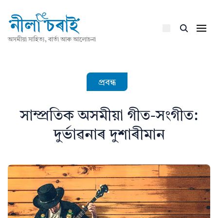
অসমীয়া সাহিত্য, বাৰ্তা আৰু আলোচনা
প্ৰবন্ধ
সাম্প্ৰতিক অসমীয়া গীত-সংগীত:
দুৰ্ভাৱনাৰ দুশাৰীমান