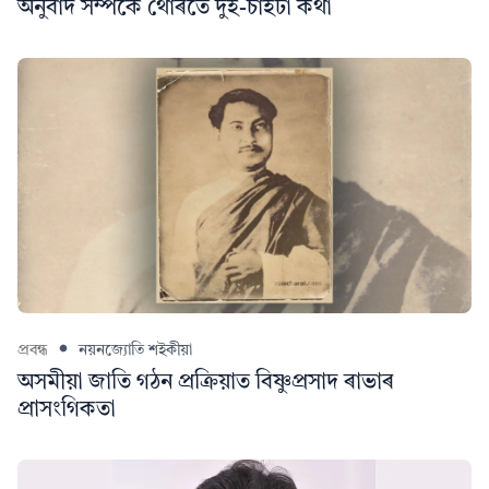
অনুবাদ সম্পর্কে থোৰতে দুই-চাইটা কথা
প্ৰবন্ধ
নয়নজ্যোতি শইকীয়া
অসমীয়া জাতি গঠন প্ৰক্ৰিয়াত বিষ্ণুপ্ৰসাদ ৰাভাৰ
প্ৰাসংগিকতা