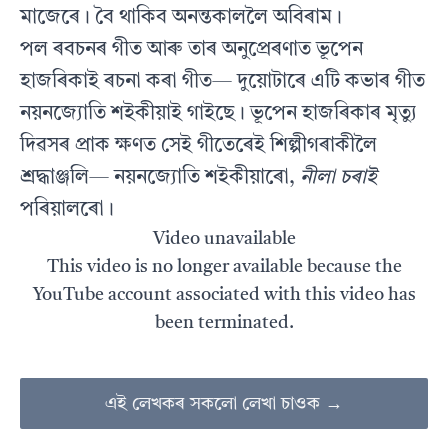
মাজেৰে। বৈ থাকিব অনন্তকাললৈ অবিৰাম।
পল ৰবচনৰ গীত আৰু তাৰ অনুপ্ৰেৰণাত ভূপেন
হাজৰিকাই ৰচনা কৰা গীত— দুয়োটাৰে এটি কভাৰ গীত
নয়নজ্যোতি শইকীয়াই গাইছে। ভূপেন হাজৰিকাৰ মৃত্যু
দিৱসৰ প্ৰাক ক্ষণত সেই গীতেৰেই শিল্পীগৰাকীলৈ
শ্ৰদ্ধাঞ্জলি— নয়নজ্যোতি শইকীয়াৰো,
নীলা চৰাই
পৰিয়ালৰো।
Video unavailable
This video is no longer available because the
YouTube account associated with this video has
been terminated.
এই লেখকৰ সকলো লেখা চাওক →