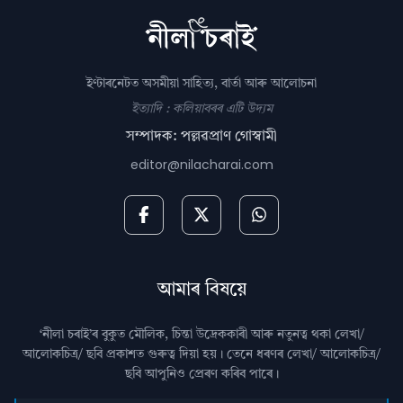
ইণ্টাৰনেটত অসমীয়া সাহিত্য, বাৰ্তা আৰু আলোচনা
ইত্যাদি : কলিয়াবৰৰ এটি উদ্যম
সম্পাদক: পল্লৱপ্ৰাণ গোস্বামী
editor@nilacharai.com
আমাৰ বিষয়ে
‘নীলা চৰাই’ৰ বুকুত মৌলিক, চিন্তা উদ্রেককাৰী আৰু নতুনত্ব থকা লেখা/
আলোকচিত্ৰ/ ছবি প্রকাশত গুৰুত্ব দিয়া হয়। তেনে ধৰণৰ লেখা/ আলোকচিত্ৰ/
ছবি আপুনিও প্রেৰণ কৰিব পাৰে।