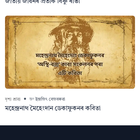
জাতীয় জীৱনৰ প্ৰতীক বিষ্ণু ৰাভা
দৃশ্য শ্ৰাৱ্য
ড° ইন্দ্ৰজিৎ বেজবৰুৱা
মহেন্দ্ৰনাথ মৈহেংদান ডেকাফুকনৰ কবিতা