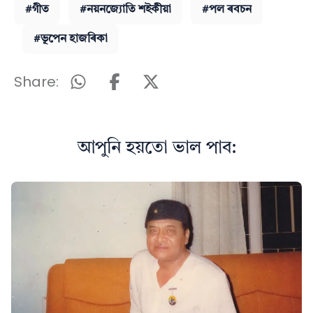
#গীত
#নয়নজ্যোতি শইকীয়া
#পল ৰবচন
#ভূপেন হাজৰিকা
Share:
আপুনি হয়তো ভাল পাব: