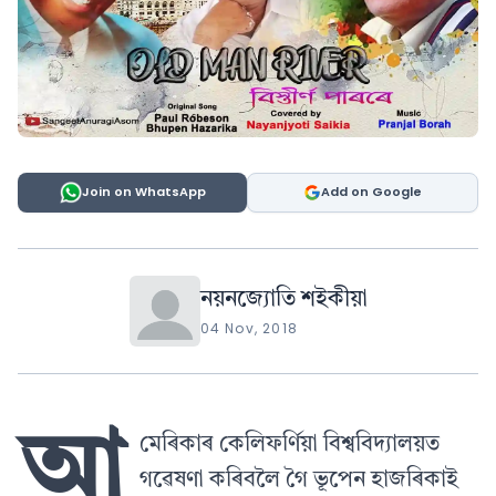
Join on WhatsApp
Add on Google
নয়নজ্যোতি শইকীয়া
04 Nov, 2018
আ
মেৰিকাৰ কেলিফৰ্ণিয়া বিশ্ববিদ্যালয়ত
গৱেষণা কৰিবলৈ গৈ ভূপেন হাজৰিকাই