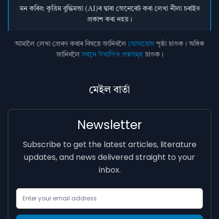
মন কৰিব: কৃত্ৰিম বুদ্ধিমত্তা (AI)ৰ দ্বাৰা জেনেৰেট কৰা লেখা নীলা চৰাইত
প্ৰকাশ কৰা নহয়।
আমালৈ লেখা প্ৰেৰণ কৰাৰ বিষয়ে জানিবলৈ
যোগাযোগ
পৃষ্ঠা চাওক। অধিক
জানিবলৈ
সঘনে উত্থাপিত প্ৰশ্নসমূহ
চাওক।
মেইল বাৰ্তা
Newsletter
Subscribe to get the latest articles, literature
updates, and news delivered straight to your
inbox.
Email Address