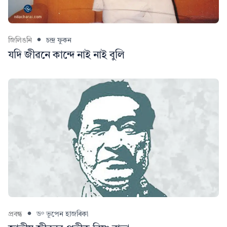
জিলিঙনি
চন্দ্ৰ ফুকন
যদি জীৱনে কান্দে নাই নাই বুলি
প্ৰবন্ধ
ড° ভূপেন হাজৰিকা