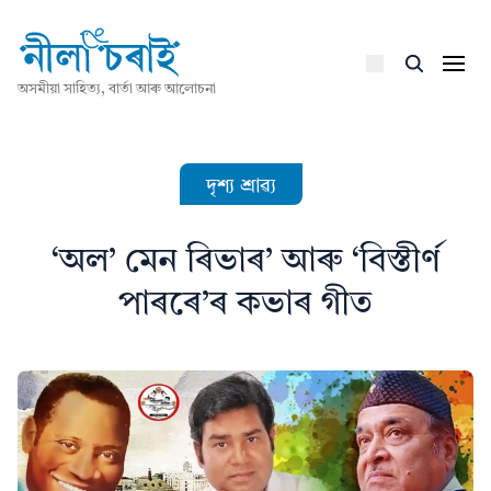
অসমীয়া সাহিত্য, বাৰ্তা আৰু আলোচনা
দৃশ্য শ্ৰাৱ্য
‘অল’ মেন ৰিভাৰ’ আৰু ‘বিস্তীৰ্ণ
পাৰৰে’ৰ কভাৰ গীত