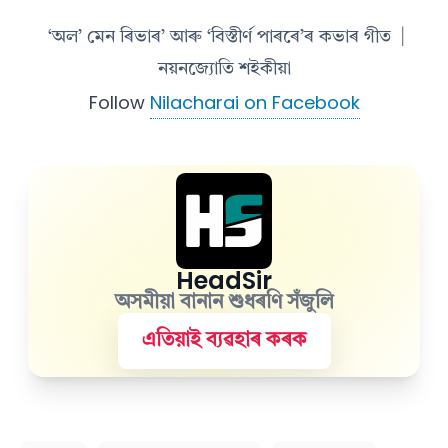
‘অল’ মেন ৰিভাৰ’ আৰু ‘বিস্তীৰ্ণ পাৰৰে’ৰ কভাৰ গীত
|
নয়নজ্যোতি শইকীয়া
Follow
Nilacharai on Facebook
HeadSir
অসমীয়া বানান শুধৰণি সঁজুলি
এতিয়াই ব্যৱহাৰ কৰক