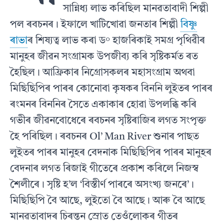
সান্নিধ্য লাভ কৰিছিল মানৱতাবাদী শিল্পী
পল ৰবচনৰ। ইফালে খাটিখোৱা জনতাৰ শিল্পী
বিষ্ণু
ৰাভা
ৰ শিষ্যত্ব লাভ কৰা ড° হাজৰিকাই সমগ্ৰ পৃথিৱীৰ
মানুহৰ জীৱন সংগ্ৰামক উপজীব্য কৰি সৃষ্টিকৰ্মত ৰত
হৈছিল। আফ্ৰিকাৰ নিগ্ৰোসকলৰ মহাসংগ্ৰাম অথবা
মিছিছিপিৰ পাৰৰ কোনোবা কৃষকৰ বিননি লুইতৰ পাৰৰ
ৰংমনৰ বিননিৰ সৈতে একাকাৰ হোৱা উপলব্ধি কৰি
গভীৰ জীৱনবোধেৰে ৰবচনৰ সৃষ্টিৰাজিৰ লগত সংপৃক্ত
হৈ পৰিছিল। ৰবচনৰ Ol’ Man River শুনাৰ পাছত
লুইতৰ পাৰৰ মানুহৰ বেদনাক মিছিছিপিৰ পাৰৰ মানুহৰ
বেদনাৰ লগত ৰিজাই গীতেৰে প্ৰকাশ কৰিলে নিজস্ব
শৈলীৰে। সৃষ্টি হ’ল ‘বিস্তীৰ্ণ পাৰৰে অসংখ্য জনৰে’।
মিছিছিপি বৈ আছে, লুইতো বৈ আছে। আৰু বৈ আছে
মানৱতাবাদৰ চিৰন্তন স্ৰোত তেওঁলোকৰ গীতৰ