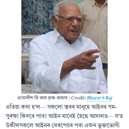
ন্যায়াধীশ ভি আৰ কৃষ্ণ আয়াৰ | Credit:
Bharat S Raj
এতিয়া কথা হ’ল— সকলো স্তৰৰ মানুহে আইনৰ সম-
সুৰক্ষা কিদৰে পাব? আইন মানেই হৈছে আদালত— য’ত
উকীলসকলে আইনৰ মেৰপেচৰ পৰা এজন ভুক্তভোগী