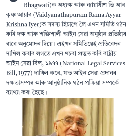
Bhagwati)ক অধ্যক্ষ আৰু ন্যায়াধীশ ভি আৰ
কৃষ্ণ আয়াৰ (Vaidyanathapuram Rama Ayyar
Krishna Iyer)ক সদস্য হিচাপে লৈ এখন সমিতি গঠন
কৰি দক্ষ আৰু শক্তিশালী আইন সেৱা অনুষ্ঠান প্ৰতিষ্ঠাৰ
বাবে অনুমোদন দিয়ে। এইখন সমিতিয়েই প্ৰতিবেদন
দাখিল কৰাৰ লগতে এখন খচৰা প্ৰস্তুত কৰি ৰাষ্ট্ৰীয়
আইন সেৱা বিল, ১৯৭৭ (National Legal Services
Bill, 1977) দাখিল কৰে, য’ত আইন সেৱা প্ৰদানৰ
দক্ষতাসম্পন্ন আৰু আনুষ্ঠানিক গঠন প্ৰক্ৰিয়া সম্পৰ্কে
ব্যাখ্যা কৰা হৈছে।