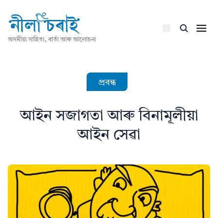
অসমীয়া সাহিত্য, বাৰ্তা আৰু আলোচনা
প্ৰবন্ধ
আইন সজাগতা আৰু বিনামূলীয়া
আইন সেৱা