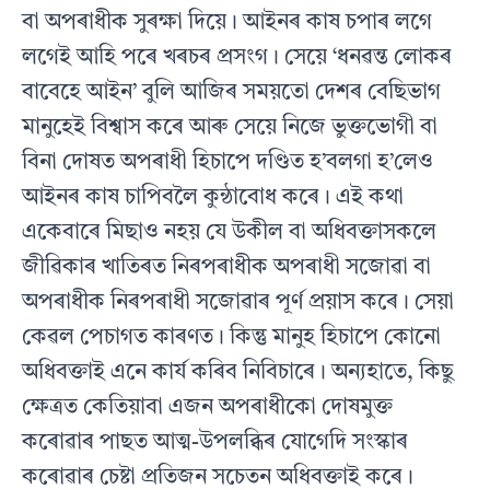
বা অপৰাধীক সুৰক্ষা দিয়ে। আইনৰ কাষ চপাৰ লগে
লগেই আহি পৰে খৰচৰ প্ৰসংগ। সেয়ে ‘ধনৱন্ত লোকৰ
বাবেহে আইন’ বুলি আজিৰ সময়তো দেশৰ বেছিভাগ
মানুহেই বিশ্বাস কৰে আৰু সেয়ে নিজে ভুক্তভোগী বা
বিনা দোষত অপৰাধী হিচাপে দণ্ডিত হ’বলগা হ’লেও
আইনৰ কাষ চাপিবলৈ কুন্ঠাবোধ কৰে। এই কথা
একেবাৰে মিছাও নহয় যে উকীল বা অধিবক্তাসকলে
জীৱিকাৰ খাতিৰত নিৰপৰাধীক অপৰাধী সজোৱা বা
অপৰাধীক নিৰপৰাধী সজোৱাৰ পূৰ্ণ প্ৰয়াস কৰে। সেয়া
কেৱল পেচাগত কাৰণত। কিন্তু মানুহ হিচাপে কোনো
অধিবক্তাই এনে কাৰ্য কৰিব নিবিচাৰে। অন্যহাতে, কিছু
ক্ষেত্ৰত কেতিয়াবা এজন অপৰাধীকো দোষমুক্ত
কৰোৱাৰ পাছত আত্ম-উপলব্ধিৰ যোগেদি সংস্কাৰ
কৰোৱাৰ চেষ্টা প্ৰতিজন সচেতন অধিবক্তাই কৰে।