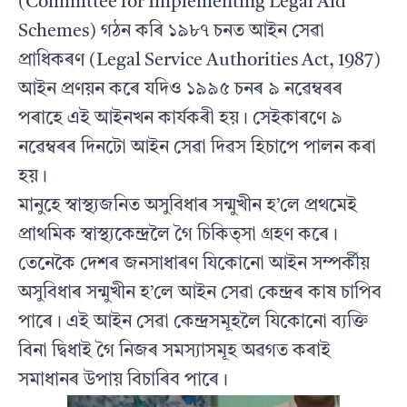
(Committee for Implementing Legal Aid
Schemes) গঠন কৰি ১৯৮৭ চনত আইন সেৱা
প্ৰাধিকৰণ (Legal Service Authorities Act, 1987)
আইন প্ৰণয়ন কৰে যদিও ১৯৯৫ চনৰ ৯ নৱেম্বৰৰ
পৰাহে এই আইনখন কাৰ্যকৰী হয়। সেইকাৰণে ৯
নৱেম্বৰৰ দিনটো আইন সেৱা দিৱস হিচাপে পালন কৰা
হয়।
মানুহে স্বাস্থ্যজনিত অসুবিধাৰ সন্মুখীন হ’লে প্ৰথমেই
প্ৰাথমিক স্বাস্থ্যকেন্দ্ৰলৈ গৈ চিকিত্সা গ্ৰহণ কৰে।
তেনেকৈ দেশৰ জনসাধাৰণ যিকোনো আইন সম্পৰ্কীয়
অসুবিধাৰ সন্মুখীন হ’লে আইন সেৱা কেন্দ্ৰৰ কাষ চাপিব
পাৰে। এই আইন সেৱা কেন্দ্ৰসমূহলৈ যিকোনো ব্যক্তি
বিনা দ্বিধাই গৈ নিজৰ সমস্যাসমূহ অৱগত কৰাই
সমাধানৰ উপায় বিচাৰিব পাৰে।