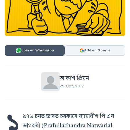
Join on WhatsApp
Add on Google
আকাশ প্ৰিয়ম
25 Oct, 2017
১
৯৭৬ চনত ভাৰত চৰকাৰে ন্যায়াধীশ পি এন
ভাগৱতী (Prafullachandra Natwarlal