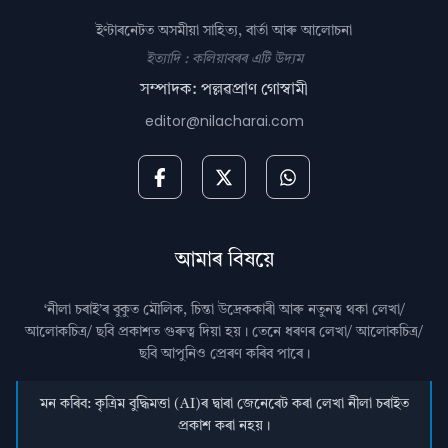
ইণ্টাৰনেটত অসমীয়া সাহিত্য, বাৰ্তা আৰু আলোচনা
ইত্যাদি : কলিয়াবৰৰ এটি উদ্যম
সম্পাদক: পল্লৱপ্ৰাণ গোস্বামী
editor@nilacharai.com
আমাৰ বিষয়ে
‘নীলা চৰাই’ৰ বুকুত মৌলিক, চিন্তা উদ্রেককাৰী আৰু নতুনত্ব থকা লেখা/
আলোকচিত্ৰ/ ছবি প্রকাশত গুৰুত্ব দিয়া হয়। তেনে ধৰণৰ লেখা/ আলোকচিত্ৰ/
ছবি আপুনিও প্রেৰণ কৰিব পাৰে।
মন কৰিব: কৃত্ৰিম বুদ্ধিমত্তা (AI)ৰ দ্বাৰা জেনেৰেট কৰা লেখা নীলা চৰাইত
প্ৰকাশ কৰা নহয়।