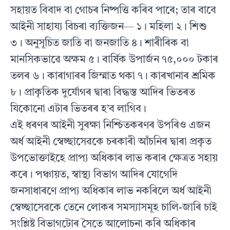
সহায়ত বিবাদ বা গোচৰ নিষ্পত্তি কৰিব পাৰে; তাৰ বাবে
আইনী সাহায্য বিচৰা ব্যক্তিজন— ১। মহিলা ২। শিশু
৩। অনুসূচিত জাতি বা জনজাতি ৪। শাৰীৰিক বা
মানসিকভাৱে অক্ষম ৫। বাৰ্ষিক উপাৰ্জন ৭৫,০০০ টকাৰ
তলৰ ৬। কাৰাগাৰৰ জিম্মাত থকা ৭। কাৰখানাৰ শ্ৰমিক
৮। প্ৰাকৃতিক দুৰ্যোগৰ দ্বাৰা বিদ্ধস্ত আদিৰ ভিতৰত
যিকোনো এটাৰ ভিতৰৰ হ’ব লাগিব।
এই ধৰণৰ আইনী সুৰক্ষা নিশ্চিতকৰণৰ উপৰিও এজন
অৰ্ধ আইনী স্বেচ্ছাসেৱকে চৰকাৰী আঁচনিৰ দ্বাৰা প্ৰকৃত
উপভোক্তাইহে প্ৰাপ্য অধিকাৰ লাভ কৰাৰ ক্ষেত্ৰত সহায়
কৰে। পঞ্চায়ত, স্বাস্থ্য বিভাগ আদিৰ যোগেদি
জনসাধাৰণে প্ৰাপ্য অধিকাৰ লাভ নকৰিলে অৰ্ধ আইনী
স্বেচ্ছাসেৱকে তেনে লোকৰ সমস্যাসমূহ চালি-জাৰি চাই
সংশ্লিষ্ট বিভাগটোৰ সৈতে আলোচনা কৰি অধিকাৰ