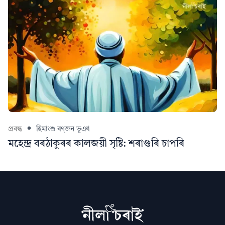
প্ৰবন্ধ
হিমাংশু ৰণ্‌জন ভূঞা
মহেন্দ্ৰ বৰঠাকুৰৰ কালজয়ী সৃষ্টি: শৰাগুৰি চাপৰি