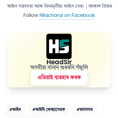
আইন সজাগতা আৰু বিনামূলীয়া আইন সেৱা
| আকাশ প্ৰিয়ম
Follow
Nilacharai on Facebook
HeadSir
অসমীয়া বানান শুধৰণি সঁজুলি
এতিয়াই ব্যৱহাৰ কৰক
#আইন
#আইনী স্বেচ্ছাসেৱক
#আদালত