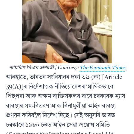
ন্যায়াধীশ পি এন ভাগৱতী | Courtesy:
The Economic Times
আনহাতে, ভাৰতৰ সংবিধানৰ দফা ৩৯ (ক) [Article
39(A)]ৰ নিৰ্দেশাত্মক নীতিয়ে দেশৰ আৰ্থিকভাৱে
পিছপৰা আৰু অক্ষম ব্যক্তিসকলৰ বাবে চৰকাৰক ন্যায়
ব্যৱস্থাৰ সম-বিতৰণ আৰু বিনামূলীয়া আইন ব্যৱস্থা
প্ৰণয়ন কৰিবলৈ নিৰ্দেশ দিছে। সেই অনুসৰি ভাৰত
চৰকাৰে ১৯৮০ চনত আইন সেৱা প্ৰয়োগ সমিতি