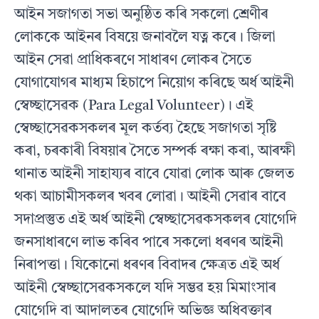
আইন সজাগতা সভা অনুষ্ঠিত কৰি সকলো শ্ৰেণীৰ
লোককে আইনৰ বিষয়ে জনাবলৈ যত্ন কৰে। জিলা
আইন সেৱা প্ৰাধিকৰণে সাধাৰণ লোকৰ সৈতে
যোগাযোগৰ মাধ্যম হিচাপে নিয়োগ কৰিছে অৰ্ধ আইনী
স্বেচ্ছাসেৱক (Para Legal Volunteer)। এই
স্বেচ্ছাসেৱকসকলৰ মূল কৰ্তব্য হৈছে সজাগতা সৃষ্টি
কৰা, চৰকাৰী বিষয়াৰ সৈতে সম্পৰ্ক ৰক্ষা কৰা, আৰক্ষী
থানাত আইনী সাহায্যৰ বাবে যোৱা লোক আৰু জেলত
থকা আচামীসকলৰ খবৰ লোৱা। আইনী সেৱাৰ বাবে
সদাপ্ৰস্তুত এই অৰ্ধ আইনী স্বেচ্ছাসেৱকসকলৰ যোগেদি
জনসাধাৰণে লাভ কৰিব পাৰে সকলো ধৰণৰ আইনী
নিৰাপত্তা। যিকোনো ধৰণৰ বিবাদৰ ক্ষেত্ৰত এই অৰ্ধ
আইনী স্বেচ্ছাসেৱকসকলে যদি সম্ভৱ হয় মিমাংসাৰ
যোগেদি বা আদালতৰ যোগেদি অভিজ্ঞ অধিবক্তাৰ