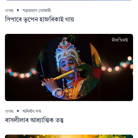
প্ৰবন্ধ
পল্লৱপ্ৰাণ গোস্বামী
সিপাৰে ভূপেন হাজৰিকাই গায়
প্ৰবন্ধ
অনিৰ্বাণ দত্ত
ৰাসলীলাৰ আধ্যাত্মিক তত্ত্ব