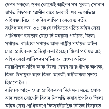
দেশৰ সকলো স্তৰৰ লোকেই আইনৰ সম-সুৰক্ষা পোৱাৰ
স্বাৰ্থত পিছপৰা শ্ৰেণীৰ বাবে চৰকাৰী খৰচত অভিজ্ঞ
অধিবক্তা নিয়োগ কৰিব লাগিব। সেয়ে ভাৰতীয়
সংবিধানৰ দফা ৩৯ (ক)ৰ জৰিয়তে গঠিত আইন সেৱা
প্ৰাধিকৰণ ব্যৱস্থাৰ যোগেদি মহকুমা পৰ্যায়ত, জিলা
পৰ্যায়ত, ৰাজ্যিক পৰ্যায়ত আৰু ৰাষ্ট্ৰীয় পৰ্যায়ত আইন
সেৱা প্ৰাধিকৰণ প্ৰতিস্থা কৰা হৈছে। জিলা পৰ্যায়ত এই
আইন সেৱা প্ৰাধিকৰণ গঠিত হয় এজন অভিজ্ঞ
ন্যায়াধীশক সচিব আৰু জিলা ছেছন ন্যায়াধীশক অধ্যক্ষ,
জিলা উপায়ুক্ত আৰু জিলা আৰক্ষী অধীক্ষকক সদস্য
হিচাপে লৈ।
ৰাজ্যিক আইন সেৱা প্ৰাধিকৰণৰ নিৰ্দেশনা মতে, লোক
আদালতৰ যোগেদি বিবাদ নিস্পত্তি কৰাৰ উপৰিও জিলা
আইন সেৱা প্ৰাধিকৰণে নিজাববীয়াকৈ বিভিন্ন বিষয়ৰত