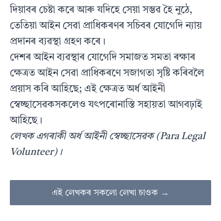
দিয়াবৰ চেষ্টা কৰে আৰু যদিহে সেয়া সম্ভৱ হৈ নুঠে,
তেতিয়া আইন সেৱা প্ৰাধিকৰণৰ সচিবৰ যোগেদি ন্যায়
প্ৰদানৰ ব্যৱস্থা গ্ৰহণ কৰে।
দেশৰ আইন ব্যৱস্থাৰ যোগেদি সমাজত সমতা ৰক্ষাৰ
ক্ষেত্ৰত আইন সেৱা প্ৰাধিকৰণে সজাগতা সৃষ্টি কৰিবলৈ
প্ৰয়াস কৰি আহিছে; এই ক্ষেত্ৰত অৰ্ধ আইনী
স্বেচ্ছাসেৱকসকলেও যৎপৰোনাস্তি সহায়তা আগবঢ়াই
আহিছে।
লেখক এগৰাকী অৰ্ধ আইনী স্বেচ্ছাসেৱক (Para Legal
Volunteer)।
এই লেখকৰ সকলো লেখা চাওক →