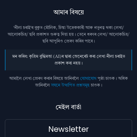
আমাৰ বিষয়ে
‘নীলা চৰাই’ৰ বুকুত মৌলিক, চিন্তা উদ্রেককাৰী আৰু নতুনত্ব থকা লেখা/
আলোকচিত্ৰ/ ছবি প্রকাশত গুৰুত্ব দিয়া হয়। তেনে ধৰণৰ লেখা/ আলোকচিত্ৰ/
ছবি আপুনিও প্রেৰণ কৰিব পাৰে।
মন কৰিব: কৃত্ৰিম বুদ্ধিমত্তা (AI)ৰ দ্বাৰা জেনেৰেট কৰা লেখা নীলা চৰাইত
প্ৰকাশ কৰা নহয়।
আমালৈ লেখা প্ৰেৰণ কৰাৰ বিষয়ে জানিবলৈ
যোগাযোগ
পৃষ্ঠা চাওক। অধিক
জানিবলৈ
সঘনে উত্থাপিত প্ৰশ্নসমূহ
চাওক।
মেইল বাৰ্তা
Newsletter