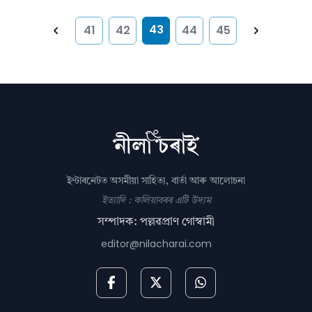
43
41
42
44
45
Previous
Next
ইণ্টাৰনেটত অসমীয়া সাহিত্য, বাৰ্তা আৰু আলোচনা
ইত্যাদি : কলিয়াবৰৰ এটি উদ্যম
সম্পাদক: পল্লৱপ্ৰাণ গোস্বামী
editor@nilacharai.com