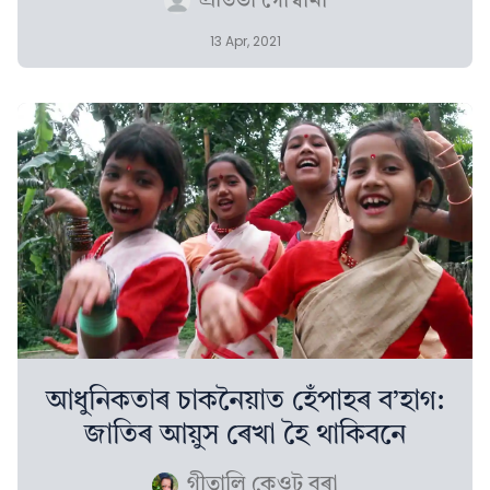
প্ৰতিভা গোস্বামী
13 Apr, 2021
আধুনিকতাৰ চাকনৈয়াত হেঁপাহৰ ব’হাগ:
জাতিৰ আয়ুস ৰেখা হৈ থাকিবনে
গীতালি কেওট বৰা