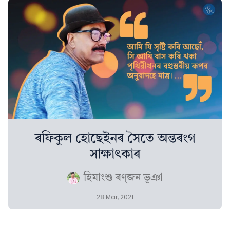
ৰফিকুল হোছেইনৰ সৈতে অন্তৰংগ
সাক্ষাৎকাৰ
হিমাংশু ৰণ্‌জন ভূঞা
28 Mar, 2021