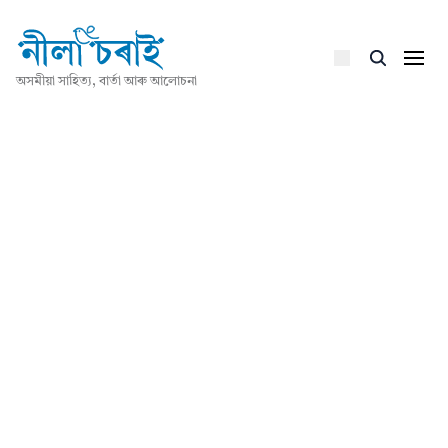
অসমীয়া সাহিত্য, বাৰ্তা আৰু আলোচনা