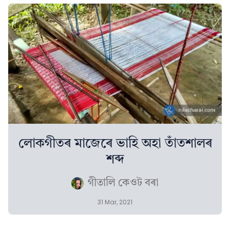
লোকগীতৰ মাজেৰে ভাহি অহা তাঁতশালৰ
শব্দ
গীতালি কেওট বৰা
31 Mar, 2021