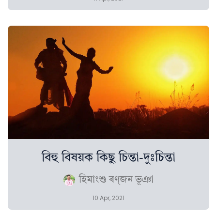
বিহু বিষয়ক কিছু চিন্তা-দুঃচিন্তা
হিমাংশু ৰণ্‌জন ভূঞা
10 Apr, 2021