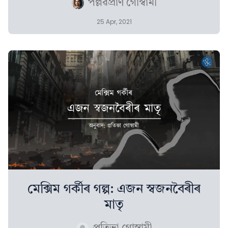
পল্লৱপ্ৰাণ গোস্বামী
25 Apr, 2021
মেক্সিম গৰ্কীৰ গল্প: এজন স্বজনবৈৰীৰ
মাতৃ