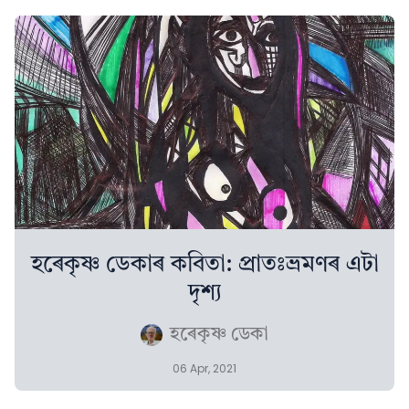
হৰেকৃষ্ণ ডেকাৰ কবিতা: প্ৰাতঃভ্ৰমণৰ এটা
দৃশ্য
হৰেকৃষ্ণ ডেকা
06 Apr, 2021