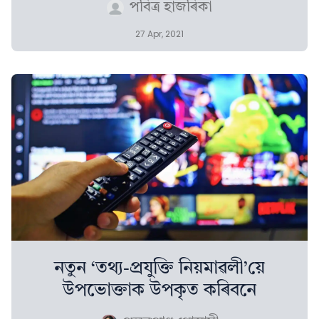
পবিত্ৰ হাজৰিকা
27 Apr, 2021
নতুন ‘তথ্য-প্ৰযুক্তি নিয়মাৱলী’য়ে
উপভোক্তাক উপকৃত কৰিবনে