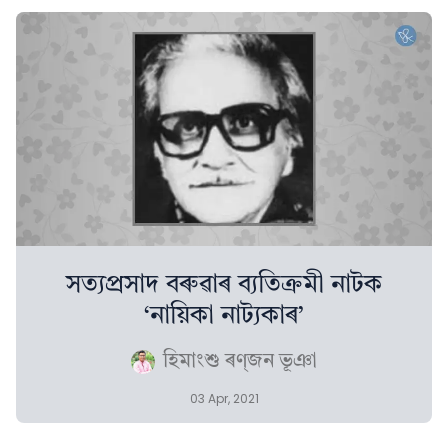
সত্যপ্ৰসাদ বৰুৱাৰ ব্যতিক্ৰমী নাটক
‘নায়িকা নাট্যকাৰ’
হিমাংশু ৰণ্‌জন ভূঞা
03 Apr, 2021