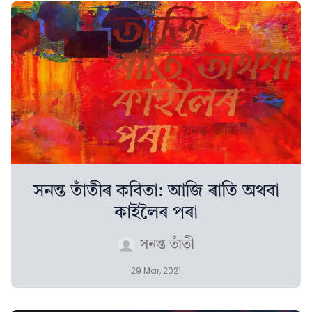
সনন্ত তাঁতীৰ কবিতা: আজি ৰাতি অথবা
কাইলৈৰ পৰা
সনন্ত তাঁতী
29 Mar, 2021