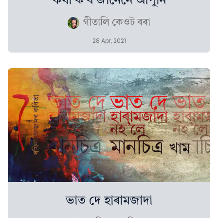
কথা ক’ব জানেনে আপুনি
গীতালি কেওট বৰা
28 Apr, 2021
ভাত দে হাৰামজাদা