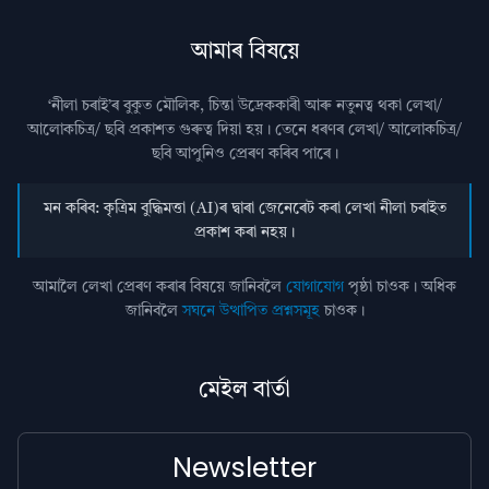
আমাৰ বিষয়ে
‘নীলা চৰাই’ৰ বুকুত মৌলিক, চিন্তা উদ্রেককাৰী আৰু নতুনত্ব থকা লেখা/
আলোকচিত্ৰ/ ছবি প্রকাশত গুৰুত্ব দিয়া হয়। তেনে ধৰণৰ লেখা/ আলোকচিত্ৰ/
ছবি আপুনিও প্রেৰণ কৰিব পাৰে।
মন কৰিব: কৃত্ৰিম বুদ্ধিমত্তা (AI)ৰ দ্বাৰা জেনেৰেট কৰা লেখা নীলা চৰাইত
প্ৰকাশ কৰা নহয়।
আমালৈ লেখা প্ৰেৰণ কৰাৰ বিষয়ে জানিবলৈ
যোগাযোগ
পৃষ্ঠা চাওক। অধিক
জানিবলৈ
সঘনে উত্থাপিত প্ৰশ্নসমূহ
চাওক।
মেইল বাৰ্তা
Newsletter