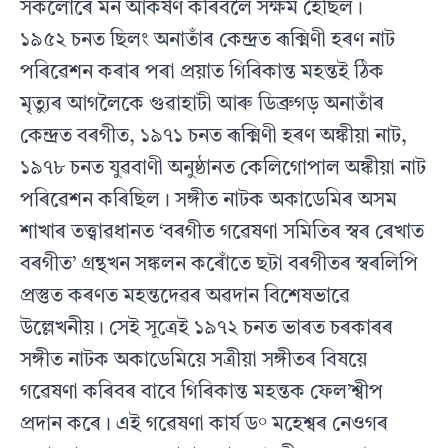
সকলোৰে মন আকৰ্ষণ কৰিবলৈ সক্ষম হৈছিল।
১৯৫২ চনত ছিলং অনাতাঁৰ কেন্দ্ৰত ৰূক্মিণী হৰণ নাট
পৰিৱেশন কৰাৰ পৰা প্ৰয়াত গিৰিকান্ত মহন্তই ঠিক
মৃত‍্যুৰ আগলৈকে গুৱাহাটী আৰু ডিব্ৰুগড় অনাতাঁৰ
কেন্দ্ৰত বৰগীত, ১৯৭১ চনত ৰূক্মিণী হৰণ অঙ্কীয়া নাট,
১৯৭৮ চনত যুৱবাণী অনুষ্ঠানত কেলিগোপাল অঙ্কীয়া নাট
পৰিৱেশন কৰিছিল। সঙ্গীত নাটক অকাডেমিৰ অসম
শাখাৰ তত্ত্বাৱধানত ‘বৰগীত গৱেষণা সমিতিৰ স্বৰ ৰেখাত
বৰগীত’ গ্ৰন্থখন সঙ্কলন কৰোঁতে ছটা বৰগীতৰ স্বৰলিপি
প্ৰস্তুত কৰণত মহন্তদেৱৰ অৱদান বিশেষভাৱে
উল্লেখনীয়। সেই সূত্ৰেই ১৯৭২ চনত ভাৰত চৰকাৰৰ
সঙ্গীত নাটক অকাডেমিয়ে সত্ৰীয়া সঙ্গীতৰ বিষয়ে
গৱেষণা কৰিবৰ বাবে গিৰিকান্ত মহন্তক ফেল’শ্বীপ
প্ৰদান কৰে। এই গৱেষণা কাৰ্য‍ ড° মহেশ্বৰ নেওগৰ