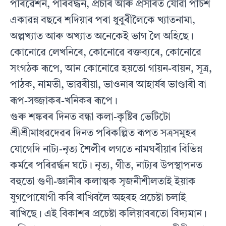
পৰিৱেশন, পৰিবৰ্দ্ধন, প্ৰচাৰ আৰু প্ৰসাৰত যোৱা পাঁচশ
একাৱন্ন বছৰে শদিয়াৰ পৰা ধুবুৰীলৈকে খ্যাতনামা,
অল্পখ্যাত আৰু অখ্যাত অনেকেই ভাগ লৈ অহিছে।
কোনোৱে লেখনিৰে, কোনোৱে বক্তব‍্যৰে, কোনোৱে
সংগঠক ৰূপে, আন কোনোৱে হয়তো গায়ন-বায়ন, সূত্ৰ,
পাঠক, নামতী, ভাৱৰীয়া, ভাওনাৰ আহাৰ্য‍ৰ ভাণ্ডাৰী বা
ৰূপ-সজ্জাকৰ-খনিকৰ ৰূপে।
গুৰু শঙ্কৰৰ দিনত বন্ধা কলা-কৃষ্টিৰ ভেটিটো
শ্ৰীশ্ৰীমাধৱদেৱৰ দিনত পৰিকল্পিত ৰূপত সত্ৰসমূহৰ
যোগেদি নাট‍্য-নৃত‍্য শৈলীৰ লগতে নামঘৰীয়াৰ বিভিন্ন
কৰ্মৰে পৰিৱৰ্দ্ধন ঘটে। নৃত‍্য, গীত, নাট‍্যৰ উপস্থাপনত
বহুতো গুণী-জ্ঞানীৰ কলাত্মক সৃজনীশীলতাই ইয়াক
যুগপোযোগী কৰি ৰাখিবলৈ অহৰহ প্ৰচেষ্টা চলাই
ৰাখিছে। এই বিকাশৰ প্ৰচেষ্টা কলিয়াবৰতো বিদ‍্যমান।