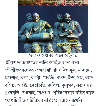
‘তা দেখহ শুনহ’ গ্ৰন্থৰ বেটুপাত
‘শ্ৰীকৃষ্ণৰ জন্মযাত্ৰা’ নাটৰ আৰ্হিত ৰচনা কৰা
‘শ্ৰীশ্ৰীশঙ্কৰদেৱৰ জন্মযাত্ৰা’ নাটখনিত সূত্ৰ, নাৰায়ণ,
মহেশ্বৰ, ব্ৰহ্মা, লক্ষ্মী, পাৰ্ৱতী, নাৰদ, ইন্দ্ৰ, যম, ব‍্যাস,
বশিষ্ঠ, অগষ্ট্য, দেৱাহুতি, কপিল, কুসুম্বৰ, সত‍্যসন্ধ‍্যা,
খেৰসূতি, সণ্ঢৰাই, বিপ্ৰগণ, পৰিচাৰিকাৰ চৰিত্ৰ আৰু
ষোল্লটি গীত সন্নিৱিষ্ট কৰা হৈছে। এই নাটখনি