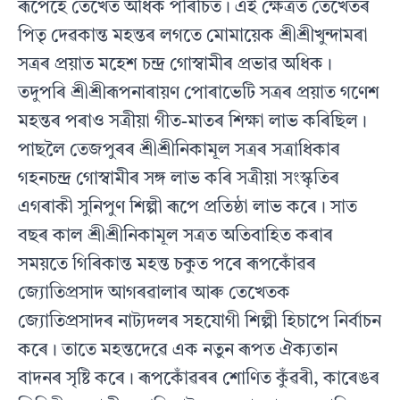
ৰূপেহে তেখেত অধিক পৰিচিত। এই ক্ষেত্ৰত তেখেতৰ
পিতৃ দেৱকান্ত মহন্তৰ লগতে মোমায়েক শ্ৰীশ্ৰীখুন্দামৰা
সত্ৰৰ প্ৰয়াত মহেশ চন্দ্ৰ গোস্বামীৰ প্ৰভাৱ অধিক।
তদুপৰি শ্ৰীশ্ৰীৰূপনাৰায়ণ পোৰাভেটি সত্ৰৰ প্ৰয়াত গণেশ
মহন্তৰ পৰাও সত্ৰীয়া গীত-মাতৰ শিক্ষা লাভ কৰিছিল।
পাছলৈ তেজপুৰৰ শ্ৰীশ্ৰীনিকামূল সত্ৰৰ সত্ৰাধিকাৰ
গহনচন্দ্ৰ গোস্বামীৰ সঙ্গ লাভ কৰি সত্ৰীয়া সংস্কৃতিৰ
এগৰাকী সুনিপুণ শিল্পী ৰূপে প্ৰতিষ্ঠা লাভ কৰে। সাত
বছৰ কাল শ্ৰীশ্ৰীনিকামূল সত্ৰত অতিবাহিত কৰাৰ
সময়তে গিৰিকান্ত মহন্ত চকুত পৰে ৰূপকোঁৱৰ
জ‍্যোতিপ্ৰসাদ আগৰৱালাৰ আৰু তেখেতক
জ্যোতিপ্ৰসাদৰ নাট‍্যদলৰ সহযোগী শিল্পী হিচাপে নিৰ্বাচন
কৰে। তাতে মহন্তদেৱে এক নতুন ৰূপত ঐক‍্যতান
বাদনৰ সৃষ্টি কৰে। ৰূপকোঁৱৰৰ শোণিত কুঁৱৰী, কাৰেঙৰ