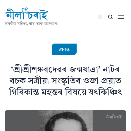
অসমীয়া সাহিত্য, বাৰ্তা আৰু আলোচনা
প্ৰবন্ধ
‘শ্ৰীশ্ৰীশঙ্কৰদেৱৰ জন্মযাত্ৰা’ নাটৰ
ৰচক সত্ৰীয়া সংস্কৃতিৰ ওজা প্ৰয়াত
গিৰিকান্ত মহন্তৰ বিষয়ে যৎকিঞ্চিৎ