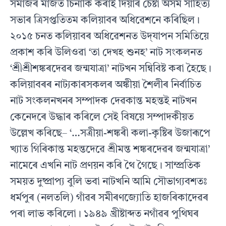
সমাজৰ মাজত চিনাকি কৰাই দিয়াৰ চেষ্টা অসম সাহিত‍্য
সভাৰ ত্ৰিসপ্ততিতম কলিয়াবৰ অধিৱেশনে কৰিছিল।
২০১৫ চনত কলিয়াবৰ অধিৱেশনত উদ্‌যাপন সমিতিয়ে
প্ৰকাশ কৰি উলিওৱা ‘তা দেখহ শুনহ’ নাট সংকলনত
‘শ্ৰীশ্ৰীশঙ্কৰদেৱৰ জন্মযাত্ৰা’ নাটখন সন্বিবিষ্ট কৰা হৈছে।
কলিয়াবৰৰ নাট‍্যকাৰসকলৰ অঙ্কীয়া শৈলীৰ নিৰ্বাচিত
নাট সংকলনখনৰ সম্পাদক দেৱকান্ত মহন্তই নাটখন
কেনেদৰে উদ্ধাৰ কৰিলে সেই বিষয়ে সম্পাদকীয়ত
উল্লেখ কৰিছে– ‘…সত্ৰীয়া-শঙ্কৰী কলা-কৃষ্টিৰ উজাৰূপে
খ‍্যাত গিৰিকান্ত মহন্তদেৱে শ্ৰীমন্ত শঙ্কৰদেৱৰ জন্মযাত্ৰা’
নামেৰে এখনি নাট প্ৰণয়ন কৰি থৈ গৈছে। সাম্প্ৰতিক
সময়ত দুষ্প্ৰাপ‍্য বুলি ভবা নাটখনি আমি সৌভাগ‍্যবশতঃ
ধৰ্মপুৰ (নলতলি) গাঁৱৰ সমীৰণজ‍্যোতি হাজৰিকাদেৱৰ
পৰা লাভ কৰিলো। ১৯৪৯ খ্ৰীষ্টাব্দত নগাঁৱৰ পুথিঘৰ