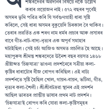
অ
শঙ্কৰদেৱৰ অৱদানৰ বিষয়ে নকৈ উল্লেখ
কৰাৰ প্ৰয়োজন নাই। ৫৭২ বছৰৰ পূৰ্বেই
অসমৰ ভূমি পৱিত্ৰ কৰি যি সৰ্বগুণগ্ৰাহী ধাৰা সৃষ্টি
কৰিলে, সেই ধাৰা অসমৰ বুকুয়েদি চিৰকাল বৈ থাকিব।
তেৰাৰ প্ৰৱৰ্তিত এক শৰণ নাম ধৰ্মৰ প্ৰচাৰ আৰু প্ৰসাৰৰ
বাবে গীত-নাট-বাদ‍্য-নৃত‍্যৰ এক অপূৰ্ব সমাহাৰ
ঘটাইছিল। সেই চৰ্চা আজিও অসমত প্ৰচলিত হৈ আছে।
মহাপুৰুষ শ্ৰীমন্ত শঙ্কৰদেৱে ঊনৈশ বছৰ বয়সত ১৪৬৮
খ্ৰীষ্টাব্দত ‘চিহ্নযাত্ৰা’ ভাওনা প্ৰদৰ্শনেৰে সত্ৰীয়া কলা-
কৃষ্টিৰ ধাৰাটোৰ বীজ ৰোপণ কৰিছিল। এই নাট‍্য
প্ৰদৰ্শনতে সৃষ্টি হৈছিল খোল, গায়ন-বায়ন, ভটিমা, গীত,
নৃত্যৰ কলা-শৈলী। শ্ৰীশ্ৰীবটদ্ৰৱা স্থানৰ এই প্ৰদৰ্শন
আছিল ভাৰতৰ প্ৰান্তীয় ভাষাৰ প্ৰথম নাট প্ৰদৰ্শন।
‘চিহ্নযাত্ৰা’ই ৰোপণ কৰি যোৱা কলা-কৃষ্টিসমূহৰ