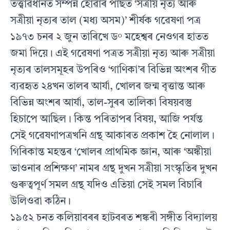
তত্ত্বাৱধানত সম্পন্ন হোৱাৰ পাছত ‘সত্ৰীয় নৃত‍্য আৰু
সত্ৰীয়া নৃত‍্যৰ তাল (মধ‍্য অসম)’ শীৰ্ষক গৱেষণা পত্ৰ
১৯৭৩ চনৰ ২ জুন তাৰিখে ড° মহেশ্বৰ নেওগৰ হাতত
জমা দিয়ে। এই গৱেষণা পত্ৰত সত্ৰীয়া নৃত‍্য আৰু সত্ৰীয়া
নৃত‍্যৰ তালসমূহৰ উপৰিও ‘গাণিকা’ৰ বিভিন্ন অংশৰ গীত
ব‍্যৱহৃত ২৪খন তালৰ আৰ্য‍া, খোলৰ জন্ম বৃত্তান্ত আৰু
বিভিন্ন অংশৰ আৰ্য‍া, তাল-সুৰৰ তালিকা বিষয়বস্তু
হিচাপে আছিল। কিন্ত পৰিতাপৰ বিষয়, আজি পৰ্য‍ন্ত
সেই গৱেষণাপত্ৰখনি গ্ৰন্থ আকাৰত প্ৰকাশ হৈ নোলাল।
গিৰিকান্ত মহন্তৰ ‘খোলৰ প্ৰাথমিক জ্ঞান, আৰু ‘অঙ্কীয়া
ভাওনাৰ প্ৰশিক্ষণ’ নামৰ গ্ৰন্থ দুখন সত্ৰীয়া সংস্কৃতিৰ দুখন
গুৰুত্বপূৰ্ণ সমল গ্ৰন্থ যদিও এতিয়া সেই সমল বিচাৰি
উলিওৱা কঠিন।
১৯৫২ চনত কলিয়াবৰৰ হাটবৰত শঙ্কৰী সঙ্গীত বিদ‍্যালয়