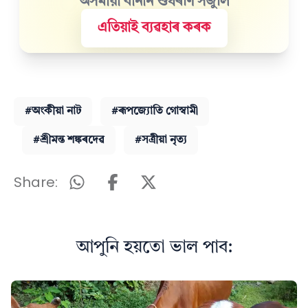
অসমীয়া বানান শুধৰণি সঁজুলি
এতিয়াই ব্যৱহাৰ কৰক
#অংকীয়া নাট
#ৰূপজ্যোতি গোস্বামী
#শ্ৰীমন্ত শঙ্কৰদেৱ
#সত্ৰীয়া নৃত্য
Share:
আপুনি হয়তো ভাল পাব: