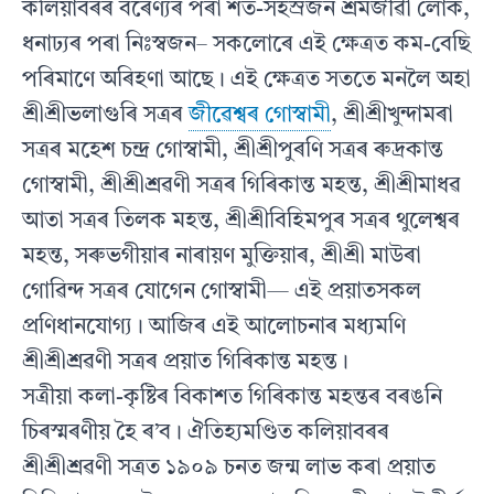
কলিয়াবৰৰ বৰেণ‍্যৰ পৰা শত-সহস্ৰজন শ্ৰমজীৱী লোক,
ধনাঢ‍্যৰ পৰা নিঃস্বজন– সকলোৰে এই ক্ষেত্ৰত কম-বেছি
পৰিমাণে অৰিহণা আছে। এই ক্ষেত্ৰত সততে মনলৈ অহা
শ্ৰীশ্ৰীভলাগুৰি সত্ৰৰ
জীৱেশ্বৰ গোস্বামী
, শ্ৰীশ্ৰীখুন্দামৰা
সত্ৰৰ মহেশ চন্দ্ৰ গোস্বামী, শ্ৰীশ্ৰীপুৰণি সত্ৰৰ ৰুদ্ৰকান্ত
গোস্বামী, শ্ৰীশ্ৰীশ্ৰৱণী সত্ৰৰ গিৰিকান্ত মহন্ত, শ্ৰীশ্ৰীমাধৱ
আতা সত্ৰৰ তিলক মহন্ত, শ্ৰীশ্ৰীবিহিমপুৰ সত্ৰৰ থুলেশ্বৰ
মহন্ত, সৰুভগীয়াৰ নাৰায়ণ মুক্তিয়াৰ, শ্ৰীশ্ৰী মাউৰা
গোৱিন্দ সত্ৰৰ যোগেন গোস্বামী— এই প্ৰয়াতসকল
প্ৰণিধানযোগ‍্য। আজিৰ এই আলোচনাৰ মধ‍্যমণি
শ্ৰীশ্ৰীশ্ৰৱণী সত্ৰৰ প্ৰয়াত গিৰিকান্ত মহন্ত।
সত্ৰীয়া কলা-কৃষ্টিৰ বিকাশত গিৰিকান্ত মহন্তৰ বৰঙনি
চিৰস্মৰণীয় হৈ ৰ’ব। ঐতিহ‍্যমণ্ডিত কলিয়াবৰৰ
শ্ৰীশ্ৰীশ্ৰৱণী সত্ৰত ১৯০৯ চনত জন্ম লাভ কৰা প্ৰয়াত