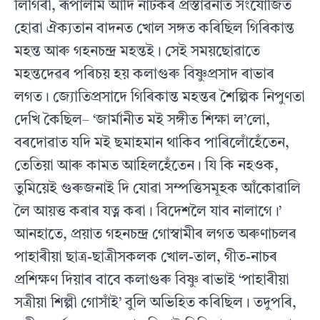
লিগিৰী, ৰূপালীম আদি নাটকৰ প্ৰস্তাৱনাত সংযোজিত
হোৱা ঐক‍্যতান বাদনত খোল সঙ্গত কৰিছিল গিৰিকান্ত
মহন্ত আৰু গহনচন্দ্ৰ মহন্তই। সেই সময়ছোৱাতে
মহন্তদেৱৰ পৰিচয় হয় কলাগুৰু বিষ্ণুপ্ৰসাদ ৰাভাৰ
লগত। জ‍্যোতিপ্ৰসাদে গিৰিকান্ত মহন্তৰ শৈল্পিক নিপুণতা
দেখি কৈছিল– ‘জাৰ্মানীত মই সঙ্গীত শিক্ষা ল’লো,
বৰদোৱাত যদি মই ছমাহমান থাকিব পাৰিলোঁহেঁতেন,
তেতিয়া আৰু কামত আহিলহেঁতেন। যি কি নহওক,
তুমিয়েই গুৰুজনাই দি যোৱা সম্পত্তিসমূহক আঁকোৱালি
লৈ আয়ত্ত কৰাৰ যত্ন কৰা। বিদেশলৈ যাব নালাগে।’
আনহাতে, প্ৰয়াত গহনচন্দ্ৰ গোস্বামীৰ লগত অৰুণাচলৰ
পাহাৰীয়া ছাত্ৰ-ছাত্ৰীসকলক খোল-তাল, গীত-নাচৰ
প্ৰশিক্ষণ দিয়াৰ বাবে কলাগুৰু বিষ্ণু ৰাভাই ‘পাহাৰীয়া
সত্ৰীয়া শিল্পী গোসাঁই’ বুলি অভিহিত কৰিছিল। তদুপৰি,