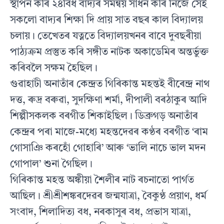
স্থাপন কৰি ২৪বিধ বাদ‍্যৰ সমন্বয় সাধন কৰি নিজে সেই
সকলো বাদ‍্যৰ শিক্ষা দি প্ৰায় সাত বছৰ কাল বিদ‍্যালয়
চলায়। তেখেতৰ যত্নতে বিদ‍্যালয়খনৰ বাবে দুবছৰীয়া
পাঠ‍্যক্ৰম প্ৰস্তুত কৰি সঙ্গীত নাটক অকাডেমিৰ অন্তৰ্ভুক্ত
কৰিবলৈ সক্ষম হৈছিল।
গুৱাহাটী অনাতাঁৰ কেন্দ্ৰত গিৰিকান্ত মহন্তই বীৰেন্দ্ৰ নাথ
দত্ত, ৰুদ্ৰ বৰুৱা, সুদক্ষিণা শৰ্মা, দীপালী বৰঠাকুৰ আদি
শিল্পীসকলক বৰগীত শিকাইছিল। ডিব্ৰুগড় অনাতাঁৰ
কেন্দ্ৰৰ পৰা মাজে-মধ‍্যে মহন্তদেৱৰ কণ্ঠৰ বৰগীত ‘ৰাম
গোসাঞি কৰহোঁ গোহাৰি’ আৰু ‘ভালি নাচে ভাল মদন
গোপাল’ শুনা গৈছিল।
গিৰিকান্ত মহন্ত অঙ্কীয়া শৈলীৰ নাট ৰচনাতো পাৰ্গত
আছিল। শ্ৰীশ্ৰীশঙ্কৰদেৱৰ জন্মযাত্ৰা, বৈকুণ্ঠ প্ৰয়াণ, ধৰ্ম
সংবাদ, শিলাদিত‍্য বধ, নৰকাসুৰ বধ, প্ৰভাস যাত্ৰা,