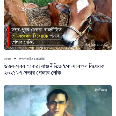
প্ৰবন্ধ
ৰূপজ্যোতি গোস্বামী
উত্তৰ-পূবৰ গেৰুৱা ৰাজনীতিত ‘গো-সংৰক্ষণ বিধেয়ক
২০২১’-এ প্ৰভাৱ পেলাব নেকি