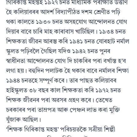
গিৰিকান্ত মহন্তই ১৯২৭ চনত মাধ‍্যমিক পৰীক্ষাত উত্তীৰ্ণ
হৈ কলিয়াবৰৰ আদৰ্শ বিদ‍্যাপীঠত দশম শ্ৰেণীত পঢ়ি
থকা কালতে ১৯৩০ চনত অসহযোগ আন্দোলনত যোগ
দিয়াৰ বাবে চাৰি মাহ কাৰাবাস খাটিছিল। ১৯৩৪ চনত
শিক্ষকতা জীৱন আৰম্ভ কৰি ১৯৪১ চনত যোৰহাট নৰ্মাল
স্কুলত পঢ়িবলৈ গৈছিল যদিও ১৯৪২ চনত পুনৰ
স্বাধীনতা আন্দোলনত যোগ দি চাকৰিৰ পৰা বৰ্খাস্ত হ’ব
লগা হয়। বহুদিন পলাটক হৈ থকাৰ বাবে নৰ্মালৰ শিক্ষা
১৯৪৪ চনতহে সম্পূৰ্ণ কৰে। তাৰ পাছত কলিয়াবৰ
হাইস্কুলত ৩৮ বছৰ কাল শিক্ষকতা কৰি ১৯৭২ চনত
শিক্ষক জীৱনৰ পৰা অৱসৰ গ্ৰহণ কৰে। তেখেত
চৰকাৰৰ পৰা তাম্ৰপত্ৰ আৰু পেঞ্চন লাভ কৰা মুক্তি
যুঁজাৰু আছিল।
‘শিক্ষক গিৰিকান্ত মহন্ত’ পৰিচয়তকৈ সত্ৰীয়া শিল্পী