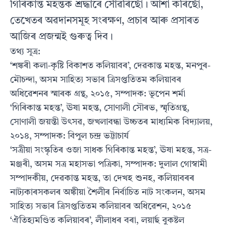
গিৰিকান্ত মহন্তক শ্ৰদ্ধাৰে সোঁৱৰিছোঁ। আশা কৰিছোঁ,
তেখেতৰ অৱদানসমূহ সংৰক্ষণ, প্ৰচাৰ আৰু প্ৰসাৰত
আজিৰ প্ৰজন্মই গুৰুত্ব দিব।
তথ‍্য সূত্ৰ:
‘শঙ্কৰী কলা-কৃষ্টি বিকাশত কলিয়াবৰ’, দেৱকান্ত মহন্ত, মনপুৰ-
মৌচন্দা, অসম সাহিত‍্য সভাৰ ত্ৰিসপ্ততিতম কলিয়াবৰ
অধিৱেশনৰ স্মাৰক গ্ৰন্থ, ২০১৫, সম্পাদক: ভূপেন শৰ্মা
‘গিৰিকান্ত মহন্ত’, ঊষা মহন্ত, সোণালী সৌৰভ, স্মৃতিগ্ৰন্থ,
সোণালী জয়ন্তী উৎসৱ, জখলাবন্ধা উচ্চতৰ মাধ‍্যমিক বিদ‍্যালয়,
২০১৪, সম্পাদক: বিপুল চন্দ্ৰ ভট্টাচাৰ্য‍
‘সত্ৰীয়া সংস্কৃতিৰ ওজা সাধক গিৰিকান্ত মহন্ত’, ঊষা মহন্ত, সত্ৰ-
মঞ্জৰী, অসম সত্ৰ মহাসভা পত্ৰিকা, সম্পাদক: দুলাল গোস্বামী
সম্পাদকীয়, দেৱকান্ত মহন্ত, তা দেখহ শুনহ, কলিয়াবৰৰ
নাট‍্যকাৰসকলৰ অঙ্কীয়া শৈলীৰ নিৰ্বাচিত নাট সংকলন, অসম
সাহিত‍্য সভাৰ ত্ৰিসপ্ততিতম কলিয়াবৰ অধিৱেশন, ২০১৫
‘ঐতিহ‍্যমণ্ডিত কলিয়াবৰ’, লীলাধৰ বৰা, লয়াৰ্ছ বুকষ্টল