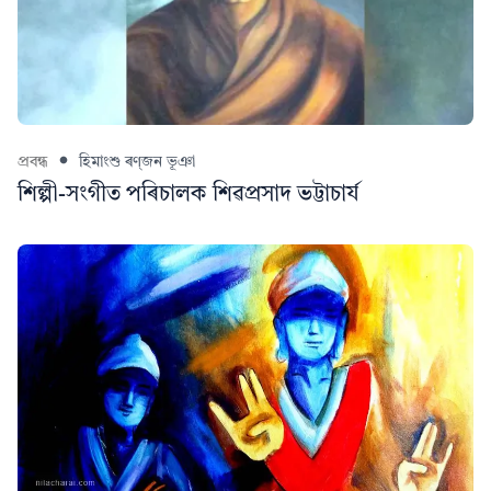
প্ৰবন্ধ
হিমাংশু ৰণ্‌জন ভূঞা
শিল্পী-সংগীত পৰিচালক শিৱপ্ৰসাদ ভট্টাচাৰ্য