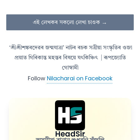
এই লেখকৰ সকলো লেখা চাওক →
‘শ্ৰীশ্ৰীশঙ্কৰদেৱৰ জন্মযাত্ৰা’ নাটৰ ৰচক সত্ৰীয়া সংস্কৃতিৰ ওজা
প্ৰয়াত গিৰিকান্ত মহন্তৰ বিষয়ে যৎকিঞ্চিৎ
| ৰূপজ্যোতি
গোস্বামী
Follow
Nilacharai on Facebook
HeadSir