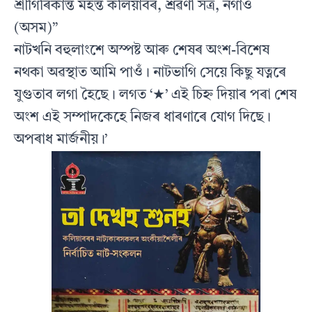
শ্ৰীগিৰিকান্ত মহন্ত কলিয়াবৰ, শ্ৰৱণী সত্ৰ, নগাঁও
(অসম)”
নাটখনি বহুলাংশে অস্পষ্ট আৰু শেষৰ অংশ-বিশেষ
নথকা অৱস্থাত আমি পাওঁ। নাটভাগি সেয়ে কিছু যত্নৰে
যুগুতাব লগা হৈছে। লগত ‘★’ এই চিহ্ন দিয়াৰ পৰা শেষ
অংশ এই সম্পাদকেহে নিজৰ ধাৰণাৰে যোগ দিছে।
অপৰাধ মাৰ্জনীয়।’