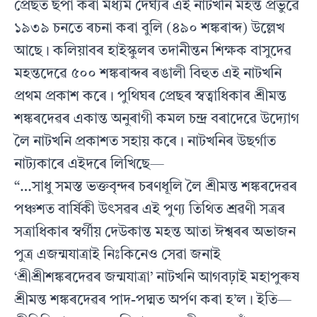
প্ৰেছত ছপা কৰা মধ‍্যম দৈৰ্ঘ্যৰ এই নাটখনি মহন্ত প্ৰভুৱে
১৯৩৯ চনতে ৰচনা কৰা বুলি (৪৯০ শঙ্কৰাব্দ) উল্লেখ
আছে। কলিয়াবৰ হাইস্কুলৰ তদানীন্তন শিক্ষক বাসুদেৱ
মহন্তদেৱে ৫০০ শঙ্কৰাব্দৰ ৰঙালী বিহুত এই নাটখনি
প্ৰথম প্ৰকাশ কৰে। পুথিঘৰ প্ৰেছৰ স্বত্বাধিকাৰ শ্ৰীমন্ত
শঙ্কৰদেৱৰ একান্ত অনুৰাগী কমল চন্দ্ৰ বৰাদেৱে উদ‍্যোগ
লৈ নাটখনি প্ৰকাশত সহায় কৰে। নাটখনিৰ উছৰ্গাত
নাট‍্যকাৰে এইদৰে লিখিছে—
“…সাধু সমস্ত ভক্তবৃন্দৰ চৰণধূলি লৈ শ্ৰীমন্ত শঙ্কৰদেৱৰ
পঞ্চশত বাৰ্ষিকী উৎসৱৰ এই পুণ‍্য তিথিত শ্ৰৱণী সত্ৰৰ
সত্ৰাধিকাৰ স্বৰ্গীয় দেউকান্ত মহন্ত আতা ঈশ্বৰৰ অভাজন
পুত্ৰ এজন্মযাত্ৰাই নিঃকিনেও সেৱা জনাই
‘শ্ৰীশ্ৰীশঙ্কৰদেৱৰ জন্মযাত্ৰা’ নাটখনি আগবঢ়াই মহাপুৰুষ
শ্ৰীমন্ত শঙ্কৰদেৱৰ পাদ-পদ্মত অৰ্পণ কৰা হ’ল। ইতি—