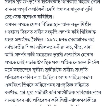
সঙ্গীত সূৰ্য‍ ড° ভূপেন হাজৰিকাই গিৰিকান্ত মহন্তৰ খোল
বাদনৰ অপূৰ্ব কলাশৈলী দেখি ‘খোলৰ যাদুকৰ’ বুলি
তেখেতক সম্বোধন কৰিছিল।
অসমৰ লগতে দেশৰ বিভিন্ন স্থান আৰু নতুন দিল্লীৰ
গণৰাজ‍্য দিৱসত সত্ৰীয় সংস্কৃতি প্ৰদৰ্শন কৰি গিৰিকান্ত
মহন্ত প্ৰশংসিত হৈছিল। ১৯৫২ চনত সেৱাগ্ৰামত বহা
সৰ্বভাৰতীয় শিক্ষা সন্মিলনত সত্ৰীয়া নাচ, গীত, বাদ‍্য
আদি প্ৰদৰ্শন কৰি মহন্তদেৱ ভূয়সী প্ৰশংসিত হোৱাৰ
লগতে সেই সভাত উপস্থিত থকা পণ্ডিত নেহৰুৰ নিৰ্দেশ
মৰ্মে মহন্তদেৱে সুকীয়া সুকীয়াকৈ সত্ৰীয়া সংস্কৃতি
পৰিৱেশন কৰিব লগা হৈছিল। অসম সাহিত‍্য সভাৰ
একত্ৰিংশ ডিগবৈ অধিৱেশনৰ সাংস্কৃতিক সন্ধিয়াত
বৰগীত, চো-মুখা সন্নিৱিষ্ট কৰি সাংগীতিক পৰিযোজনাৰে
স‍্যমন্ত হৰণ নাট পৰিৱেশন কৰি শিল্পী-সাধকগৰাকীয়ে