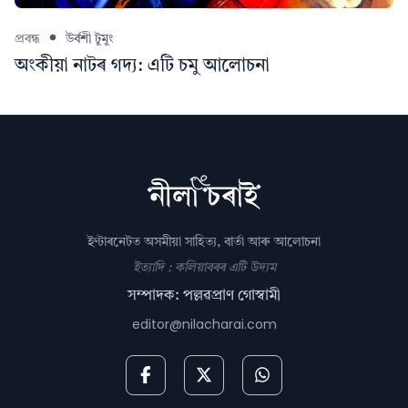
প্ৰবন্ধ
উৰ্বশী টুমুং
অংকীয়া নাটৰ গদ্য: এটি চমু আলোচনা
ইণ্টাৰনেটত অসমীয়া সাহিত্য, বাৰ্তা আৰু আলোচনা
ইত্যাদি : কলিয়াবৰৰ এটি উদ্যম
সম্পাদক: পল্লৱপ্ৰাণ গোস্বামী
editor@nilacharai.com