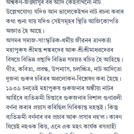
অশ্বকৰ্ণ-জঙ্ঘাসুৰ বধ আদি কেইবাখনো নাট
উল্লেখযোগ‍্য যদিও আন ভালেকেইখন নাট ৰচনা কৰাৰ
কথা শুনা যায় যদিও সেইসমূহৰ স্থিতি আজিকোপতি
অজ্ঞাত হৈ আছে।
অসমৰ সমাজ-সাংস্কৃতিক-ধৰ্মীয় জীৱনৰ ত্ৰাণকৰ্তা
মহাপুৰুষ শ্ৰীমন্ত শঙ্কৰদেৱ আৰু শ্ৰীশ্ৰীমাধৱদেৱৰ
বিষয়ে বিভিন্ন গ্ৰন্থাদি বিভিন্ন সময়ত ৰচিত হৈ আহিছে।
গীত, কবিতা, প্ৰবন্ধ, উপন‍্যাস, চলচ্চিত্ৰ, নাট আদিতো
দুজনা গুৰুৰ চৰিত্ৰৰ অৱলোকন-বিশ্লেষণ কৰা হৈছে।
১৯৩৯ চনতেই মহাপুৰুষ গুৰুজনাৰ অঙ্কীয়া নাটৰ
আৰ্হিৰে ব‍্যতিক্ৰমী চিন্তাৰে গুৰুজনাৰ বিশাল গুণাৱলী
বৰ্ণনা কৰাৰ প্ৰয়াস কৰিছিল গিৰিকান্ত মহন্তই। কিন্তু
ব‍্যতিক্ৰমী বৰ্ণনাৰ বৰ প্ৰচাৰ আৰু প্ৰসাৰ নহ’ল। কাৰণ
যিয়েই নহওক কিয়, এনে এক মহৎ কাৰ্য‍ক ৰসগ্ৰাহী