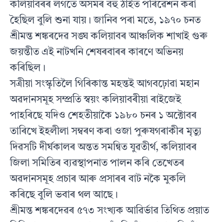
কলিয়াবৰৰ লগতে অসমৰ বহু ঠাইত পৰিৱেশন কৰা
হৈছিল বুলি শুনা যায়। জানিব পৰা মতে, ১৯৭০ চনত
শ্ৰীমন্ত শঙ্কৰদেৱ সঙ্ঘ কলিয়াবৰ আঞ্চলিক শাখাই গুৰু
জয়ন্তীত এই নাটখনি শেষৰবাৰৰ কাৰণে অভিনয়
কৰিছিল।
সত্ৰীয়া সংস্কৃতিলৈ গিৰিকান্ত মহন্তই আগবঢ়োৱা মহান
অৱদানসমূহ সম্প্ৰতি স্বয়ং কলিয়াবৰীয়া ৰাইজেই
পাহৰিছে যদিও শেহতীয়াকৈ ১৯৮০ চনৰ ১ অক্টোবৰ
তাৰিখে ইহলীলা সম্বৰণ কৰা ওজা পুৰুষগৰাকীৰ মৃত‍্যু
দিৱসটি দীৰ্ঘকালৰ অন্তত সমন্বিত যুৱতীৰ্থ, কলিয়াবৰ
জিলা সমিতিৰ ব‍্যৱস্থাপনাত পালন কৰি তেখেতৰ
অৱদানসমূহ প্ৰচাৰ আৰু প্ৰসাৰৰ বাট নকৈ মুকলি
কৰিছে বুলি ভবাৰ থল আছে।
শ্ৰীমন্ত শঙ্কৰদেৱৰ ৫৭৩ সংখ‍্যক আৱিৰ্ভাৱ তিথিত প্ৰয়াত