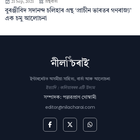
21 Sep, 2021
গ্ৰন্থবাৰ্তা
বুৰঞ্জীবিদ সদানন্দ চলিহাৰ গ্ৰন্থ ‘প্ৰাচীন ভাৰতৰ গণৰাজ্য’
এক চমু আলোচনা
ইণ্টাৰনেটত অসমীয়া সাহিত্য, বাৰ্তা আৰু আলোচনা
ইত্যাদি : কলিয়াবৰৰ এটি উদ্যম
সম্পাদক: পল্লৱপ্ৰাণ গোস্বামী
editor@nilacharai.com