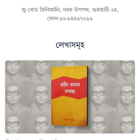
জু-ৰোড তিনিআলি, নৱম উপপথ, গুৱাহাটী-২৪,
ফোন-৯৮৬৪৪৯৭২৬৯
লেখাসমূহ