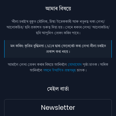
আমাৰ বিষয়ে
‘নীলা চৰাই’ৰ বুকুত মৌলিক, চিন্তা উদ্রেককাৰী আৰু নতুনত্ব থকা লেখা/
আলোকচিত্ৰ/ ছবি প্রকাশত গুৰুত্ব দিয়া হয়। তেনে ধৰণৰ লেখা/ আলোকচিত্ৰ/
ছবি আপুনিও প্রেৰণ কৰিব পাৰে।
মন কৰিব: কৃত্ৰিম বুদ্ধিমত্তা (AI)ৰ দ্বাৰা জেনেৰেট কৰা লেখা নীলা চৰাইত
প্ৰকাশ কৰা নহয়।
আমালৈ লেখা প্ৰেৰণ কৰাৰ বিষয়ে জানিবলৈ
যোগাযোগ
পৃষ্ঠা চাওক। অধিক
জানিবলৈ
সঘনে উত্থাপিত প্ৰশ্নসমূহ
চাওক।
মেইল বাৰ্তা
Newsletter