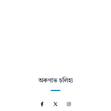
অৰুণাভ চলিহা