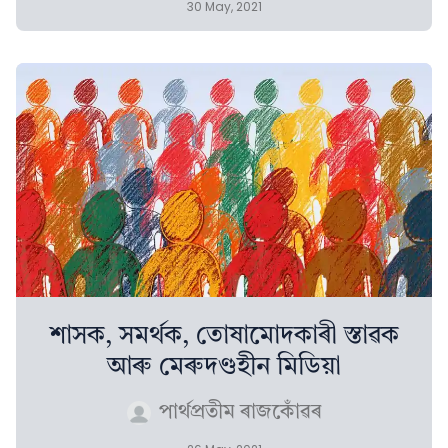
30 May, 2021
শাসক, সমৰ্থক, তোষামোদকাৰী স্তাৱক
আৰু মেৰুদণ্ডহীন মিডিয়া
পাৰ্থপ্ৰতীম ৰাজকোঁৱৰ