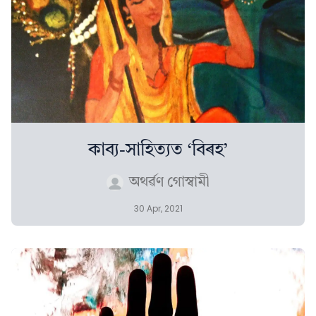
কাব্য-সাহিত্যত ‘বিৰহ’
অথৰ্ৱণ গোস্বামী
30 Apr, 2021