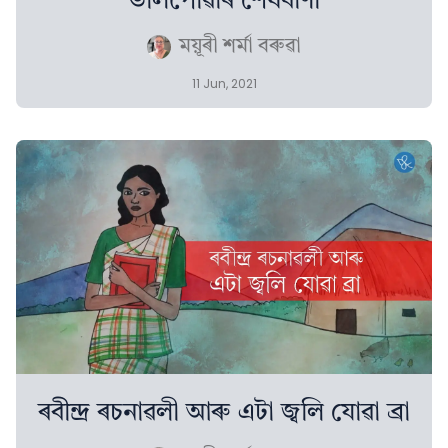
ভালপোৱাৰ শেষবাণী
ময়ূৰী শৰ্মা বৰুৱা
11 Jun, 2021
ৰবীন্দ্ৰ ৰচনাৱলী আৰু এটা জ্বলি যোৱা ব্ৰা