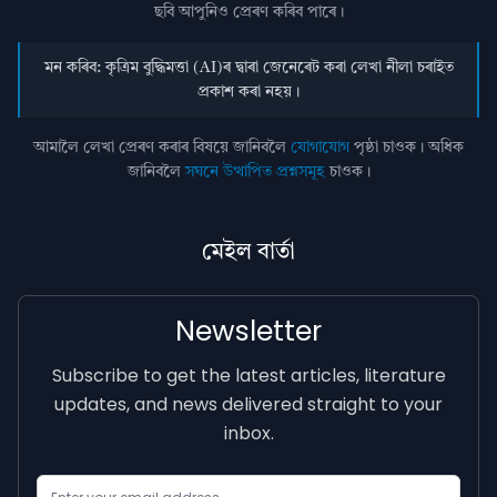
ছবি আপুনিও প্রেৰণ কৰিব পাৰে।
মন কৰিব: কৃত্ৰিম বুদ্ধিমত্তা (AI)ৰ দ্বাৰা জেনেৰেট কৰা লেখা নীলা চৰাইত
প্ৰকাশ কৰা নহয়।
আমালৈ লেখা প্ৰেৰণ কৰাৰ বিষয়ে জানিবলৈ
যোগাযোগ
পৃষ্ঠা চাওক। অধিক
জানিবলৈ
সঘনে উত্থাপিত প্ৰশ্নসমূহ
চাওক।
মেইল বাৰ্তা
Newsletter
Subscribe to get the latest articles, literature
updates, and news delivered straight to your
inbox.
Email Address