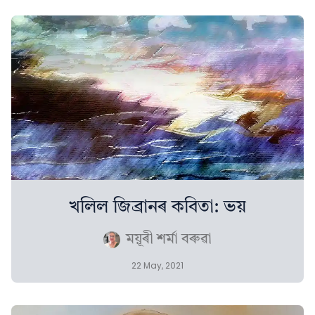
খলিল জিব্ৰানৰ কবিতা: ভয়
ময়ূৰী শৰ্মা বৰুৱা
22 May, 2021