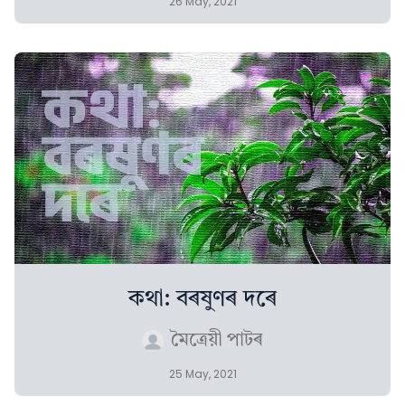
26 May, 2021
কথা: বৰষুণৰ দৰে
মৈত্ৰেয়ী পাটৰ
25 May, 2021