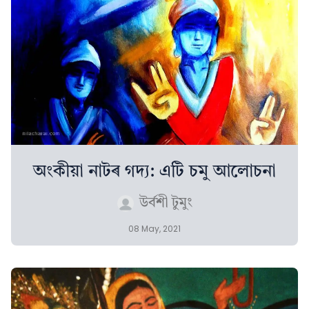
অংকীয়া নাটৰ গদ্য: এটি চমু আলোচনা
উৰ্বশী টুমুং
08 May, 2021