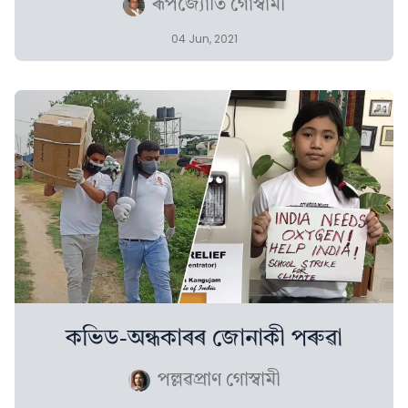
ৰূপজ্যোতি গোস্বামী
04 Jun, 2021
কভিড-অন্ধকাৰৰ জোনাকী পৰুৱা
পল্লৱপ্ৰাণ গোস্বামী