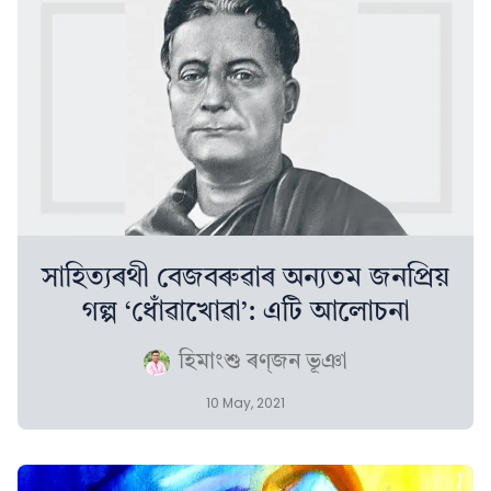
সাহিত্যৰথী বেজবৰুৱাৰ অন্যতম জনপ্ৰিয়
গল্প ‘ধোঁৱাখোৱা’: এটি আলোচনা
হিমাংশু ৰণ্‌জন ভূঞা
10 May, 2021