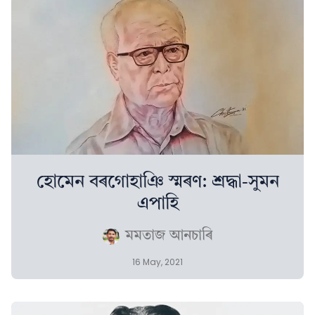
হোমেন বৰগোহাঞি স্মৰণ: শ্ৰদ্ধা-সুমন
এপাহি
মমতাজ আনচাৰি
16 May, 2021