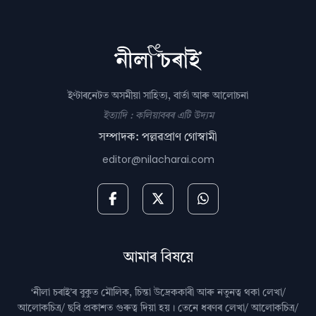
ইণ্টাৰনেটত অসমীয়া সাহিত্য, বাৰ্তা আৰু আলোচনা
ইত্যাদি : কলিয়াবৰৰ এটি উদ্যম
সম্পাদক: পল্লৱপ্ৰাণ গোস্বামী
editor@nilacharai.com
আমাৰ বিষয়ে
‘নীলা চৰাই’ৰ বুকুত মৌলিক, চিন্তা উদ্রেককাৰী আৰু নতুনত্ব থকা লেখা/
আলোকচিত্ৰ/ ছবি প্রকাশত গুৰুত্ব দিয়া হয়। তেনে ধৰণৰ লেখা/ আলোকচিত্ৰ/