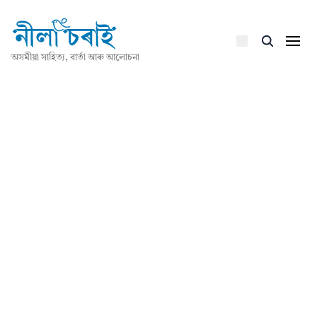
অসমীয়া সাহিত্য, বাৰ্তা আৰু আলোচনা