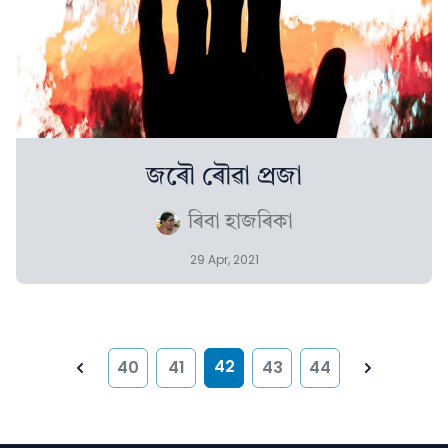
জৰৌ ৰৌৱা প্ৰজা
ৰিবা হাজৰিকা
29 Apr, 2021
42
40
41
43
44
Previous
Next