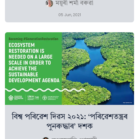
ময়ূৰী শৰ্মা বৰুৱা
05 Jun, 2021
বিশ্ব পৰিৱেশ দিৱস ২০২১: ‘পৰিৱেশতন্ত্ৰৰ
পুনৰুদ্ধাৰ’ দশক