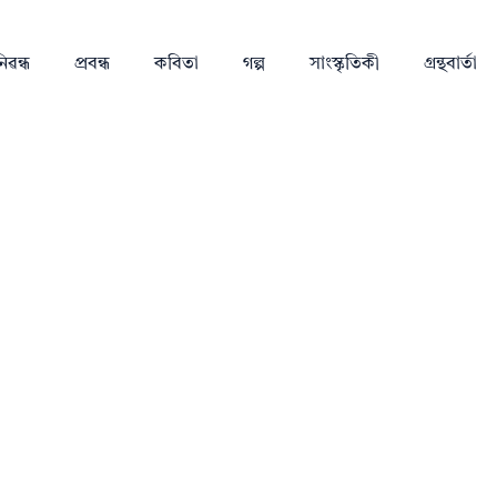
িৱন্ধ
প্ৰবন্ধ
কবিতা
গল্প
সাংস্কৃতিকী
গ্ৰন্থবাৰ্তা