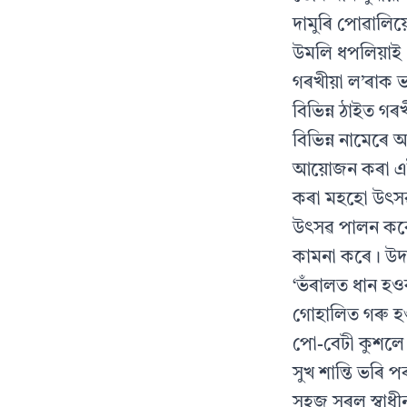
দামুৰি পোৱালিয়
উমলি ধপলিয়াই।
গৰখীয়া ল’ৰাক 
বিভিন্ন ঠাইত গ
বিভিন্ন নামেৰে 
আয়োজন কৰা এই 
কৰা মহহো উৎসৱ
উৎসৱ পালন কৰে।
কামনা কৰে। উদ
‘ভঁৰালত ধান হ
গোহালিত গৰু 
পো-বেটী কুশল
সুখ শান্তি ভৰি 
সহজ সৰল স্বাধ