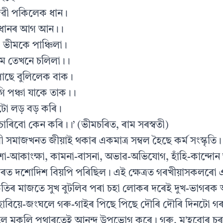
দেৱী পকিলেক ধান।
য়া ধানৰ আগ আন।।
তী ভীমকে পাঞ্চিলা।
ীম তেখনে চলিলা।।
পাছে বুলিলেক বাক।
গি পঞ্চা যাকে তাক।।
িটো লড় বড় কৰি।
চাৰিবো কেন কৰি।।’ (ভীমচৰিত, ৰাম সৰস্বতী)
 সমাজখনত জীয়াই থকাৰ একমাত্ৰ সম্বল হৈছে কৰ্ম সংস্কৃতি।
কাংক্ষা, কামনা-বাসনা, অভাৱ-অভিযোগ, হাঁহি-কান্দোন আ
ৰত দশোদিশ বিয়পি পৰিছিল। এই ক্ষেত্ৰত গৰখীয়াসকলৰো
প্ৰকৃতিৰ মাজতে সুখ বুটলিব পৰা চহা লোকৰ দৰেই দুখ-ভাগৰ
বিয়ে-জংঘলে গৰু-গাইৰ পিছে পিছে দৌৰি দৌৰি দিনটো গৰু
ে মুকলি পথাৰতেই আনন্দ উপভোগ কৰে। গৰু, ম’হবোৰ চৰ