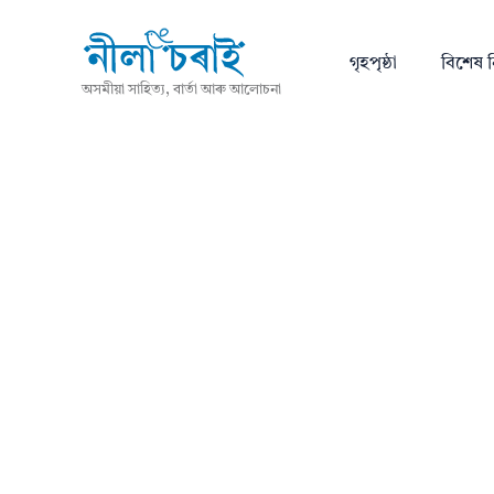
গৃহপৃষ্ঠা
বিশেষ ন
অসমীয়া সাহিত্য, বাৰ্তা আৰু আলোচনা