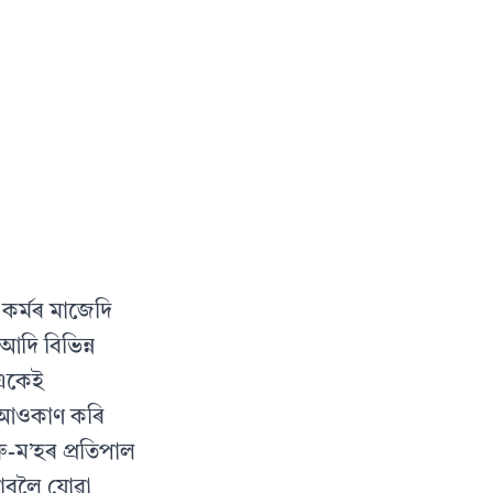
 কৰ্মৰ মাজেদি
দি বিভিন্ন
 একেই
ক আওকাণ কৰি
-ম’হৰ প্ৰতিপাল
াবলৈ যোৱা