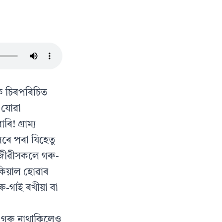
ক চিৰপৰিচিত
 যোৱা
! গ্ৰাম্য
ৰে পৰা যিহেতু
জীৱীসকলে গৰু-
নকিয়াল হোৱাৰ
ৰু-গাই ৰখীয়া বা
 গৰু নাথাকিলেও