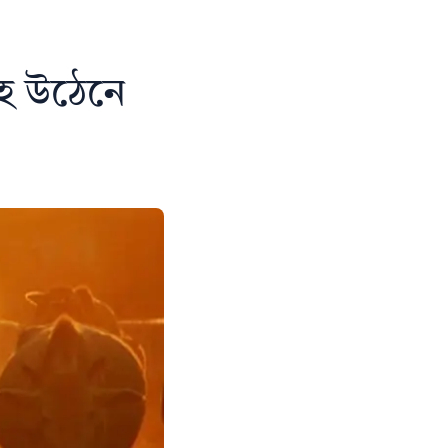
ৈ উঠেনে