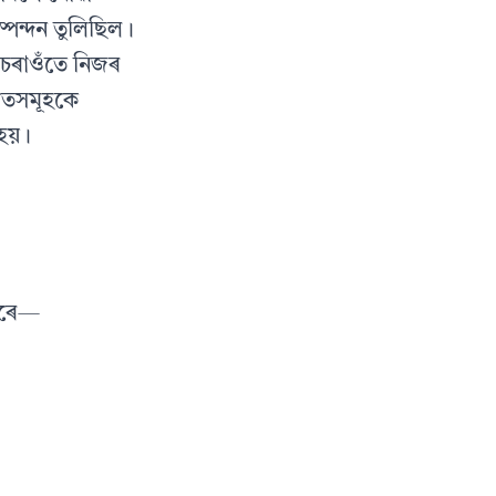
্পন্দন তুলিছিল।
 চৰাওঁতে নিজৰ
গীতসমূহকে
হয়।
েদৰে—