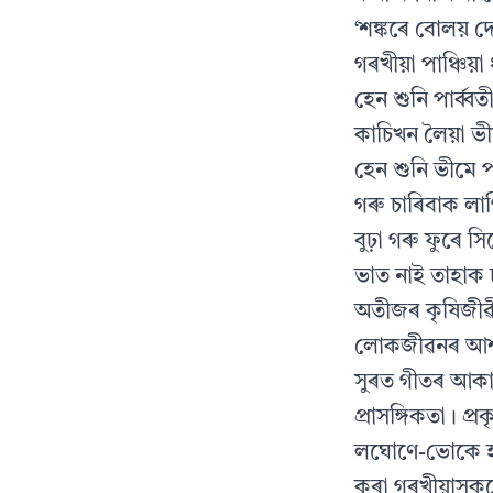
‘শঙ্কৰে বোলয় 
গৰখীয়া পাঞ্চি
হেন শুনি পাৰ্ব্ব
কাচিখন লৈয়া ভ
হেন শুনি ভীমে 
গৰু চাৰিবাক লা
বুঢ়া গৰু ফুৰে স
ভাত নাই তাহাক 
অতীজৰ কৃষিজীৱী
লোকজীৱনৰ আশা-আ
সুৰত গীতৰ আকা
প্ৰাসঙ্গিকতা। 
লঘোণে-ভোকে হা
কৰা গৰখীয়াসকল