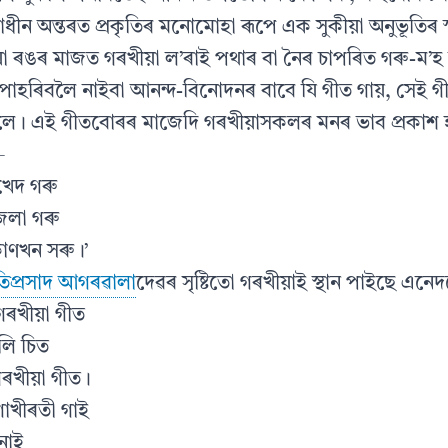
ধীন অন্তৰত প্ৰকৃতিৰ মনোমোহা ৰূপে এক সুকীয়া অনুভূতিৰ স
য়া ৰঙৰ মাজত গৰখীয়া ল’ৰাই পথাৰ বা নৈৰ চাপৰিত গৰু-ম’হ
 পাহৰিবলৈ নাইবা আনন্দ-বিনোদনৰ বাবে যি গীত গায়, সেই 
লে। এই গীতবোৰৰ মাজেদি গৰখীয়াসকলৰ মনৰ ভাব প্ৰকাশ 
—
খেদ গৰু
লা গৰু
াণখন সৰু।’
তিপ্ৰসাদ আগৰৱালা
দেৱৰ সৃষ্টিতো গৰখীয়াই স্থান পাইছে এন
গৰখীয়া গীত
লি চিত
গৰখীয়া গীত।
াখীৰতী গাই
নাই