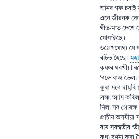
আনৰ গৰু চৰাই 
এনে জীৱনক কেন্
গীত-মাত দেশে দ
যোগাইছে।
উল্লেখযোগ্য যে 
ৰচিত হৈছে।
মহা
কৃষ্ণৰ গৰখীয়া ৰ
‘ৰঙ্গে বাজ ভৈলা
ফুৰা সবে দামুৰি
ব্ৰহ্মা আসি কৰিলন
নিলা সৱ গোৰক্ষ 
প্ৰাচীন অসমীয়া 
ৰাম সৰস্বতীৰ ‘
কথা বৰ্ণনা কৰা