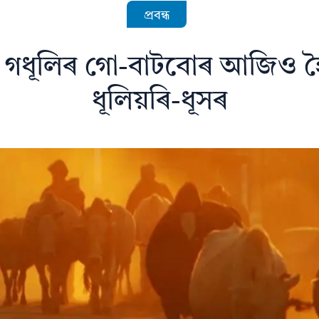
প্ৰবন্ধ
: গধূলিৰ গো-বাটবোৰ আজিও হ
ধূলিয়ৰি-ধূসৰ