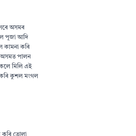
ানসেৰে অসমৰ
াল পূজা আদি
্গল কামনা কৰি
ি অসমত পালন
সকলে মিলি এই
ন কৰি কুশল মংগল
ল কৰি তোলা