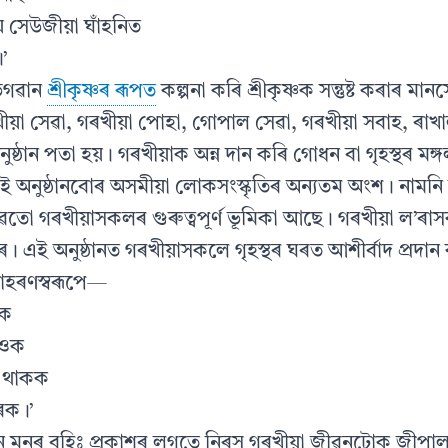
ে সেউজীয়া ঘাঁহনিত
’
ভগৱান
শ্ৰীকৃষ্ণৰ ৰূপত
কল্পনা কৰি শ্ৰীকৃষ্ণক সন্তুষ্ট কৰাৰ ম
ৰখীয়া সেৱা, গৰখীয়া পোহা, গোপাল সেৱা, গৰখীয়া সবাহ, ৰাখ
অনুষ্ঠান পতা হয়। গৰখীয়াক অন্ন দান কৰি গোধন বা গৃহস্থৰ মঙ
অনুষ্ঠানবোৰ অসমীয়া লোকসংস্কৃতিৰ অন্যতম অংশ। নামন
তো গৰখীয়াসকলৰ গুৰুত্বপূৰ্ণ ভূমিকা আছে। গৰখীয়া ল’ৰা
 এই অনুষ্ঠানত গৰখীয়াসকলে গৃহস্থৰ ঘৰত আশীৰ্বাদ প্ৰদা
াহৰণস্বৰূপে—
ওক
হওক
ে থাকক
পৰক।’
ীন মনৰ বহিঃ প্ৰকাশৰ লগতে নিৰস গৰখীয়া জীৱনটোক জীপা