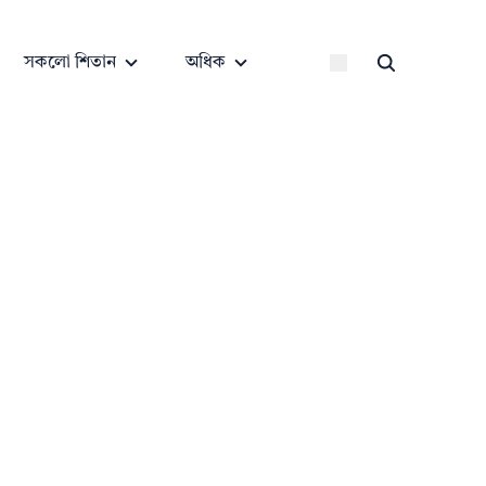
সকলো শিতান
অধিক