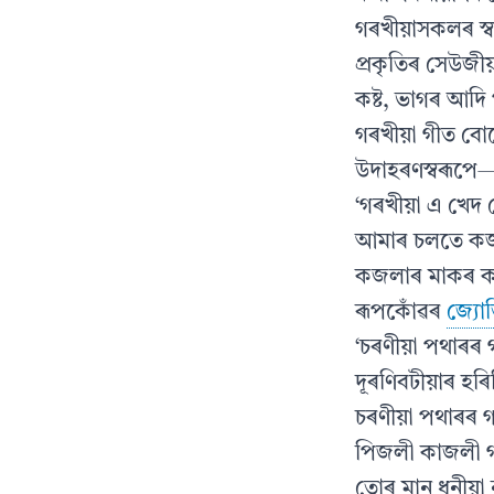
গৰখীয়াসকলৰ স্বা
প্ৰকৃতিৰ সেউজী
কষ্ট, ভাগৰ আদি
গৰখীয়া গীত বো
উদাহৰণস্বৰূপে
‘গৰখীয়া এ খেদ 
আমাৰ চলতে কজ
কজলাৰ মাকৰ ক
ৰূপকোঁৱৰ
জ্যো
‘চৰণীয়া পথাৰৰ 
দূৰণিবটীয়াৰ হৰি
চৰণীয়া পথাৰৰ 
পিজলী কাজলী গ
তোৰ মান ধুনীয়া 