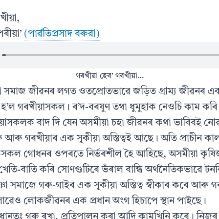
খীয়া,
পৰীয়া’
(পাৰ্ৱতিপ্ৰসাদ বৰুৱা)
গৰখীয়া হেৰ’ গৰখীয়া…
া সমাজ জীৱনৰ লগত ওতপ্ৰোতভাৱে জড়িত গ্ৰাম্য জীৱনৰ এ
্ৰ হ’ল গৰখীয়াসকল। ৰ’দ-বৰষুণ তথা ধুমুহাক নেওচি কাম কৰি
য়াসকলক বাদ দি যেন অসমীয়া চহা জীৱনৰ কথা ভাবিবই নোৱাৰি
ৰু গৰখীয়াৰ এক সুকীয়া অস্তিত্বই আছে। অতি প্ৰাচীন কাল
কল গোধনৰ ওপৰতে নিৰ্ভৰশীল হৈ আহিছে, অসমীয়া কৃষি
খেতি-বাতি কৰি সোণগুটিৰে ভঁৰাল বান্ধি অৰ্থনৈতিকভাৱে ট
ঞা সমাজে গৰু-গাইৰ এক সুকীয়া অস্তিত্ব স্বীকাৰ কৰে আৰু গ
োৱেও লোকজীৱনৰ এক প্ৰধান অংগ হিচাপে স্থান পাইছে।
ধানতঃ গৰু ৰখা, প্ৰতিপালন কৰা আদি কামখিনি কৰে। নিজৰ