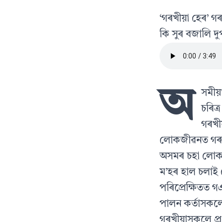
‘গৰখীয়া হেৰ’ গৰ
কি সুৰ বজালি দু
অ
সমীয়
চৰিত
গৰখী
লোকজীৱনত গৰু আ
অসমৰ চহা লোকস
ম’হৰ হাল চলাই 
পৰিপ্ৰেক্ষিতত গ
পালন কৰ্তাসকল
গৰখীয়াসকলে প্ৰ