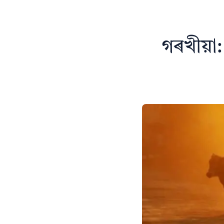
গৰখীয়া