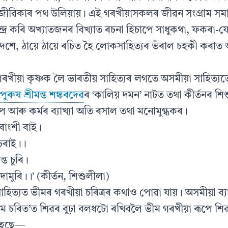
জীৱিকাৰ পথ উলিয়ায়। এই গৰখীয়াসকলৰ জীৱন সংগ্ৰাম সমাজ
দ্ৰ কৰি অখ্যাতজনৰ বিখ্যাত ৰচনা হিচাপে সাধুকথা, ফকৰা-
েশে, ঠায়ে ঠায়ে ৰচিত হৈ লোকসাহিত্যৰ ভঁৰাল চহকী কৰাত 
গৰখীয়া কৃষ্ণক লৈ ভাৰতীয় সাহিত্যৰ লগতে অসমীয়া সাহিত্যত
পুৰুষ শ্ৰীমন্ত শঙ্কৰদেৱ
ৰ ‘কালিয় দমন’ নাটত তথা কীৰ্তনৰ শিশ
ূপ আৰু কৰ্মৰ ব্যাখ্যা অতি ৰসাল তথা মনোমুগ্ধকৰ।
 বাংশী বাই।
 চৰাই।।
্ত চুৰি।
দামুৰি।।’ (কীৰ্তন, শিশুলীলা)
সাহিত্যত ভীমৰ গৰখীয়া চৰিত্ৰৰ কথাও পোৱা যায়। অসমীয়া ব্
ভীম চৰিত’ত শিৱৰ বুঢ়া বলধটো ৰখিবলৈ ভীম গৰখীয়া ৰূপে শ
 হৈছে—