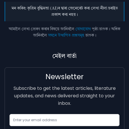
মন কৰিব: কৃত্ৰিম বুদ্ধিমত্তা (AI)ৰ দ্বাৰা জেনেৰেট কৰা লেখা নীলা চৰাইত
প্ৰকাশ কৰা নহয়।
আমালৈ লেখা প্ৰেৰণ কৰাৰ বিষয়ে জানিবলৈ
যোগাযোগ
পৃষ্ঠা চাওক। অধিক
জানিবলৈ
সঘনে উত্থাপিত প্ৰশ্নসমূহ
চাওক।
মেইল বাৰ্তা
Newsletter
Subscribe to get the latest articles, literature
updates, and news delivered straight to your
inbox.
Email Address