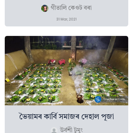
গীতালি কেওট বৰা
31 Mar, 2021
ভৈয়ামৰ কাৰ্বি সমাজৰ দেহাল পূজা
উৰ্বশী টুমুং