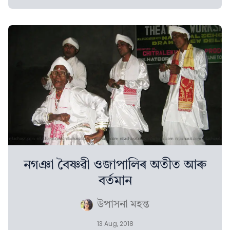
নগঞা বৈষ্ণৱী ওজাপালিৰ অতীত আৰু
বৰ্তমান
উপাসনা মহন্ত
13 Aug, 2018