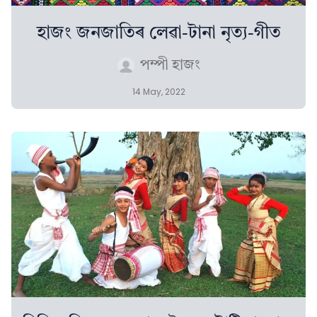
হাজং জনজাতিৰ লেৱা-টানা নৃত্য-গীত
পম্পী হাজং
14 May, 2022