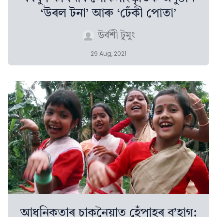
‘উৰল টনা’ আৰু ‘ঢেঁকী পোতা’
উৰ্বশী টুমুং
29 Aug, 2021
আধুনিকতাৰ চাকনৈয়াত হেঁপাহৰ ব’হাগ: