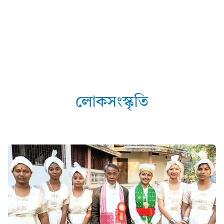
লোকসংস্কৃতি