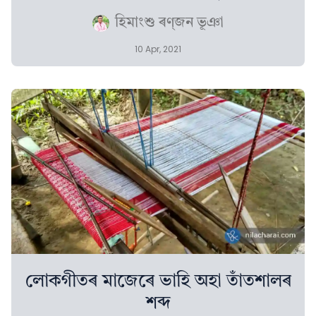
হিমাংশু ৰণ্‌জন ভূঞা
10 Apr, 2021
লোকগীতৰ মাজেৰে ভাহি অহা তাঁতশালৰ
শব্দ