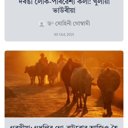
দৰঙী লোক-পৰিৱেশ্য কলা: খুলীয়া
ভাউৰীয়া
ড° মোহিনী গোস্বামী
30 Oct, 2021