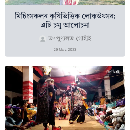
মিচিংসকলৰ কৃষিভিত্তিক লোকউৎসৱ:
এটি চমু আলোচনা
ড° পুণ্যলতা গোহাঁই
29 May, 2023