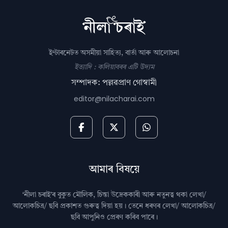
ইণ্টাৰনেটত অসমীয়া সাহিত্য, বাৰ্তা আৰু আলোচনা
ইত্যাদি : কলিয়াবৰৰ এটি উদ্যম
সম্পাদক: পল্লৱপ্ৰাণ গোস্বামী
editor@nilacharai.com
আমাৰ বিষয়ে
‘নীলা চৰাই’ৰ বুকুত মৌলিক, চিন্তা উদ্রেককাৰী আৰু নতুনত্ব থকা লেখা/
আলোকচিত্ৰ/ ছবি প্রকাশত গুৰুত্ব দিয়া হয়। তেনে ধৰণৰ লেখা/ আলোকচিত্ৰ/
ছবি আপুনিও প্রেৰণ কৰিব পাৰে।