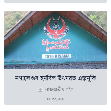
নগালেণ্ডৰ হৰ্নবিল উৎসৱত এভুমুকি
ৰাজপ্ৰতীম গগৈ
10 Dec, 2016