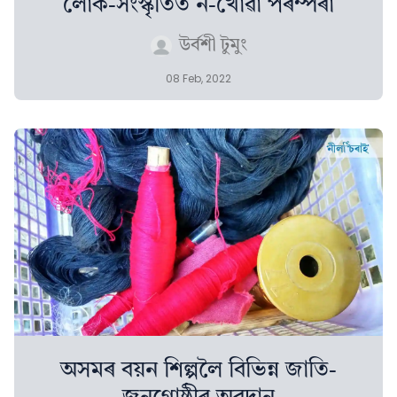
লোক-সংস্কৃতিত ন-খোৱা পৰম্পৰা
উৰ্বশী টুমুং
08 Feb, 2022
অসমৰ বয়ন শিল্পলৈ বিভিন্ন জাতি-