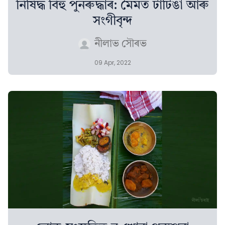
নিষিদ্ধ বিহু পুনৰুদ্ধাৰ: মৈমত টাটিঙা আৰু
সংগীবৃন্দ
নীলাভ সৌৰভ
09 Apr, 2022