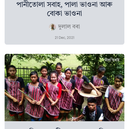
পানীতোলা সবাহ, পালা ভাওনা আৰু
বোকা ভাওনা
দুলাল বৰা
21 Dec, 2021