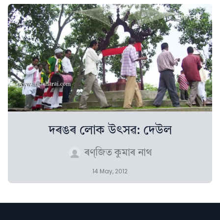
দৰঙৰ লোক উৎসৱ: দেউল
ৰণ্‌জিত কুমাৰ নাথ
14 May, 2012