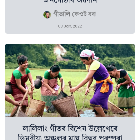
জনগোষ্ঠীৰ অৱদান
গীতালি কেওট বৰা
03 Jan, 2022
লালিলাং গীতৰ বিশেষ উল্লেখেৰে
ডিমৰীয়া অঞ্চলৰ মাঘ বিহুৰ পৰম্পৰা