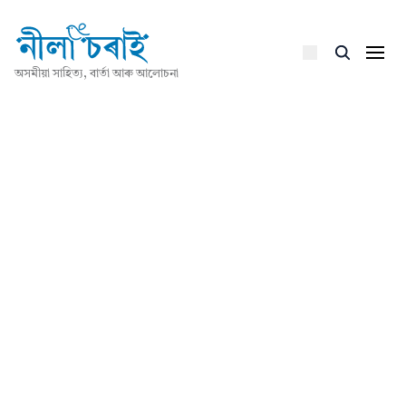
অসমীয়া সাহিত্য, বাৰ্তা আৰু আলোচনা