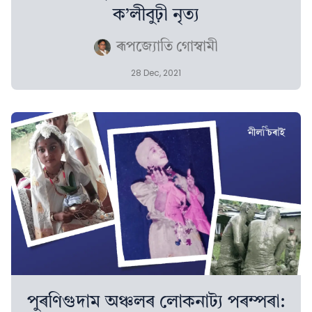
ক’লীবুঢ়ী নৃত্য
ৰূপজ্যোতি গোস্বামী
28 Dec, 2021
পুৰণিগুদাম অঞ্চলৰ লোকনাট্য পৰম্পৰা: