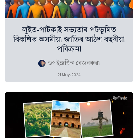
লুইত-পাটকাই সভ্যতাৰ পটভূমিত
বিকশিত অসমীয়া জাতিৰ আঠশ বছৰীয়া
পৰিক্ৰমা
ড° ইন্দ্ৰজিৎ বেজবৰুৱা
21 May, 2024