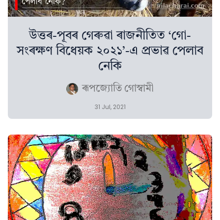
উত্তৰ-পূবৰ গেৰুৱা ৰাজনীতিত ‘গো-
সংৰক্ষণ বিধেয়ক ২০২১’-এ প্ৰভাৱ পেলাব
নেকি
ৰূপজ্যোতি গোস্বামী
31 Jul, 2021