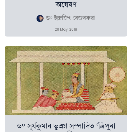
অন্বেষণ
ড° ইন্দ্ৰজিৎ বেজবৰুৱা
29 May, 2018
ড° সূৰ্যকুমাৰ ভূঞা সম্পাদিত ‘ত্ৰিপুৰা