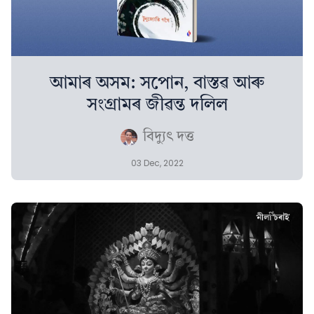
আমাৰ অসম: সপোন, বাস্তৱ আৰু
সংগ্ৰামৰ জীৱন্ত দলিল
বিদ্যুৎ দত্ত
03 Dec, 2022