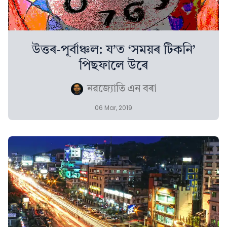
উত্তৰ-পূৰ্বাঞ্চল: য’ত ‘সময়ৰ টিকনি’
পিছফালে উৰে
নৱজ্যোতি এন বৰা
06 Mar, 2019