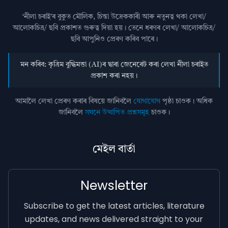
‘নীলা চৰাই’ৰ বুকুত মৌলিক, চিন্তা উদ্রেককাৰী আৰু নতুনত্ব থকা লেখা/
আলোকচিত্ৰ/ ছবি প্রকাশত গুৰুত্ব দিয়া হয়। তেনে ধৰণৰ লেখা/ আলোকচিত্ৰ/
ছবি আপুনিও প্রেৰণ কৰিব পাৰে।
মন কৰিব: কৃত্ৰিম বুদ্ধিমত্তা (AI)ৰ দ্বাৰা জেনেৰেট কৰা লেখা নীলা চৰাইত
প্ৰকাশ কৰা নহয়।
আমালৈ লেখা প্ৰেৰণ কৰাৰ বিষয়ে জানিবলৈ
যোগাযোগ
পৃষ্ঠা চাওক। অধিক
জানিবলৈ
সঘনে উত্থাপিত প্ৰশ্নসমূহ
চাওক।
মেইল বাৰ্তা
Newsletter
Subscribe to get the latest articles, literature
updates, and news delivered straight to your