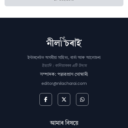
ইণ্টাৰনেটত অসমীয়া সাহিত্য, বাৰ্তা আৰু আলোচনা
ইত্যাদি : কলিয়াবৰৰ এটি উদ্যম
সম্পাদক: পল্লৱপ্ৰাণ গোস্বামী
editor@nilacharai.com
আমাৰ বিষয়ে