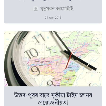
মৃদুপৱন বৰগোহাঁই
24 Apr, 2018
উত্তৰ-পূবৰ বাবে সুকীয়া টাইম জ’নৰ
প্ৰয়োজনীয়তা