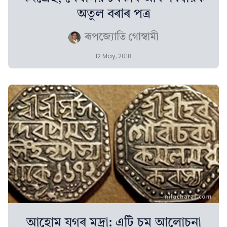
অতুল বৰাৰ পত্ৰ
ৰূপজ্যোতি গোস্বামী
12 May, 2018
আহোম যুগৰ মুদ্ৰা: এটি চমু আলোচনা