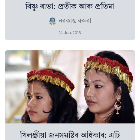
বিষ্ণু ৰাভা: প্রতীক আৰু প্ৰতিমা
নৱকান্ত বৰুৱা
14 Jun, 2018
খিলঞ্জীয়া জনসমষ্টিৰ অধিকাৰ: এটি