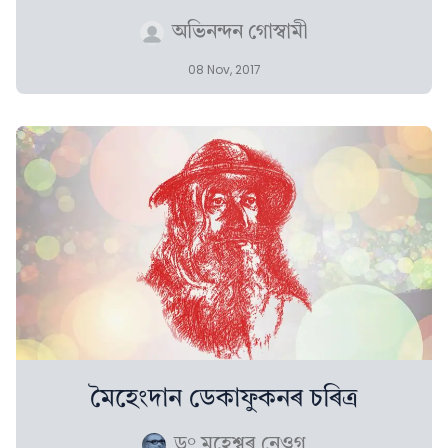
অভিনন্দন গোস্বামী
08 Nov, 2017
মৈহেংদান ডেকাফুকনৰ চৰিত্ৰ
ড° মহেশ্বৰ নেওগ