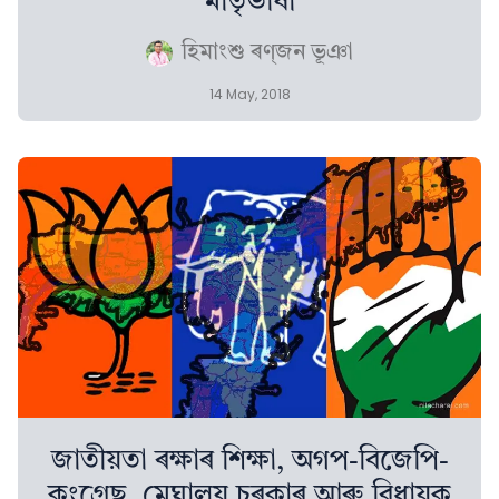
মাতৃভাষা
হিমাংশু ৰণ্‌জন ভূঞা
14 May, 2018
জাতীয়তা ৰক্ষাৰ শিক্ষা, অগপ-বিজেপি-
কংগ্ৰেছ, মেঘালয় চৰকাৰ আৰু বিধায়ক