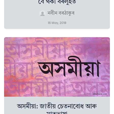
বৈ থকা বৰলুইত
নবীন বৰঠাকুৰ
16 May, 2018
অসমীয়া: জাতীয় চেতনাবোধ আৰু