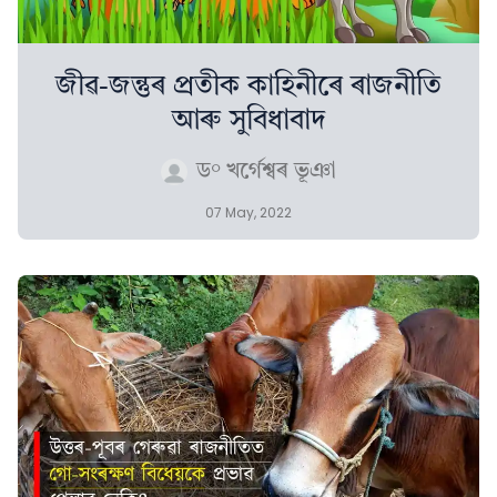
জীৱ-জন্তুৰ প্ৰতীক কাহিনীৰে ৰাজনীতি
আৰু সুবিধাবাদ
ড° খৰ্গেশ্বৰ ভূঞা
07 May, 2022