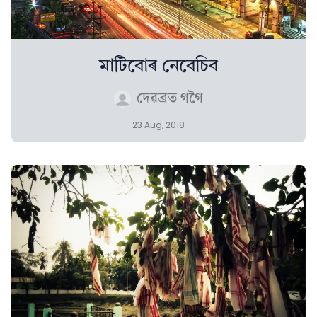
মাটিবোৰ নেবেচিব
দেৱব্ৰত গগৈ
23 Aug, 2018