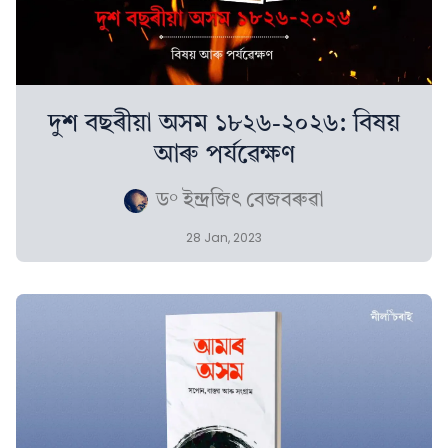
দুশ বছৰীয়া অসম ১৮২৬-২০২৬: বিষয়
আৰু পৰ্যৱেক্ষণ
ড° ইন্দ্ৰজিৎ বেজবৰুৱা
28 Jan, 2023