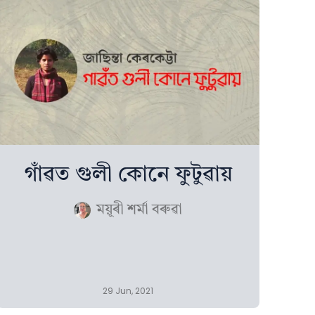
গাঁৱত গুলী কোনে ফুটুৱায়
ময়ূৰী শৰ্মা বৰুৱা
29 Jun, 2021