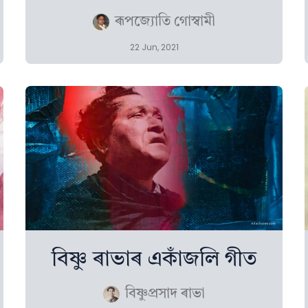
ৰূপজ্যোতি গোস্বামী
22 Jun, 2021
বিষ্ণু ৰাভাৰ একাঁজলি গীত
বিষ্ণুপ্ৰসাদ ৰাভা