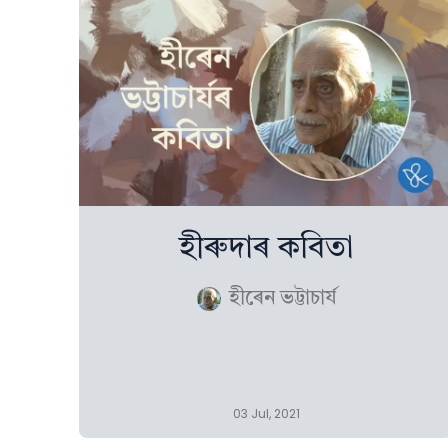
হীৰুদাৰ কবিতা
হীৰেন ভট্টাচাৰ্য
03 Jul, 2021