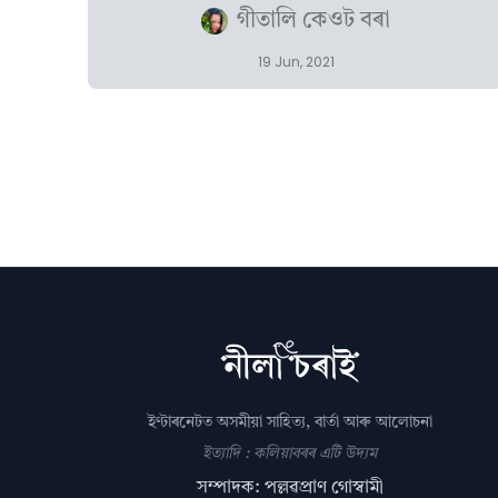
গীতালি কেওট বৰা
19 Jun, 2021
ইণ্টাৰনেটত অসমীয়া সাহিত্য, বাৰ্তা আৰু আলোচনা
ইত্যাদি : কলিয়াবৰৰ এটি উদ্যম
সম্পাদক: পল্লৱপ্ৰাণ গোস্বামী