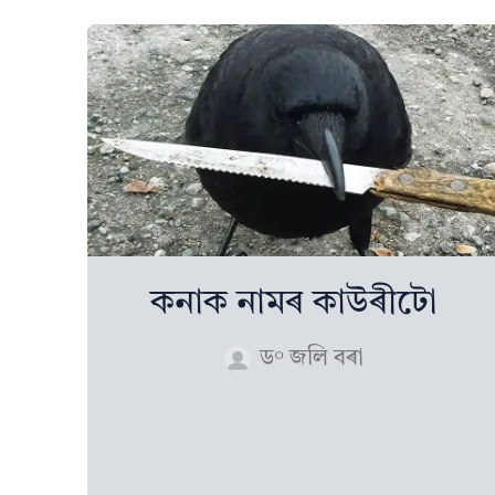
কনাক নামৰ কাউৰীটো
ড° জলি বৰা