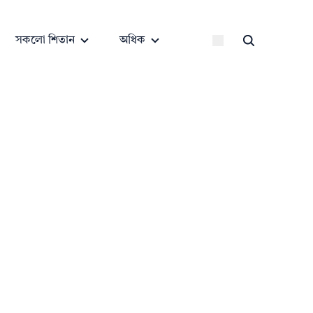
সকলো শিতান
অধিক