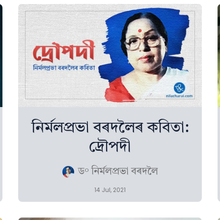
নিৰ্মলপ্ৰভা বৰদলৈৰ কবিতা:
দ্রৌপদী
ড° নিৰ্মলপ্ৰভা বৰদলৈ
14 Jul, 2021