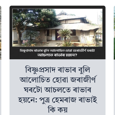
বিষ্ণুপ্ৰসাদ ৰাভাৰ বুলি
আলোচিত হোৱা জৰাজীৰ্ণ
ঘৰটো আচলতে ৰাভাৰ
হয়নে: পুত্ৰ হেমৰাজ ৰাভাই
কি কয়