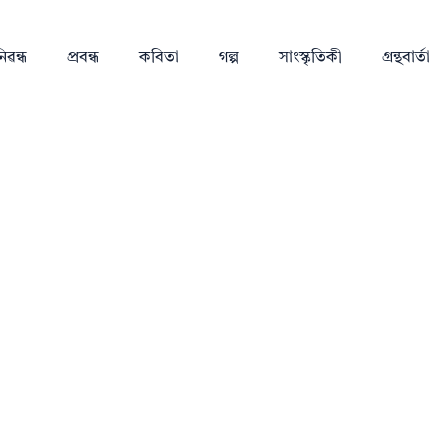
িৱন্ধ
প্ৰবন্ধ
কবিতা
গল্প
সাংস্কৃতিকী
গ্ৰন্থবাৰ্তা