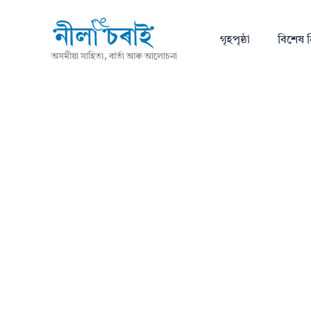
গৃহপৃষ্ঠা
বিশেষ ন
অসমীয়া সাহিত্য, বাৰ্তা আৰু আলোচনা