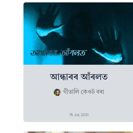
আন্ধাৰৰ আঁৰলত
গীতালি কেওট বৰা
15 Jul, 2021