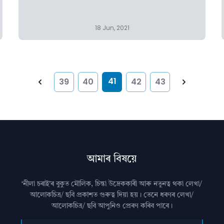
18 Jun, 2021
41
39
40
42
43
Previous
Next
আমাৰ বিষয়ে
‘নীলা চৰাই’ৰ বুকুত মৌলিক, চিন্তা উদ্রেককাৰী আৰু নতুনত্ব থকা লেখা/
আলোকচিত্ৰ/ ছবি প্রকাশত গুৰুত্ব দিয়া হয়। তেনে ধৰণৰ লেখা/
আলোকচিত্ৰ/ ছবি আপুনিও প্রেৰণ কৰিব পাৰে।