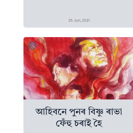
25 Jun, 2021
আহিবনে পুনৰ বিষ্ণু ৰাভা
ফেঁহু চৰাই হৈ