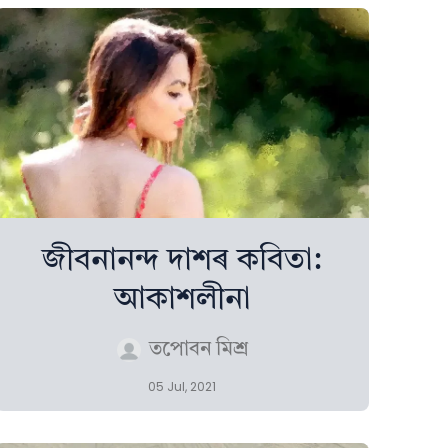
জীবনানন্দ দাশৰ কবিতা:
আকাশলীনা
তপোবন মিশ্ৰ
05 Jul, 2021