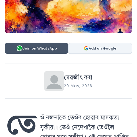
Join on WhatsApp
Add on Google
দেৱজীৎ বৰা
29 May, 2026
তে
ওঁ নজনাকৈ তেওঁৰ হোৱাৰ মাদকতা
সুকীয়া। তেওঁ নেদেখাকৈ তেওঁলৈ