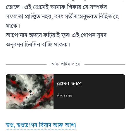
তোলে। এই প্ৰেমেই আমাক শিকায় যে সম্পৰ্কৰ
সফলতা প্ৰাপ্তিত নহয়, বৰং গভীৰ অনুভৱত নিহিত হৈ
থাকে।
আপোনাৰ হৃদয়ে কঢ়িয়াই ফুৰা এই গোপন সুৰৰ
অনুৰণন চিৰদিন বাজি থাকক।
আৰু পঢ়িব পাৰে
প্ৰেমৰ স্বৰূপ
লীলাধৰ বৰা
স্বপ্ন, স্বপ্নভংগৰ বিষাদ আৰু আশা