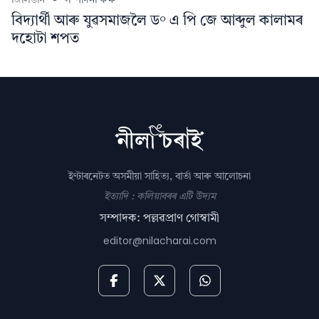
জিলিঙনি
সম্পাদনা কক্ষ
বিদ্যাৰ্থী আৰু যুৱসমাজলৈ ড° এ পি জে আব্দুল কালামৰ
দহোটা শপত
ইণ্টাৰনেটত অসমীয়া সাহিত্য, বাৰ্তা আৰু আলোচনা
ইত্যাদি : কলিয়াবৰৰ এটি উদ্যম
সম্পাদক: পল্লৱপ্ৰাণ গোস্বামী
editor@nilacharai.com