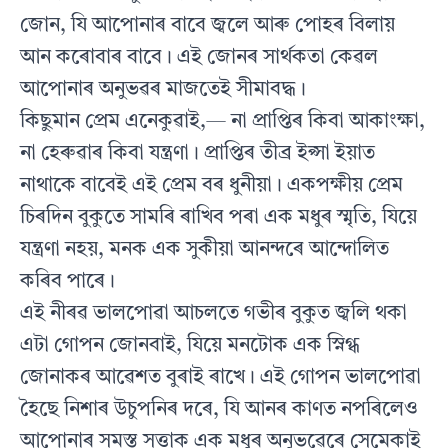
জোন, যি আপোনাৰ বাবে জ্বলে আৰু পোহৰ বিলায়
আন কৰোবাৰ বাবে। এই জোনৰ সাৰ্থকতা কেৱল
আপোনাৰ অনুভৱৰ মাজতেই সীমাবদ্ধ।
কিছুমান প্ৰেম এনেকুৱাই,— না প্ৰাপ্তিৰ কিবা আকাংক্ষা,
না হেৰুৱাৰ কিবা যন্ত্ৰণা। প্ৰাপ্তিৰ তীব্ৰ ইপ্সা ইয়াত
নাথাকে বাবেই এই প্ৰেম বৰ ধুনীয়া। একপক্ষীয় প্ৰেম
চিৰদিন বুকুতে সামৰি ৰাখিব পৰা এক মধুৰ স্মৃতি, যিয়ে
যন্ত্ৰণা নহয়, মনক এক সুকীয়া আনন্দৰে আন্দোলিত
কৰিব পাৰে।
এই নীৰৱ ভালপোৱা আচলতে গভীৰ বুকুত জ্বলি থকা
এটা গোপন জোনবাই, যিয়ে মনটোক এক স্নিগ্ধ
জোনাকৰ আৱেশত বুৰাই ৰাখে। এই গোপন ভালপোৱা
হৈছে নিশাৰ উচুপনিৰ দৰে, যি আনৰ কাণত নপৰিলেও
আপোনাৰ সমস্ত সত্তাক এক মধুৰ অনুভৱেৰে সেমেকাই