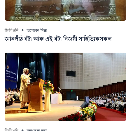
জিলিঙনি
তপোবন মিশ্ৰ
জ্ঞানপীঠ বঁটা আৰু এই বঁটা বিজয়ী সাহিত্যিকসকল