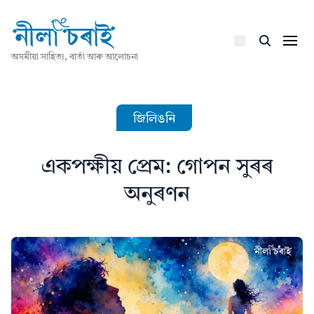
অসমীয়া সাহিত্য, বাৰ্তা আৰু আলোচনা
জিলিঙনি
একপক্ষীয় প্ৰেম: গোপন সুৰৰ
অনুৰণন