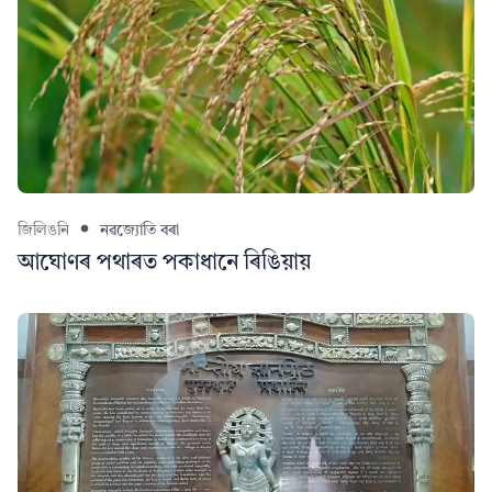
জিলিঙনি
নৱজ্যোতি বৰা
আঘোণৰ পথাৰত পকাধানে ৰিঙিয়ায়