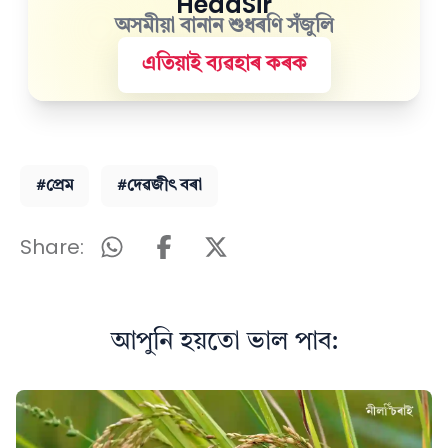
HeadSir
অসমীয়া বানান শুধৰণি সঁজুলি
এতিয়াই ব্যৱহাৰ কৰক
#প্ৰেম
#দেৱজীৎ বৰা
Share:
আপুনি হয়তো ভাল পাব: