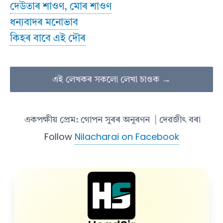
দেউতাৰ শাওণ, মোৰ শাওণ
ধন্যবাদৰ মনোভাব
কিহৰ বাবে এই দৌৰ
এই লেখকৰ সকলো লেখা চাওক →
একপক্ষীয় প্ৰেম: গোপন সুৰৰ অনুৰণন
| দেৱজীৎ বৰা
Follow
Nilacharai on Facebook