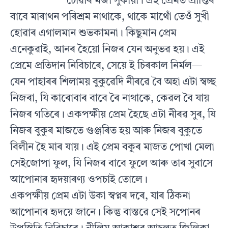
চোৱাৰ মজা সুকীয়া। এই প্ৰেমত প্ৰাপ্তিৰ
বাবে মাৰাথন পৰিশ্ৰম নাথাকে, থাকে মাথোঁ তেওঁ সুখী
হোৱাৰ এগালমান শুভকামনা। কিছুমান প্ৰেম
এনেকুৱাই, আনৰ হৈয়ো নিজৰ যেন অনুভৱ হয়। এই
প্ৰেমে প্ৰতিদান নিবিচাৰে, সেয়ে ই চিৰকাল নিৰ্মল—
যেন পাহাৰৰ শিলাময় বুকুৱেদি নীৰৱে বৈ অহা এটা স্বচ্ছ
নিজৰা, যি কাৰোবাৰ বাবে ৰৈ নাথাকে, কেৱল বৈ যায়
নিজৰ গতিৰে। একপক্ষীয় প্ৰেম হৈছে এটা নীৰৱ সুৰ, যি
নিজৰ বুকুৰ মাজতে গুঞ্জৰিত হয় আৰু নিজৰ বুকুতে
বিলীন হৈ মাৰ যায়। এই প্ৰেম বকুৰ মাজত পোখা মেলা
সেইজোপা ফুল, যি নিজৰ বাবে ফুলে আৰু তাৰ সুবাসে
আপোনাৰ হৃদয়াৰণ্য ওপচাই তোলে।
একপক্ষীয় প্ৰেম এটা উকা স্বপ্নৰ দৰে, যাৰ ঠিকনা
আপোনাৰ হৃদয়ে জানে। কিন্তু বাস্তৱে সেই সপোনৰ