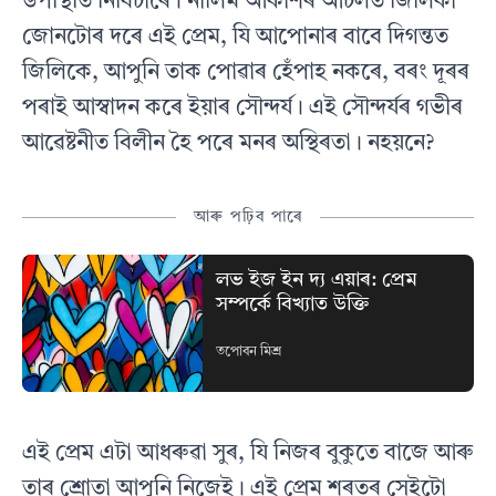
উপস্থিতি নিবিচাৰে। নীলিম আকাশৰ আচলত জিলিকা
জোনটোৰ দৰে এই প্ৰেম, যি আপোনাৰ বাবে দিগন্তত
জিলিকে, আপুনি তাক পোৱাৰ হেঁপাহ নকৰে, বৰং দূৰৰ
পৰাই আস্বাদন কৰে ইয়াৰ সৌন্দৰ্য। এই সৌন্দৰ্যৰ গভীৰ
আৱেষ্টনীত বিলীন হৈ পৰে মনৰ অস্থিৰতা। নহয়নে?
আৰু পঢ়িব পাৰে
লভ ইজ ইন দ্য এয়াৰ: প্রেম
সম্পর্কে বিখ্যাত উক্তি
তপোবন মিশ্ৰ
এই প্ৰেম এটা আধৰুৱা সুৰ, যি নিজৰ বুকুতে বাজে আৰু
তাৰ শ্ৰোতা আপুনি নিজেই। এই প্ৰেম শৰতৰ সেইটো