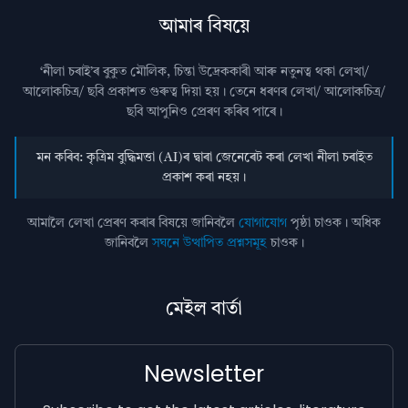
আমাৰ বিষয়ে
‘নীলা চৰাই’ৰ বুকুত মৌলিক, চিন্তা উদ্রেককাৰী আৰু নতুনত্ব থকা লেখা/
আলোকচিত্ৰ/ ছবি প্রকাশত গুৰুত্ব দিয়া হয়। তেনে ধৰণৰ লেখা/ আলোকচিত্ৰ/
ছবি আপুনিও প্রেৰণ কৰিব পাৰে।
মন কৰিব: কৃত্ৰিম বুদ্ধিমত্তা (AI)ৰ দ্বাৰা জেনেৰেট কৰা লেখা নীলা চৰাইত
প্ৰকাশ কৰা নহয়।
আমালৈ লেখা প্ৰেৰণ কৰাৰ বিষয়ে জানিবলৈ
যোগাযোগ
পৃষ্ঠা চাওক। অধিক
জানিবলৈ
সঘনে উত্থাপিত প্ৰশ্নসমূহ
চাওক।
মেইল বাৰ্তা
Newsletter