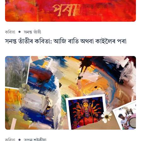
কবিতা
সনন্ত তাঁতী
সনন্ত তাঁতীৰ কবিতা: আজি ৰাতি অথবা কাইলৈৰ পৰা
কবিতা
তপন শইকীয়া