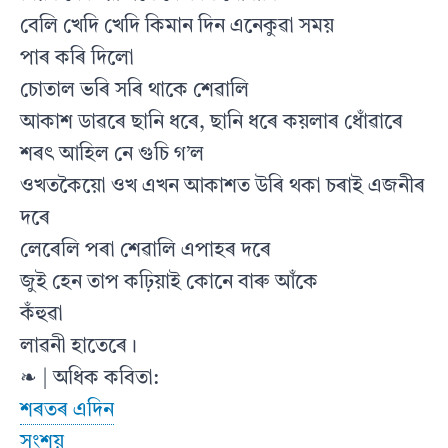
বেলি খেদি খেদি কিমান দিন এনেকুৱা সময়
পাৰ কৰি দিলো
চোতাল ভৰি সৰি থাকে শেৱালি
আকাশ ডাৱৰে ছানি ধৰে, ছানি ধৰে কয়লাৰ ধোঁৱাৰে
শৰৎ আহিল নে গুচি গ’ল
ওখতকৈয়ো ওখ এখন আকাশত উৰি থকা চৰাই এজনীৰ
দৰে
লেৰেলি পৰা শেৱালি এপাহৰ দৰে
জুই হেন তাপ কঢ়িয়াই কোনে বাৰু আঁকে
কঁহুৱা
লাৱনী হাতেৰে।
❧ | অধিক কবিতা:
শৰতৰ এদিন
সংশয়