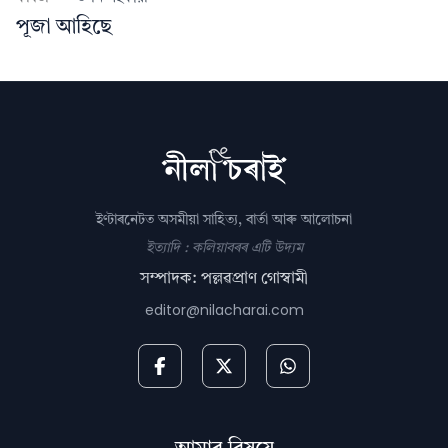
পূজা আহিছে
ইণ্টাৰনেটত অসমীয়া সাহিত্য, বাৰ্তা আৰু আলোচনা
ইত্যাদি : কলিয়াবৰৰ এটি উদ্যম
সম্পাদক: পল্লৱপ্ৰাণ গোস্বামী
editor@nilacharai.com