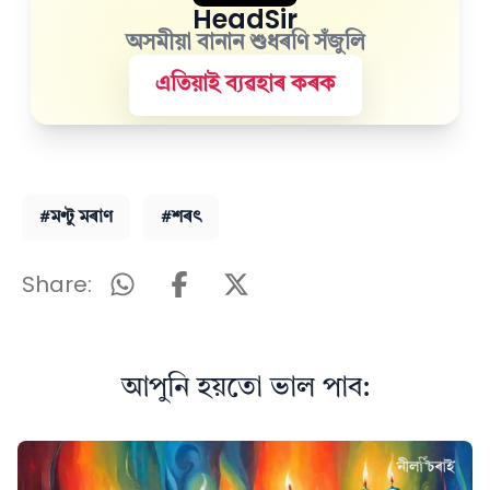
HeadSir
অসমীয়া বানান শুধৰণি সঁজুলি
এতিয়াই ব্যৱহাৰ কৰক
#মণ্টু মৰাণ
#শৰৎ
Share:
আপুনি হয়তো ভাল পাব: