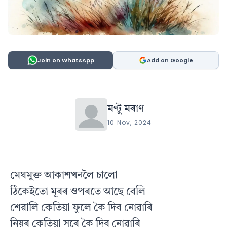
Join on WhatsApp
Add on Google
মণ্টু মৰাণ
10 Nov, 2024
মেঘমুক্ত আকাশখনলৈ চালো
ঠিকেইতো মূৰৰ ওপৰতে আছে বেলি
শেৱালি কেতিয়া ফুলে কৈ দিব নোৱাৰি
নিয়ৰ কেতিয়া সৰে কৈ দিব নোৱাৰি