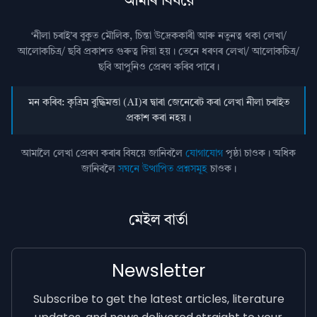
আমাৰ বিষয়ে
‘নীলা চৰাই’ৰ বুকুত মৌলিক, চিন্তা উদ্রেককাৰী আৰু নতুনত্ব থকা লেখা/
আলোকচিত্ৰ/ ছবি প্রকাশত গুৰুত্ব দিয়া হয়। তেনে ধৰণৰ লেখা/ আলোকচিত্ৰ/
ছবি আপুনিও প্রেৰণ কৰিব পাৰে।
মন কৰিব: কৃত্ৰিম বুদ্ধিমত্তা (AI)ৰ দ্বাৰা জেনেৰেট কৰা লেখা নীলা চৰাইত
প্ৰকাশ কৰা নহয়।
আমালৈ লেখা প্ৰেৰণ কৰাৰ বিষয়ে জানিবলৈ
যোগাযোগ
পৃষ্ঠা চাওক। অধিক
জানিবলৈ
সঘনে উত্থাপিত প্ৰশ্নসমূহ
চাওক।
মেইল বাৰ্তা
Newsletter
Subscribe to get the latest articles, literature