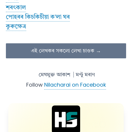
শৰৎকাল
পোহৰৰ কিচকিচীয়া ক’লা ঘৰ
কুৰুক্ষেত্ৰ
এই লেখকৰ সকলো লেখা চাওক →
মেঘমুক্ত আকাশ
| মণ্টু মৰাণ
Follow
Nilacharai on Facebook