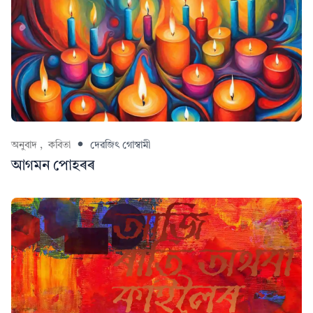
অনুবাদ ,
কবিতা
দেৱজিৎ গোস্বামী
আগমন পোহৰৰ