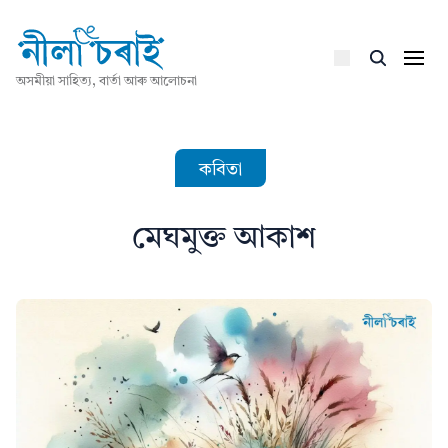
অসমীয়া সাহিত্য, বাৰ্তা আৰু আলোচনা
কবিতা
মেঘমুক্ত আকাশ