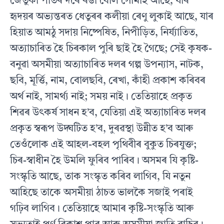
জেতুকা পাতৰ দৰে ৰঙা বোল সোমাই আছে, যাৰ
হৃদয়ৰ অভ্যন্তৰত ধেতুৰৰ কলীয়া ৰেণু লুকাই আছে, যাৰ
হিয়াত আমঠু সদায় নিষ্পেষিত, নিপীড়িত, নিৰ্য্যাতিত,
অত্যাচাৰিত হৈ চিৰকাল পুৰি ছাই হৈ গৈছে; সেই কৃষক-
বনুৱা অসমীয়া অত্যাচাৰিত দলৰ গল্প উপন্যাস, নাটক,
ছবি, মূৰ্ত্তি, নাম, বোলছবি, ৰেখা, কাঁহী প্রকাশ কৰিবৰ
অর্থ নাই, সামর্থ্য নাই; সময় নাই। তেতিয়াহে প্রকৃত
শিৱৰ উৎকর্ষ সাধন হ’ব, যেতিয়া এই অত্যাচাৰিত দলৰ
প্রকৃত স্বৰূপ উদ্ঘটিত হ’ব, দুৰৱস্থা উন্নীত হ’ব আৰু
তেওঁলোক এই আহল-বহল পৃথিবীৰ বুকুত চিৰযুক্ত;
চিৰ-স্বাধীন হৈ উমলি ফুৰিব পাৰিব। অসমৰ যি কৃষ্টি-
সংস্কৃতি আছে, তাক সংস্কৃত কৰিব লাগিব, যি নতুন
আহিছে তাকে অসমীয়া ঠাচত ভালকৈ সজাই পৰাই
গঢ়িব লাগিব। তেতিয়াহে আমাৰ কৃষ্টি-সংস্কৃতি আৰু