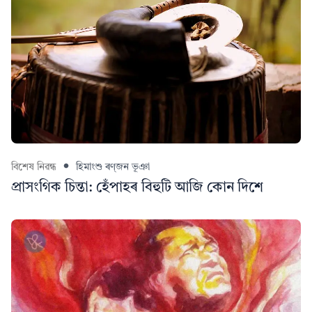
বিশেষ নিৱন্ধ
হিমাংশু ৰণ্‌জন ভূঞা
প্রাসংগিক চিন্তা: হেঁপাহৰ বিহুটি আজি কোন দিশে