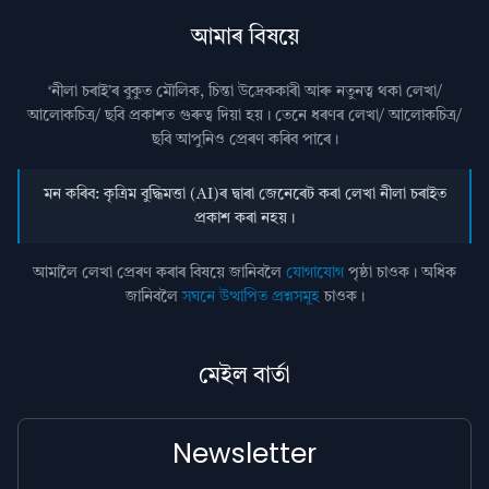
আমাৰ বিষয়ে
‘নীলা চৰাই’ৰ বুকুত মৌলিক, চিন্তা উদ্রেককাৰী আৰু নতুনত্ব থকা লেখা/
আলোকচিত্ৰ/ ছবি প্রকাশত গুৰুত্ব দিয়া হয়। তেনে ধৰণৰ লেখা/ আলোকচিত্ৰ/
ছবি আপুনিও প্রেৰণ কৰিব পাৰে।
মন কৰিব: কৃত্ৰিম বুদ্ধিমত্তা (AI)ৰ দ্বাৰা জেনেৰেট কৰা লেখা নীলা চৰাইত
প্ৰকাশ কৰা নহয়।
আমালৈ লেখা প্ৰেৰণ কৰাৰ বিষয়ে জানিবলৈ
যোগাযোগ
পৃষ্ঠা চাওক। অধিক
জানিবলৈ
সঘনে উত্থাপিত প্ৰশ্নসমূহ
চাওক।
মেইল বাৰ্তা
Newsletter