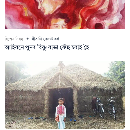
বিশেষ নিৱন্ধ
গীতালি কেওট বৰা
আহিবনে পুনৰ বিষ্ণু ৰাভা ফেঁহু চৰাই হৈ