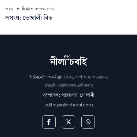
প্ৰবন্ধ
হিমাংশু ৰণ্‌জন ভূঞা
প্রসংগ: ভোগালী বিহু
ইণ্টাৰনেটত অসমীয়া সাহিত্য, বাৰ্তা আৰু আলোচনা
ইত্যাদি : কলিয়াবৰৰ এটি উদ্যম
সম্পাদক: পল্লৱপ্ৰাণ গোস্বামী
editor@nilacharai.com