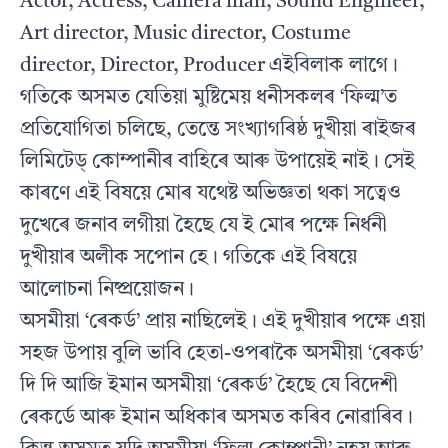
Actor, Actress, Camera man, Sound Engineer,
Art director, Music director, Costume
director, Director, Producer এইবিলাক লাগে।
গতিকে অসমত যেতিয়া মুষ্টিমেয় ধনীসকলৰ ‘ফিল্ম’ত
প্রতিযোগিতা চলিছে, তেন্তে সংখ্যাগৰিষ্ঠ দুখীয়া ৰাইজৰ
লিমিটেড্ কোম্পানীৰ বাহিৰে আৰু উপায়েই নাই। সেই
কাৰণে এই বিষয়ে মোৰ যথেষ্ট অভিজ্ঞতা থকা সত্বেও
দুখেৰে জনাব লগীয়া হৈছে যে ই মোৰ পক্ষে নিৰ্ধনী
দুখীয়াৰ অলীক সপোন হে। গতিকে এই বিষয়ে
আলোচনা নিষ্প্ৰয়োজন।
অসমীয়া ‘ৰেকর্ড’ প্রায় নাছিলেই। এই দুখীয়াৰ পক্ষে এয়া
সহজ উপায় বুলি ভাবি হেতা-ওপৰাকৈ অসমীয়া ‘ৰেকর্ড’
দি দি আজি ইমান অসমীয়া ‘ৰেকর্ড’ হৈছে যে বিদেশী
ৰেকৰ্ডে আৰু ইমান অধিকাৰ অসমত কৰিব নোৱাৰিব।