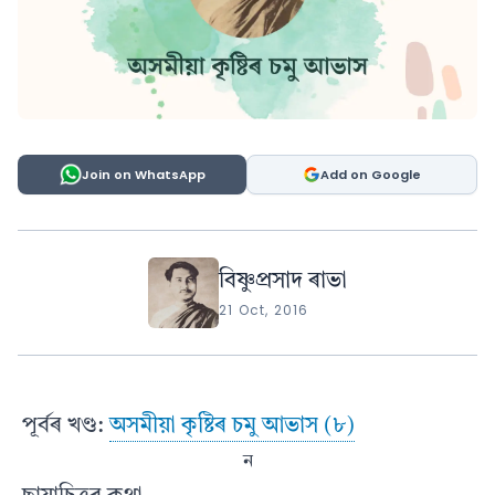
Join on WhatsApp
Add on Google
বিষ্ণুপ্ৰসাদ ৰাভা
21 Oct, 2016
পূৰ্বৰ খণ্ড:
অসমীয়া কৃষ্টিৰ চমু আভাস (৮)
ন