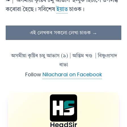
❧ | ‘অসমীয়া কৃষ্টিৰ চমু আভাস’ ই-বুক হিচাপে উপলব্ধ
কৰোৱা হৈছে। সবিশেষ
ইয়াত
চাওক।
এই লেখকৰ সকলো লেখা চাওক →
অসমীয়া কৃষ্টিৰ চমু আভাস (৯) | অন্তিম খণ্ড
| বিষ্ণুপ্ৰসাদ
ৰাভা
Follow
Nilacharai on Facebook
HeadSir