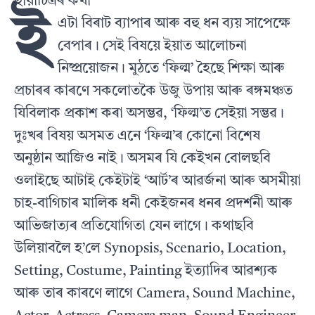
ছায়াচিত্ৰৰ কথা
ই
এটা বিৰাট ব্যাপাৰ আৰু বহু ধন ব্যয় সাপেক্ষে
বেপাৰ। সেই বিষয়ে ইয়াত আলোচনা
নিষ্প্ৰয়োজন। মুঠতে ‘ফিল্ম’ হৈছে শিক্ষা আৰু
প্ৰচাৰৰ কাৰণে সকলোতকৈ উজু উপায় আৰু ৰঙ্গমঞ্চত
যিবিলাক প্রকাশ কৰা অসম্ভৱ, ‘ফিল্ম’ত সেইয়া সম্ভৱ।
দুঃখৰ বিষয় অসমত এনে ‘ফিল্ম’ৰ কোনো বিশেষ
অনুষ্ঠান আজিও নাই। অসমৰ যি কেইখন বোলছবি
ওলাইছে আটাই কেইটাই ‘আর্ট’ৰ আৱৰ্জনা আৰু অসমীয়া
চাহ-বাগিচাৰ মালিক ধনী কেইজনৰ ধনৰ প্রদর্শনী আৰু
আভিজাত্যৰ প্রতিযোগিতা যেন লাগে । কথাছবি
উলিয়াবলৈ হ’লে Synopsis, Scenario, Location,
Setting, Costume, Painting ইত্যাদিৰ আৱশ্যক
আৰু তাৰ কাৰণে লাগে Camera, Sound Machine,