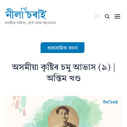
অসমীয়া সাহিত্য, বাৰ্তা আৰু আলোচনা
ধাৰাবাহিক ৰচনা
অসমীয়া কৃষ্টিৰ চমু আভাস (৯) |
অন্তিম খণ্ড