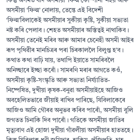
কিন্তু অসমত যদি অসমীয়া ‘ফিল্ম কোম্পানী’ নহয় আৰু
অসমীয়া ‘ফিল্ম’ নোলায়, তেন্তে এই বিদেশী
‘ফিল্ম’বিলাকেই অসমীয়াৰ সুকীয়া কৃষ্টি, সুকীয়া সভ্যতা
নষ্ট কৰি পেলাব। শেহত অসমীয়াৰ অস্তিত্বই নাথাকিব।
অসমীয়া তেনেই মৰিব আৰু আমাৰ চেনেহী অসমী আইৰ
ৰূপ পৃথিৱীৰ মানচিত্ৰৰ পৰা চিৰকাললৈ বিলুপ্ত হ’ব।
কথাত কথা বাঢ়ি যায়, তথাপি ইয়াতে সামৰিবলৈ
অনিচ্ছাৰে ইচ্ছা কৰোঁ। সামৰণি মৰাৰ আগতে কওঁ,
অসমীয়া কৃষ্টি-সংস্কৃতি আৰু সভ্যতা নির্য্যাতিত-
নিষ্পেষিত, দুখীয়া কৃষক-বনুৱা অসমীয়াইহে আজিও
অবহেলিতভাৱে জীয়াই ৰাখিব পাৰিছে, যিবিলাকেৰে
আজিও আমি গৌৰৱ অনুভৱ কৰিব পাৰোঁ, অসমীয়া বুলি
জগতত চিনাকি দিব পাৰোঁ। গতিকে অসমীয়া জাতিৰ
মৃত্যুবাণ এই হোজা দুখীয়া গাঁৱলীয়া অসমীয়াৰ হাততহে।