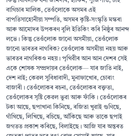
কিন্তু যিবিলাক ধনী জমিদাৰ, হাকিম, পুঁজিপতি, চাহ
বাগিচাৰ মালিক, তেওঁলোকে অসমৰ এই
বাপতিসাহোনীয়া সম্পতি, অসমৰ কৃষ্টি-সংস্কৃতি মস্কৰা
আৰু আমোদৰ উপকৰণ বুলি ইতিকিং কৰি নিষ্ঠুৰ আনন্দ
লভে। কিন্তু তেওঁলোক জানো অসমীয়া, তেওঁলোক
জানো ভাৰতৰ নাগৰিক? তেওঁলোক অসমীয়া নহয় আৰু
ভাৰতৰ নাগৰিকও নহয়। পৃথিৱীৰ আন আন দেশৰ সেই
একে শোষক সম্প্রদায়ৰ তেওঁলোক— যাৰ জাতি নাই,
দেশ নাই; কেৱল সুবিধাবাদী, মুনাফাখোৰ, চোৰাং
বাজাৰী। তেওঁলোকৰ ৰচনা, তেওঁলোকৰ বক্তৃতা,
তেওঁলোকৰ সৃষ্টি কেৱল ভুৱা আৰু ফাঁকি। তেওঁলোকৰ
টকা আছে, ছপাখানা কিনিছে, ৰজিতা খুৱাই গুণিছে,
গাঁথিছে, লিখিছে, ৰচিছে, আঁকিছে আৰু তাকে ছপাই
জগতত প্রকাশ কৰিছে, বিলাইছে। আজি যাৰ অন্তৰত