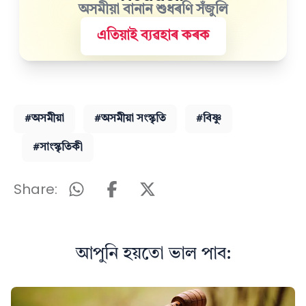
অসমীয়া বানান শুধৰণি সঁজুলি
এতিয়াই ব্যৱহাৰ কৰক
#অসমীয়া
#অসমীয়া সংস্কৃতি
#বিষ্ণু
#সাংস্কৃতিকী
Share:
আপুনি হয়তো ভাল পাব: