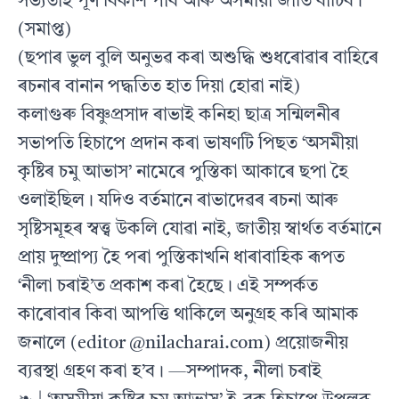
সভ্যতাই পূর্ণ বিকাশ পাব আৰু অসমীয়া জাতি বাচিব।
(সমাপ্ত)
(ছপাৰ ভুল বুলি অনুভৱ কৰা অশুদ্ধি শুধৰোৱাৰ বাহিৰে
ৰচনাৰ বানান পদ্ধতিত হাত দিয়া হোৱা নাই)
কলাগুৰু বিষ্ণুপ্ৰসাদ ৰাভাই কনিহা ছাত্ৰ সন্মিলনীৰ
সভাপতি হিচাপে প্ৰদান কৰা ভাষণটি পিছত ‘অসমীয়া
কৃষ্টিৰ চমু আভাস’ নামেৰে পুস্তিকা আকাৰে ছপা হৈ
ওলাইছিল। যদিও বৰ্তমানে ৰাভাদেৱৰ ৰচনা আৰু
সৃষ্টিসমূহৰ স্বত্ত্ব উকলি যোৱা নাই, জাতীয় স্বাৰ্থত বৰ্তমানে
প্ৰায় দুষ্প্ৰাপ্য হৈ পৰা পুস্তিকাখনি ধাৰাবাহিক ৰূপত
‘নীলা চৰাই’ত প্ৰকাশ কৰা হৈছে। এই সম্পৰ্কত
কাৰোবাৰ কিবা আপত্তি থাকিলে অনুগ্ৰহ কৰি আমাক
জনালে (editor @nilacharai.com) প্ৰয়োজনীয়
ব্যৱস্থা গ্ৰহণ কৰা হ’ব। —সম্পাদক, নীলা চৰাই