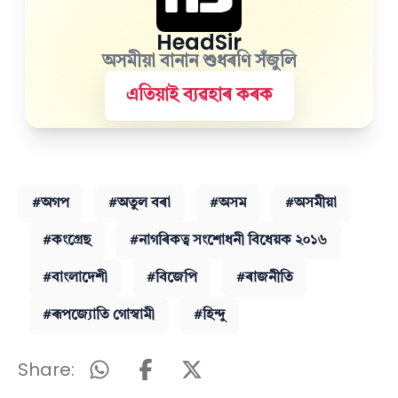
HeadSir
অসমীয়া বানান শুধৰণি সঁজুলি
এতিয়াই ব্যৱহাৰ কৰক
#অগপ
#অতুল বৰা
#অসম
#অসমীয়া
#কংগ্ৰেছ
#নাগৰিকত্ব সংশোধনী বিধেয়ক ২০১৬
#বাংলাদেশী
#বিজেপি
#ৰাজনীতি
#ৰূপজ্যোতি গোস্বামী
#হিন্দু
Share: