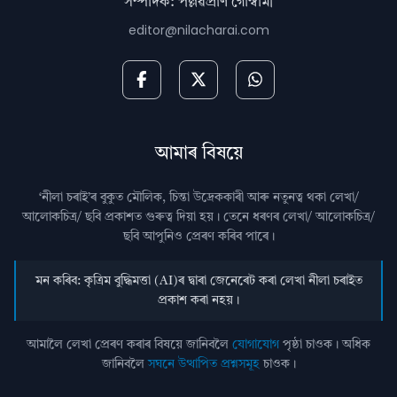
সম্পাদক: পল্লৱপ্ৰাণ গোস্বামী
editor@nilacharai.com
আমাৰ বিষয়ে
‘নীলা চৰাই’ৰ বুকুত মৌলিক, চিন্তা উদ্রেককাৰী আৰু নতুনত্ব থকা লেখা/
আলোকচিত্ৰ/ ছবি প্রকাশত গুৰুত্ব দিয়া হয়। তেনে ধৰণৰ লেখা/ আলোকচিত্ৰ/
ছবি আপুনিও প্রেৰণ কৰিব পাৰে।
মন কৰিব: কৃত্ৰিম বুদ্ধিমত্তা (AI)ৰ দ্বাৰা জেনেৰেট কৰা লেখা নীলা চৰাইত
প্ৰকাশ কৰা নহয়।
আমালৈ লেখা প্ৰেৰণ কৰাৰ বিষয়ে জানিবলৈ
যোগাযোগ
পৃষ্ঠা চাওক। অধিক
জানিবলৈ
সঘনে উত্থাপিত প্ৰশ্নসমূহ
চাওক।