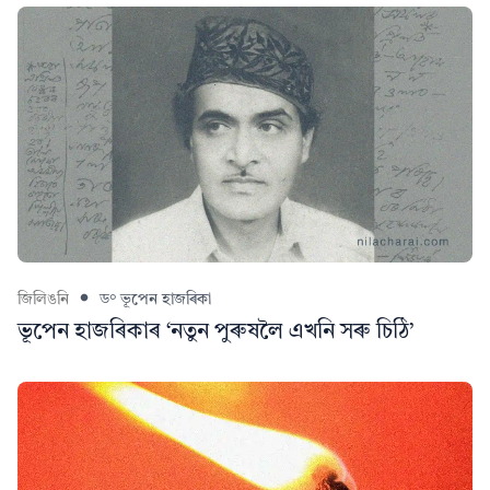
জিলিঙনি
ড° ভূপেন হাজৰিকা
ভূপেন হাজৰিকাৰ ‘নতুন পুৰুষলৈ এখনি সৰু চিঠি’