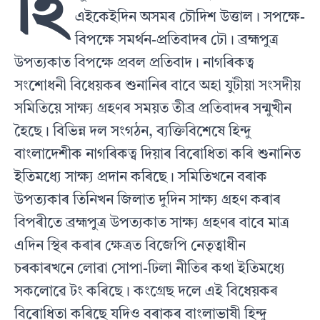
হি
এইকেইদিন অসমৰ চৌদিশ উত্তাল। সপক্ষে-
বিপক্ষে সমৰ্থন-প্ৰতিবাদৰ ঢৌ। ব্ৰহ্মপুত্ৰ
উপত‍্যকাত বিপক্ষে প্ৰবল প্ৰতিবাদ। নাগৰিকত্ব
সংশোধনী বিধেয়কৰ শুনানিৰ বাবে অহা যুটীয়া সংসদীয়
সমিতিয়ে সাক্ষ‍্য গ্ৰহণৰ সময়ত তীব্ৰ প্ৰতিবাদৰ সন্মুখীন
হৈছে। বিভিন্ন দল সংগঠন, ব‍্যক্তিবিশেষে হিন্দু
বাংলাদেশীক নাগৰিকত্ব দিয়াৰ বিৰোধিতা কৰি শুনানিত
ইতিমধ‍্যে সাক্ষ্য প্ৰদান কৰিছে। সমিতিখনে বৰাক
উপত‍্যকাৰ তিনিখন জিলাত দুদিন সাক্ষ‍্য গ্ৰহণ কৰাৰ
বিপৰীতে ব্ৰহ্মপুত্ৰ উপত‍্যকাত সাক্ষ‍্য গ্ৰহণৰ বাবে মাত্ৰ
এদিন স্থিৰ কৰাৰ ক্ষেত্ৰত বিজেপি নেতৃত্বাধীন
চৰকাৰখনে লোৱা সোপা-ঢিলা নীতিৰ কথা ইতিমধ‍্যে
সকলোৱে টং কৰিছে। কংগ্ৰেছ দলে এই বিধেয়কৰ
বিৰোধিতা কৰিছে যদিও বৰাকৰ বাংলাভাষী হিন্দু