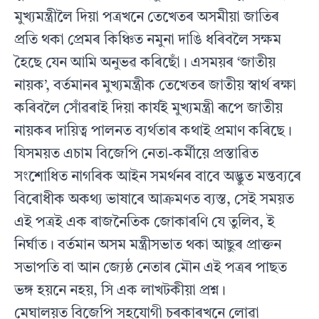
মুখ‍্যমন্ত্ৰীলৈ দিয়া পত্ৰখনে তেখেতৰ অসমীয়া জাতিৰ
প্ৰতি থকা প্ৰেমৰ কিঞ্চিত নমুনা দাঙি ধৰিবলৈ সক্ষম
হৈছে যেন আমি অনুভৱ কৰিছোঁ। এসময়ৰ ‘জাতীয়
নায়ক’, বৰ্তমানৰ মুখ‍্যমন্ত্ৰীক তেখেতৰ জাতীয় স্বাৰ্থ ৰক্ষা
কৰিবলৈ সোঁৱৰাই দিয়া কাৰ্যই মুখ‍্যমন্ত্ৰী ৰূপে জাতীয়
নায়কৰ দায়িত্ব পালনত ব্যৰ্থতাৰ কথাই প্ৰমাণ কৰিছে।
যিসময়ত এচাম বিজেপি নেতা-কৰ্মীয়ে প্ৰস্তাৱিত
সংশোধিত নাগৰিক আইন সমৰ্থনৰ বাবে অদ্ভুত মন্তব‍্যৰে
বিৰোধীক অকথ‍্য ভাষাৰে আক্ৰমণত ব‍্যস্ত, সেই সময়ত
এই পত্ৰই এক ৰাজনৈতিক জোকাৰণি যে তুলিব, ই
নিৰ্ঘাত। বৰ্তমান অসম মন্ত্ৰীসভাত থকা আছুৰ প্ৰাক্তন
সভাপতি বা আন জ‍্যেষ্ঠ নেতাৰ মৌন এই পত্ৰৰ পাছত
ভঙ্গ হয়নে নহয়, সি এক লাখটকীয়া প্ৰশ্ন।
মেঘালয়ত বিজেপি সহযোগী চৰকাৰখনে লোৱা