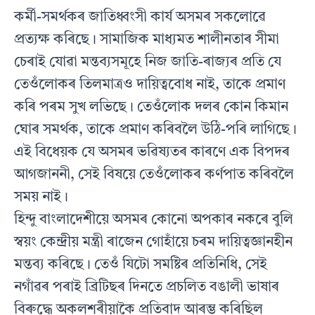
কৰ্মী-সমৰ্থকৰ জাতিধ্বংসী কাৰ্য‍ অসমৰ সকলোৱে
প্ৰত‍্যক্ষ কৰিছে। সামাজিক মাধ‍্যমত শালীনতাৰ সীমা
চেৰাই যোৱা মন্তব‍্যসমূহে নিজ জাতি-ৰাজ‍্যৰ প্ৰতি যে
তেওঁলোকৰ তিলমাত্ৰও দায়িত্ববোধ নাই, তাকে প্ৰমাণ
কৰি পৰম সুখ লভিছে। তেওঁলোক দলৰ কোন কিমান
ঘোৰ সমৰ্থক, তাকে প্ৰমাণ কৰিবলৈ উঠি-পৰি লাগিছে।
এই বিধেয়ক যে অসমৰ ভৱিষ‍্যতৰ কাৰণে এক বিপদৰ
আগজাননী, সেই বিষয়ে তেওঁলোকৰ কৰ্ণপাত কৰিবলৈ
সময় নাই।
হিন্দু বাংলাদেশীয়ে অসমৰ কোনো অপকাৰ নকৰে বুলি
স্বয়ং কেন্দ্ৰীয় মন্ত্ৰী ৰাজেন গোহাঁয়ে চৰম দায়িত্বজ্ঞানহীন
মন্তব‍্য কৰিছে। তেওঁ যিটো সমষ্টিৰ প্ৰতিনিধি, সেই
নগাঁৱৰ পৰাই ব্ৰিটিছৰ দিনতে প্ৰচলিত বঙালী ভাষাৰ
বিৰুদ্ধে অকলশৰীয়াকৈ প্ৰতিবাদ আৰম্ভ কৰিছিল