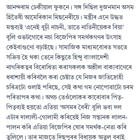
আনন্দৰাম ঢেকীয়াল ফুকনে। সঙ্গ দিছিল দুজনমান অসম
হিতৈষী আমেৰিকান মিছনেৰীয়ে। মন্ত্ৰীৰ এনে উদ্ধত
মন্তব‍্যই ‘এনেই বুঢ়ী নাচনী, তাতে নাতিনীয়েকৰ বিয়া’
বুলি ওভটগোৰে নচা বিজেপিৰ সমৰ্থকগণৰ উৎসাহ
কেইবাগুণো বঢ়াইছে। সামাজিক মাধ‍্যমবোৰত সততে
সক্ৰিয় হৈ থকা তেনে কিছুৱে হিন্দু বাংলাদেশী
নাগৰিকত্বৰ বিৰোধিতা কৰাসকলক অশ্লীল বাক‍্যবাণেৰে
ধৰাশায়ী কৰিবলৈ কৰা চেষ্টাত যে নিজৰ জাতিদ্ৰোহী
চৰিত্ৰটো ওলাই পৰিছে, সেই কথা গম নোপোৱাটো চৰম
পৰিতাপৰ কথা। অথচ তেওঁলোকৰ কাৰোবাৰ পিতৃ-
পিতৃব্যই হয়তো এতিয়া ‘অসমৰ বৈৰী’ বুলি ভবা দল
এটাৰ দালালী-গোলামী কৰিয়েই নিজ সন্তানক লালন-
পালন কৰি এতিয়া বিজেপিৰ ঘোৰ সমৰ্থক-নেতা কৰি
তুলিলে। তাৰ মাজতে দিছপুৰৰ বিধায়ক অতুল বৰাই