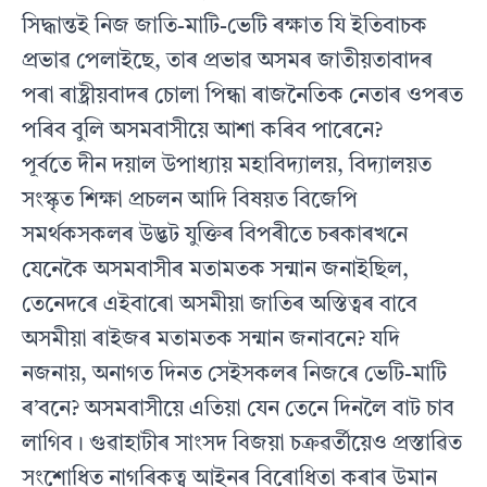
সিদ্ধান্তই নিজ জাতি-মাটি-ভেটি ৰক্ষাত যি ইতিবাচক
প্ৰভাৱ পেলাইছে, তাৰ প্ৰভাৱ অসমৰ জাতীয়তাবাদৰ
পৰা ৰাষ্ট্ৰীয়বাদৰ চোলা পিন্ধা ৰাজনৈতিক নেতাৰ ওপৰত
পৰিব বুলি অসমবাসীয়ে আশা কৰিব পাৰেনে?
পূৰ্বতে দীন দয়াল উপাধ‍্যায় মহাবিদ‍্যালয়, বিদ‍্যালয়ত
সংস্কৃত শিক্ষা প্ৰচলন আদি বিষয়ত বিজেপি
সমৰ্থকসকলৰ উদ্ভট যুক্তিৰ বিপৰীতে চৰকাৰখনে
যেনেকৈ অসমবাসীৰ মতামতক সন্মান জনাইছিল,
তেনেদৰে এইবাৰো অসমীয়া জাতিৰ অস্তিত্বৰ বাবে
অসমীয়া ৰাইজৰ মতামতক সন্মান জনাবনে? যদি
নজনায়, অনাগত দিনত সেইসকলৰ নিজৰে ভেটি-মাটি
ৰ’বনে? অসমবাসীয়ে এতিয়া যেন তেনে দিনলৈ বাট চাব
লাগিব। গুৱাহাটীৰ সাংসদ বিজয়া চক্ৰৱৰ্তীয়েও প্ৰস্তাৱিত
সংশোধিত নাগৰিকত্ব আইনৰ বিৰোধিতা কৰাৰ উমান