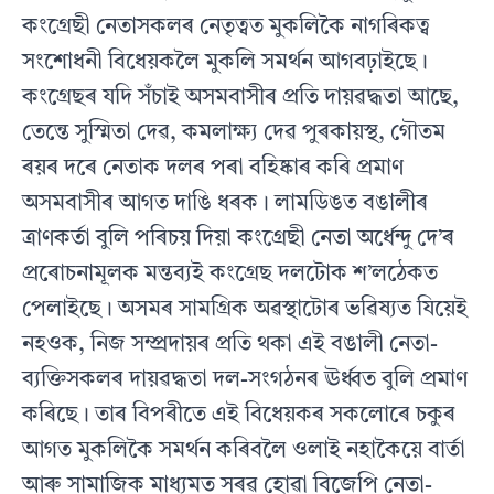
কংগ্ৰেছী নেতাসকলৰ নেতৃত্বত মুকলিকৈ নাগৰিকত্ব
সংশোধনী বিধেয়কলৈ মুকলি সমৰ্থন আগবঢ়াইছে।
কংগ্ৰেছৰ যদি সঁচাই অসমবাসীৰ প্ৰতি দায়ৱদ্ধতা আছে,
তেন্তে সুস্মিতা দেৱ, কমলাক্ষ্য দেৱ পুৰকায়স্থ, গৌতম
ৰয়ৰ দৰে নেতাক দলৰ পৰা বহিষ্কাৰ কৰি প্ৰমাণ
অসমবাসীৰ আগত দাঙি ধৰক। লামডিঙত বঙালীৰ
ত্ৰাণকৰ্তা বুলি পৰিচয় দিয়া কংগ্ৰেছী নেতা অৰ্ধেন্দু দে’ৰ
প্ৰৰোচনামূলক মন্তব‍্যই কংগ্ৰেছ দলটোক শ’লঠেকত
পেলাইছে। অসমৰ সামগ্ৰিক অৱস্থাটোৰ ভৱিষ‍্যত যিয়েই
নহওক, নিজ সম্প্ৰদায়ৰ প্ৰতি থকা এই বঙালী নেতা-
ব‍্যক্তিসকলৰ দায়ৱদ্ধতা দল-সংগঠনৰ ঊৰ্ধ্বত বুলি প্ৰমাণ
কৰিছে। তাৰ বিপৰীতে এই বিধেয়কৰ সকলোৰে চকুৰ
আগত মুকলিকৈ সমৰ্থন কৰিবলৈ ওলাই নহাকৈয়ে বাৰ্তা
আৰু সামাজিক মাধ‍্যমত সৰৱ হোৱা বিজেপি নেতা-