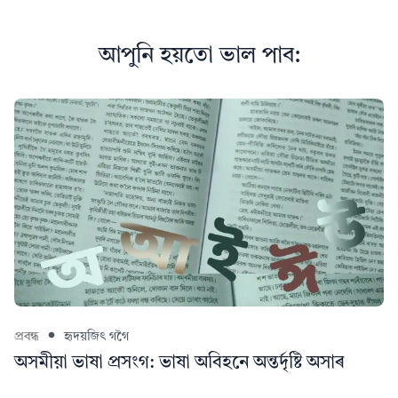
আপুনি হয়তো ভাল পাব:
প্ৰবন্ধ
হৃদয়জিৎ গগৈ
অসমীয়া ভাষা প্ৰসংগ: ভাষা অবিহনে অন্তৰ্দৃষ্টি অসাৰ