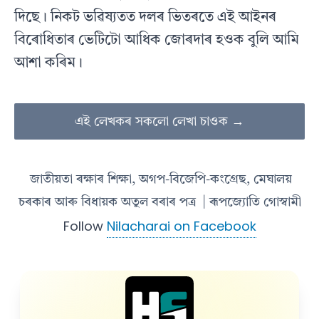
দিছে। নিকট ভৱিষ্যতত দলৰ ভিতৰতে এই আইনৰ
বিৰোধিতাৰ ভেটিটো আধিক জোৰদাৰ হওক বুলি আমি
আশা কৰিম।
এই লেখকৰ সকলো লেখা চাওক →
জাতীয়তা ৰক্ষাৰ শিক্ষা, অগপ-বিজেপি-কংগ্ৰেছ, মেঘালয়
চৰকাৰ আৰু বিধায়ক অতুল বৰাৰ পত্ৰ
| ৰূপজ্যোতি গোস্বামী
Follow
Nilacharai on Facebook