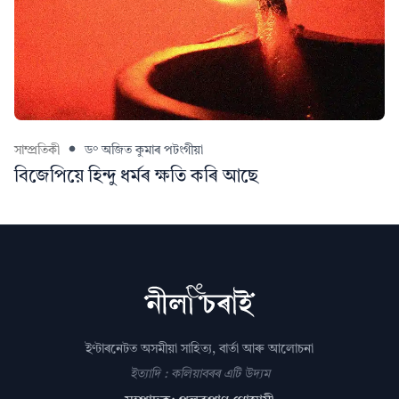
সাম্প্ৰতিকী
ড° অজিত কুমাৰ পটংগীয়া
বিজেপিয়ে হিন্দু ধর্মৰ ক্ষতি কৰি আছে
ইণ্টাৰনেটত অসমীয়া সাহিত্য, বাৰ্তা আৰু আলোচনা
ইত্যাদি : কলিয়াবৰৰ এটি উদ্যম