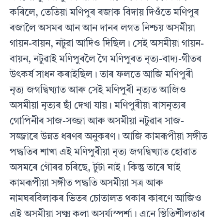
কৰিলে, তেতিয়া মণিপুৰ ৰজাক বিদায় দিওঁতে মণিপুৰ
ৰজালৈ অসমৰ আন আন দানৰ লগত নিশ্চয় অসমীয়া
গায়ন-বায়ন, নটুৱা আদিও দিছিল। সেই অসমীয়া গায়ন-
বায়ন, নটুৱাই মণিপুৰলৈ গৈ মণিপুৰত নৃত্য-বাদ্য-গীতৰ
উৎকৰ্ষ সাধন কৰাইছিল। তাৰ ফলতে আজি মণিপুৰী
নৃত্য জগদ্বিখ্যাত আৰু সেই মণিপুৰী নৃত্যত আজিও
অসমীয়া নৃত্যৰ ছাঁ দেখা যায়। মণিপুৰীয়া ৰাসনৃত্যৰ
গোপিনীৰ সাজ-সজ্জা আৰু অসমীয়া নটুৱাৰ সাজ-
সজ্জাৰে উন্নত ধৰণৰ অনুকৰণ। আজি কামৰূপীয়া সঙ্গীত
পদ্ধতিৰ শাখা এই মণিপুৰীয়া নৃত্য জগদ্বিখ্যাত হোৱাত
অসমৰে গৌৰৱ চৰিছে, টুটা নাই। কিন্তু তাৰে ঘাই
কামৰূপীয়া সঙ্গীত পদ্ধতি অসমীয়া সত্ৰ আৰু
নামঘৰবিলাকৰ ভিতৰ চোতালত থকাৰ কাৰণে আজিও
এই অসমীয়া সূক্ষ্ম কলা অসূৰ্য্যস্পৰ্শা। এনে স্থিতিশীলতাৰ