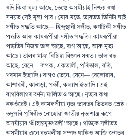
যদি কিবা মূল্য আছে, তেন্তে অসমীয়াই নিশ্চয় যথা
সময়ত সেই মূল্য পাব। মোৰ মতে, ভাৰতত তিনিটা ঘাই
সঙ্গীত পদ্ধতি আছে— হিন্দুস্থানী সঙ্গীত, কৰ্ণাটকী সঙ্গীত
পদ্ধতি আৰু কামৰূপীয়া সঙ্গীত পদ্ধতি। কামৰূপীয়া
পদ্ধতিৰ নিজস্ব তাল আছে, ৰাগ আছে, আৰু নৃত্য
আছে। তালৰ মাত্ৰা বিচিত্ৰা বিজ্ঞান সন্মত। তাল বহু
আছে, যেনে— ৰূপক, একতালী, পৰিতাল, যতি,
খৰমান ইত্যাদি। ৰাগও তেনে, যেনে— বেলোৱাৰ,
আশাৱৰী, কানাড়া, পৰ্ব্বী, কল্যাণ ইত্যাদি। এই
ৰাগবিলাগৰ বৰ্ণনা মালিতাও আছে। নৃত্যৰ কথা
নকওঁৱেই। এই কামৰূপীয়া নৃত্য ভাৰতৰ ভিতৰত শ্ৰেষ্ঠ।
তদুপৰি পৃথিৱীত নোহোৱা জাতীয় নৃত্যশাস্ত্ৰ ৰূপে
অসমীয়াৰ ‘শ্ৰীহস্তমুক্তাৱলী’ আছে। গতিকে সঙ্গীতত
অসমীয়াৰ এনে বহুমূলীয়া সম্পদ থাকিও আজি জগতৰ