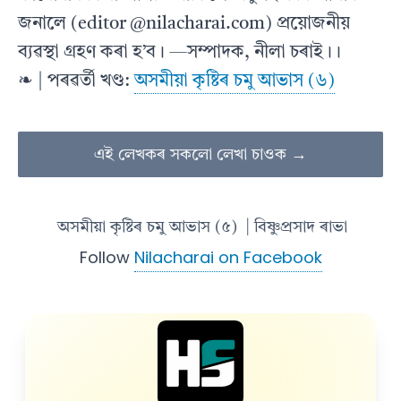
জনালে (editor @nilacharai.com) প্ৰয়োজনীয়
ব্যৱস্থা গ্ৰহণ কৰা হ’ব। —সম্পাদক, নীলা চৰাই ।।
❧ | পৰৱৰ্তী খণ্ড:
অসমীয়া কৃষ্টিৰ চমু আভাস (৬)
এই লেখকৰ সকলো লেখা চাওক →
অসমীয়া কৃষ্টিৰ চমু আভাস (৫)
| বিষ্ণুপ্ৰসাদ ৰাভা
Follow
Nilacharai on Facebook