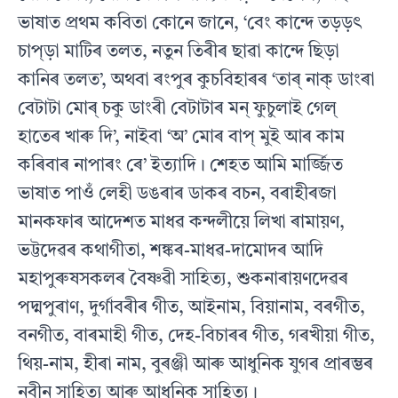
ভাষাত প্ৰথম কবিতা কোনে জানে, ‘বেং কান্দে তড়ড়ৎ
চাপ্‌ড়া মাটিৰ তলত, নতুন তিৰীৰ ছাৱা কান্দে ছিড়া
কানিৰ তলত’, অথবা ৰংপুৰ কুচবিহাৰৰ ‘তাৰ্‌ নাক্‌ ডাংৰা
বেটাটা মোৰ্‌ চকু ডাংৰী বেটাটাৰ মন্‌ ফুচুলাই গেল্‌
হাতেৰ খাৰু দি’, নাইবা ‘অ’ মোৰ বাপ্‌ মুই আৰ কাম
কৰিবাৰ নাপাৰং ৰে’ ইত্যাদি। শেহত আমি মাৰ্জ্জিত
ভাষাত পাওঁ লেহী ডঙৰাৰ ডাকৰ বচন, বৰাহীৰজা
মানকফাৰ আদেশত মাধৱ কন্দলীয়ে লিখা ৰামায়ণ,
ভট্টদেৱৰ কথাগীতা, শঙ্কৰ-মাধৱ-দামোদৰ আদি
মহাপুৰুষসকলৰ বৈষ্ণৱী সাহিত্য, শুকনাৰায়ণদেৱৰ
পদ্মপুৰাণ, দুৰ্গাবৰীৰ গীত, আইনাম, বিয়ানাম, বৰগীত,
বনগীত, বাৰমাহী গীত, দেহ-বিচাৰৰ গীত, গৰখীয়া গীত,
থিয়-নাম, হীৰা নাম, বুৰঞ্জী আৰু আধুনিক যুগৰ প্ৰাৰম্ভৰ
নবীন সাহিত্য আৰু আধুনিক সাহিত্য।