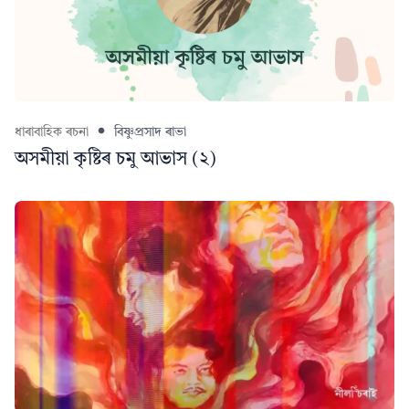
ধাৰাবাহিক ৰচনা
বিষ্ণুপ্ৰসাদ ৰাভা
অসমীয়া কৃষ্টিৰ চমু আভাস (২)