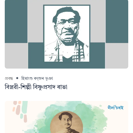
প্ৰবন্ধ
হিমাংশু ৰণ্‌জন ভূঞা
বিপ্লৱী-শিল্পী বিষ্ণুপ্ৰসাদ ৰাভা