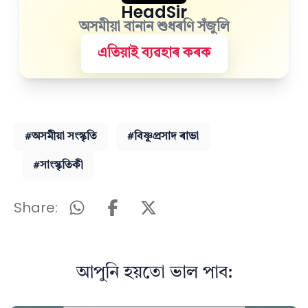
HeadSir
অসমীয়া বানান শুধৰণি সঁজুলি
এতিয়াই ব্যৱহাৰ কৰক
#অসমীয়া সংস্কৃতি
#বিষ্ণুপ্ৰসাদ ৰাভা
#সাংস্কৃতিকী
Share:
আপুনি হয়তো ভাল পাব: