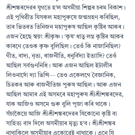
শ্ৰীশঙ্কৰদেৱৰ যুগতে হ’ল অসমীয়া শিল্পৰ চৰম বিকাশ।
এই পৃথিৱীত যিসকল মহাপুৰুষে জন্মগ্ৰহণ কৰিছিল,
তাৰ ভিতৰত তিনিজন মহাপুৰুষ আছিল কৃষ্টিৰ আকৰ।
এজন হৈছে স্বয়ং শ্ৰীকৃষ্ণ। ‘কৃষ’ ধাতু লগ্ন কৃষ্টিৰ আকৰ
কাৰণে তেওক কৃষ্ণ বুলিছিল। তেওঁ কি নাজানিছিল?
গীত, বাদ্য, নৃত্য, ৰাজনীতি, ধনুৰ্বিদ্যা ইত্যাদি? তেওঁ
আছিল সৰ্বগুণনিধি। আৰু এজন আছিল ইটালীৰ
লিওনাৰ্দো দ্যা ভিন্সি— তেও একেলগে বৈজ্ঞানিক,
চিত্ৰকৰ আৰু ৰাজনীতিজ্ঞ পুৰুষ আছিল। আৰু এজন
আছিল আমাৰ এই অসমৰে মহাপুৰুষ শ্ৰীশ্ৰীশঙ্কৰদেৱ,
যাক আজিও অসমে গুৰু বুলি পূজা কৰি থাকে।
সঁচাকৈয়ে আজি শ্ৰীশ্ৰীশঙ্কৰদেৱৰ যিকোনো কৃষ্টি বা
সাহিত্য বাদ দিলে অসমীয়াৰ মৃত্যু হ’ব। শ্ৰীশ্ৰীশঙ্কৰ
নাথাকিলে অসমীয়াৰ একোৱেই নাথাকে। এনে যি