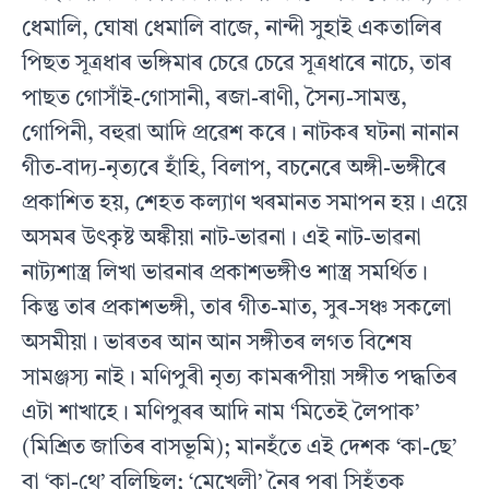
ধেমালি, ঘোষা ধেমালি বাজে, নান্দী সুহাই একতালিৰ
পিছত সূত্ৰধাৰ ভঙ্গিমাৰ চেৱে চেৱে সূত্ৰধাৰে নাচে, তাৰ
পাছত গোসাঁই-গোসানী, ৰজা-ৰাণী, সৈন্য-সামন্ত,
গোপিনী, বহুৱা আদি প্ৰৱেশ কৰে। নাটকৰ ঘটনা নানান
গীত-বাদ্য-নৃত্যৰে হাঁহি, বিলাপ, বচনেৰে অঙ্গী-ভঙ্গীৰে
প্ৰকাশিত হয়, শেহত কল্যাণ খৰমানত সমাপন হয়। এয়ে
অসমৰ উৎকৃষ্ট অঙ্কীয়া নাট-ভাৱনা। এই নাট-ভাৱনা
নাট্যশাস্ত্ৰ লিখা ভাৱনাৰ প্ৰকাশভঙ্গীও শাস্ত্ৰ সমৰ্থিত।
কিন্তু তাৰ প্ৰকাশভঙ্গী, তাৰ গীত-মাত, সুৰ-সঞ্চ সকলো
অসমীয়া। ভাৰতৰ আন আন সঙ্গীতৰ লগত বিশেষ
সামঞ্জস্য নাই। মণিপুৰী নৃত্য কামৰূপীয়া সঙ্গীত পদ্ধতিৰ
এটা শাখাহে। মণিপুৰৰ আদি নাম ‘মিতেই লৈপাক’
(মিশ্ৰিত জাতিৰ বাসভূমি); মানহঁতে এই দেশক ‘কা-ছে’
বা ‘কা-থে’ বুলিছিল; ‘মেখেলী’ নৈৰ পৰা সিহঁতক