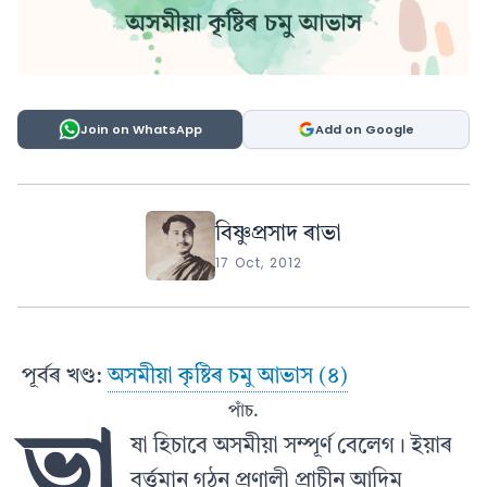
Join on WhatsApp
Add on Google
বিষ্ণুপ্ৰসাদ ৰাভা
17 Oct, 2012
পূৰ্বৰ খণ্ড:
অসমীয়া কৃষ্টিৰ চমু আভাস (৪)
পাঁচ.
ভা
ষা হিচাবে অসমীয়া সম্পূৰ্ণ বেলেগ। ইয়াৰ
বৰ্ত্তমান গঠন প্ৰণালী প্ৰাচীন আদিম