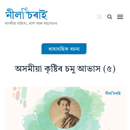
অসমীয়া সাহিত্য, বাৰ্তা আৰু আলোচনা
ধাৰাবাহিক ৰচনা
অসমীয়া কৃষ্টিৰ চমু আভাস (৫)