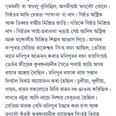
‘মেঘলী’ বা ‘মগলু’ বুলিছিল; অসমীয়াই ‘মগলৌ’ বোলে।
সিহঁতৰ আদি দেৱতা ‘পাখংবা’ বা নাগ। সিহঁত অষ্ট্ৰিক
আৰু তিব্বত বৰ্ম্মীয় মিশ্ৰিত জাতি। গতিকে সিহঁত মিশ্ৰিত
নাগ। সিহঁতৰ ‘লাই-হৰাওবা’ নৃত্যই সেই আদিম অষ্ট্ৰিক
আৰু মঙ্গোলীয় মিশ্ৰিত শিল্পৰ আভাস দিয়ে। অসমৰ
ৰংপুৰত যেতিয়া ৰাজেশ্বৰ সিংহ ৰজা আছিল, তেতিয়া
মানে মণিপুৰ আক্ৰমণ কৰাত মণিপুৰৰ ৰজা জয়সিংহই
তেওঁৰ জীয়েক কুৰঙ্গনয়নীৰ সৈতে পলাই আহি অসম
ৰজাৰ আশ্ৰয় লৈছিল। মণিপুৰ ৰজাক ৰাজ সন্মান
দিবলৈ বিৰাট আয়োজন কৰা হৈছিল। ঢুলীয়া, খুলীয়া,
গায়ন, বায়ন সকলোৱে মিলি ৰাৱন বধ ভাওনা কৰিছিল।
লগতে নটুৱা আদি নাচো নিশ্চয় দেখুওৱা হৈছিল।
যেতিয়া মানক খেদি মণিপুৰ উদ্ধাৰ কৰা হ’ল আৰু
মগলৌ কুঁৱৰী কুৰঙ্গনয়নীক ৰাজেশ্বৰ সিংহই বিবাহ