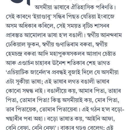
অসমীয়া ভাষাৰে ঐতিহাসিক পৰিণতি।
সেই কাৰণে ‘ইয়াণ্ডাবু’ সন্ধিৰ পিছত যেতিয়া ইংৰাজে
অসম অধিকাৰ কৰিলে, সেই সময়ত বৃটিচ শাসনৰ
প্ৰাৰম্ভত আমোলাৰ ভাষা হ’ল বঙালী। স্বৰ্গীয় আনন্দৰাম
ঢেকিয়াল ফুকন, স্বৰ্গীয় গুণাভিৰাম বৰুৱা, স্বৰ্গীয়
হেমচন্দ্ৰ বৰুৱা আদি মহাপুৰুষসকলৰ আপ্ৰাণ চেষ্টাত
আৰু এণ্ডাৰ্চন চাহাবৰ ঊনৈশ শতিকাৰ শেহ ভাগত
‘এচিয়াটিক জাৰ্নেল’ৰ প্ৰবন্ধই বুজাই দিলে যে অসমীয়া
এটা সুকীয়া ভাষা; এই ভাষাৰ লগত বঙালী ভাষাৰ
কোনো সম্বন্ধ নাই। বঙালীয়ে কয়, আমাৰ পিতা, তাহাৰ
পিতা, তোমাৰ পিতা! কিন্তু অসমীয়াই কয়, মোৰ পিতা,
তাৰ পিতায়েক, তোমাৰ পিতায়েৰা। এই গঠন হ’ল বড়ো-
খছাৰীৰ পৰা অহা। বড়ো ভাষাত কয়, ‘আইনি আফা,
বেনি বেফা, নেনি নেফা’। বাক্যৰ গঢ়ও বেলেগ; এই