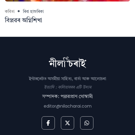
কবিতা
ৰিবা হাজৰিকা
বিপ্লৱৰ অগ্নিশিখা
ইণ্টাৰনেটত অসমীয়া সাহিত্য, বাৰ্তা আৰু আলোচনা
ইত্যাদি : কলিয়াবৰৰ এটি উদ্যম
সম্পাদক: পল্লৱপ্ৰাণ গোস্বামী
editor@nilacharai.com