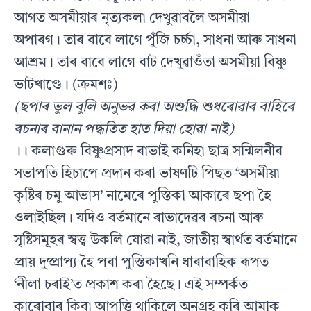
আগত অসমীয়াৰ নৃত্যকলা দেখুৱাবলৈ অসমীয়া
অপাৰগ। তাৰ বাবে লাগে পুঁজি চৰ্চ্চা, সাধনা আৰু সাধনা
আশ্ৰম। তাৰ বাবে লাগে বাট দেখুৱাওঁতা অসমীয়া বিষ্ণু
ভাটখাণ্ডে। (ক্ৰমশঃ)
(ছপাৰ ভুল বুলি অনুভৱ কৰা অশুদ্ধি শুধৰোৱাৰ বাহিৰে
ৰচনাৰ বানান পদ্ধতিত হাত দিয়া হোৱা নাই)
।। কলাগুৰু বিষ্ণুপ্ৰসাদ ৰাভাই কনিহা ছাত্ৰ সন্মিলনীৰ
সভাপতি হিচাপে প্ৰদান কৰা ভাষণটি পিছত ‘অসমীয়া
কৃষ্টিৰ চমু আভাস’ নামেৰে পুস্তিকা আকাৰে ছপা হৈ
ওলাইছিল। যদিও বৰ্তমানে ৰাভাদেৱৰ ৰচনা আৰু
সৃষ্টিসমূহৰ স্বত্ত্ব উকলি যোৱা নাই, জাতীয় স্বাৰ্থত বৰ্তমানে
প্ৰায় দুষ্প্ৰাপ্য হৈ পৰা পুস্তিকাখনি ধাৰাবাহিক ৰূপত
‘নীলা চৰাই’ত প্ৰকাশ কৰা হৈছে। এই সম্পৰ্কত
কাৰোবাৰ কিবা আপত্তি থাকিলে অনুগ্ৰহ কৰি আমাক