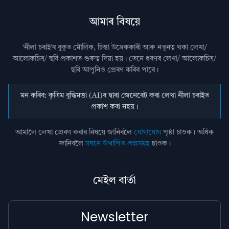
আমাৰ বিষয়ে
‘নীলা চৰাই’ৰ বুকুত মৌলিক, চিন্তা উদ্রেককাৰী আৰু নতুনত্ব থকা লেখা/
আলোকচিত্ৰ/ ছবি প্রকাশত গুৰুত্ব দিয়া হয়। তেনে ধৰণৰ লেখা/ আলোকচিত্ৰ/
ছবি আপুনিও প্রেৰণ কৰিব পাৰে।
মন কৰিব: কৃত্ৰিম বুদ্ধিমত্তা (AI)ৰ দ্বাৰা জেনেৰেট কৰা লেখা নীলা চৰাইত
প্ৰকাশ কৰা নহয়।
আমালৈ লেখা প্ৰেৰণ কৰাৰ বিষয়ে জানিবলৈ
যোগাযোগ
পৃষ্ঠা চাওক। অধিক
জানিবলৈ
সঘনে উত্থাপিত প্ৰশ্নসমূহ
চাওক।
মেইল বাৰ্তা
Newsletter