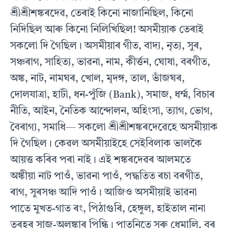
শ্ৰীশ্ৰীশঙ্কৰদেৱ, তেৰাই কিনো নাজানিছিল, কিনো
নিদিছিল আৰু কিনো নিলিখিছিল! অসমীয়াক তেৰাই
সকলো দি গৈছিল। অসমীয়াৰ গীত, বাদ্য, নৃত্য, সুৰ,
সঞ্চৰাগ, সাহিত্য, ভাৱনা, নাম, কীৰ্ত্তন, ঘোষা, বৰগীত,
অঙ্ক, নাট, নামঘৰ, খোল, মৃদঙ্গ, তাল, ভাঁজঘৰ,
দোলযাত্ৰা, হাটী, ধন-পুঁজি (Bank), সমাজ, ধৰ্ম্ম, বিচাৰ
নীতি, আইন, নৈতিক আন্দোলন, অহিংসা, ত্যাগ, ভোগ,
বৈৰাগ্য, সমাধি— সকলো শ্ৰীশ্ৰীশঙ্কৰদেৱেহে অসমীয়াক
দি গৈছিল। কেৱল অসমীয়াইহে সেইবিলাক ভালকৈ
আয়ত্ত কৰিব পৰা নাই। এই শঙ্কৰদেৱৰ আলমতে
অঙ্কীয়া নাট পাওঁ, ভাৱনা পাওঁ, পদ্ধতিত ৰচা বৰগীত,
ৰাগ, সুৰসঞ্চ আদি পাওঁ। আজিও অসমীয়াই ভাৱনা
পাতে মুখত-গাত ৰং, পিঠাগুৰি, হেঙ্গুল, হাইতাল নানা
তৰহৰ সাজ-অলঙ্কাৰ পিন্ধি। পাতনিতে সৰু ধেমালি, বৰ