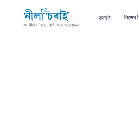
গৃহপৃষ্ঠা
বিশেষ ন
অসমীয়া সাহিত্য, বাৰ্তা আৰু আলোচনা