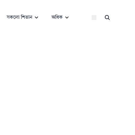
সকলো শিতান
অধিক