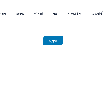
িৱন্ধ
প্ৰবন্ধ
কবিতা
গল্প
সাংস্কৃতিকী
গ্ৰন্থবাৰ্তা
ইবুক