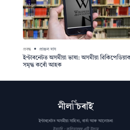
প্ৰবন্ধ
প্ৰাঞ্জল দাস
ইণ্টাৰনেটত অসমীয়া ভাষা: অসমীয়া ৱিকিপেডিয়া
সমৃদ্ধ কৰোঁ আহক
ইণ্টাৰনেটত অসমীয়া সাহিত্য, বাৰ্তা আৰু আলোচনা
ইত্যাদি : কলিয়াবৰৰ এটি উদ্যম