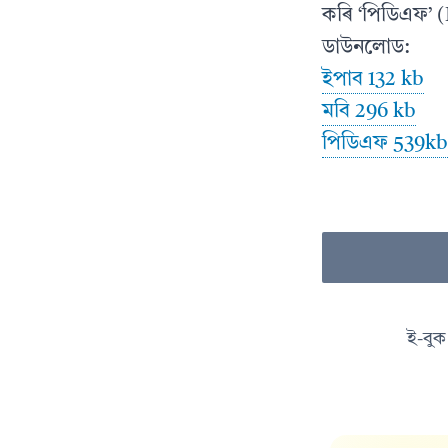
কৰি ‘পিডিএফ’ 
ডাউনলোড:
ইপাব 132 kb
মবি 296 kb
পিডিএফ 539kb
ই-বুক