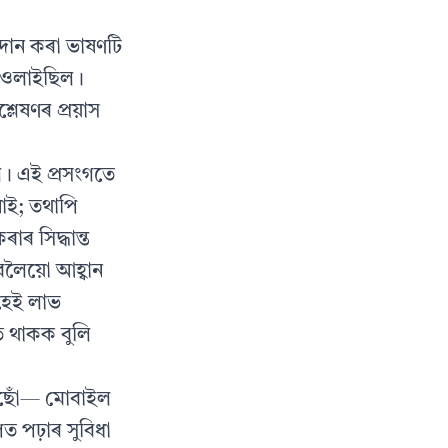
্ৰদান কৰা ভাষণটি
ৈ ওলাইছিল।
শ্লেষণৰ প্ৰয়াস
ল। এই প্ৰসংগতে
 নাই; তথাপি
কৰাৰ সিদ্ধান্ত
লৈয়ো আহ্বান
হেই লাভ
 থাকক বুলি
ৰাইছোঁ— মোবাইল
 পঢ়াৰ সুবিধা