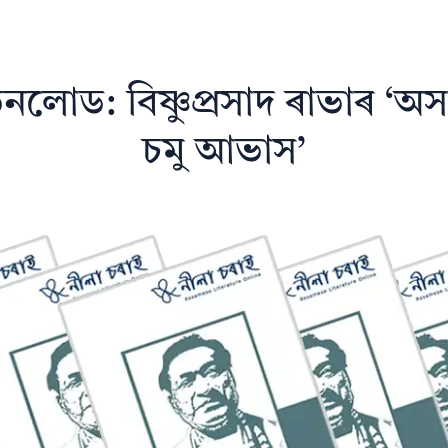
নলোড: বিষ্ণুপ্ৰসাদ ৰাভাৰ ‘অসমী
চমু আভাস’