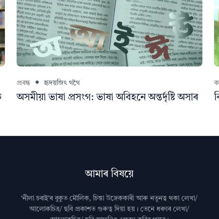
প্ৰবন্ধ
হৃদয়জিৎ গগৈ
ক
ক
অসমীয়া ভাষা প্ৰসংগ: ভাষা অবিহনে অন্তৰ্দৃষ্টি অসাৰ
ব
আমাৰ বিষয়ে
‘নীলা চৰাই’ৰ বুকুত মৌলিক, চিন্তা উদ্রেককাৰী আৰু নতুনত্ব থকা লেখা/
আলোকচিত্ৰ/ ছবি প্রকাশত গুৰুত্ব দিয়া হয়। তেনে ধৰণৰ লেখা/