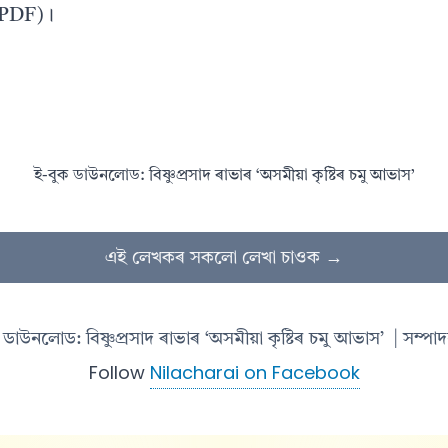
(PDF)।
ই-বুক ডাউনলোড: বিষ্ণুপ্ৰসাদ ৰাভাৰ ‘অসমীয়া কৃষ্টিৰ চমু আভাস’
এই লেখকৰ সকলো লেখা চাওক →
 ডাউনলোড: বিষ্ণুপ্ৰসাদ ৰাভাৰ ‘অসমীয়া কৃষ্টিৰ চমু আভাস’
| সম্পাদ
Follow
Nilacharai on Facebook