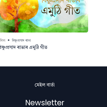
বিতা
বিষ্ণুপ্ৰসাদ ৰাভা
িষ্ণুপ্ৰসাদ ৰাভাৰ এমুঠি গীত
মেইল বাৰ্তা
Newsletter