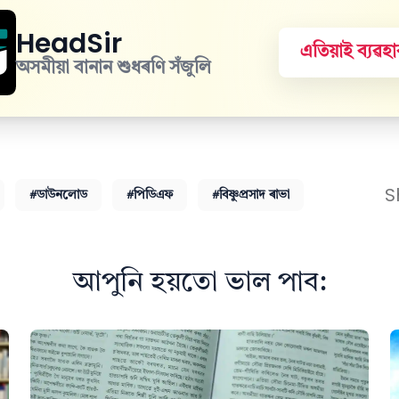
HeadSir
এতিয়াই ব্যৱ
অসমীয়া বানান শুধৰণি সঁজুলি
S
#ডাউনলোড
#পিডিএফ
#বিষ্ণুপ্ৰসাদ ৰাভা
আপুনি হয়তো ভাল পাব: