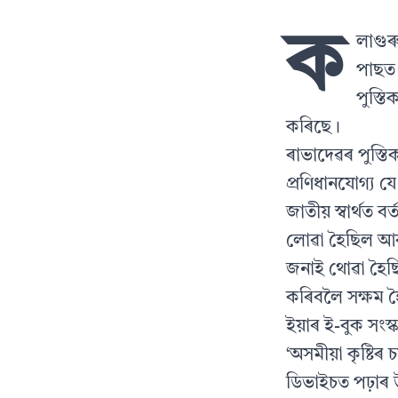
ক
লাগুৰু
পাছত 
পুস্তি
কৰিছে।
ৰাভাদেৱৰ পুস্ত
প্ৰণিধানযোগ্য যে
জাতীয় স্বাৰ্থত বৰ
লোৱা হৈছিল আৰ
জনাই থোৱা হৈছ
কৰিবলৈ সক্ষম 
ইয়াৰ ই-বুক সংস
‘অসমীয়া কৃষ্ট
ডিভাইচত পঢ়াৰ 