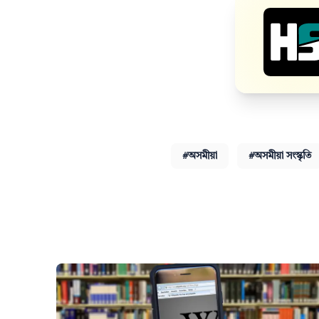
#অসমীয়া
#অসমীয়া সংস্কৃতি