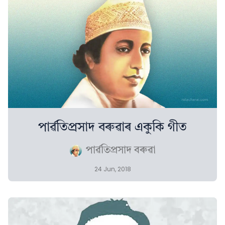
পাৰ্ৱতিপ্ৰসাদ বৰুৱাৰ একুকি গীত
পাৰ্ৱতিপ্ৰসাদ বৰুৱা
24 Jun, 2018