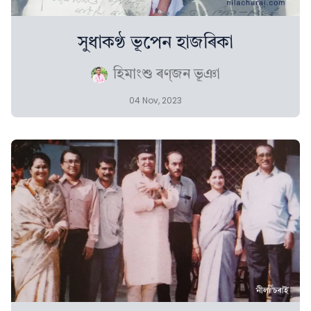
সুধাকণ্ঠ ভূপেন হাজৰিকা
হিমাংশু ৰণ্‌জন ভূঞা
04 Nov, 2023