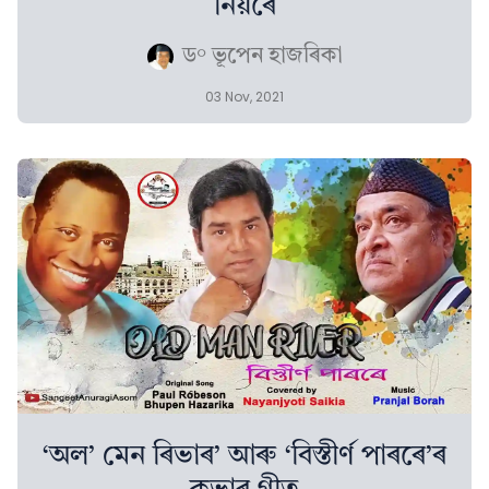
নিয়ৰে
ড° ভূপেন হাজৰিকা
03 Nov, 2021
‘অল’ মেন ৰিভাৰ’ আৰু ‘বিস্তীৰ্ণ পাৰৰে’ৰ