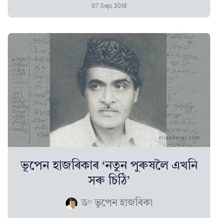
07 Sep, 2018
ভূপেন হাজৰিকাৰ ‘নতুন পুৰুষলৈ এখনি
সৰু চিঠি’
ড° ভূপেন হাজৰিকা