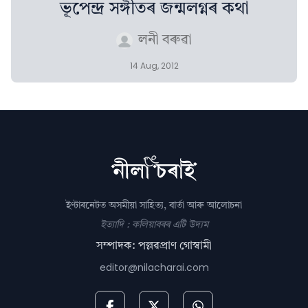
ভূপেন্দ্ৰ সঙ্গীতৰ জন্মলগ্নৰ কথা
লনী বৰুৱা
14 Aug, 2012
ইণ্টাৰনেটত অসমীয়া সাহিত্য, বাৰ্তা আৰু আলোচনা
ইত্যাদি : কলিয়াবৰৰ এটি উদ্যম
সম্পাদক: পল্লৱপ্ৰাণ গোস্বামী
editor@nilacharai.com