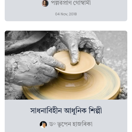
পল্লৱপ্ৰাণ গোস্বামী
04 Nov, 2018
সাধনাবিহীন আধুনিক শিল্পী
ড° ভূপেন হাজৰিকা