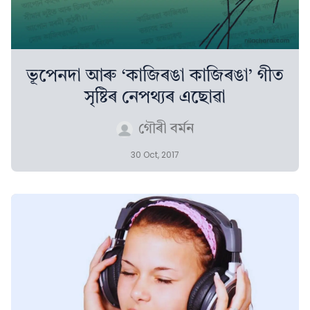
ভূপেনদা আৰু ‘কাজিৰঙা কাজিৰঙা’ গীত
সৃষ্টিৰ নেপথ্যৰ এছোৱা
গৌৰী বৰ্মন
30 Oct, 2017