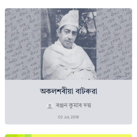
অকলশৰীয়া বাটৰুৱা
ৰঞ্জন কুমাৰ দত্ত
02 Jul, 2018