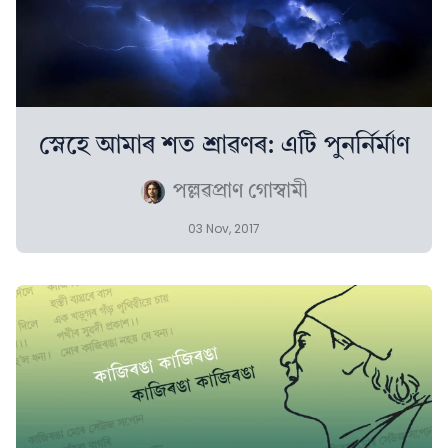
স্নেহে আমাৰ শত শ্রাৱণৰ: এটি পুনর্নির্মাণ
পল্লৱপ্ৰাণ গোস্বামী
03 Nov, 2017