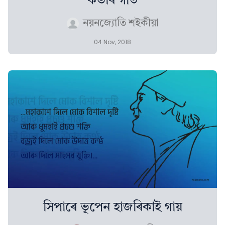
কভাৰ গীত
নয়নজ্যোতি শইকীয়া
04 Nov, 2018
সিপাৰে ভূপেন হাজৰিকাই গায়