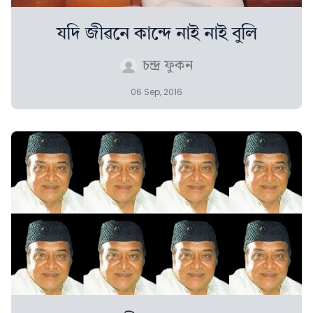
যদি জীৱনে কান্দে নাই নাই বুলি
চন্দ্ৰ ফুকন
06 Sep, 2016