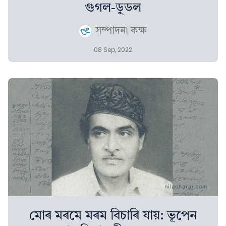
গুগল-ডুডল
সম্পাদনা কক্ষ
08 Sep, 2022
মোৰ মৰমে মৰম বিচাৰি যায়: ভূপেন