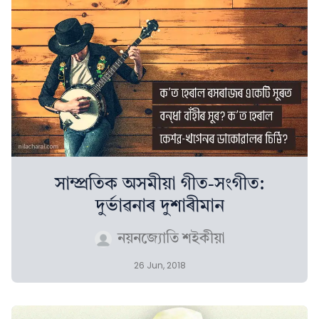
সাম্প্ৰতিক অসমীয়া গীত-সংগীত:
দুৰ্ভাৱনাৰ দুশাৰীমান
নয়নজ্যোতি শইকীয়া
26 Jun, 2018