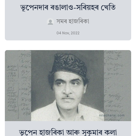
ভূপেনদাৰ ৰঙালাও-সৰিয়হৰ খেতি
সমৰ হাজৰিকা
04 Nov, 2022
ভূপেন হাজৰিকা আৰু সুকুমাৰ কলা