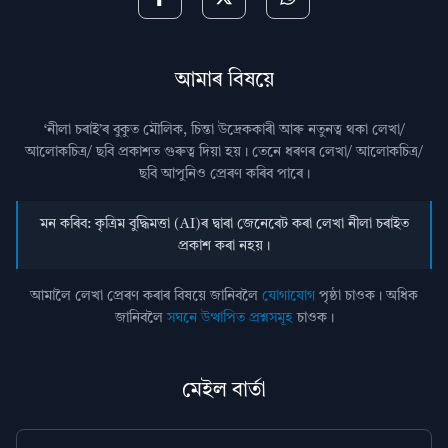
আমাৰ বিষয়ে
‘নীলা চৰাই’ৰ বুকুত মৌলিক, চিন্তা উদ্রেককাৰী আৰু নতুনত্ব থকা লেখা/
আলোকচিত্ৰ/ ছবি প্রকাশত গুৰুত্ব দিয়া হয়। তেনে ধৰণৰ লেখা/ আলোকচিত্ৰ/
ছবি আপুনিও প্রেৰণ কৰিব পাৰে।
মন কৰিব: কৃত্ৰিম বুদ্ধিমত্তা (AI)ৰ দ্বাৰা জেনেৰেট কৰা লেখা নীলা চৰাইত
প্ৰকাশ কৰা নহয়।
আমালৈ লেখা প্ৰেৰণ কৰাৰ বিষয়ে জানিবলৈ
যোগাযোগ
পৃষ্ঠা চাওক। অধিক
জানিবলৈ
সঘনে উত্থাপিত প্ৰশ্নসমূহ
চাওক।
মেইল বাৰ্তা