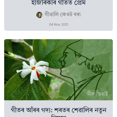
হাজৰিকাৰ গীতত প্ৰেম
গীতালি কেওট বৰা
04 Nov, 2021
গীতৰ আঁৰৰ গদ্য: শৰতৰ শেৱালিৰ নতুন