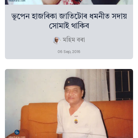
ভূপেন হাজৰিকা জাতিটোৰ ধমনীত সদায়
সোমাই থাকিব
মহিম বৰা
06 Sep, 2016