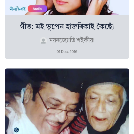
গীত: মই ভূপেন হাজৰিকাই কৈছোঁ
নয়নজ্যোতি শইকীয়া
01 Dec, 2016