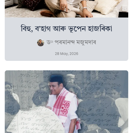
বিহু, ব’হাগ আৰু ভূপেন হাজৰিকা
ড° পৰমানন্দ মজুমদাৰ
28 May, 2026