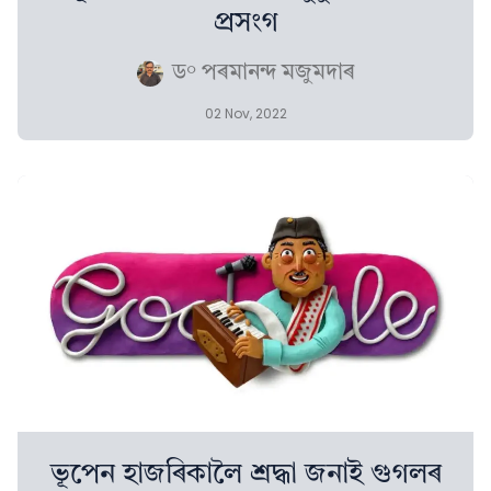
প্ৰসংগ
ড° পৰমানন্দ মজুমদাৰ
02 Nov, 2022
ভূপেন হাজৰিকালৈ শ্ৰদ্ধা জনাই গুগলৰ