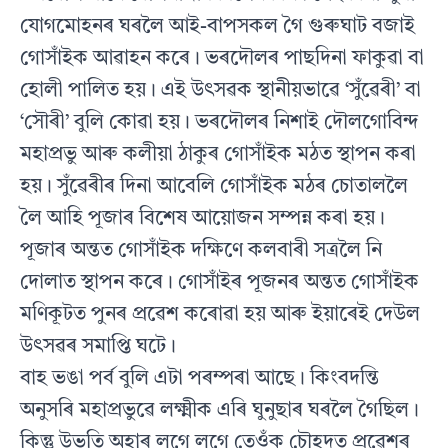
যোগমোহনৰ ঘৰলৈ আই-বাপসকল গৈ গুৰুঘাট বজাই
গোসাঁইক আৱাহন কৰে। ভৰদৌলৰ পাছদিনা ফাকুৱা বা
হোলী পালিত হয়। এই উৎসৱক স্থানীয়ভাৱে ‘সুঁৱেৰী’ বা
‘সৌৰী’ বুলি কোৱা হয়। ভৰদৌলৰ নিশাই দৌলগোবিন্দ
মহাপ্ৰভু আৰু কলীয়া ঠাকুৰ গোসাঁইক মঠত স্থাপন কৰা
হয়। সুঁৱেৰীৰ দিনা আবেলি গোসাঁইক মঠৰ চোতাললৈ
লৈ আহি পূজাৰ বিশেষ আয়োজন সম্পন্ন কৰা হয়।
পূজাৰ অন্তত গোসাঁইক দক্ষিণে কলবাৰী সত্ৰলৈ নি
দোলাত স্থাপন কৰে। গোসাঁইৰ পূজনৰ অন্তত গোসাঁইক
মণিকূটত পুনৰ প্ৰৱেশ কৰোৱা হয় আৰু ইয়াৰেই দেউল
উৎসৱৰ সমাপ্তি ঘটে।
বাহ ভঙা পৰ্ব বুলি এটা পৰম্পৰা আছে। কিংবদন্তি
অনুসৰি মহাপ্ৰভুৱে লক্ষ্মীক এৰি ঘুনুছাৰ ঘৰলৈ গৈছিল।
কিন্তু উভতি অহাৰ লগে লগে তেওঁক চৌহদত প্ৰৱেশৰ