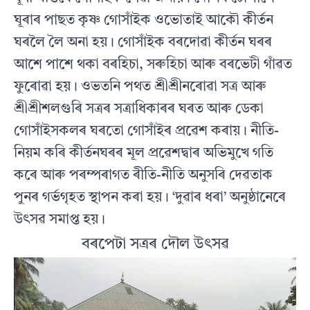
ঘূৰাৰ পাছত কৃষ্ণ গোসাঁইক ওভোতাই আকৌ কীৰ্তন
ঘৰলৈ লৈ অনা হয়। গোসাঁইক বৰদোৱা কীৰ্তন ঘৰৰ
আশে পাশে থকা বৰহিচা, সৰুহিচা আৰু বৰভেটী গাঁৱত
ফুৰোৱা হয়। ওভতনি পথত শ্ৰীশ্ৰীনৰোৱা সত্ৰ আৰু
শ্ৰীশ্ৰীশলগুৰি সত্ৰৰ সত্ৰাধিকাৰৰ ঘৰত আৰু ডেকা
গোসাঁইসকলৰ ঘৰতো গোসাঁইৰ প্ৰৱেশ কৰায়। নীতি-
নিয়ম কৰি কীৰ্তনঘৰৰ মূল প্ৰৱেশদ্বাৰ অভিমুখে গতি
কৰে আৰু পৰম্পৰাগত ৰীতি-নীতি অনুসৰি দেৱতাক
পুনৰ গৰ্ভগৃহত স্থাপন কৰা হয়। ‘দুৱাৰ ধৰা’ অনুষ্ঠানেৰে
উৎসৱ সমাপ্ত হয়।
বৰপেটা সত্ৰৰ দৌল উৎসৱ