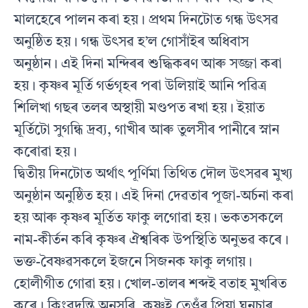
মালহেৰে পালন কৰা হয়। প্ৰথম দিনটোত গন্ধ উৎসৱ
অনুষ্ঠিত হয়। গন্ধ উৎসৱ হ’ল গোসাঁইৰ অধিবাস
অনুষ্ঠান। এই দিনা মন্দিৰৰ শুদ্ধিকৰণ আৰু সজ্জা কৰা
হয়। কৃষ্ণৰ মূৰ্তি গৰ্ভগৃহৰ পৰা উলিয়াই আনি পৱিত্ৰ
শিলিখা গছৰ তলৰ অস্থায়ী মণ্ডপত ৰখা হয়। ইয়াত
মূৰ্তিটো সুগন্ধি দ্ৰব্য, গাখীৰ আৰু তুলসীৰ পানীৰে স্নান
কৰোৱা হয়।
দ্বিতীয় দিনটোত অৰ্থাৎ পূৰ্ণিমা তিথিত দৌল উৎসৱৰ মুখ্য
অনুষ্ঠান অনুষ্ঠিত হয়। এই দিনা দেৱতাৰ পূজা-অৰ্চনা কৰা
হয় আৰু কৃষ্ণৰ মূৰ্তিত ফাকু লগোৱা হয়। ভকতসকলে
নাম-কীৰ্তন কৰি কৃষ্ণৰ ঐশ্বৰিক উপস্থিতি অনুভৱ কৰে।
ভক্ত-বৈষ্ণৱসকলে ইজনে সিজনক ফাকু লগায়।
হোলীগীত গোৱা হয়। খোল-তালৰ শব্দই বতাহ মুখৰিত
কৰে। কিংবদন্তি অনুসৰি, কৃষ্ণই তেওঁৰ প্ৰিয়া ঘুনুচাৰ