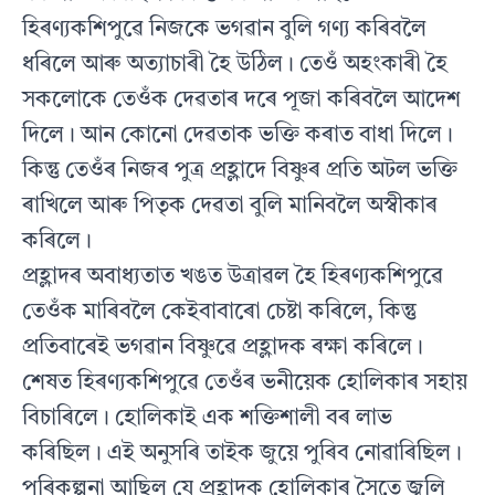
হিৰণ্যকশিপুৱে নিজকে ভগৱান বুলি গণ্য কৰিবলৈ
ধৰিলে আৰু অত্যাচাৰী হৈ উঠিল। তেওঁ অহংকাৰী হৈ
সকলোকে তেওঁক দেৱতাৰ দৰে পূজা কৰিবলৈ আদেশ
দিলে। আন কোনো দেৱতাক ভক্তি কৰাত বাধা দিলে।
কিন্তু তেওঁৰ নিজৰ পুত্ৰ প্ৰহ্লাদে বিষ্ণুৰ প্ৰতি অটল ভক্তি
ৰাখিলে আৰু পিতৃক দেৱতা বুলি মানিবলৈ অস্বীকাৰ
কৰিলে।
প্ৰহ্লাদৰ অবাধ্যতাত খঙত উত্ৰাৱল হৈ হিৰণ্যকশিপুৱে
তেওঁক মাৰিবলৈ কেইবাবাৰো চেষ্টা কৰিলে, কিন্তু
প্ৰতিবাৰেই ভগৱান বিষ্ণুৱে প্ৰহ্লাদক ৰক্ষা কৰিলে।
শেষত হিৰণ্যকশিপুৱে তেওঁৰ ভনীয়েক হোলিকাৰ সহায়
বিচাৰিলে। হোলিকাই এক শক্তিশালী বৰ লাভ
কৰিছিল। এই অনুসৰি তাইক জুয়ে পুৰিব নোৱাৰিছিল।
পৰিকল্পনা আছিল যে প্ৰহ্লাদক হোলিকাৰ সৈতে জ্বলি