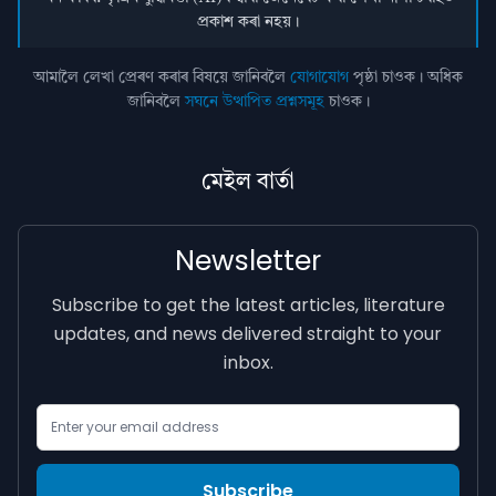
প্ৰকাশ কৰা নহয়।
আমালৈ লেখা প্ৰেৰণ কৰাৰ বিষয়ে জানিবলৈ
যোগাযোগ
পৃষ্ঠা চাওক। অধিক
জানিবলৈ
সঘনে উত্থাপিত প্ৰশ্নসমূহ
চাওক।
মেইল বাৰ্তা
Newsletter
Subscribe to get the latest articles, literature
updates, and news delivered straight to your
inbox.
Email Address
Subscribe