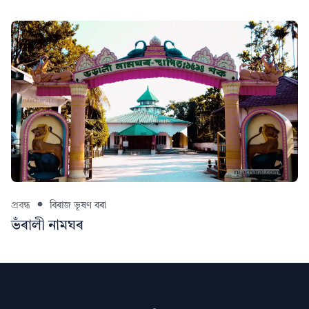
প্ৰবন্ধ
বিৰাজ ভূষণ বৰা
ভঁৰালী নামঘৰ