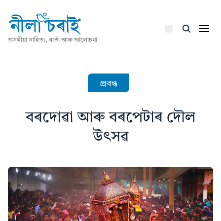
অসমীয়া সাহিত্য, বাৰ্তা আৰু আলোচনা
প্ৰবন্ধ
বৰদোৱা আৰু বৰপেটাৰ দৌল
উৎসৱ