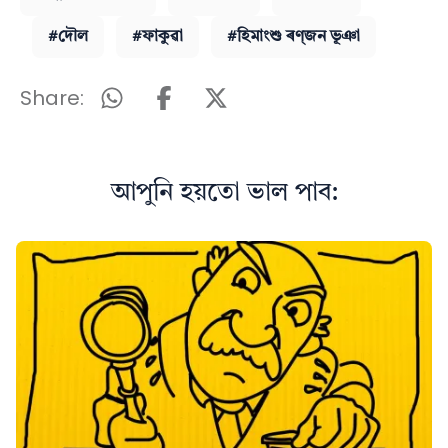
#দৌল
#ফাকুৱা
#হিমাংশু ৰণ্‌জন ভূঞা
Share:
আপুনি হয়তো ভাল পাব: