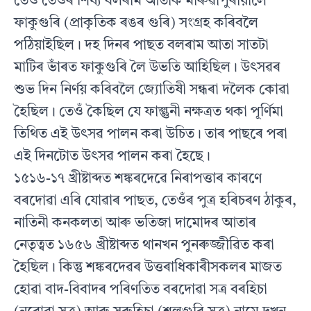
তেওঁ তেওঁৰ শিষ্য বলৰাম আতাক মাৰুৱাপুৰীয়ালৈ
ফাকুগুৰি (প্ৰাকৃতিক ৰঙৰ গুৰি) সংগ্ৰহ কৰিবলৈ
পঠিয়াইছিল। দহ দিনৰ পাছত বলৰাম আতা সাতটা
মাটিৰ ভাঁৰত ফাকুগুৰি লৈ উভতি আহিছিল। উৎসৱৰ
শুভ দিন নিৰ্ণয় কৰিবলৈ জ্যোতিষী সন্ধৰা দলৈক কোৱা
হৈছিল। তেওঁ কৈছিল যে ফাল্গুনী নক্ষত্ৰত থকা পূৰ্ণিমা
তিথিত এই উৎসৱ পালন কৰা উচিত। তাৰ পাছৰে পৰা
এই দিনটোত উৎসৱ পালন কৰা হৈছে।
১৫১৬-১৭ খ্ৰীষ্টাব্দত শঙ্কৰদেৱে নিৰাপত্তাৰ কাৰণে
বৰদোৱা এৰি যোৱাৰ পাছত, তেওঁৰ পুত্ৰ হৰিচৰণ ঠাকুৰ,
নাতিনী কনকলতা আৰু ভতিজা দামোদৰ আতাৰ
নেতৃত্বত ১৬৫৬ খ্ৰীষ্টাব্দত থানখন পুনৰুজ্জীৱিত কৰা
হৈছিল। কিন্তু শঙ্কৰদেৱৰ উত্তৰাধিকাৰীসকলৰ মাজত
হোৱা বাদ-বিবাদৰ পৰিণতিত বৰদোৱা সত্ৰ বৰহিচা