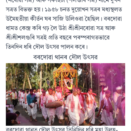
(নৰোৱা সত্ৰ) আৰু সৰুহিচা (শলগুৰি সত্ৰ) নামে দুখন
সত্ৰত বিভক্ত হয়। ১৯৫৮ চনত দুয়োখন সত্ৰৰ মধ্যস্থলত
উমৈহতীয়া কীৰ্তন ঘৰ সাজি উলিওৱা হৈছিল। বৰদোৱা
ধামত কেন্দ্ৰ কৰি গঢ় লৈ উঠা শ্ৰীশ্ৰীনৰোৱা সত্ৰ আৰু
শ্ৰীশ্ৰীশলগুৰি সত্ৰই প্ৰতি বছৰে পৰম্পৰাগতভাৱে
তিনদিন ধৰি দৌল উৎসৱ পালন কৰে।
বৰদোৱা থানৰ দৌল উৎসৱ
বৰদোৱা থানত দৌল উৎসৱ তিনিদিন ধৰি মহা উলহ-