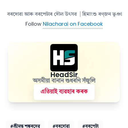
বৰদোৱা আৰু বৰপেটাৰ দৌল উৎসৱ
| হিমাংশু ৰণ্‌জন ভূঞা
Follow
Nilacharai on Facebook
HeadSir
অসমীয়া বানান শুধৰণি সঁজুলি
এতিয়াই ব্যৱহাৰ কৰক
#শ্ৰীমন্ত শঙ্কৰদেৱ
#বৰদোৱা
#বৰপেটা