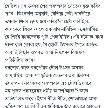
হৈছিল। এই উৎসৱ শৈৱ পৰম্পৰাৰ সৈতেও যুক্ত কৰিব
পাৰি। কিংবদন্তি অনুসৰি, যেতিয়া দেৱী পাৰ্বতীয়ে
ভগৱান শিৱৰ হৃদয় জয় কৰিবলৈ চেষ্টা কৰিছিল,
কামদেৱে শিৱৰ ফালে এক বাণ মাৰিছিল। ক্ৰোধান্বিত
হৈ শিৱই কামদেৱক পুৰি পেলাইছিল। এই ঘটনাক ‘কাম
দহন’ বুলি কোৱা হয়, যি হোলী উৎসৱৰ সৈতে জড়িত
আৰু ই ইচ্ছাৰ ওপৰত আত্ম-নিয়ন্ত্ৰণৰ বিজয়ক
প্ৰতিনিধিত্ব কৰে।
বৰদোৱা আৰু বৰপেটাৰ দৌল উৎসৱ অসমৰ
আধ্যাত্মিক আৰু সাংস্কৃতিক চেতনাৰ এক চিৰন্তন
উদযাপন। নৱবৈষ্ণৱ পৰম্পৰাৰ এই দৌল উৎসৱে
মহাপুৰুষ শঙ্কৰদেৱৰ ধৰ্মীয় আদৰ্শ আৰু শিক্ষাক
প্ৰতিফলিত কৰে। ইয়াৰ ৰীতি-নীতি, শোভাযাত্ৰা আৰু
ভক্তিমূলক হোলি গীতৰ জৰিয়তে উৎসৱটোৱে প্ৰজন্মৰ