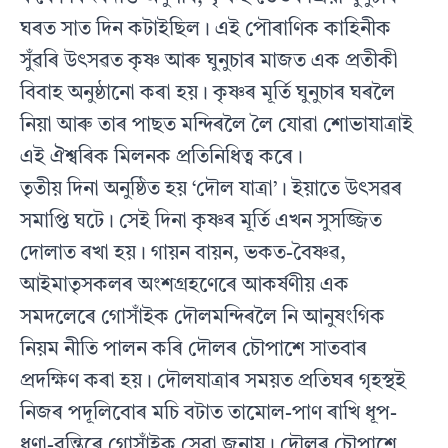
ঘৰত সাত দিন কটাইছিল। এই পৌৰাণিক কাহিনীক
সুঁৱৰি উৎসৱত কৃষ্ণ আৰু ঘুনুচাৰ মাজত এক প্ৰতীকী
বিবাহ অনুষ্ঠানো কৰা হয়। কৃষ্ণৰ মূৰ্তি ঘুনুচাৰ ঘৰলৈ
নিয়া আৰু তাৰ পাছত মন্দিৰলৈ লৈ যোৱা শোভাযাত্ৰাই
এই ঐশ্বৰিক মিলনক প্ৰতিনিধিত্ব কৰে।
তৃতীয় দিনা অনুষ্ঠিত হয় ‘দৌল যাত্ৰা’। ইয়াতে উৎসৱৰ
সমাপ্তি ঘটে। সেই দিনা কৃষ্ণৰ মূৰ্তি এখন সুসজ্জিত
দোলাত ৰখা হয়। গায়ন বায়ন, ভকত-বৈষ্ণৱ,
আইমাতৃসকলৰ অংশগ্ৰহণেৰে আকৰ্ষণীয় এক
সমদলেৰে গোসাঁইক দৌলমন্দিৰলৈ নি আনুষংগিক
নিয়ম নীতি পালন কৰি দৌলৰ চৌপাশে সাতবাৰ
প্ৰদক্ষিণ কৰা হয়। দৌলযাত্ৰাৰ সময়ত প্ৰতিঘৰ গৃহস্থই
নিজৰ পদূলিবোৰ মচি বটাত তামোল-পাণ ৰাখি ধূপ-
ধূণা-বন্তিৰে গোসাঁইক সেৱা জনায়। দৌলৰ চৌপাশে