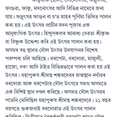
ফাকুৱাক হোলী, দৌলোৎসৱ, ফল্গূৎসৱ,
ফাগুৱা, ফাকু, মদনোৎসৱ আদি বিভিন্ন নামেৰে জনা
যায়। ফগ্লূৎসৱ ফাগুন বা চ’ত মাহৰ পূৰ্ণিমা তিথিত পালন
কৰা হয়। এই উৎসৱ প্ৰাচীন মদন পূজাৰ এক
আনুষংগিক উৎসৱ। হিন্দুসকলৰ আৰাধ্য দেৱতা শ্ৰীকৃষ্ণ
বা বিষ্ণুক উদ্দেশ্য কৰি এই উৎসৱ পালন কৰা হয়।
অসমৰ বহু স্থানত দৌল উৎসৱ উদযাপনৰ বিশেষ
পৰম্পৰা চলি আহিছে। বৰপেটা, বৰদোৱা, মাজুলী,
হাজো, দৰং আদি ঠাইত বিভিন্নভাৱে পালন কৰা হয় এই
উৎসৱ। মহাপুৰুষ শ্ৰীমন্ত শঙ্কৰদেৱৰ জন্মস্থান নগাঁৱৰ
বৰদোৱা আৰু বৰপেটাৰ দৌল উৎসৱে সমগ্ৰ অসমতে
এক বিশিষ্ট স্থান দখল কৰিছে। অসমত দৌল উৎসৱৰ
পাতনি মেলিছিল মহাপুৰুষ শ্ৰীমন্ত শঙ্কৰদেৱে। ২১ বছৰ
বয়সতে গুৰুজনাই বৰদোৱাত এই উৎসৱ পালন