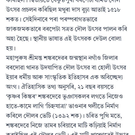
কৰিছিল। দ্বিতীয়তে বৈকুণ্ঠপুৰী বৰপেটা ধামত দৌল
উৎসৱ প্ৰচলন কৰিছিল মথুৰা দাস বুঢ়া আতাই ১৫১৮
শকত। সেইদিনাৰে পৰা পৰম্পৰাগতভাৱে
জাকজমকতাৰে বৰপেটা সত্ৰত দৌল উৎসৱ পালন কৰি
অহা হৈছে। স্থানীয় ভাষাত এই উৎসৱক দেউল বোলা
হয়।
মহাপুৰুষ শ্ৰীমন্ত শঙ্কৰদেৱৰ জন্মস্থান নগাঁও জিলাৰ
বৰদোৱা থানত উদযাপিত দৌল উৎসৱ বা হোলী উৎসৱ
ইয়াৰ ধৰ্মীয় আৰু সাংস্কৃতিক ইতিহাসৰ এক অবিচ্ছেদ্য
অংগ। ঐতিহাসিক তথ্য অনুসৰি, ২১ বছৰ বয়সতে
‘কৃষ্ণৰ কিঙ্কৰ’ শঙ্কৰদেৱে ভূঞাসকলৰ লগতে নিজেও
হাতে-কামে লাগি ‘চিহ্নযাত্ৰা’ ভাওনাৰ থলীতে নিৰ্মাণ
কৰিলে দৌলৰ ভেটি (১৩৯২ শক)। চৰিত পুথি মতে,
শঙ্কৰদেৱে নিজে তামৰ চৰিয়াৰে মাটি কঢ়িয়াই নিৰ্মাণ