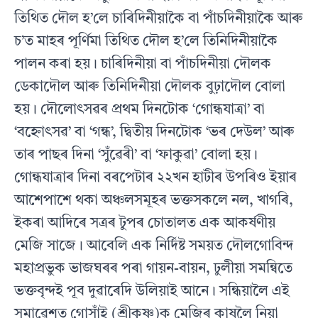
তিথিত দৌল হ’লে চাৰিদিনীয়াকৈ বা পাঁচদিনীয়াকৈ আৰু
চ’ত মাহৰ পূৰ্ণিমা তিথিত দৌল হ’লে তিনিদিনীয়াকৈ
পালন কৰা হয়। চাৰিদিনীয়া বা পাঁচদিনীয়া দৌলক
ডেকাদৌল আৰু তিনিদিনীয়া দৌলক বুঢ়াদৌল বোলা
হয়। দৌলোত্‍সৱৰ প্ৰথম দিনটোক ‘গোন্ধযাত্ৰা’ বা
‘বহ্নোৎসৱ’ বা ‘গন্ধ’, দ্বিতীয় দিনটোক ‘ভৰ দেউল’ আৰু
তাৰ পাছৰ দিনা ‘সুঁৱেৰী’ বা ‘ফাকুৱা’ বোলা হয়।
গোন্ধযাত্ৰাৰ দিনা বৰপেটাৰ ২২খন হাটীৰ উপৰিও ইয়াৰ
আশেপাশে থকা অঞ্চলসমূহৰ ভক্তসকলে নল, খাগৰি,
ইকৰা আদিৰে সত্ৰৰ টুপৰ চোতালত এক আকৰ্ষণীয়
মেজি সাজে। আবেলি এক নিৰ্দিষ্ট সময়ত দৌলগোবিন্দ
মহাপ্ৰভুক ভাজঘৰৰ পৰা গায়ন-বায়ন, ঢুলীয়া সমন্বিতে
ভক্তবৃন্দই পূব দুৱাৰেদি উলিয়াই আনে। সন্ধিয়ালৈ এই
সমাৱেশত গোসাঁই (শ্ৰীকৃষ্ণ)ক মেজিৰ কাষলৈ নিয়া