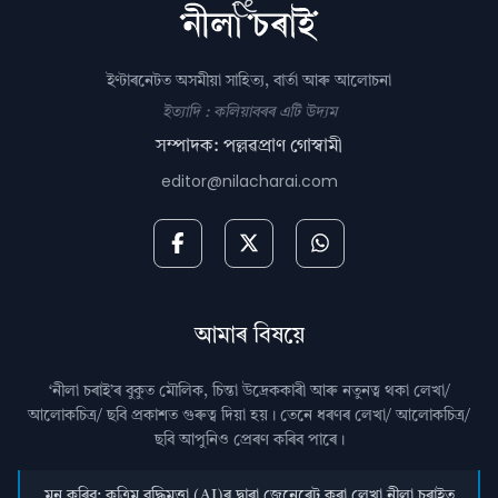
ইণ্টাৰনেটত অসমীয়া সাহিত্য, বাৰ্তা আৰু আলোচনা
ইত্যাদি : কলিয়াবৰৰ এটি উদ্যম
সম্পাদক: পল্লৱপ্ৰাণ গোস্বামী
editor@nilacharai.com
আমাৰ বিষয়ে
‘নীলা চৰাই’ৰ বুকুত মৌলিক, চিন্তা উদ্রেককাৰী আৰু নতুনত্ব থকা লেখা/
আলোকচিত্ৰ/ ছবি প্রকাশত গুৰুত্ব দিয়া হয়। তেনে ধৰণৰ লেখা/ আলোকচিত্ৰ/
ছবি আপুনিও প্রেৰণ কৰিব পাৰে।
মন কৰিব: কৃত্ৰিম বুদ্ধিমত্তা (AI)ৰ দ্বাৰা জেনেৰেট কৰা লেখা নীলা চৰাইত