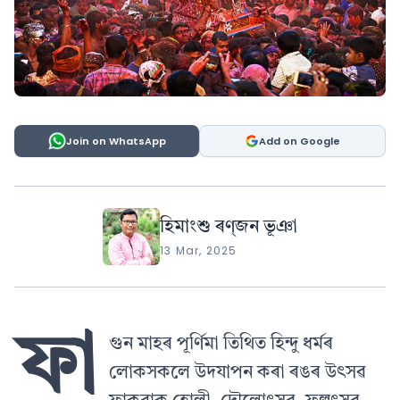
Join on WhatsApp
Add on Google
হিমাংশু ৰণ্‌জন ভূঞা
13 Mar, 2025
ফা
গুন মাহৰ পূৰ্ণিমা তিথিত হিন্দু ধৰ্মৰ
লোকসকলে উদযাপন কৰা ৰঙৰ উৎসৱ