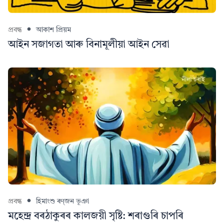
প্ৰবন্ধ
আকাশ প্ৰিয়ম
আইন সজাগতা আৰু বিনামূলীয়া আইন সেৱা
প্ৰবন্ধ
হিমাংশু ৰণ্‌জন ভূঞা
মহেন্দ্ৰ বৰঠাকুৰৰ কালজয়ী সৃষ্টি: শৰাগুৰি চাপৰি