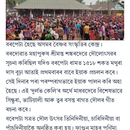
বৰপেটা হৈছে অসমৰ বৈষ্ণৱ সংস্কৃতিৰ কেন্দ্ৰ।
বৰদোৱাত মহাপুৰুষ শ্ৰীমন্ত শঙ্কৰদেৱে দৌলোৎসৱৰ
সূচনা কৰিছিল যদিও বৰপেটা ধামত ১৫১৮ শকত মথুৰা
দাস বুঢ়া আতাই প্ৰথমবাৰৰ বাবে ইয়াক প্ৰচলন কৰে।
সেই দিনাৰ পৰা পৰম্পৰাগভাৱে ইয়াক পালন কৰি অহা
হৈছে। এই ‘দুৰ্লভ কেলি’ৰ অৰ্থে মাধৱদেৱে বিশেষভাৱে
সিন্ধুৰা, ভাটিয়ালী আৰু তুৰ বসন্ত ৰাগত দৌলৰ গীত
ৰচনা কৰে।
বৰেপটা সত্ৰত দৌল উৎসৱ তিনিদিনীয়া, চাৰিদিনীয়া বা
পাঁচদিনীয়াকৈ অনুষ্ঠিত কৰা হয়। ফাগুন মাহৰ পূৰ্ণিমা