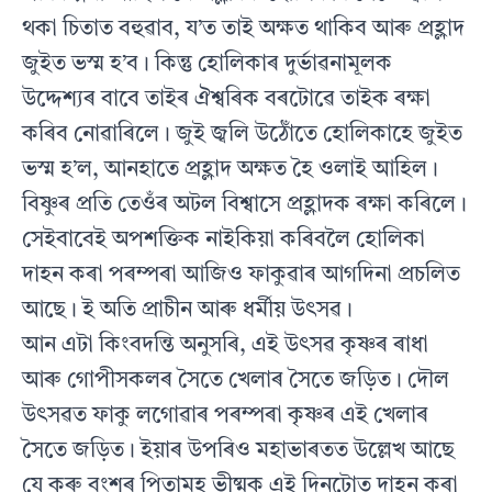
থকা চিতাত বহুৱাব, য’ত তাই অক্ষত থাকিব আৰু প্ৰহ্লাদ
জুইত ভস্ম হ’ব। কিন্তু হোলিকাৰ দুৰ্ভাৱনামূলক
উদ্দেশ্যৰ বাবে তাইৰ ঐশ্বৰিক বৰটোৱে তাইক ৰক্ষা
কৰিব নোৱাৰিলে। জুই জ্বলি উঠোঁতে হোলিকাহে জুইত
ভস্ম হ’ল, আনহাতে প্ৰহ্লাদ অক্ষত হৈ ওলাই আহিল।
বিষ্ণুৰ প্ৰতি তেওঁৰ অটল বিশ্বাসে প্ৰহ্লাদক ৰক্ষা কৰিলে।
সেইবাবেই অপশক্তিক নাইকিয়া কৰিবলৈ হোলিকা
দাহন কৰা পৰম্পৰা আজিও ফাকুৱাৰ আগদিনা প্ৰচলিত
আছে। ই অতি প্ৰাচীন আৰু ধৰ্মীয় উৎসৱ।
আন এটা কিংবদন্তি অনুসৰি, এই উৎসৱ কৃষ্ণৰ ৰাধা
আৰু গোপীসকলৰ সৈতে খেলাৰ সৈতে জড়িত। দৌল
উৎসৱত ফাকু লগোৱাৰ পৰম্পৰা কৃষ্ণৰ এই খেলাৰ
সৈতে জড়িত। ইয়াৰ উপৰিও মহাভাৰতত উল্লেখ আছে
যে কুৰু বংশৰ পিতামহ ভীষ্মক এই দিনটোত দাহন কৰা