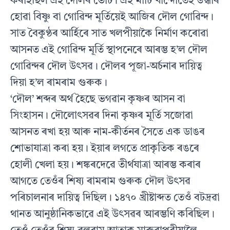
কৰাইছিল এই দৌলৰ ভেটি। এই মাটি খান্দোতেই উদ্ধাৰ
হোৱা বিষ্ণু বা গোৱিন্দ মূৰ্তিয়েই আজিৰ দৌল গোৱিন্দ।
সাত বৈকুণ্ঠৰ আৰ্হিৰে সাত খলপীয়াকৈ নিৰ্মাণ কৰোৱা
আসনত এই গোৱিন্দ মূৰ্তি স্থাপনেৰে আৰম্ভ হ’ল দৌল
গোৱিন্দৰ দৌল উৎসৱ। দৌলৰ পূজা-অৰ্চনাৰ দায়িত্ব
দিয়া হ’ল ৰামৰাম গুৰুক।
‘দৌল’ শব্দৰ অৰ্থ হৈছে ভগৱান কৃষ্ণৰ আসন বা
সিংহাসন। দৌলোৎসৱৰ দিনা কৃষ্ণৰ মূৰ্তি সজোৱা
আসনত ৰখা হয় আৰু নাম-কীৰ্তনৰ সৈতে এক ডাঙৰ
শোভাযাত্ৰা কৰা হয়। ইয়াৰ লগতে প্ৰাকৃতিক ৰঙৰে
হোলী খেলা হয়। শঙ্কৰদেৱে তীৰ্থযাত্ৰা আৰম্ভ কৰাৰ
আগতে তেওঁৰ শিষ্য ৰামৰাম গুৰুক দৌল উৎসৱ
পৰিচালনাৰ দায়িত্ব দিছিল। ১৪৭০ খ্ৰীষ্টাব্দত তেওঁ বটদ্ৰৱা
থানত আনুষ্ঠানিকভাৱে এই উৎসৱৰ আৰম্ভণি কৰিছিল।