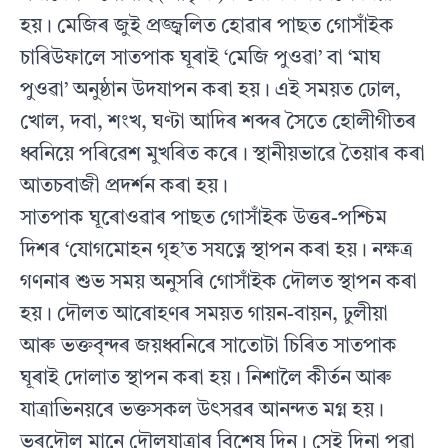
হয়। মেজিৰ জুই প্ৰজ্জ্বলিত হোৱাৰ পাছত গোসাঁইক
চাৰিউফালে সাতপাক ঘূৰাই ‘মেজি পুওৱা’ বা ‘মাঘ
পুওৱা’ অনুষ্ঠান উদযাপন কৰা হয়। এই সময়ত ঢোল,
খোল, দবা, শংখ, ঘণ্টা আদিৰ শব্দৰ সৈতে হোলীগীতৰ
ধ্বনিয়ে পৰিৱেশ মুখৰিত কৰে। স্থানীয়ভাৱে তৈয়াৰ কৰা
আতচবাজী প্ৰদৰ্শন কৰা হয়।
সাতপাক ঘূৰোওৱাৰ পাছত গোসাঁইক উত্তৰ-পশ্চিম
দিশৰ ‘যোগমোহন গৃহ’ত সযত্নে স্থাপন কৰা হয়। নক্ষত্ৰ
গণনাৰ শুভ সময় অনুসৰি গোসাঁইক দৌলত স্থাপন কৰা
হয়। দৌলত আৰোহণৰ সময়ত গায়ন-বায়ন, ঢুলীয়া
আৰু ভক্তবৃন্দৰ জয়ধ্বনিৰে সাতোটা চিৰিত সাতপাক
ঘূৰাই দোলাত স্থাপন কৰা হয়। নিশালৈ কীৰ্তন আৰু
যাত্ৰাভিনয়ৰে ভক্তসকল উৎসৱৰ আনন্দত মগ্ন হয়।
ভৰদৌল মানে দৌলযাত্ৰাৰ বিশেষ দিন। সেই দিনা পুৱা