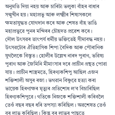
অনুমতি দিয়া নহয় আৰু চাৰিটা ভলুকা বাঁহৰ বাধাৰ
সন্মুখীন হয়। মহাপ্ৰভু আৰু লক্ষ্মীৰ শিষ্যসকলে
ক্ষমতাযুদ্ধত যোগদান কৰে আৰু শেষত বাঁহ ভাঙি
মহাপ্ৰভুৱে পুনৰ মন্দিৰৰ চৌহদত প্ৰৱেশ কৰে।
দৌল উৎসৱৰ তাৎপৰ্য ধৰ্মীয় ভক্তিতেই সীমাবদ্ধ নহয়।
উৎসৱটোৰ ঐতিহাসিক শিপা বৈদিক আৰু পৌৰাণিক
যুগলৈকে বিস্তৃত। হোলীৰ উল্লেখ নাৰদ পুৰাণ, ভৱিষ্য
পুৰাণ আৰু জৈমিনি মীমাংসাৰ দৰে প্ৰাচীন গ্ৰন্থত পোৱা
যায়। প্ৰাচীন শাস্ত্ৰমতে, হিৰণ্যকশিপু আছিল এজন
শক্তিশালী অসুৰ ৰজা। ভগৱান বিষ্ণুৱে হত্যা কৰা
ভায়েক হিৰণাক্ষৰ মৃত্যুৰ প্ৰতিশোধ ল’ব বিচাৰিছিল
হিৰণ্যকশিপুৱে। গতিকে নিজকে শক্তিশালী কৰিবলৈ
তেওঁ বছৰ বছৰ ধৰি তপস্যা কৰিছিল। অৱশেষত তেওঁ
বৰ লাভ কৰিছিল। কিন্তু বৰ লাভৰ পাছতে