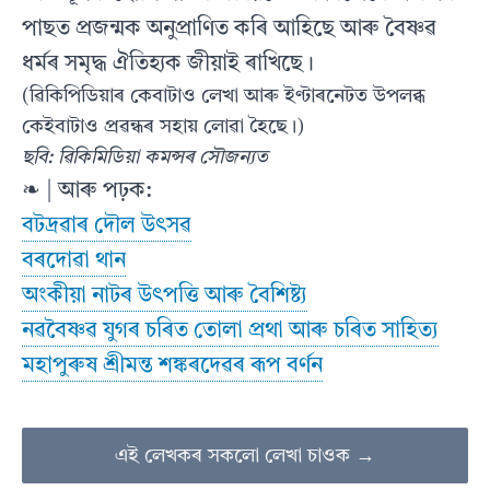
পাছত প্ৰজন্মক অনুপ্ৰাণিত কৰি আহিছে আৰু বৈষ্ণৱ
ধৰ্মৰ সমৃদ্ধ ঐতিহ্যক জীয়াই ৰাখিছে।
(ৱিকিপিডিয়াৰ কেবাটাও লেখা আৰু ইণ্টাৰনেটত উপলব্ধ
কেইবাটাও প্ৰৱন্ধৰ সহায় লোৱা হৈছে।)
ছবি: ৱিকিমিডিয়া কমন্সৰ সৌজন্যত
❧ | আৰু পঢ়ক:
বটদ্ৰৱাৰ দৌল উৎসৱ
বৰদোৱা থান
অংকীয়া নাটৰ উৎপত্তি আৰু বৈশিষ্ট্য
নৱবৈষ্ণৱ যুগৰ চৰিত তোলা প্ৰথা আৰু চৰিত সাহিত্য
মহাপুৰুষ শ্ৰীমন্ত শঙ্কৰদেৱৰ ৰূপ বৰ্ণন
এই লেখকৰ সকলো লেখা চাওক →