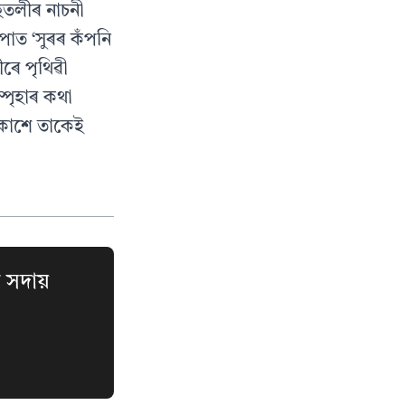
িহুতলীৰ নাচনী
পাত ‘সুৰৰ কঁপনি
ৰে পৃথিৱী
্পৃহাৰ কথা
্ৰকাশে তাকেই
 সদায়