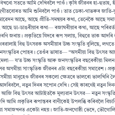
খনো সততে আমি দেখিবলৈ পাওঁ। কৃষি জীৱনৰ হা-হুতাহ, হাঁ
গীতবোৰত আমি শুনিবলৈ পাওঁ। তাত ডেকা-গাভৰুৰ জাতি-কু
 আৱেদন আছে, আছে প্ৰীতি-সমন্বয়ৰ কথা, তেনেকৈ আছে সম
ো, আছে ডা-ডাঙৰীয়াৰ কথা— ৰজাঘৰীয়াৰ কথা, আছে পৰিৱৰ্ত
ণি জনায়। প্ৰকৃতিয়ে যিদৰে ৰূপ সলায়, বিহুৱে তাক আদৰি
গৰৱালাই বিহু উৎসৱক অসমীয়াৰ উচ্চ সংস্কৃতি বুলিছে, লগত
সংস্কৃতিৰ পোহৰ। তেওঁৰ ভাষাত— “অসমীয়া বিহু উৎসৱ 
 মেলা— য’ত উচ্চ সংস্কৃতি আৰু জনসংস্কৃতিৰ বছৰেকীয়া মিল
সৱ অসমীয়া সাংস্কৃতিক জীৱনৰ এটা বছৰেকীয়া সমাৱেশ। প্ৰকৃ
মীয়া মানুহেও জীৱনৰ সকলো ক্ষেত্ৰৰে ভালৰো ভালখিনি লৈ
আদৰিবলৈ, নতুন দিনৰ সপোন দেখি। সেই কাৰণেই নতুন দি
 আজি বিহু উৎসৱ আটাইতকৈ মূল্যৱান উৎসৱ— নতুন সংস্কৃত
েদি আমি প্ৰকৃতিৰ ৰূপান্তৰৰ বাণীকেই উপলব্ধি কৰিবলৈ বিচ
ীয়া সমাজখনত একেটা নহয়। জাতি-জনগোষ্ঠী ভেদে, ভৌগোলিক