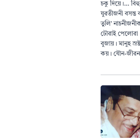
চকু দিয়ে।… বিহুনৃ
যুৱতীজনী বসন্ত 
তুলি’ নাচনীজনী
ঢৌৱাই পেলোৱা ম
বুজায়। মানুহ স্ৰ
কয়। যৌন-জীৱন আ