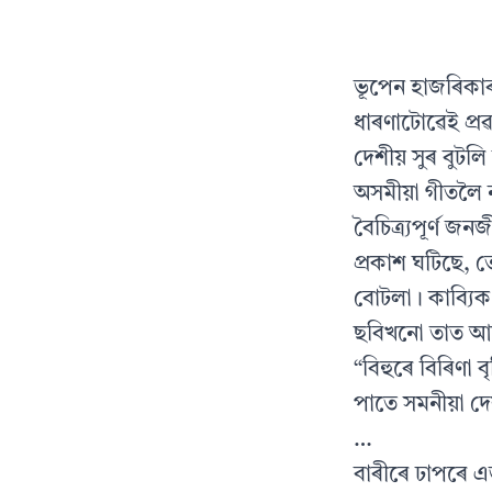
ভূপেন হাজৰিকাৰ 
ধাৰণাটোৱেই প্ৰৱ
দেশীয় সুৰ বুটল
অসমীয়া গীতলৈ ন
বৈচিত্ৰ্যপূৰ্ণ 
প্ৰকাশ ঘটিছে, ত
বোটলা। কাব্যিক 
ছবিখনো তাত আছ
“বিহুৰে বিৰিণা 
পাতে সমনীয়া দ
…
বাৰীৰে ঢাপৰে 