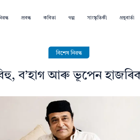
িৱন্ধ
প্ৰবন্ধ
কবিতা
গল্প
সাংস্কৃতিকী
গ্ৰন্থবাৰ্তা
বিশেষ নিৱন্ধ
িহু, ব’হাগ আৰু ভূপেন হাজৰি