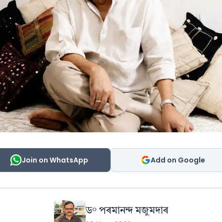
Join on WhatsApp
Add on Google
ড° পৰমানন্দ মজুমদাৰ