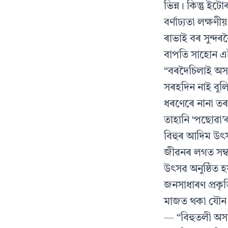
ভিন্ন। কিন্তু ই
বৰ্ণাঢ্যতা লক্ষণ
ৰাভাই বৰ সুন্দ
বাপতি সাহোন এই
“বৰদৈচিলাই অস
সৰহদিন নাই বুল
ধৰণেৰে নানা তৰ
তাহানি ‘পছোৱা’ৰ
বিহুৰ আদিম উৎস
জীৱনৰ লগত সম্বন
উৎসৱ অনুষ্ঠিত 
জনসাধাৰণ প্ৰকৃ
মাজত থকা যৌন স
— “বিহুতলী অস