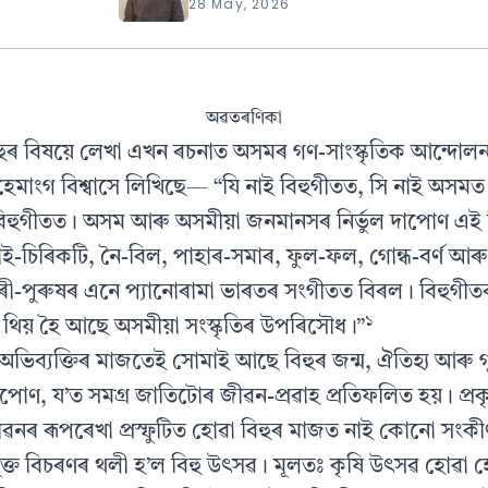
28 May, 2026
অৱতৰণিকা
হুৰ বিষয়ে লেখা এখন ৰচনাত অসমৰ গণ-সাংস্কৃতিক আন্দোল
হেমাংগ বিশ্বাসে লিখিছে— “যি নাই বিহুগীতত, সি নাই অসম
বিহুগীতত। অসম আৰু অসমীয়া জনমানসৰ নিৰ্ভুল দাপোণ এই
ৰাই-চিৰিকটি, নৈ-বিল, পাহাৰ-সমাৰ, ফুল-ফল, গোন্ধ-বৰ্ণ আৰ
ৰী-পুৰুষৰ এনে প্যানোৰামা ভাৰতৰ সংগীতত বিৰল। বিহুগীতৰ
১
থিয় হৈ আছে অসমীয়া সংস্কৃতিৰ উপৰিসৌধ।”
ই অভিব্যক্তিৰ মাজতেই সোমাই আছে বিহুৰ জন্ম, ঐতিহ্য আৰু গূঢ়
পোণ, য’ত সমগ্ৰ জাতিটোৰ জীৱন-প্ৰৱাহ প্ৰতিফলিত হয়। প্ৰকৃ
ৰ ৰূপৰেখা প্ৰস্ফুটিত হোৱা বিহুৰ মাজত নাই কোনো সংকীৰ্ণ
মুক্ত বিচৰণৰ থলী হ’ল বিহু উৎসৱ। মূলতঃ কৃষি উৎসৱ হোৱা 