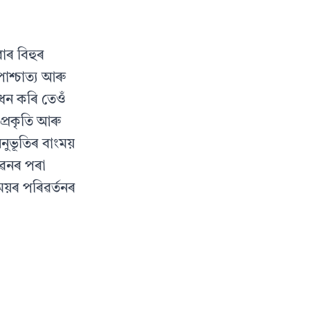
াৰ বিহুৰ
াশ্চাত্য আৰু
ধন কৰি তেওঁ
প্ৰকৃতি আৰু
অনুভূতিৰ বাংময়
জীৱনৰ পৰা
সময়ৰ পৰিৱৰ্তনৰ