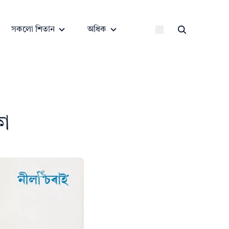
সকলো শিতান
অধিক
কা