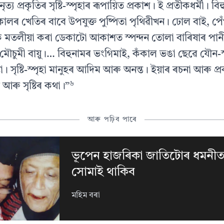
ত্য প্ৰকৃতিৰ সৃষ্টি-স্পৃহাৰ ৰূপায়িত প্ৰকাশ। ই প্ৰতীকধৰ্মী। ব
কালৰ খেতিৰ বাবে উপযুক্ত পুষ্পিতা পৃথিৱীখন। ঢোল বাই, পেঁ
ক মতলীয়া কৰা ডেকাটো আকাশত স্পন্দন তোলা বাৰিষাৰ পানী
ৌচুমী বায়ু।… বিহুনামৰ ভংগিমাই, কঁকাল ভঙা ছেৱে যৌন-স
ষ্টা। সৃষ্টি-স্পৃহা মানুহৰ আদিম আৰু অনন্ত। ইয়াৰ ৰচনা আৰু প
৬
ৰু সৃষ্টিৰ কথা।”
আৰু পঢ়িব পাৰে
ভূপেন হাজৰিকা জাতিটোৰ ধমনীত
সোমাই থাকিব
মহিম বৰা