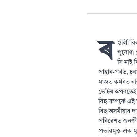
ৰ
ঙালী বি
পুৰোধা 
সি নাই 
পাহাৰ-পৰ্বত, চ
মাজত কৰ্মৰত না
ভেটিৰ ওপৰতেই 
বিহু সম্পৰ্কে এ
বিহু অসমীয়াৰ দা
পৰিৱেশত জনজীৱন
প্ৰভাৱমুক্ত এক 