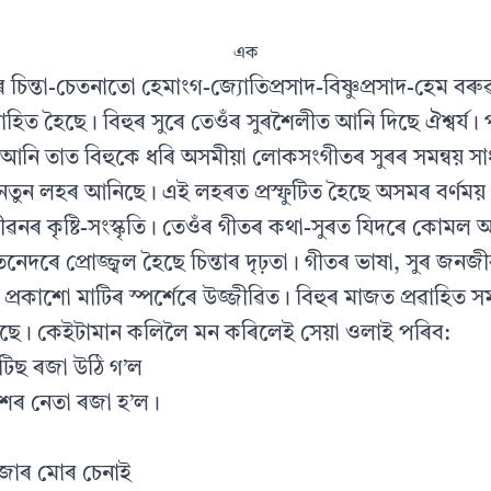
এক
চিন্তা-চেতনাতো হেমাংগ-জ্যোতিপ্ৰসাদ-বিষ্ণুপ্ৰসাদ-হেম বৰুৱ
াহিত হৈছে। বিহুৰ সুৰে তেওঁৰ সুৰশৈলীত আনি দিছে ঐশ্বৰ্য। প
ি আনি তাত বিহুকে ধৰি অসমীয়া লোকসংগীতৰ সুৰৰ সমন্বয় সা
তুন লহৰ আনিছে। এই লহৰত প্ৰস্ফুটিত হৈছে অসমৰ বৰ্ণময় 
জনজীৱনৰ কৃষ্টি-সংস্কৃতি। তেওঁৰ গীতৰ কথা-সুৰত যিদৰে কোমল 
েনেদৰে প্ৰোজ্জ্বল হৈছে চিন্তাৰ দৃঢ়তা। গীতৰ ভাষা, সুৰ জন
প্ৰকাশো মাটিৰ স্পৰ্শেৰে উজ্জীৱিত। বিহুৰ মাজত প্ৰৱাহিত 
ে। কেইটামান কলিলৈ মন কৰিলেই সেয়া ওলাই পৰিব:
বৃটিছ ৰজা উঠি গ’ল
েশৰ নেতা ৰজা হ’ল।
এজাৰ মোৰ চেনাই