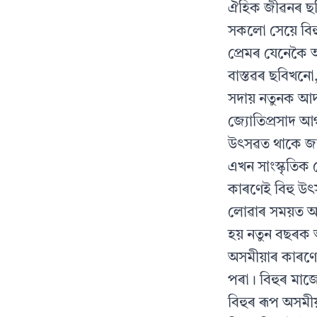
ঐহিক জীৱনৰ ছবি
সকলো সেয়ে বিহু
প্ৰেমৰ যেনেকৈ
বাস্তৱৰ ছবিখন
সদায় নতুনক আদৰ
জ্যোতিপ্ৰসাদ আ
উৎসৱত থাকে জন
এখন সাংস্কৃতিক
কাৰণেই বিহু উৎ
লোৱাৰ সময়ত অস
হয় নতুন বছৰক 
অসমীয়াৰ কাৰণে
পৰা। বিহুৰ মাজ
বিহুৰ ৰূপ অসম