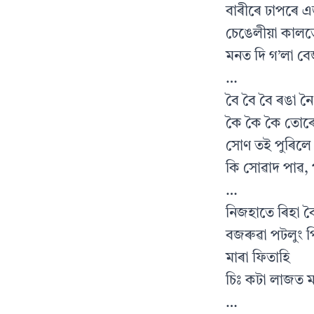
বাৰীৰে ঢাপৰে এ
চেঙেলীয়া কালত
মনত দি গ’লা ব
…
বৈ বৈ বৈ ৰঙা ন
কৈ কৈ কৈ তোৰে
সোণ তই পুৰিলে
কি সোৱাদ পাৱ
…
নিজহাতে ৰিহা ব
বজৰুৱা পটলুং পি
মাৰা ফিতাহি
চিঃ কটা লাজত ম
…