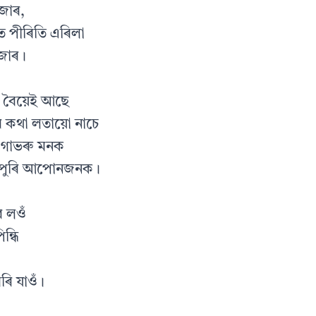
জাৰ,
ে পীৰিতি এৰিলা
েজাৰ।
ৈ বৈয়েই আছে
 কথা লতায়ো নাচে
 গাভৰু মনক
, পুৰি আপোনজনক।
ৈ লওঁ
ন্ধি
ৰি যাওঁ।