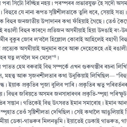
টোৰ পৰা সিটো বিচ্ছিন্ন নহয়। পৰস্পৰৰ প্ৰভাৱযুক্ত হৈ সদৌ অস
ীয়। বিহুৱে যে নানা ৰূপত সৃষ্টিশীলতাকে তুলি ধৰে, সেয়াই সত্য। ব
ৰকৈ বিহুৰ জনজাতীয় উপাদানৰ কথা ফঁহিয়াই গৈছে। তেওঁ ক
 ৰঙালী বিহুৰ কাৰণে প্ৰতিজন অসমীয়াই হিয়া উদঙাই ৰং-উ
মীৰ বুকুৰ জোৰ ল’বলৈ হিল্লোল কোবাই আহিলেই বহাগী বি
ি প্ৰত্যেক অসমীয়াই অনুমান কৰে আৰু দেহেকেহে এই ৰঙালী 
৪
হৰ যত্ন ল’বলৈ মন মেলে”
।
 পাতত হেম বৰুৱাই বিহু সম্পৰ্কে এখন গুৰুগম্ভীৰ ৰচনা লিখ
, মহত্ত্ব আৰু সৃজনশীলতাৰ কথা উনুকিয়াই লিখিছিল— “বি
্ধ। ইয়াক প্ৰকৃতিৰ পূজা বুলিব পাৰি। প্ৰকৃতিৰ ঋতু পৰিৱৰ্তন
হয়। বিহুৰ জৰিয়তে অসমৰ জনসাধাৰণৰ প্ৰকৃতি-স্পৃহা পৰিস্ফ
তিৰ সন্তান। গতিকেই বিহু উৎসৱত ইমান সমাৰোহ। ইমান আনন
্পৃহাত তেওঁ সৃষ্টিশীলতা দেখিছিল। সেই কথালৈ আঙুলিয়াই দ
মীয়া ডেকা-গাভৰুৰ মিলনভূমি। ইয়াতেই ডেকাই গাভৰুত, গ