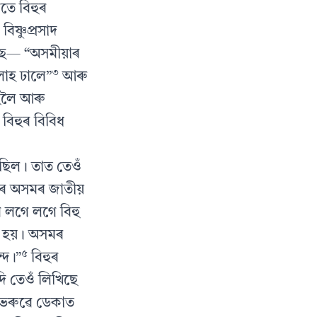
মতে বিহুৰ
িষ্ণুপ্ৰসাদ
ৈছে— “অসমীয়াৰ
৩
লাহ ঢালে”
আৰু
হুলৈ আৰু
বিহুৰ বিবিধ
িছিল। তাত তেওঁ
হুৰ অসমৰ জাতীয়
ৰ লগে লগে বিহু
ুট হয়। অসমৰ
৫
্দ।”
বিহুৰ
ি তেওঁ লিখিছে
াভৰুৱে ডেকাত