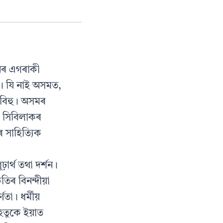
নৰ এগৰাকী
ত। যি নাই অসমত,
 বিহু। অসমৰ
ু সিবিলাকৰ
 সাহিত্যিক
াৰ্থ তথা দৰ্শন।
তিৰ বিনন্দীয়া
তা। ধৰ্মীয়
হেতুকে ইয়াত