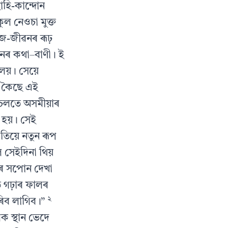
হি-কান্দোন
ল নেওচা মুক্ত
াজ-জীৱনৰ ৰূঢ়
নৰ কথা–বাণী। ই
 লয়। সেয়ে
ে কৈছে এই
আচলতে অসমীয়াৰ
ন হয়। সেই
তিয়ে নতুন ৰূপ
 সেইদিনা থিয়
নৰ সপোন দেখা
ি গঢ়াৰ ফালৰ
২
াৰিব লাগিব।”
 স্থান ভেদে