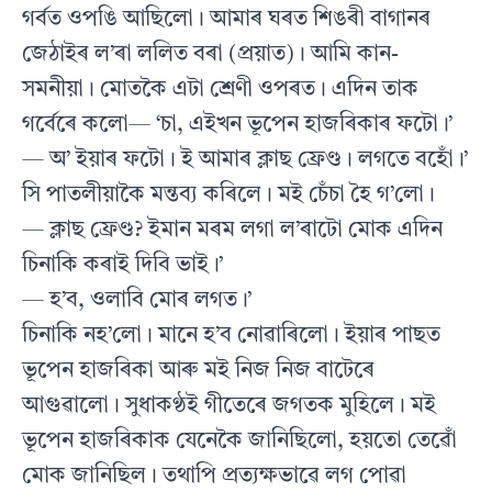
গৰ্বত ওপঙি আছিলো। আমাৰ ঘৰত শিঙৰী বাগানৰ
জেঠাইৰ ল’ৰা ললিত বৰা (প্ৰয়াত)। আমি কান-
সমনীয়া। মোতকৈ এটা শ্ৰেণী ওপৰত। এদিন তাক
গৰ্বেৰে কলো— ‘চা, এইখন ভূপেন হাজৰিকাৰ ফটো।’
— অ’ ইয়াৰ ফটো। ই আমাৰ ক্লাছ ফ্ৰেণ্ড। লগতে বহোঁ।’
সি পাতলীয়াকৈ মন্তব্য কৰিলে। মই চেঁচা হৈ গ’লো।
— ক্লাছ ফ্ৰেণ্ড? ইমান মৰম লগা ল’ৰাটো মোক এদিন
চিনাকি কৰাই দিবি ভাই।’
— হ’ব, ওলাবি মোৰ লগত।’
চিনাকি নহ’লো। মানে হ’ব নোৱাৰিলো। ইয়াৰ পাছত
ভূপেন হাজৰিকা আৰু মই নিজ নিজ বাটেৰে
আগুৱালো। সুধাকণ্ঠই গীতেৰে জগতক মুহিলে। মই
ভূপেন হাজৰিকাক যেনেকৈ জানিছিলো, হয়তো তেৱোঁ
মোক জানিছিল। তথাপি প্ৰত্যক্ষভাৱে লগ পোৱা