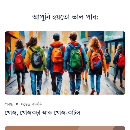
আপুনি হয়তো ভাল পাব:
প্ৰবন্ধ
মহেন্দ্ৰ কাকতি
খোজ, খোজকঢ়া আৰু খোজ-কাটল