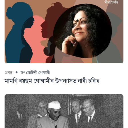
প্ৰবন্ধ
ড° মোহিনী গোস্বামী
মামণি ৰয়ছম গোস্বামীৰ উপন্যাসত নাৰী চৰিত্ৰ