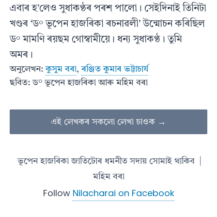
এবাৰ হ’লেও সুধাকণ্ঠৰ পৰশ পালো। সেইদিনাই তিনিটা
খণ্ডৰ ‘ড° ভূপেন হাজৰিকা ৰচনাৱলী’ উন্মোচন কৰিছিল
ড° মামণি ৰয়ছম গোস্বামীয়ে। ধন্য সুধাকণ্ঠ। তুমি
অমৰ।
অনুলেখন:
কুসুম বৰা
,
ৰঞ্জিত কুমাৰ ভট্টাচাৰ্য
ছবিত: ড° ভূপেন হাজৰিকা আৰু মহিম বৰা
এই লেখকৰ সকলো লেখা চাওক →
ভূপেন হাজৰিকা জাতিটোৰ ধমনীত সদায় সোমাই থাকিব
|
মহিম বৰা
Follow
Nilacharai on Facebook