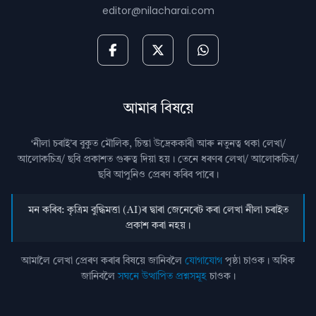
editor@nilacharai.com
আমাৰ বিষয়ে
‘নীলা চৰাই’ৰ বুকুত মৌলিক, চিন্তা উদ্রেককাৰী আৰু নতুনত্ব থকা লেখা/
আলোকচিত্ৰ/ ছবি প্রকাশত গুৰুত্ব দিয়া হয়। তেনে ধৰণৰ লেখা/ আলোকচিত্ৰ/
ছবি আপুনিও প্রেৰণ কৰিব পাৰে।
মন কৰিব: কৃত্ৰিম বুদ্ধিমত্তা (AI)ৰ দ্বাৰা জেনেৰেট কৰা লেখা নীলা চৰাইত
প্ৰকাশ কৰা নহয়।
আমালৈ লেখা প্ৰেৰণ কৰাৰ বিষয়ে জানিবলৈ
যোগাযোগ
পৃষ্ঠা চাওক। অধিক
জানিবলৈ
সঘনে উত্থাপিত প্ৰশ্নসমূহ
চাওক।