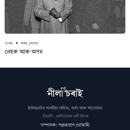
প্ৰবন্ধ
শৰৎ নেওগ
নেহৰু আৰু অসম
ইণ্টাৰনেটত অসমীয়া সাহিত্য, বাৰ্তা আৰু আলোচনা
ইত্যাদি : কলিয়াবৰৰ এটি উদ্যম
সম্পাদক: পল্লৱপ্ৰাণ গোস্বামী