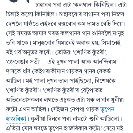
চাহাবৰ পৰা এটা ‘কলগান’ কিনিছিল। এটা
চিলাই কলো কিনিছিল। চাহাববোৰ বাগানৰ পৰা নিজৰ
দেশলৈ যাওঁতে এইদৰে বস্তুবোৰ কম দামত বেচি দিয়ে।
সেই সময়ত আমাৰ ঘৰত কলগানৰ গান শুনিবলৈ মানুহ
ভৰি থাকে। মানুহবোৰ যিমানেই অবাক হয়, সিমানেই
মই গৰ্ব অনুভৱ কৰোঁ। তেতিয়া ‘শোণিত কুঁৱৰী’,
‘জেৰেঙাৰ সতী’— এই দুখন পালা আৰু আনন্দিৰাম
দাসকে ধৰি কেইগৰাকীমান গায়কৰ গানৰ ৰেকৰ্ড
আছিল। মই পালা দুখন ভাল পাইছিলো, বিশেষকৈ
‘শোণিত কুঁৱৰী’। ‘শোণিত কুঁৱৰী’ৰ বেটুপাতত
অভিনেতাসকলৰ লগতে এচুকত এটা সৰু ল’ৰাৰ ধুনীয়া
ফটো এখন আছিল। সেইজন নেপথ্য গায়ক
ভূপেন
হাজৰিকা
। স্কুলীয়া দিনৰে পৰা নামটো শুনি আছিলো।
এতিয়া মোৰ ঘৰতে ভূপেন হাজৰিকাৰ ফটো! সেয়ে মই