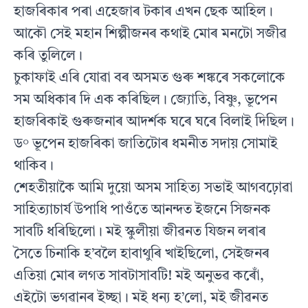
হাজৰিকাৰ পৰা এহেজাৰ টকাৰ এখন ছেক আহিল।
আকৌ সেই মহান শিল্পীজনৰ কথাই মোৰ মনটো সজীৱ
কৰি তুলিলে।
চুকাফাই এৰি যোৱা বৰ অসমত গুৰু শঙ্কৰে সকলোকে
সম অধিকাৰ দি এক কৰিছিল। জ্যোতি, বিষ্ণু, ভূপেন
হাজৰিকাই গুৰুজনাৰ আদৰ্শক ঘৰে ঘৰে বিলাই দিছিল।
ড° ভূপেন হাজৰিকা জাতিটোৰ ধমনীত সদায় সোমাই
থাকিব।
শেহতীয়াকৈ আমি দুয়ো অসম সাহিত্য সভাই আগবঢ়োৱা
সাহিত্যাচাৰ্য উপাধি পাওঁতে আনন্দত ইজনে সিজনক
সাবটি ধৰিছিলো। মই স্কুলীয়া জীৱনত যিজন লৰাৰ
সৈতে চিনাকি হ’বলৈ হাবাথুৰি খাইছিলো, সেইজনৰ
এতিয়া মোৰ লগত সাবটাসাবটি! মই অনুভৱ কৰোঁ,
এইটো ভগৱানৰ ইচ্ছা। মই ধন্য হ’লো, মই জীৱনত