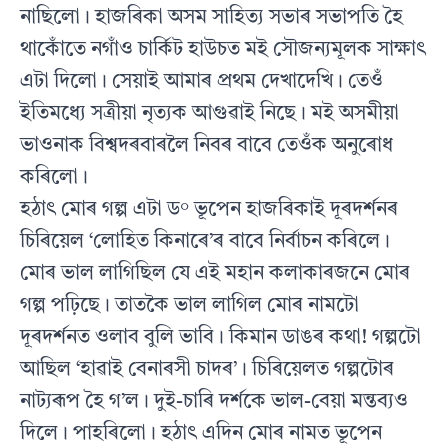
নাছিলো। হাজৰিকা অসম সাহিত্য সভাৰ সভাপতি হৈ
থাকোঁতে নগাঁও চাৰ্কিট হাউচত মই সৌজন্যমূলক সাক্ষাৎ
এটা দিলো। সেয়াই আমাৰ প্ৰথম দেখাদেখি। তেওঁ
ইতিমধ্যে সত্ৰীয়া নৃত্যক আগুৱাই নিছে। মই অসমীয়া
ভাওনাক বিশ্বদৰবাৰলৈ নিবৰ বাবে তেওঁক অনুৰোধ
কৰিলো।
হঠাৎ মোৰ গল্প এটা ড° ভূপেন হাজৰিকাই দূৰদৰ্শনৰ
চিৰিয়েল ‘লোহিত কিনাৰে’ৰ বাবে নিৰ্বাচন কৰিলে।
মোৰ ভাল লাগিছিল যে এই মহান কলাকাৰজনে মোৰ
গল্প পঢ়িছে। তাতকৈ ভাল লাগিল মোৰ নামটো
দূৰদৰ্শনত ওলাব বুলি ভাবি। কিমান ডাঙৰ কথা! গল্পটো
আছিল ‘হাৱাই বেনাৰসী চাদৰ’। চিৰিয়েলত গল্পটোৰ
নাট্যৰূপ হৈ গ’ল। দুই-চাৰি দৰ্শকে ভাল-বেয়া মন্তব্যও
দিলে। পাহৰিলো। হঠাৎ এদিন মোৰ নামত ভূপেন