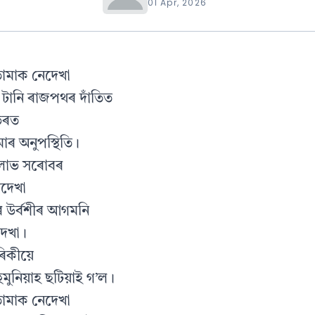
01 Apr, 2026
তোমাক নেদেখা
ি টানি ৰাজপথৰ দাঁতিত
ভিৰত
 অনুপস্থিতি।
ীলাভ সৰোবৰ
েদেখা
ৰে উৰ্বশীৰ আগমনি
দেখা।
িৰিকীয়ে
 হুমুনিয়াহ ছটিয়াই গ’ল।
তোমাক নেদেখা