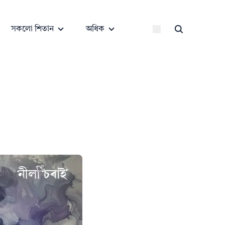
সকলো শিতান
অধিক