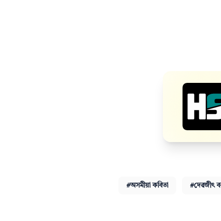
#অসমীয়া কবিতা
#দেৱজীৎ ব