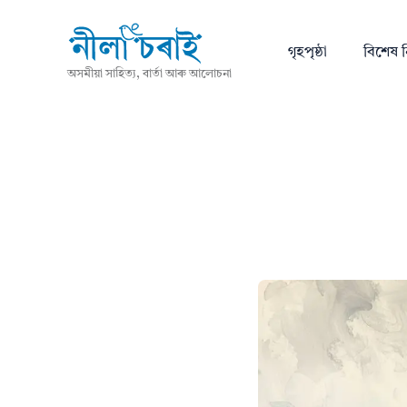
গৃহপৃষ্ঠা
বিশেষ ন
অসমীয়া সাহিত্য, বাৰ্তা আৰু আলোচনা