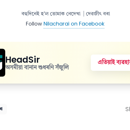
বহুদিনেই হ’ল তোমাক নেদেখা
| দেৱজীৎ বৰা
Follow
Nilacharai on Facebook
HeadSir
এতিয়াই ব্যৱ
অসমীয়া বানান শুধৰণি সঁজুলি
S
ৰা