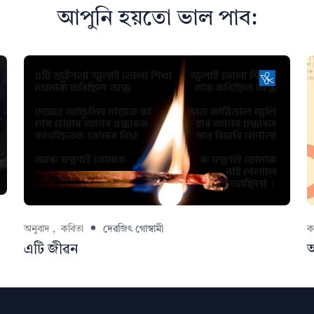
আপুনি হয়তো ভাল পাব:
অনুবাদ ,
কবিতা
দেৱজিৎ গোস্বামী
ক
এটি জীৱন
আ