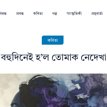
িৱন্ধ
প্ৰবন্ধ
কবিতা
গল্প
সাংস্কৃতিকী
গ্ৰন্থবাৰ্তা
কবিতা
বহুদিনেই হ’ল তোমাক নেদেখা