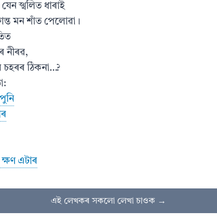
 যেন স্খলিত ধাৰাই
্লান্ত মন শাঁত পেলোৱা।
তিত
 নীৰৱ,
ি চহৰৰ ঠিকনা…?
া:
ুনি
োৰ
 ক্ষণ এটাৰ
এই লেখকৰ সকলো লেখা চাওক →