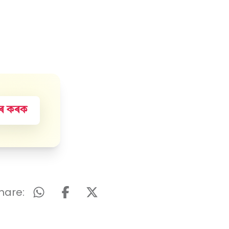
হাৰ কৰক
hare: