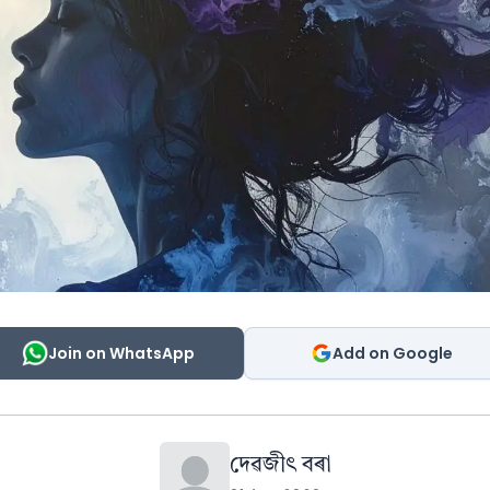
Join on WhatsApp
Add on Google
দেৱজীৎ বৰা