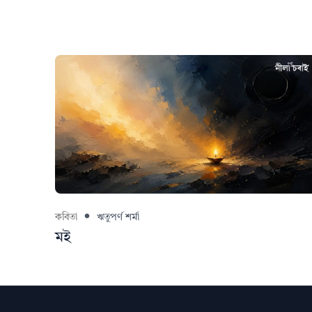
কবিতা
ঋতুপৰ্ণ শৰ্মা
মই