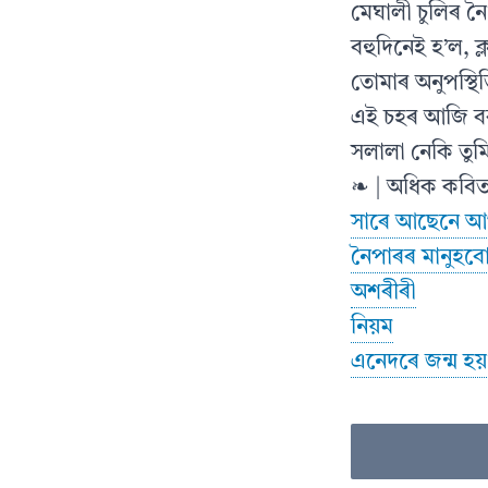
মেঘালী চুলিৰ নৈ
বহুদিনেই হ’ল, ক
তোমাৰ অনুপস্থি
এই চহৰ আজি বৰ
সলালা নেকি তুম
❧ | অধিক কবিত
সাৰে আছেনে আপ
নৈপাৰৰ মানুহব
অশৰীৰী
নিয়ম
এনেদৰে জন্ম হয়