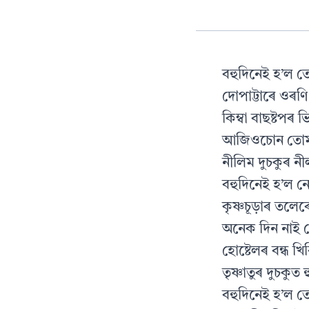
বহুদিনেই হ’ল 
দোপাট্টাৰে ওৰণ
কিম্বা বাছষ্টপৰ 
আজিওচোন তোমাৰ
নীলিম দুচকুৰ ন
বহুদিনেই হ’ল ন
কৃষ্ণচূড়াৰ তলে
অনেক দিন নাই 
হোষ্টেলৰ বন্ধ খ
তৃষ্ণাতুৰ দুচকুত
বহুদিনেই হ’ল 