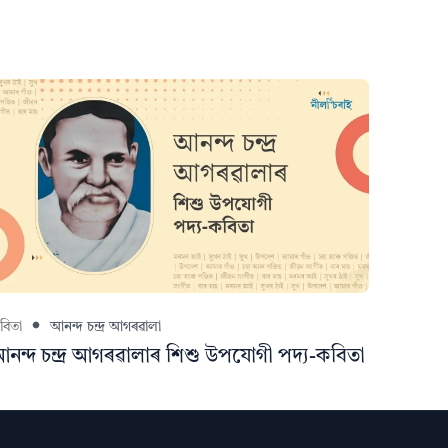
বিতা
আনন্দ চন্দ্ৰ আগৰৱালা
নন্দ চন্দ্ৰ আগৰৱালাৰ শিশু উপযোগী পদ্য-কবিতা