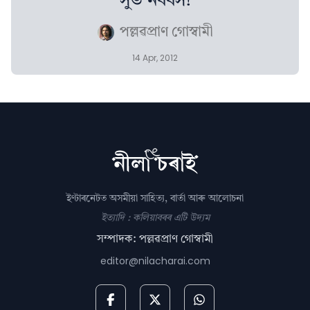
সুভ নববৰ্স!
পল্লৱপ্ৰাণ গোস্বামী
14 Apr, 2012
ইণ্টাৰনেটত অসমীয়া সাহিত্য, বাৰ্তা আৰু আলোচনা
ইত্যাদি : কলিয়াবৰৰ এটি উদ্যম
সম্পাদক: পল্লৱপ্ৰাণ গোস্বামী
editor@nilacharai.com