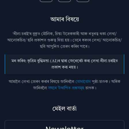
আমাৰ বিষয়ে
‘নীলা চৰাই’ৰ বুকুত মৌলিক, চিন্তা উদ্রেককাৰী আৰু নতুনত্ব থকা লেখা/
আলোকচিত্ৰ/ ছবি প্রকাশত গুৰুত্ব দিয়া হয়। তেনে ধৰণৰ লেখা/ আলোকচিত্ৰ/
ছবি আপুনিও প্রেৰণ কৰিব পাৰে।
মন কৰিব: কৃত্ৰিম বুদ্ধিমত্তা (AI)ৰ দ্বাৰা জেনেৰেট কৰা লেখা নীলা চৰাইত
প্ৰকাশ কৰা নহয়।
আমালৈ লেখা প্ৰেৰণ কৰাৰ বিষয়ে জানিবলৈ
যোগাযোগ
পৃষ্ঠা চাওক। অধিক
জানিবলৈ
সঘনে উত্থাপিত প্ৰশ্নসমূহ
চাওক।
মেইল বাৰ্তা