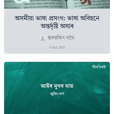
অসমীয়া ভাষা প্ৰসংগ: ভাষা অবিহনে
অন্তৰ্দৃষ্টি অসাৰ
হৃদয়জিৎ গগৈ
11 Oct, 2017