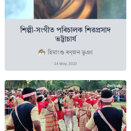
শিল্পী-সংগীত পৰিচালক শিৱপ্ৰসাদ
ভট্টাচাৰ্য
হিমাংশু ৰণ্‌জন ভূঞা
24 May, 2023