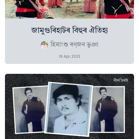
জামুগুৰিহাটৰ বিহুৰ ঐতিহ্য
হিমাংশু ৰণ্‌জন ভূঞা
19 Apr, 2023