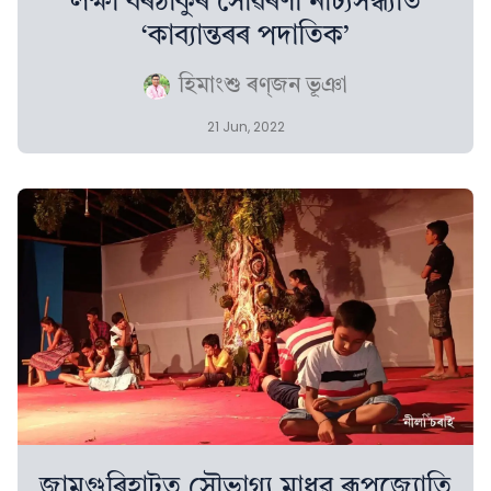
লক্ষী বৰঠাকুৰ সোঁৱৰণী নাট্যসন্ধ্যাত
‘কাব্যান্তৰৰ পদাতিক’
হিমাংশু ৰণ্‌জন ভূঞা
21 Jun, 2022
জামুগুৰিহাটত সৌভাগ্য মাধৱ ৰূপজ্যোতি