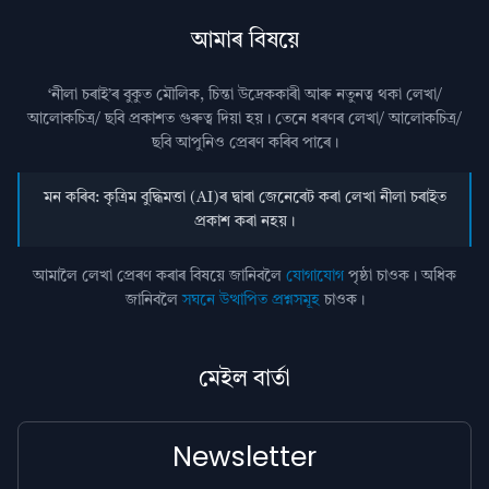
আমাৰ বিষয়ে
‘নীলা চৰাই’ৰ বুকুত মৌলিক, চিন্তা উদ্রেককাৰী আৰু নতুনত্ব থকা লেখা/
আলোকচিত্ৰ/ ছবি প্রকাশত গুৰুত্ব দিয়া হয়। তেনে ধৰণৰ লেখা/ আলোকচিত্ৰ/
ছবি আপুনিও প্রেৰণ কৰিব পাৰে।
মন কৰিব: কৃত্ৰিম বুদ্ধিমত্তা (AI)ৰ দ্বাৰা জেনেৰেট কৰা লেখা নীলা চৰাইত
প্ৰকাশ কৰা নহয়।
আমালৈ লেখা প্ৰেৰণ কৰাৰ বিষয়ে জানিবলৈ
যোগাযোগ
পৃষ্ঠা চাওক। অধিক
জানিবলৈ
সঘনে উত্থাপিত প্ৰশ্নসমূহ
চাওক।
মেইল বাৰ্তা
Newsletter