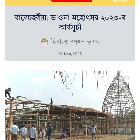
বাৰেচহৰীয়া ভাওনা মহোৎসৱ ২০২৩-ৰ
কাৰ্যসূচী
হিমাংশু ৰণ্‌জন ভূঞা
02 Mar, 2023