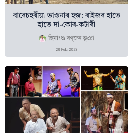
বাৰেচহৰীয়া ভাওনাৰ হজ: ৰাইজৰ হাতে
হাতে দা-কোৰ-কটাৰী
হিমাংশু ৰণ্‌জন ভূঞা
26 Feb, 2023