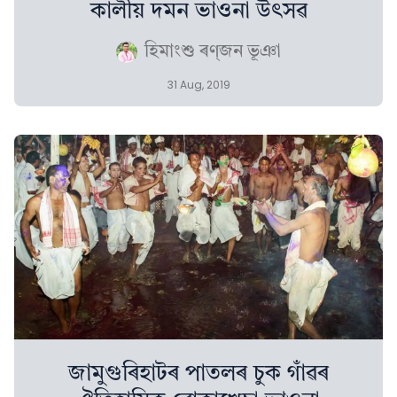
কালীয় দমন ভাওনা উৎসৱ
হিমাংশু ৰণ্‌জন ভূঞা
31 Aug, 2019
জামুগুৰিহাটৰ পাতলৰ চুক গাঁৱৰ