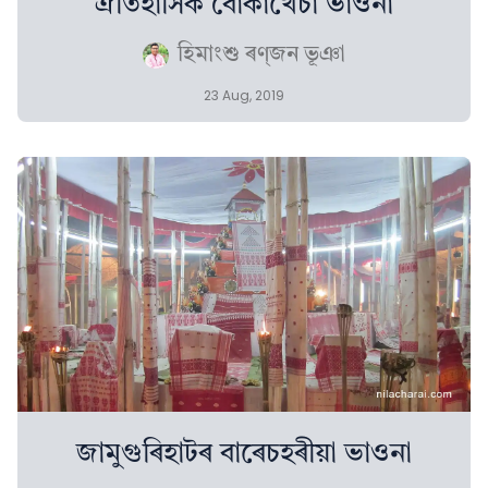
ঐতিহাসিক বোকাখেচা ভাওনা
হিমাংশু ৰণ্‌জন ভূঞা
23 Aug, 2019
জামুগুৰিহাটৰ বাৰেচহৰীয়া ভাওনা