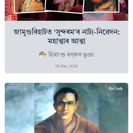
জামুগুৰিহাটত ‘সুন্দৰম’ৰ নাট্য-নিৱেদন:
মহাত্মাৰ আত্মা
হিমাংশু ৰণ্‌জন ভূঞা
05 Dec, 2023