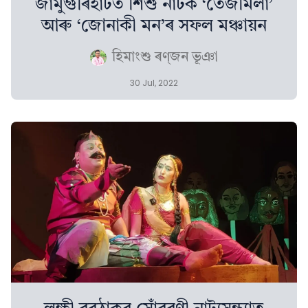
জামুগুৰিহাটত শিশু নাটক ‘তেজীমলা’
আৰু ‘জোনাকী মন’ৰ সফল মঞ্চায়ন
হিমাংশু ৰণ্‌জন ভূঞা
30 Jul, 2022