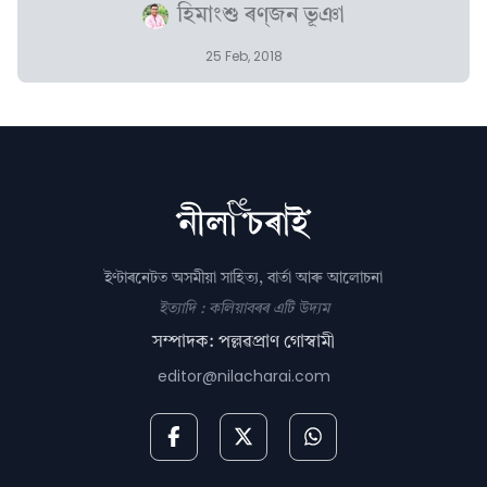
হিমাংশু ৰণ্‌জন ভূঞা
25 Feb, 2018
ইণ্টাৰনেটত অসমীয়া সাহিত্য, বাৰ্তা আৰু আলোচনা
ইত্যাদি : কলিয়াবৰৰ এটি উদ্যম
সম্পাদক: পল্লৱপ্ৰাণ গোস্বামী
editor@nilacharai.com