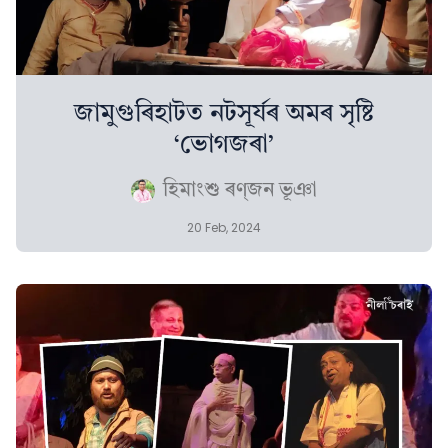
জামুগুৰিহাটত নটসূৰ্যৰ অমৰ সৃষ্টি
‘ভোগজৰা’
হিমাংশু ৰণ্‌জন ভূঞা
20 Feb, 2024