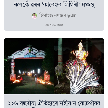
ৰূপকোঁৱৰৰ ‘কাৰেঙৰ লিগিৰী’ মঞ্চস্থ
হিমাংশু ৰণ্‌জন ভূঞা
26 Nov, 2019
২২৬ বছৰীয়া ঐতিহ্যৰে মহীয়ান কোচগাঁৱৰ