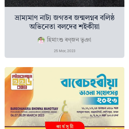
ভ্ৰাম্যমাণ নাট্য জগতৰ জন্মলগ্নৰ বলিষ্ঠ
অভিনেতা বলদেৱ শইকীয়া
হিমাংশু ৰণ্‌জন ভূঞা
25 Mar, 2023