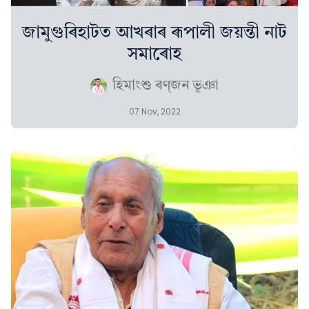
জামুগুৰিহাটত আখৰাৰ ৰূপালী জয়ন্তী নাট
সমাৰোহ
হিমাংশু ৰণ্‌জন ভূঞা
07 Nov, 2022