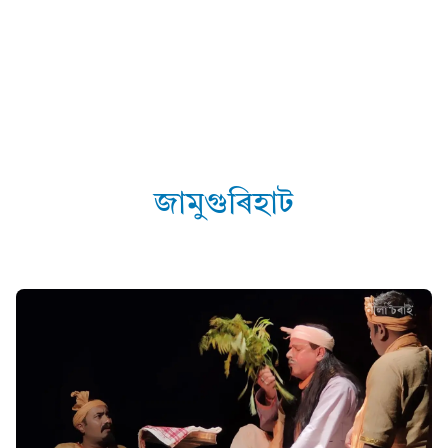
জামুগুৰিহাট