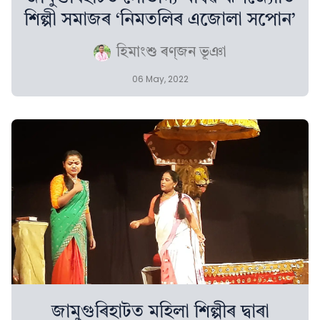
শিল্পী সমাজৰ ‘নিমতলিৰ এজোলা সপোন’
হিমাংশু ৰণ্‌জন ভূঞা
06 May, 2022
জামুগুৰিহাটত মহিলা শিল্পীৰ দ্বাৰা