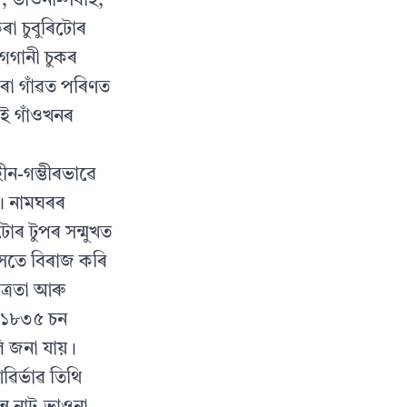
দ, ভাওনা-সবাহ,
ৰা চুবুৰিটোৰ
গেগানী চুকৰ
ৰা গাঁৱত পৰিণত
ই গাঁওখনৰ
ীন-গম্ভীৰভাৱে
ী। নামঘৰৰ
োৰ টুপৰ সন্মুখত
ৈতে বিৰাজ কৰি
ত্ৰতা আৰু
িল ১৮৩৫ চন
ি জনা যায়।
িৰ্ভাৱ তিথি