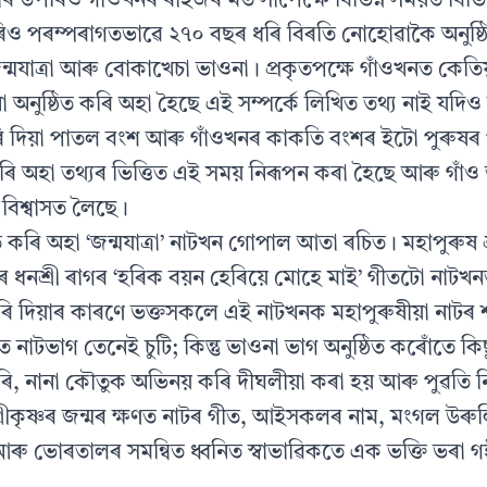
াৰ উপৰিও গাঁওখনৰ ৰাইজৰ মত সাপেক্ষে বিভিন্ন সময়ত বিভিন
িও পৰম্পৰাগতভাৱে ২৭০ বছৰ ধৰি বিৰতি নোহোৱাকৈ অনুষ্ঠ
 জন্মযাত্ৰা আৰু বোকাখেচা ভাওনা। প্রকৃতপক্ষে গাঁওখনত কেতি
অনুষ্ঠিত কৰি অহা হৈছে এই সম্পর্কে লিখিত তথ্য নাই যদিও 
 দিয়া পাতল বংশ আৰু গাঁওখনৰ কাকতি বংশৰ ইটো পুৰুষৰ
গৰি অহা তথ্যৰ ভিত্তিত এই সময় নিৰূপন কৰা হৈছে আৰু গাঁ
 বিশ্বাসত লৈছে।
ত কৰি অহা ‘জন্মযাত্রা’ নাটখন গোপাল আতা ৰচিত। মহাপুৰুষ শ্
ধনশ্রী ৰাগৰ ‘হৰিক বয়ন হেৰিয়ে মোহে মাই’ গীতটো নাটখ
 কৰি দিয়াৰ কাৰণে ভক্তসকলে এই নাটখনক মহাপুৰুষীয়া নাটৰ শ
াটভাগ তেনেই চুটি; কিন্তু ভাওনা ভাগ অনুষ্ঠিত কৰোঁতে ক
ি, নানা কৌতুক অভিনয় কৰি দীঘলীয়া কৰা হয় আৰু পুৱতি
্রীকৃষ্ণৰ জন্মৰ ক্ষণত নাটৰ গীত, আইসকলৰ নাম, মংগল উৰুলি
 আৰু ভোৰতালৰ সমন্বিত ধ্বনিত স্বাভাৱিকতে এক ভক্তি ভৰা 