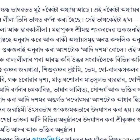
্কন্ধ ভাগৱতত মুঠ নব্বৈটা অধ্যায় আছে। এই নব্বৈটা অধ্যায
্ণৰ লীলা তিনি ভাগত বর্ণনা কৰা হৈছে। সেই ভাগকেইটা হ’ল— 
লা আৰু দ্বাৰকালীলা। মহাপুৰুষ শ্ৰীমন্ত শংকৰদেৱ গুৰুজনাই 
ায়হে অনুবাদ কৰে আৰু বাকী অধ্যায়সমূহ অনন্ত কন্দলিক অ
ৱ গুৰুজনাই অনুবাদ কৰা অংশটোক ‘আদি দশম’ বোলে। এই
 আৰু বাল্যলীলাৰ পৰা আৰম্ভ কৰি উদ্ভৱ সংবাদলৈকে বিভিন্ন 
ু কৃষ্ণৰ জন্মযাত্রা, শিশুকৃষ্ণৰ দুষ্টামি, ভেম, গো-বালকস
ুৰি, গৰু চৰোৱাৰ দৃশ্য, মাতৃ যশোদাৰ মাতৃসুলভ ব্যৱহাৰ, গ
ি আদি বর্ণনাৰ চমকাৰিত্ব, ভাষাৰ লালিত্য, সৌন্দর্য আৰু ভক্তিৰ 
াদ কৰা আদি দশমৰ অন্তর্গত ‘নন্দোৎসৱ’ অংশটোক আধাৰ হ
ষ্ণৰ জন্মাষ্টমী উৎসৱভাগ জাকজমকতাৰে উদযাপন কৰা হয়। জন্ম
েচা ভাওনা আদি বিভিন্ন অনুষ্ঠানৰে উদযাপন কৰা শ্ৰীকৃষ্ণৰ জ
অতি আদৰ আৰু ভক্তিৰ অনুষ্ঠান।