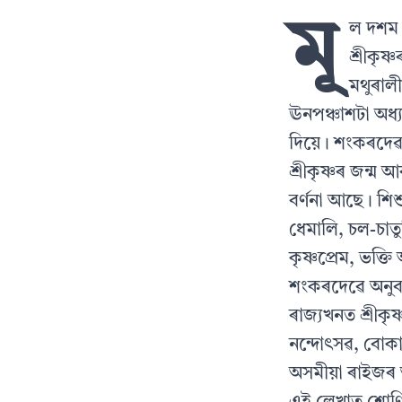
মূ
ল দশম স
শ্ৰীকৃষ
মথুৰালী
ঊনপঞ্চাশটা অধ্য
দিয়ে। শংকৰদে
শ্ৰীকৃষ্ণৰ জন্ম
বর্ণনা আছে। শিশ
ধেমালি, চল-চাত
কৃষ্ণপ্রেম, ভক্ত
শংকৰদেৱে অনুব
ৰাজ্যখনত শ্ৰীকৃ
নন্দোৎসৱ, বোকাখ
অসমীয়া ৰাইজৰ 