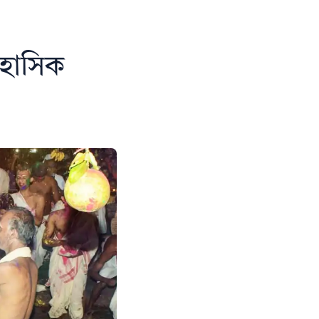
িহাসিক