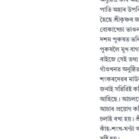
অনুষ্ঠিত কৰি অহ
পাতি অহাৰ উপৰ
হৈছে শ্ৰীকৃষ্ণৰ
বোকাখেচা ভাওনা 
দশম পুৰুষত ভৰি
পুৰুষলৈ মুখ বা
ৰাইজে সেই তথ্য
গাঁওখনত অনুষ্ঠি
শংকৰদেৱৰ মাউৰ 
জনাই সন্নিৱিষ্ট
আহিছে। আচলতে ন
আচাৰ প্ৰয়োগ কৰ
চলাই ৰখা হয়। শ
কাঁহ-শংখ-ঘণ্টা