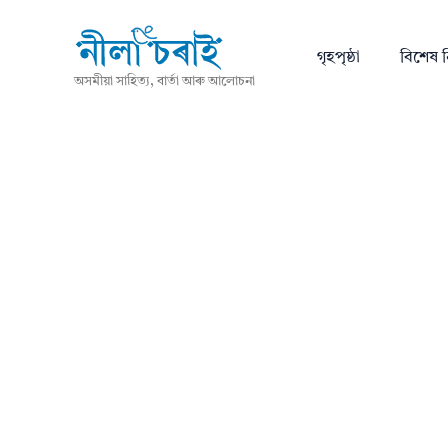
গৃহপৃষ্ঠা
বিশেষ ন
অসমীয়া সাহিত্য, বাৰ্তা আৰু আলোচনা