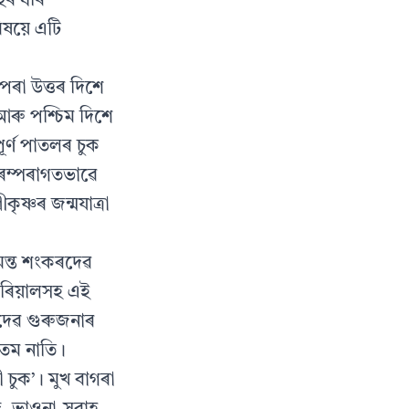
ছৰ ধৰি
ষয়ে এটি
পৰা উত্তৰ দিশে
আৰু পশ্চিম দিশে
ৰ্ণ পাতলৰ চুক
ৰম্পৰাগতভাৱে
ৃষ্ণৰ জন্মযাত্রা
মন্ত শংকৰদেৱ
ৰিয়ালসহ এই
দেৱ গুৰুজনাৰ
যতম নাতি।
 চুক’। মুখ বাগৰা