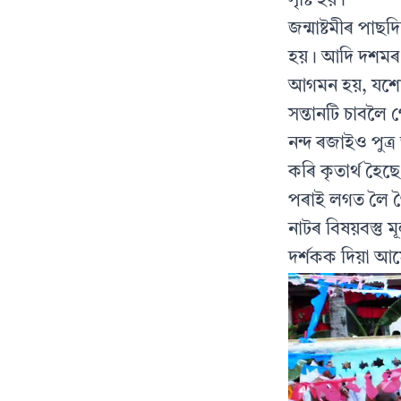
সৃষ্টি হয়।
জন্মাষ্টমীৰ পা
হয়। আদি দশমৰ 
আগমন হয়, যশোদা
সন্তানটি চাবলৈ
নন্দ ৰজাইও পুত্
কৰি কৃতাৰ্থ হ
পৰাই লগত লৈ গৈ
নাটৰ বিষয়বস্তু
দৰ্শকক দিয়া আম