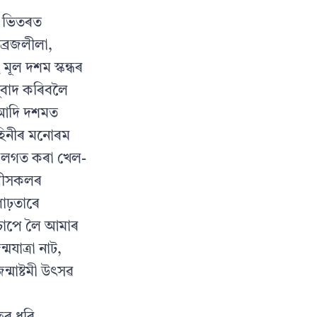
়ৰ ভিতৰত
ব্রজলীলা,
মূল দশম স্কন্ধৰ
নুবাদ কৰিবলৈ
 আদি দশমত
কাহিনীৰ মনোৰম
কলৰ লগত কৰা খেল-
োপীসকলৰ
গাঢ়তাৰে
িচাপে লৈ আমাৰ
যাত্রা নাট,
ন্মাষ্টমী উৎসৱ