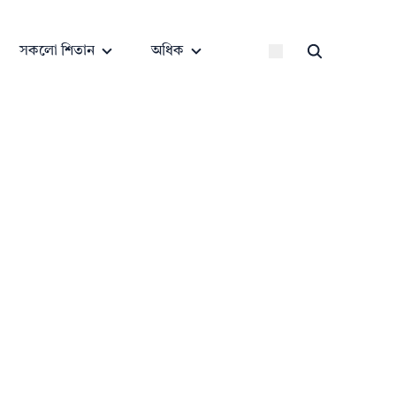
সকলো শিতান
অধিক