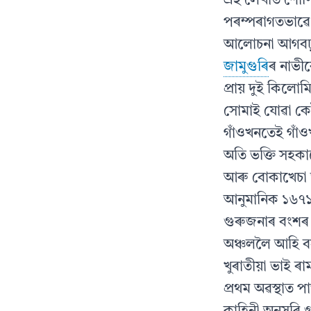
এই লেখাত শোণ
পৰম্পৰাগতভাৱে 
আলোচনা আগবঢ়া
জামুগুৰি
ৰ নাভীক
প্রায় দুই কিল
সোমাই যোৱা কেই
গাঁওখনতেই গাঁ
অতি ভক্তি সহকাৰে
আৰু বোকাখেচা 
আনুমানিক ১৬৭১ 
গুৰুজনাৰ বংশৰ
অঞ্চললৈ আহি ব
খুৰাতীয়া ভাই 
প্ৰথম অৱস্থাত প