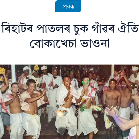
প্ৰবন্ধ
ুৰিহাটৰ পাতলৰ চুক গাঁৱৰ ঐত
বোকাখেচা ভাওনা