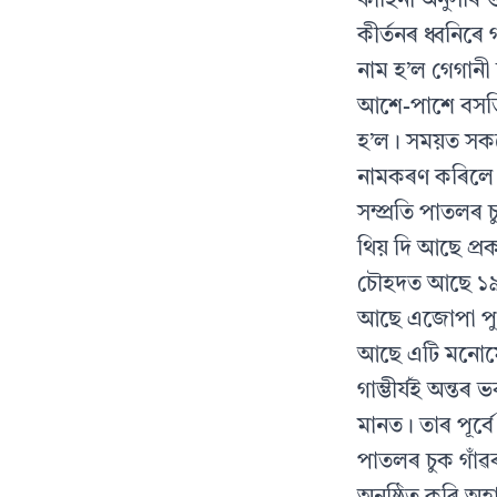
কাহিনী অনুসৰি 
কীৰ্তনৰ ধ্বনিৰে
নাম হ’ল গেগানী 
আশে-পাশে বসতি
হ’ল। সময়ত সক
নামকৰণ কৰিলে
সম্প্রতি পাতলৰ
থিয় দি আছে প্র
চৌহদত আছে ১৯৩৭
আছে এজোপা পুৰ
আছে এটি মনোমো
গাম্ভীর্যই অন্ত
মানত। তাৰ পূর্ব
পাতলৰ চুক গাঁৱ