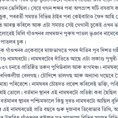
গুৰুজনাৰ পৰম ভক্ত ভূঞাসকলে নামঘৰ প্রতিষ্ঠা কৰি গীত-প
 গগন ভেদিছিল। সেয়ে গগন শব্দৰ পৰা অপভ্রংশ ঘটি বসবাস ক
চুক, পৰৱৰ্তী সময়ত বিভিন্ন ঠাইৰ পৰা কেইবাটাও ফৈদ আহি 
 আৰম্ভ কৰিলে আৰু এটা সময়ত সেই গেগানী চুকেই এখন ভ
লোৱেই মিলি গাঁওখনৰ প্ৰথমজন পুৰুষ পাতল ভূঞাৰ নামেৰে
 পাতলৰ চুক।
 চুক গাঁওখনৰ একেবাৰে মাজভাগতে পথৰ দাঁতিৰ পূব দিশত গহ
কাণ্ড নামঘৰটো। নামঘৰটোৰ দাঁতিতে আছে এটা প্রকাণ্ড পুখুৰ
 চনতে প্রতিষ্ঠিত তৰুণ পুথিভঁৰাল আৰু ৰংগমঞ্চ। নামঘৰট
ণিকলীয়া বেলগছ। চৌদিশে তালগছ আৰু অন্যান্য গছেৰে স
হা পৰিৱেশে। নামঘৰৰ চৌহদত প্রৱেশ কৰিলেই ভক্তি, পৱি
ৰ ভৰাই তোলে। বর্তমান স্থানৰ এই নামঘৰটো প্রতিষ্ঠা কৰা হৈছ
ে বর্তমানৰ স্থানৰ পশ্চিমফালে কিছু দূৰত নামঘৰটো আছিল বুল
ৰ এই নামঘৰতেই প্রতি বছৰে গুৰু দুজনাৰ তিৰোভাৱ তিথি, আৱ