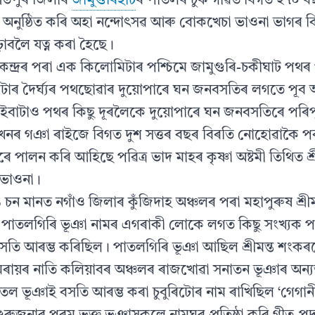
িতপুৰ জিলাৰ
জামুগুৰিহাট
ৰ পাতলৰ চুক গাঁৱত বিগত ২৭০ ব
অনুষ্ঠিত কৰি অহা নন্দোৎসৱ আৰু বোকখেচা ভাওনা ভাগৰ বি
বলৈ যত্ন কৰা হৈছে।
েন্দ্ৰৰ পৰা এক কিলোমিটাৰ পশ্চিমে জামুগুৰি-চকীঘাট পথৰ 
োমিটাৰ দৈর্ঘ্যৰ পথছোৱাৰ দুয়োপাৰে ঘন জনবসতিৰ লগতে পূব 
বাটাও পথৰ কিছু দূৰলৈকে দুয়োপাৰে ঘন জনবসতিৰে পৰিপূ
ওখনৰ গঞা ৰাইজে বিগত দুশ সত্তৰ বছৰ বিৰতি নোহোৱাকৈ প
 পালন কৰি আহিছে পৱিত্ৰ ভাদ মাহৰ কৃষ্ণা অষ্টমী তিথিত শ্ৰীক
ভাওনা।
চন মানত নগাঁও জিলাৰ কুঁজিদাহ অঞ্চলৰ পৰা মহাপুৰুষ শ্ৰী
 পাতলগিৰি ভূঞা নামৰ এগৰাকী লোকে লগত কিছু সংখ্যক প
সতি আৰম্ভ কৰিছিল। পাতলগিৰি ভূঞা আছিল শ্ৰীমন্ত শংকৰ
ৰামৰায়ৰ নাতি কলিয়াবৰ অঞ্চলৰ ৰাজখোৱা সনাতন ভূঞাৰ অন্
াতল ভূঞাই বসতি আৰম্ভ কৰা চুবুৰিটোৰ নাম ৰাখিছিল ‘গেগানী