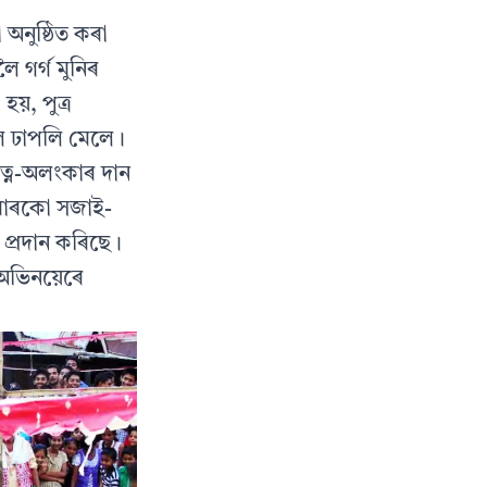
অনুষ্ঠিত কৰা
 গর্গ মুনিৰ
য়, পুত্র
লৈ ঢাপলি মেলে।
 ৰত্ন-অলংকাৰ দান
সবোৰকো সজাই-
প্রদান কৰিছে।
 অভিনয়েৰে