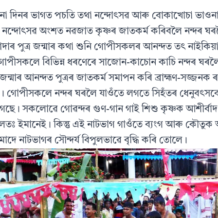
ছদিনা দিনৰ ভাগত পচতি তথা নন্দোৎসৱ আৰু বোকাখোচা ভাওনা 
নন্দোৎসৱ অংশত নৱজাত কৃষ্ণৰ জাতকর্ম কৰিবলৈ নন্দৰ ঘৰলৈ
ৰ পুত্র জন্মাৰ কথা শুনি গোপীসকলৰ আনন্দত তৎ নাইকিয়া হ
 গোপীসকলে বিভিন্ন ধৰণেৰে সাজোন-কাচোন কাচি নন্দৰ ঘৰ
র জন্মাৰ আনন্দত পুত্ৰৰ জাতকর্ম সমাপন কৰি ব্ৰাহ্মণ-সজ্জনক
ৈছে। গোপীসকলে নন্দৰ ঘৰলৈ যাওঁতে লগতে সিহঁতৰ ধেনুবৎ
ছে। সকলোৱে গোৱন্দৰ গুণ-গান গাই শিশু কৃষ্ণক আশীর্বাদ 
 মূলতঃ ইমানেই। কিন্তু এই নাটভাগ গাওঁতে ব্যংগ আৰু কৌতুক
োদে নাটভাগৰ সৌন্দর্য বিপুলভাৱে বৃদ্ধি কৰি তোলে।