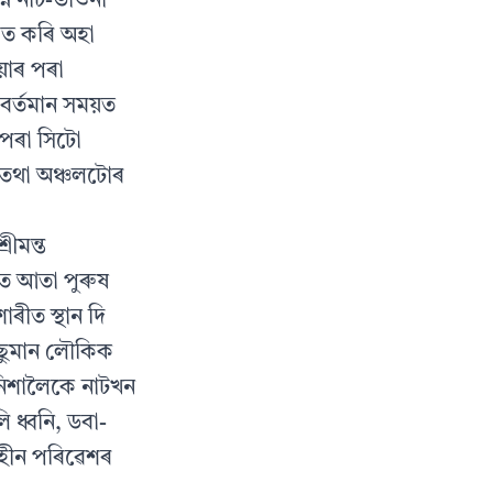
্ন নাট-ভাওনা
িত কৰি অহা
য়াৰ পৰা
বর্তমান সময়ত
 পৰা সিটো
ও তথা অঞ্চলটোৰ
ৰীমন্ত
নত আতা পুৰুষ
াৰীত স্থান দি
িছুমান লৌকিক
 নিশালৈকে নাটখন
 ধ্বনি, ডবা-
গহীন পৰিৱেশৰ