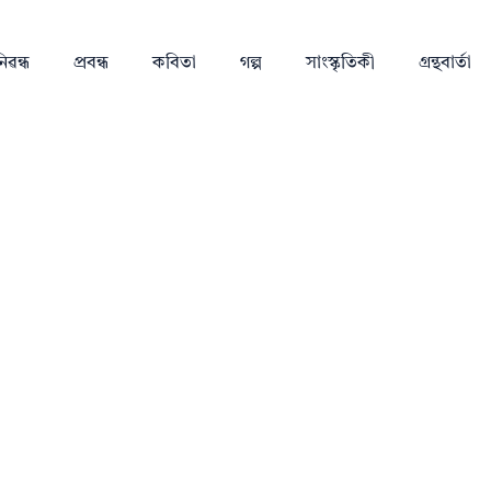
িৱন্ধ
প্ৰবন্ধ
কবিতা
গল্প
সাংস্কৃতিকী
গ্ৰন্থবাৰ্তা