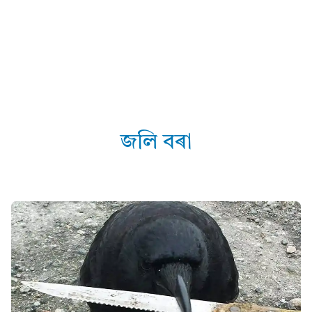
জলি বৰা