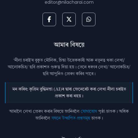
editor@nilacharai.com
আমাৰ বিষয়ে
‘নীলা চৰাই’ৰ বুকুত মৌলিক, চিন্তা উদ্রেককাৰী আৰু নতুনত্ব থকা লেখা/
আলোকচিত্ৰ/ ছবি প্রকাশত গুৰুত্ব দিয়া হয়। তেনে ধৰণৰ লেখা/ আলোকচিত্ৰ/
ছবি আপুনিও প্রেৰণ কৰিব পাৰে।
মন কৰিব: কৃত্ৰিম বুদ্ধিমত্তা (AI)ৰ দ্বাৰা জেনেৰেট কৰা লেখা নীলা চৰাইত
প্ৰকাশ কৰা নহয়।
আমালৈ লেখা প্ৰেৰণ কৰাৰ বিষয়ে জানিবলৈ
যোগাযোগ
পৃষ্ঠা চাওক। অধিক
জানিবলৈ
সঘনে উত্থাপিত প্ৰশ্নসমূহ
চাওক।