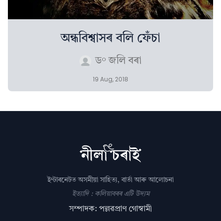
অন্ধবিশ্বাসৰ বলি ফেঁচা
ড° জলি বৰা
19 Aug, 2018
ইণ্টাৰনেটত অসমীয়া সাহিত্য, বাৰ্তা আৰু আলোচনা
ইত্যাদি : কলিয়াবৰৰ এটি উদ্যম
সম্পাদক: পল্লৱপ্ৰাণ গোস্বামী