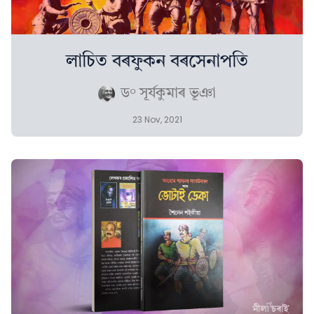
লাচিত বৰফুকন বৰসেনাপতি
ড° সূৰ্যকুমাৰ ভূঞা
23 Nov, 2021