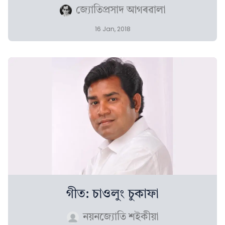
জ্যোতিপ্ৰসাদ আগৰৱালা
16 Jan, 2018
গীত: চাওলুং চুকাফা
নয়নজ্যোতি শইকীয়া