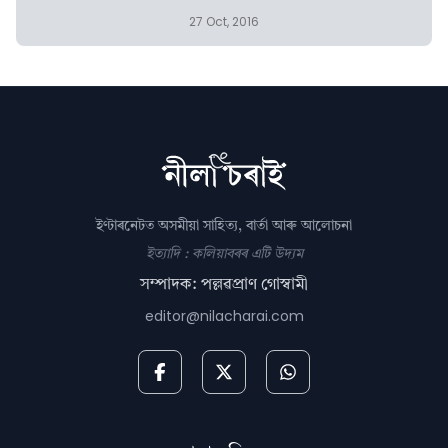
27 Oct, 2016
ইণ্টাৰনেটত অসমীয়া সাহিত্য, বাৰ্তা আৰু আলোচনা
ইত্যাদি : কলিয়াবৰৰ এটি উদ্যম
সম্পাদক: পল্লৱপ্ৰাণ গোস্বামী
editor@nilacharai.com