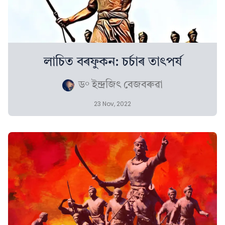
লাচিত বৰফুকন: চৰ্চাৰ তাৎপৰ্য
ড° ইন্দ্ৰজিৎ বেজবৰুৱা
23 Nov, 2022