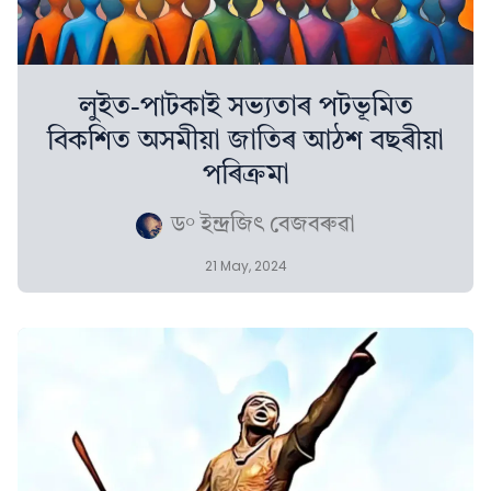
লুইত-পাটকাই সভ্যতাৰ পটভূমিত
বিকশিত অসমীয়া জাতিৰ আঠশ বছৰীয়া
পৰিক্ৰমা
ড° ইন্দ্ৰজিৎ বেজবৰুৱা
21 May, 2024