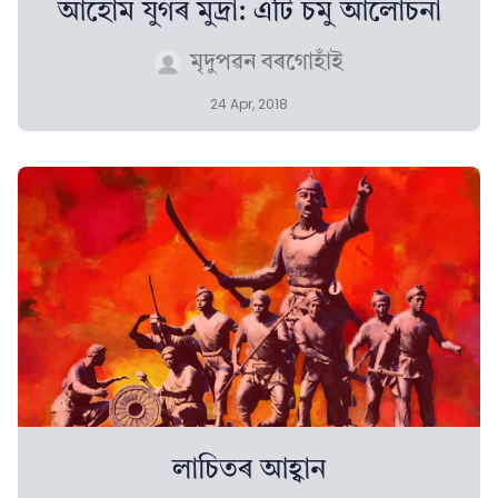
আহোম যুগৰ মুদ্ৰা: এটি চমু আলোচনা
মৃদুপৱন বৰগোহাঁই
24 Apr, 2018
লাচিতৰ আহ্বান