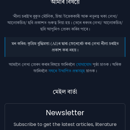
আমাৰ বিষয়ে
‘নীলা চৰাই’ৰ বুকুত মৌলিক, চিন্তা উদ্রেককাৰী আৰু নতুনত্ব থকা লেখা/
আলোকচিত্ৰ/ ছবি প্রকাশত গুৰুত্ব দিয়া হয়। তেনে ধৰণৰ লেখা/ আলোকচিত্ৰ/
ছবি আপুনিও প্রেৰণ কৰিব পাৰে।
মন কৰিব: কৃত্ৰিম বুদ্ধিমত্তা (AI)ৰ দ্বাৰা জেনেৰেট কৰা লেখা নীলা চৰাইত
প্ৰকাশ কৰা নহয়।
আমালৈ লেখা প্ৰেৰণ কৰাৰ বিষয়ে জানিবলৈ
যোগাযোগ
পৃষ্ঠা চাওক। অধিক
জানিবলৈ
সঘনে উত্থাপিত প্ৰশ্নসমূহ
চাওক।
মেইল বাৰ্তা
Newsletter
Subscribe to get the latest articles, literature