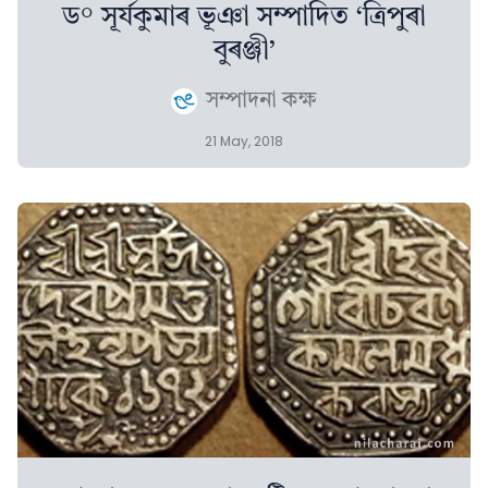
ড° সূৰ্যকুমাৰ ভূঞা সম্পাদিত ‘ত্ৰিপুৰা
বুৰঞ্জী’
সম্পাদনা কক্ষ
21 May, 2018