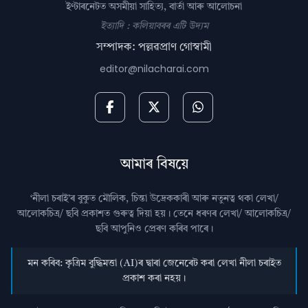
ইণ্টাৰনেটত অসমীয়া সাহিত্য, বাৰ্তা আৰু আলোচনা
ইত্যাদি : কলিয়াবৰৰ এটি উদ্যম
সম্পাদক: পল্লৱপ্ৰাণ গোস্বামী
editor@nilacharai.com
আমাৰ বিষয়ে
‘নীলা চৰাই’ৰ বুকুত মৌলিক, চিন্তা উদ্রেককাৰী আৰু নতুনত্ব থকা লেখা/
আলোকচিত্ৰ/ ছবি প্রকাশত গুৰুত্ব দিয়া হয়। তেনে ধৰণৰ লেখা/ আলোকচিত্ৰ/
ছবি আপুনিও প্রেৰণ কৰিব পাৰে।
মন কৰিব: কৃত্ৰিম বুদ্ধিমত্তা (AI)ৰ দ্বাৰা জেনেৰেট কৰা লেখা নীলা চৰাইত
প্ৰকাশ কৰা নহয়।