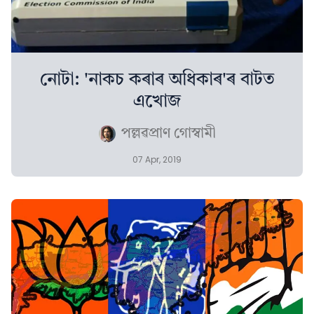
নোটা: 'নাকচ কৰাৰ অধিকাৰ'ৰ বাটত
এখোজ
পল্লৱপ্ৰাণ গোস্বামী
07 Apr, 2019