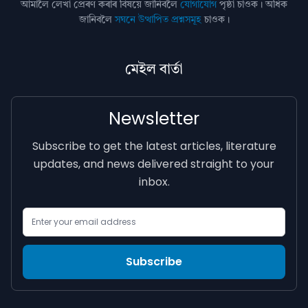
আমালৈ লেখা প্ৰেৰণ কৰাৰ বিষয়ে জানিবলৈ
যোগাযোগ
পৃষ্ঠা চাওক। অধিক
জানিবলৈ
সঘনে উত্থাপিত প্ৰশ্নসমূহ
চাওক।
মেইল বাৰ্তা
Newsletter
Subscribe to get the latest articles, literature
updates, and news delivered straight to your
inbox.
Email Address
Subscribe