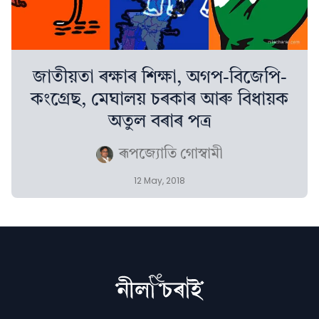
জাতীয়তা ৰক্ষাৰ শিক্ষা, অগপ-বিজেপি-
কংগ্ৰেছ, মেঘালয় চৰকাৰ আৰু বিধায়ক
অতুল বৰাৰ পত্ৰ
ৰূপজ্যোতি গোস্বামী
12 May, 2018