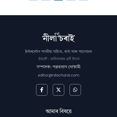
ইণ্টাৰনেটত অসমীয়া সাহিত্য, বাৰ্তা আৰু আলোচনা
ইত্যাদি : কলিয়াবৰৰ এটি উদ্যম
সম্পাদক: পল্লৱপ্ৰাণ গোস্বামী
editor@nilacharai.com
আমাৰ বিষয়ে