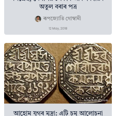
অতুল বৰাৰ পত্ৰ
ৰূপজ্যোতি গোস্বামী
12 May, 2018
আহোম যুগৰ মুদ্ৰা: এটি চমু আলোচনা