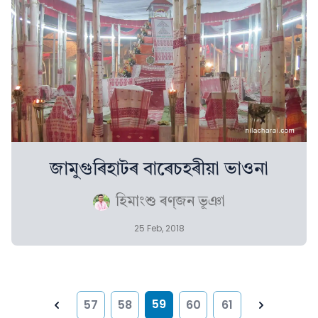
জামুগুৰিহাটৰ বাৰেচহৰীয়া ভাওনা
হিমাংশু ৰণ্‌জন ভূঞা
25 Feb, 2018
59
57
58
60
61
Previous
Next