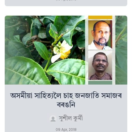
অসমীয়া সাহিত্যলৈ চাহ জনজাতি সমাজৰ
বৰঙনি
সুশীল কুৰ্মী
09 Apr, 2018