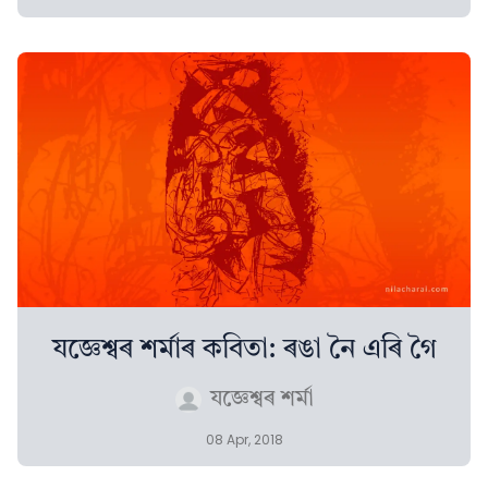
যজ্ঞেশ্বৰ শৰ্মাৰ কবিতা: ৰঙা নৈ এৰি গৈ
যজ্ঞেশ্বৰ শৰ্মা
08 Apr, 2018