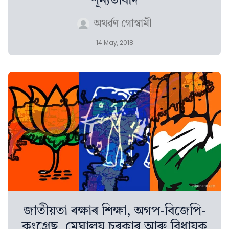
শূন্যতাবাদ
অথৰ্ৱণ গোস্বামী
14 May, 2018
জাতীয়তা ৰক্ষাৰ শিক্ষা, অগপ-বিজেপি-
কংগ্ৰেছ, মেঘালয় চৰকাৰ আৰু বিধায়ক