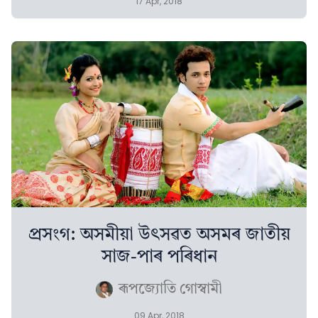
17 Apr, 2018
প্ৰসংগ: অসমীয়া উৎসৱত অসমৰ জাতীয়
সাজ-পাৰ পৰিধান
ৰূপজ্যোতি গোস্বামী
09 Apr, 2018