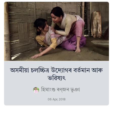
অসমীয়া চলচ্চিত্ৰ উদ্যোগৰ বৰ্তমান আৰু
ভৱিষ্যৎ
হিমাংশু ৰণ্‌জন ভূঞা
06 Apr, 2018