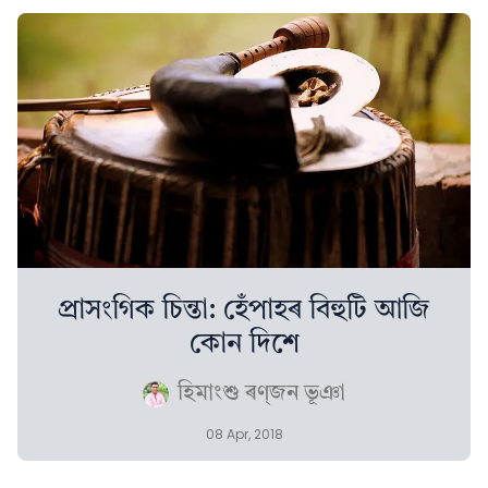
প্রাসংগিক চিন্তা: হেঁপাহৰ বিহুটি আজি
কোন দিশে
হিমাংশু ৰণ্‌জন ভূঞা
08 Apr, 2018