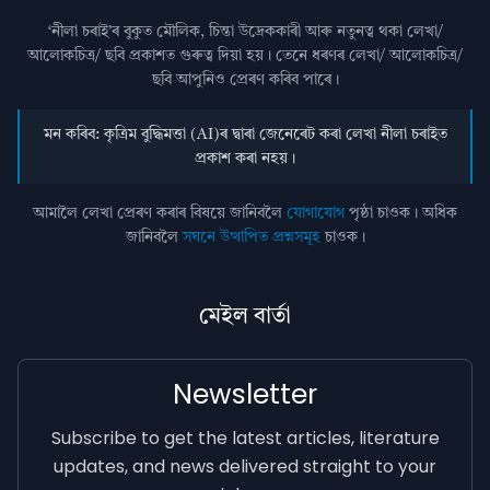
‘নীলা চৰাই’ৰ বুকুত মৌলিক, চিন্তা উদ্রেককাৰী আৰু নতুনত্ব থকা লেখা/
আলোকচিত্ৰ/ ছবি প্রকাশত গুৰুত্ব দিয়া হয়। তেনে ধৰণৰ লেখা/ আলোকচিত্ৰ/
ছবি আপুনিও প্রেৰণ কৰিব পাৰে।
মন কৰিব: কৃত্ৰিম বুদ্ধিমত্তা (AI)ৰ দ্বাৰা জেনেৰেট কৰা লেখা নীলা চৰাইত
প্ৰকাশ কৰা নহয়।
আমালৈ লেখা প্ৰেৰণ কৰাৰ বিষয়ে জানিবলৈ
যোগাযোগ
পৃষ্ঠা চাওক। অধিক
জানিবলৈ
সঘনে উত্থাপিত প্ৰশ্নসমূহ
চাওক।
মেইল বাৰ্তা
Newsletter
Subscribe to get the latest articles, literature
updates, and news delivered straight to your