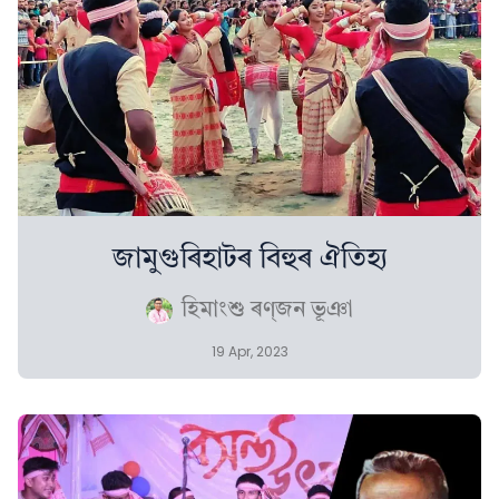
জামুগুৰিহাটৰ বিহুৰ ঐতিহ্য
হিমাংশু ৰণ্‌জন ভূঞা
19 Apr, 2023