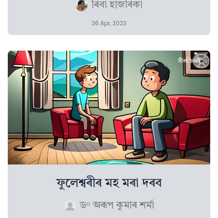
ৰিবা হাজৰিকা
26 Apr, 2023
ফুলেশ্বৰীৰ মহ মৰা দৰব
ড° অৰূপ কুমাৰ শৰ্মা