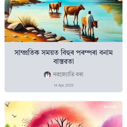
সাম্প্ৰতিক সময়ত বিহুৰ পৰম্পৰা বনাম
বাস্তৱতা
নৱজ্যোতি বৰা
14 Apr, 2023