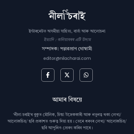
ইণ্টাৰনেটত অসমীয়া সাহিত্য, বাৰ্তা আৰু আলোচনা
ইত্যাদি : কলিয়াবৰৰ এটি উদ্যম
সম্পাদক: পল্লৱপ্ৰাণ গোস্বামী
editor@nilacharai.com
আমাৰ বিষয়ে
‘নীলা চৰাই’ৰ বুকুত মৌলিক, চিন্তা উদ্রেককাৰী আৰু নতুনত্ব থকা লেখা/
আলোকচিত্ৰ/ ছবি প্রকাশত গুৰুত্ব দিয়া হয়। তেনে ধৰণৰ লেখা/ আলোকচিত্ৰ/
ছবি আপুনিও প্রেৰণ কৰিব পাৰে।