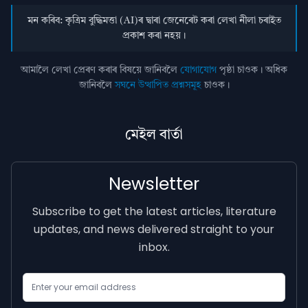
মন কৰিব: কৃত্ৰিম বুদ্ধিমত্তা (AI)ৰ দ্বাৰা জেনেৰেট কৰা লেখা নীলা চৰাইত
প্ৰকাশ কৰা নহয়।
আমালৈ লেখা প্ৰেৰণ কৰাৰ বিষয়ে জানিবলৈ
যোগাযোগ
পৃষ্ঠা চাওক। অধিক
জানিবলৈ
সঘনে উত্থাপিত প্ৰশ্নসমূহ
চাওক।
মেইল বাৰ্তা
Newsletter
Subscribe to get the latest articles, literature
updates, and news delivered straight to your
inbox.
Email Address