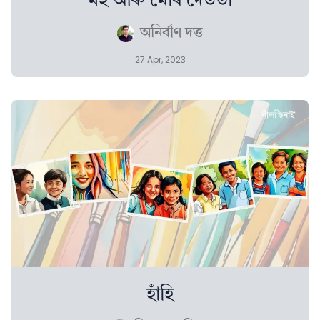
মই আৰু মোৰ দেউতা
অনিৰ্বাণ দত্ত
27 Apr, 2023
হাঁহি