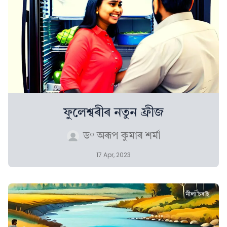
ফুলেশ্বৰীৰ নতুন ফ্ৰীজ
ড° অৰূপ কুমাৰ শৰ্মা
17 Apr, 2023