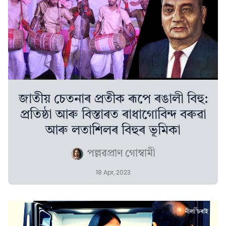
জাতীয় চেতনাৰ প্ৰতীক ৰূপে ৰঙালী বিহু:
প্ৰতিষ্ঠা আৰু বিস্তাৰত ৰাধাগোবিন্দ বৰুৱা
আৰু লতাশিলৰ বিহুৰ ভূমিকা
পল্লৱপ্ৰাণ গোস্বামী
18 Apr, 2023