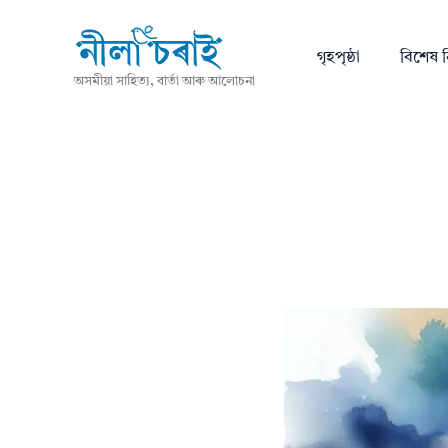
গৃহপৃষ্ঠা
বিশেষ ন
অসমীয়া সাহিত্য, বাৰ্তা আৰু আলোচনা