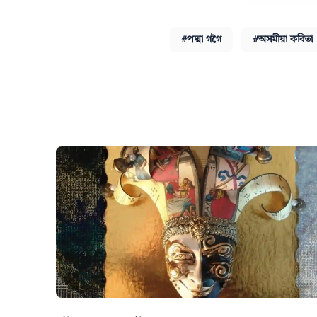
#পদ্মা গগৈ
#অসমীয়া কবিতা