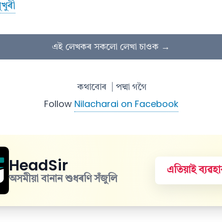
খুৰী
এই লেখকৰ সকলো লেখা চাওক →
কথাবোৰ
| পদ্মা গগৈ
Follow
Nilacharai on Facebook
HeadSir
এতিয়াই ব্যৱ
অসমীয়া বানান শুধৰণি সঁজুলি