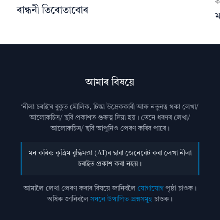
ক
ৰান্ধনী তিৰোতাবোৰ
ম
আমাৰ বিষয়ে
‘নীলা চৰাই’ৰ বুকুত মৌলিক, চিন্তা উদ্রেককাৰী আৰু নতুনত্ব থকা লেখা/
আলোকচিত্ৰ/ ছবি প্রকাশত গুৰুত্ব দিয়া হয়। তেনে ধৰণৰ লেখা/
আলোকচিত্ৰ/ ছবি আপুনিও প্রেৰণ কৰিব পাৰে।
মন কৰিব: কৃত্ৰিম বুদ্ধিমত্তা (AI)ৰ দ্বাৰা জেনেৰেট কৰা লেখা নীলা
চৰাইত প্ৰকাশ কৰা নহয়।
আমালৈ লেখা প্ৰেৰণ কৰাৰ বিষয়ে জানিবলৈ
যোগাযোগ
পৃষ্ঠা চাওক।
অধিক জানিবলৈ
সঘনে উত্থাপিত প্ৰশ্নসমূহ
চাওক।