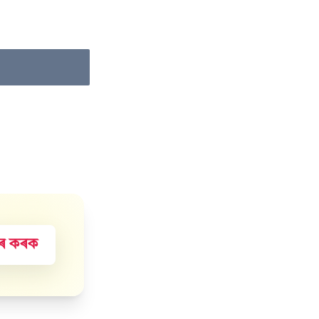
হাৰ কৰক