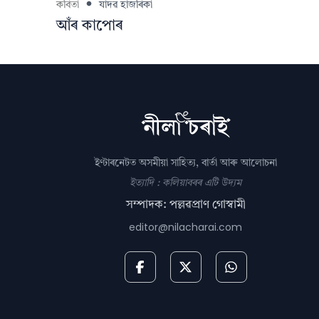
কবিতা
যাদৱ হাজৰিকা
আঁৰ কাপোৰ
ইণ্টাৰনেটত অসমীয়া সাহিত্য, বাৰ্তা আৰু আলোচনা
ইত্যাদি : কলিয়াবৰৰ এটি উদ্যম
সম্পাদক: পল্লৱপ্ৰাণ গোস্বামী
editor@nilacharai.com