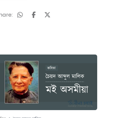
hare: