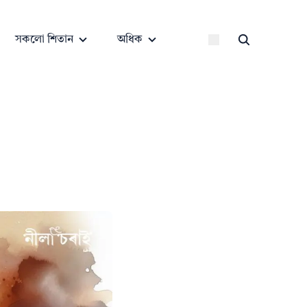
সকলো শিতান
অধিক