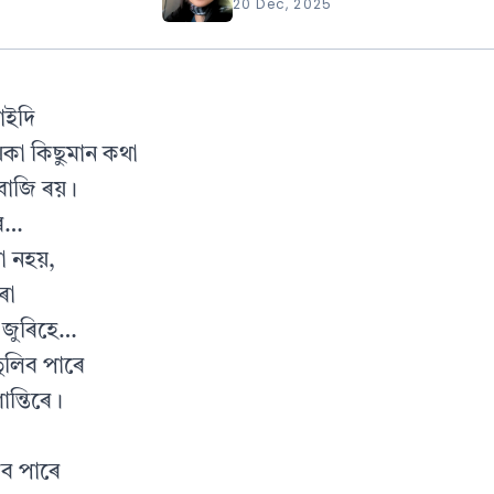
20 Dec, 2025
াইদি
কা কিছুমান কথা
 বাজি ৰয়।
ৰ…
া নহয়,
ৰা
ু জুৰিহে…
তুলিব পাৰে
ান্তিৰে।
িব পাৰে