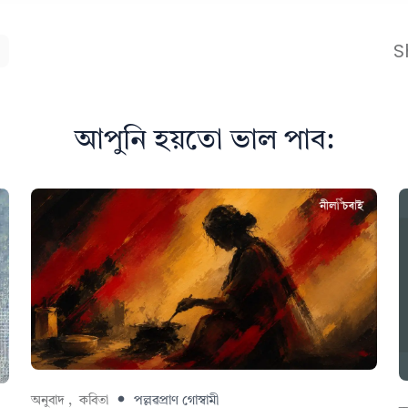
S
আপুনি হয়তো ভাল পাব:
অনুবাদ ,
কবিতা
পল্লৱপ্ৰাণ গোস্বামী