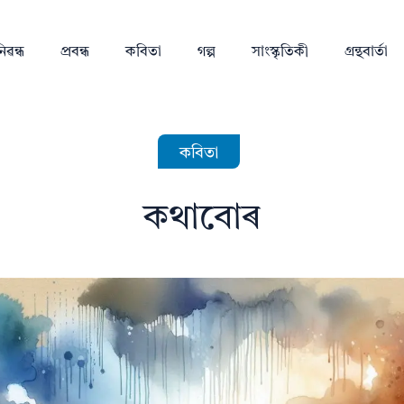
িৱন্ধ
প্ৰবন্ধ
কবিতা
গল্প
সাংস্কৃতিকী
গ্ৰন্থবাৰ্তা
কবিতা
কথাবোৰ