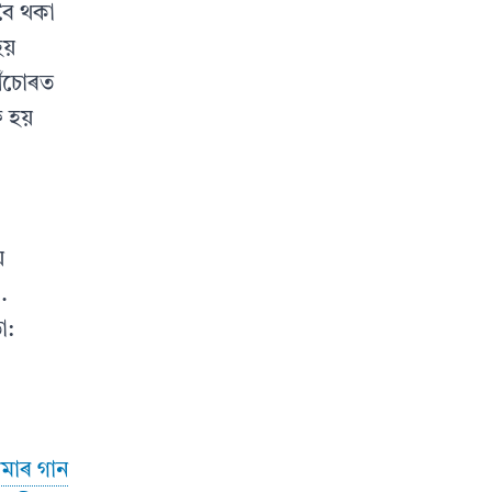
 বৈ থকা
হয়
আঁচোৰত
 হয়
য়
…
া:
মাৰ গান