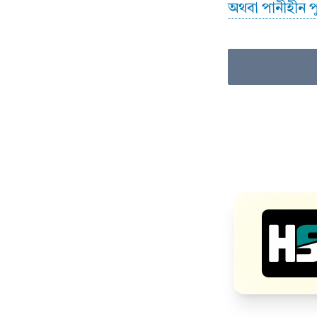
অথবা পানীহীন পু