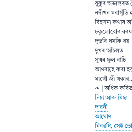
বুকুৰ অভ্যন্তৰত
নদীখন মৰাসুঁতি 
বিহসনা কথাৰ 
চকুলোবোৰ বৰফ
দুভৰি থমকি ৰয়
দুখৰ আঁচলত
সুখৰ ফুল বাচি
আখৰাহে কৰা হ
মাথোঁ জী থকাৰ
❧ | অধিক কবিত
নিচা আৰু মিছা
দাৱনী
আঘোণ
নিৰৱধি, সেই তো