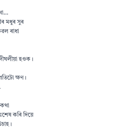
থা…
ীৰ মধুৰ সুৰ
েৱল ৰাধা
দীঘলীয়া হওক।
্ৰতিটো ক্ষণ।
…
 কথা
নিঃশেষ কৰি দিয়ে
চাহ।