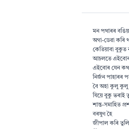
মন পথাৰৰ বঙিয়
অগা-ডেৱা কৰি থ
কেতিয়াবা বুকুত
আচলতে এইবো
এইবোৰ যেন কথ
নিৰ্জন পাহাৰৰ প
বৈ অহা কুলু কুল
যিয়ে বুকু ভৰাই 
শান্ত-সমাহিত প্ৰশ
বৰষুণ হৈ
জীপাল কৰি তুল