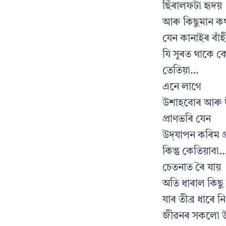
ছিঁৰালফটা হৃদয়
আৰু কিছুমান ক
যেন কানাইৰ বাঁহ
যি সুৰত থাকে ক
তেতিয়া…
এনে লাগে
উশাহবোৰ আৰু 
প্ৰাণভৰি যেন
উদ্‌যাপন কৰিম প
কিন্তু কেতিয়াবা
চেতনাত ৰৈ যায়
অতি ধাৰাল কিছু
যাৰ তীব্ৰ ধাৰে 
জীৱনৰ সকলো উ