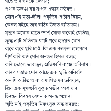
গছে তাৰ গমকে নেপায়;
পথাৰ উৰুঙা হয় সাপৰ এন্ধাৰ জঠৰত।
মৌন এই মৃত্যু-লীলা প্রকৃতিৰ প্রাচীন নিয়ম,
কেৱল মইহে তাৰ কঠিন উদ্ধত ব্যতিক্রম।
মৃত্যুৰ অমোঘ হাতে স্পর্শ মোক কৰেহি যেতিয়া,
ক্রুদ্ধ এটি প্রতিবাদ ফাটি পৰে হৃদয়ত মোৰ
বাৰে বাৰে ঘূৰি চাওঁ, কি এক ৰক্তাক্ত হাহাকাৰ
দীর্ণ কৰি কণ্ঠ মোৰ অনন্তৰ হিমল বতাহ—
কৰি তোলে ভাবাতুৰ; প্রতিধ্বনি বাজে অবিৰাম।
কাৰণ সত্তাত মোৰ আছে এক স্মৃতি অনির্বাণ
অনাদি অতীত আৰু অমাপিত দূৰ ভবিষ্যৰ,
প্রিয় এক মুখচ্ছবি বুকুত গভীৰ স্পর্শ যাৰ
চিৰন্তন বিৰহৰ বেদনাত অনন্ত অম্লান।
স্মৃতি নাই প্রকৃতিৰ নিৰুৎসুক অন্ধ হৃদয়ত;