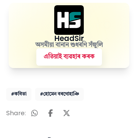
HeadSir
অসমীয়া বানান শুধৰণি সঁজুলি
এতিয়াই ব্যৱহাৰ কৰক
#কবিতা
#হোমেন বৰগোহাঞি
Share: