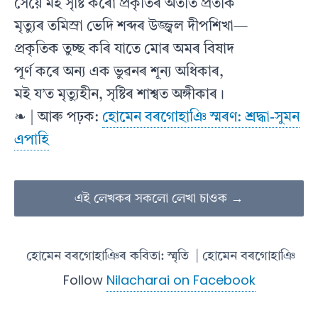
সেয়ে মই সৃষ্টি কৰোঁ প্ৰকৃতিৰ অতীত প্রতীক
মৃত্যুৰ তমিস্রা ভেদি শব্দৰ উজ্জ্বল দীপশিখা—
প্রকৃতিক তুচ্ছ কৰি যাতে মোৰ অমৰ বিষাদ
পূর্ণ কৰে অন্য এক ভুৱনৰ শূন্য অধিকাৰ,
মই য’ত মৃত্যুহীন, সৃষ্টিৰ শাশ্বত অঙ্গীকাৰ।
❧ | আৰু পঢ়ক:
হোমেন বৰগোহাঞি স্মৰণ: শ্ৰদ্ধা-সুমন
এপাহি
এই লেখকৰ সকলো লেখা চাওক →
হোমেন বৰগোহাঞিৰ কবিতা: স্মৃতি
| হোমেন বৰগোহাঞি
Follow
Nilacharai on Facebook