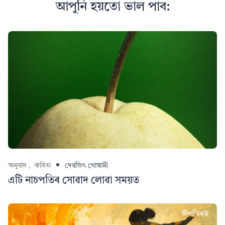
আপুনি হয়তো ভাল পাব:
অনুবাদ ,
কবিতা
দেৱজিৎ গোস্বামী
এটি নাচপতিৰ সোৱাদ লোৱা সময়ত