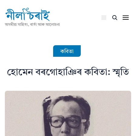
অসমীয়া সাহিত্য, বাৰ্তা আৰু আলোচনা
কবিতা
হোমেন বৰগোহাঞিৰ কবিতা: স্মৃতি