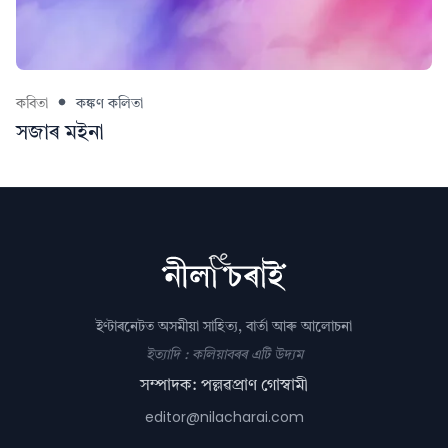
কবিতা
কঙ্কণ কলিতা
সজাৰ মইনা
ইণ্টাৰনেটত অসমীয়া সাহিত্য, বাৰ্তা আৰু আলোচনা
ইত্যাদি : কলিয়াবৰৰ এটি উদ্যম
সম্পাদক: পল্লৱপ্ৰাণ গোস্বামী
editor@nilacharai.com