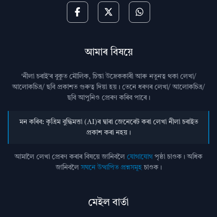
আমাৰ বিষয়ে
‘নীলা চৰাই’ৰ বুকুত মৌলিক, চিন্তা উদ্রেককাৰী আৰু নতুনত্ব থকা লেখা/
আলোকচিত্ৰ/ ছবি প্রকাশত গুৰুত্ব দিয়া হয়। তেনে ধৰণৰ লেখা/ আলোকচিত্ৰ/
ছবি আপুনিও প্রেৰণ কৰিব পাৰে।
মন কৰিব: কৃত্ৰিম বুদ্ধিমত্তা (AI)ৰ দ্বাৰা জেনেৰেট কৰা লেখা নীলা চৰাইত
প্ৰকাশ কৰা নহয়।
আমালৈ লেখা প্ৰেৰণ কৰাৰ বিষয়ে জানিবলৈ
যোগাযোগ
পৃষ্ঠা চাওক। অধিক
জানিবলৈ
সঘনে উত্থাপিত প্ৰশ্নসমূহ
চাওক।
মেইল বাৰ্তা