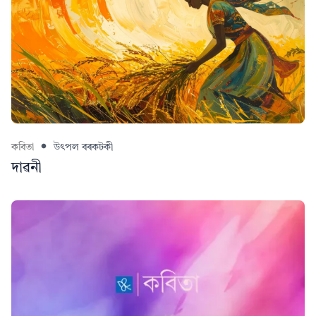
কবিতা
উৎপল বৰকটকী
দাৱনী