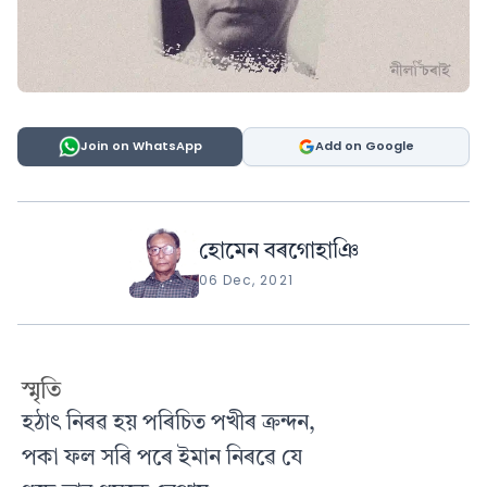
Join on WhatsApp
Add on Google
হোমেন বৰগোহাঞি
06 Dec, 2021
স্মৃতি
হঠাৎ নিৰৱ হয় পৰিচিত পখীৰ ক্ৰন্দন,
পকা ফল সৰি পৰে ইমান নিৰৱে যে