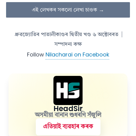
এই লেখকৰ সকলো লেখা চাওক →
ধ্ৰুৱজ্যোতিৰ পাতালীকাণ্ডৰ দ্বিতীয় খণ্ড ৬ অক্টোবৰত
|
সম্পাদনা কক্ষ
Follow
Nilacharai on Facebook
HeadSir
অসমীয়া বানান শুধৰণি সঁজুলি
এতিয়াই ব্যৱহাৰ কৰক