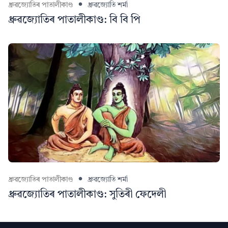
ধ্ৰুৱজ্যোতিৰ পাতালীকাণ্ড
ধ্ৰুৱজ্যোতি শৰ্মা
ধ্ৰুৱজ্যোতিৰ পাতালীকাণ্ড: বি বি পি
ধ্ৰুৱজ্যোতিৰ পাতালীকাণ্ড
ধ্ৰুৱজ্যোতি শৰ্মা
ধ্ৰুৱজ্যোতিৰ পাতালীকাণ্ড: সুতিৰী ফেদেলী