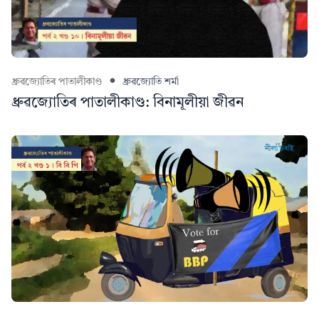
ধ্ৰুৱজ্যোতিৰ পাতালীকাণ্ড
ধ্ৰুৱজ্যোতি শৰ্মা
ধ্ৰুৱজ্যোতিৰ পাতালীকাণ্ড: বিনামূলীয়া জীৱন