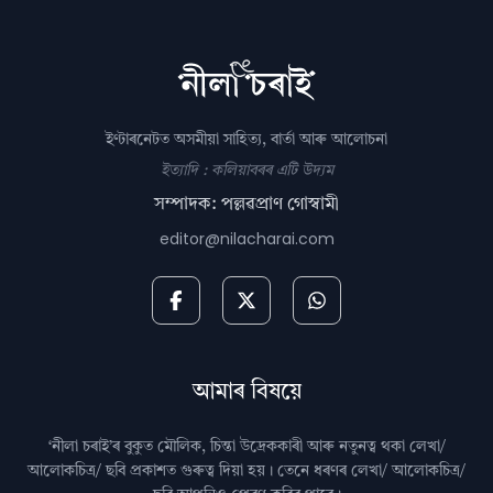
ইণ্টাৰনেটত অসমীয়া সাহিত্য, বাৰ্তা আৰু আলোচনা
ইত্যাদি : কলিয়াবৰৰ এটি উদ্যম
সম্পাদক: পল্লৱপ্ৰাণ গোস্বামী
editor@nilacharai.com
আমাৰ বিষয়ে
‘নীলা চৰাই’ৰ বুকুত মৌলিক, চিন্তা উদ্রেককাৰী আৰু নতুনত্ব থকা লেখা/
আলোকচিত্ৰ/ ছবি প্রকাশত গুৰুত্ব দিয়া হয়। তেনে ধৰণৰ লেখা/ আলোকচিত্ৰ/