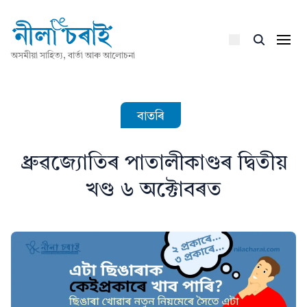
অসমীয়া সাহিত্য, বাৰ্তা আৰু আলোচনা
বাতৰি
ধ্ৰুৱজ্যোতিৰ পাতালীকাণ্ডৰ দ্বিতীয়
খণ্ড ৬ অক্টোবৰত