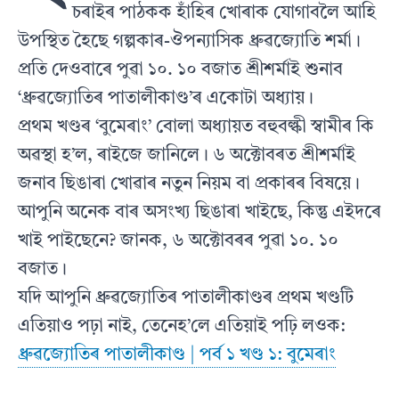
চৰাইৰ পাঠকক হাঁহিৰ খোৰাক যোগাবলৈ আহি
উপস্থিত হৈছে গল্পকাৰ-ঔপন্যাসিক ধ্ৰুৱজ্যোতি শৰ্মা।
প্ৰতি দেওবাৰে পুৱা ১০. ১০ বজাত শ্ৰীশৰ্মাই শুনাব
‘ধ্ৰুৱজ্যোতিৰ পাতালীকাণ্ড’ৰ একোটা অধ্যায়।
প্ৰথম খণ্ডৰ ‘বুমেৰাং’ বোলা অধ্যায়ত বহুবল্কী স্বামীৰ কি
অৱস্থা হ’ল, ৰাইজে জানিলে। ৬ অক্টোবৰত শ্ৰীশৰ্মাই
জনাব ছিঙাৰা খোৱাৰ নতুন নিয়ম বা প্ৰকাৰৰ বিষয়ে।
আপুনি অনেক বাৰ অসংখ্য ছিঙাৰা খাইছে, কিন্তু এইদৰে
খাই পাইছেনে? জানক, ৬ অক্টোবৰৰ পুৱা ১০. ১০
বজাত।
যদি আপুনি ধ্ৰুৱজ্যোতিৰ পাতালীকাণ্ডৰ প্ৰথম খণ্ডটি
এতিয়াও পঢ়া নাই, তেনেহ’লে এতিয়াই পঢ়ি লওক:
ধ্ৰুৱজ্যোতিৰ পাতালীকাণ্ড | পৰ্ব ১ খণ্ড ১: বুমেৰাং