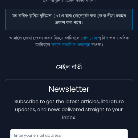
ছবি আপুনিও প্রেৰণ কৰিব পাৰে।
মন কৰিব: কৃত্ৰিম বুদ্ধিমত্তা (AI)ৰ দ্বাৰা জেনেৰেট কৰা লেখা নীলা চৰাইত
প্ৰকাশ কৰা নহয়।
আমালৈ লেখা প্ৰেৰণ কৰাৰ বিষয়ে জানিবলৈ
যোগাযোগ
পৃষ্ঠা চাওক। অধিক
জানিবলৈ
সঘনে উত্থাপিত প্ৰশ্নসমূহ
চাওক।
মেইল বাৰ্তা
Newsletter
Subscribe to get the latest articles, literature
updates, and news delivered straight to your
inbox.
Email Address