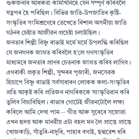
গুৰুজনাৰ আধৰুৱা কামখিনিহে যেন সম্পূর্ণ কৰিবলৈ
যত্নপৰ হৈ পৰিছিল। বিভিন্ন জাতি-উপজাতিৰ কৃষ্টি-
সংস্কৃতিৰ সংমিশ্রণেৰে তেখেতে বিশাল অসমীয়া জাতি
গঠনৰ চেষ্টাত আজীৱন প্রচেষ্টা চলাইছিল।
জনতাৰ শিল্পী বিষ্ণু ৰাভাই মর্মে মর্মে উপলদ্ধি কৰিছিল
যে জনগণক জাগ্রত কৰিবলৈ হ’লে গণসংস্কৃতিৰ
মাধ্যমৰে জনতাৰ প্ৰাণৰ চেতনাক জাগ্রত কৰিব লাগিব।
এগৰাকী প্রকৃত শিল্পী, সুন্দৰৰ পূজাৰী, জনসেৱক
হিচাপে বিষ্ণু ৰাভাই সর্বসাধাৰণ লােকক কলা-সংস্কৃতিৰ
প্রতি আকৃষ্ট কৰি প্রতিজন নাগৰিককে সাংস্কৃতিৱান কৰি
তুলিব বিচাৰিছিল। ৰাভাৰ গােটেই জীৱনটোলৈ লক্ষ্য
কৰিলে আমি দেখা পাম— গীত আৰু সুৰেৰে সজোৱা
এখন হৃদয় আৰু মানৱীয় এটা বহল মন লৈ প্রান্তে প্রান্তে
খােজকাঢ়ি, সাঁতুৰি-নাদুৰি, পাহাৰ বগাই, ছদ্মৱেশ ধৰি