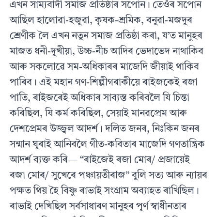
এখন সাম্যবাদী সমাজ প্রতিষ্ঠাৰ সপােন। তেওঁৰ সপােন
আছিল হালােৱা-হজুৱা, কৃষক-শ্রমিক, বনুৱা-মজদুৰ
শ্রেণীক লৈ এখন নতুন সমাজ প্রতিষ্ঠা কৰা, য’ত মানুহৰ
মাজত ধনী-দুখীয়া, উচ্চ-নীচ আদিৰ ভেদাভেদ নাথাকিব
আৰু সকলােৱে সম-অধিকাৰৰ মাজেদি জীয়াই থাকিব
পাৰিব। এই মহান গণ-শিল্পীগৰাকীয়ে ৰাইজকেই ৰজা
পাতি, ৰাইজৰেই অধিকাৰ সাব্যস্ত কৰিবলৈ যি চিন্তা
কৰিছিল, যি কর্ম কৰিছিল, সেয়াই মানৱপ্ৰেম আৰু
দেশপ্রেমৰ উজ্জ্বল আদর্শ। দলিত জনৰ, নিঃকিন জনৰ
সন্মান ঘূৰাই আনিবলৈ গীত-কবিতাৰ মাজেদি গণতান্ত্রিক
আদর্শ ব্যক্ত কৰি— “ৰাইজেই ৰজা মােৰ/ প্রজায়েই
ৰজা মােৰ/ সুখেৰে পঞ্চায়তীৰাজ” বুলি সত্য আৰু ন্যায়ৰ
পক্ষত থিয় হৈ বিষ্ণু ৰাভাই সংগ্রাম অব্যাহত ৰাখিছিল।
ৰাভাই দেখিছিল সর্বসাধাৰণ মানুহৰ পূর্ণ স্বাধীনতাৰ