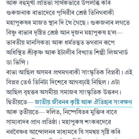
আৰু বহুমূখী প্রতিভা সার্থকভাৱে উপলব্ধি কৰি
গুৰুজনাক ৰাভাদেৱে পৃথিৱীৰ শ্রেষ্ঠ তিনিগৰাকী
মহাপুৰুষৰ মাজত স্থান দি থৈ গৈছে। গুৰুজনাৰ লগতে
বিষ্ণু ৰাভাৰ দৃষ্টিত শ্রেষ্ঠ আন দুজন মহাপুৰুষ হ’ল—
ভাৰতীয় মানসিকতা আৰু ধর্মতত্ত্বত ভগৱান ৰূপে
অধিস্থিত শ্রীকৃষ্ণ আৰু ইটালীৰ বিখ্যাত শিল্পী লিঅ’নার্ড
ডা ভিন্সি।
ৰাভা আছিল অসমৰ প্রথমগৰাকী সাংস্কৃতিক বিপ্লৱী। এই
বিপ্লৱ তেওঁ তিনিটা দিশেৰে আগবঢ়াই নিছিল। এটা
আছিল বৃহত্তৰ অসমীয়া সমাজৰ সাংস্কৃতিক উত্তৰণ।
দ্বিতীয়তে—
জাতীয় জীৱনৰ কৃষ্টি আৰু ঐতিহ্যৰ সংৰক্ষণ
আৰু তৃতীয়তে— দলিত, নিষ্পেষিতৰ মুক্তিৰ বাবে
সাম্যবাদৰ প্রাণ প্রতিষ্ঠা। মহাপুৰুষ শংকৰদেৱে
নৱবৈষ্ণৱ আন্দোলনৰ মাধ্যমৰে যি সমন্বয় সৃষ্টি কৰি