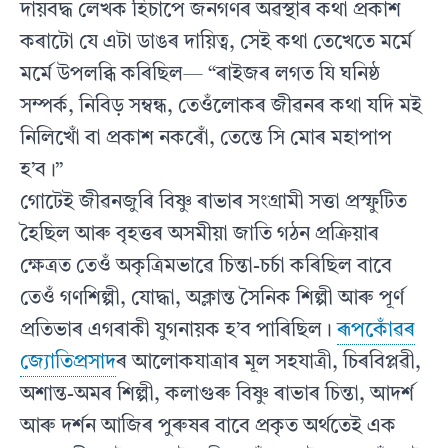
দায়বদ্ধ লেখক হিচাপে জনগণৰ অৱস্থাৰ কথা প্রকাশ
কৰাটো যে এটা ডাঙৰ দায়িত্ব, সেই কথা তেখেতে মর্মে
মর্মে উপলব্ধি কৰিছিল— “ৰাইজৰ লগত যি ঘনিষ্ঠ
সম্পর্ক, নিবিড় সম্বন্ধ, তেওঁলােকৰ জীৱনৰ কথা যদি মই
নিলিখোঁ বা প্রকাশ নকৰোঁ, তেন্তে সি মোৰ মহাপাপ
হ’ব।”
গোটেই জীৱনজুৰি বিষ্ণু ৰাভাৰ সংগ্রামী সত্তা প্রস্ফুটিত
হৈছিল আৰু বৃহত্তৰ অসমীয়া জাতি গঠন প্রক্রিয়াৰ
ক্ষেত্ৰত তেওঁ অকৃত্ৰিমভাৱে চিন্তা-চৰ্চা কৰিছিল বাবে
তেওঁ গণশিল্পী, যােদ্ধা, অক্লান্ত সৈনিক শিল্পী আৰু পূর্ণ
প্রতিভাৰ এগৰাকী যুগনায়ক হ’ব পাৰিছিল।
ৰূপকোঁৱৰ
জ্যোতিপ্ৰসাদ
ৰ আলােকযাত্রাৰ মূল সহযাত্রী, চিৰবিপ্লৱী,
অশান্ত-অমৰ শিল্পী, কলাগুৰু বিষ্ণু ৰাভাৰ চিন্তা, আদর্শ
আৰু দর্শন আজিৰ পুৰুষৰ বাবে প্রকৃত অর্থতেই এক