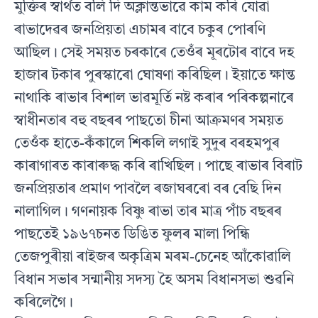
মুক্তিৰ স্বাৰ্থত বলি দি অক্লান্তভাৱে কাম কৰি যােৱা
ৰাভাদেৱৰ জনপ্রিয়তা এচামৰ বাবে চকুৰ পােৰণি
আছিল। সেই সময়ত চৰকাৰে তেওঁৰ মূৰটোৰ বাবে দহ
হাজাৰ টকাৰ পুৰস্কাৰাে ঘােষণা কৰিছিল। ইয়াতে ক্ষান্ত
নাথাকি ৰাভাৰ বিশাল ভাৱমূর্তি নষ্ট কৰাৰ পৰিকল্পনাৰে
স্বাধীনতাৰ বহু বছৰৰ পাছতাে চীনা আক্ৰমণৰ সময়ত
তেওঁক হাতে-কঁকালে শিকলি লগাই সুদুৰ বৰহমপুৰ
কাৰাগাৰত কাৰাৰুদ্ধ কৰি ৰাখিছিল। পাছে ৰাভাৰ বিৰাট
জনপ্রিয়তাৰ প্রমাণ পাবলৈ ৰজাঘৰৰাে বৰ বেছি দিন
নালাগিল। গণনায়ক বিষ্ণু ৰাভা তাৰ মাত্র পাঁচ বছৰৰ
পাছতেই ১৯৬৭চনত ডিঙিত ফুলৰ মালা পিন্ধি
তেজপুৰীয়া ৰাইজৰ অকৃত্রিম মৰম-চেনেহ আঁকোৱালি
বিধান সভাৰ সন্মানীয় সদস্য হৈ অসম বিধানসভা শুৱনি
কৰিলেগৈ।