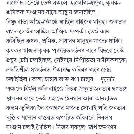
মাজেদি। সেয়ে তেওঁ সকলাে হালােৱা-হজুৱা, কৃষক-
শ্রমিকক সংগ্ৰামৰ বাবে আহ্বান জনাইছিল।
বিষ্ণু ৰাভা আঁহে-কোঁহে আছিল ৰাইজৰ মানুহ। জনতাৰ
লগত তেওঁৰ আছিল আত্মিক সম্পর্ক। তেওঁ কাম
কৰিছিল কৃষক, শ্রমিক, সাধাৰণ মানুহৰ মাজত থাকি।
কৃষকৰ মাজত কৃষক পঞ্চায়ত গঠনৰ বাবে যিদৰে তেওঁ
প্ৰচুৰ চেষ্টা চলাইছিল, সেইদৰে নিপীড়িতা নাৰীসকলকো
প্রগতিশীল সংগঠনত ঐক্যবদ্ধ কৰিবৰ বাবে চেষ্টা
চলাইছিল। ক’লা চাহাব আৰু বগা চাহাব— দুয়ােটা
পক্ষকে নির্মূল কৰি ৰাইজে বিচৰা প্রকৃত জনতাৰ গণতন্ত্র
স্থাপনৰ বাবে তেওঁ এহাতে ষ্টেনগান আৰু আনহাতত
কলম-তুলিকা লৈ জমগণৰ মাজত সােমাই পৰি জনতাৰ
মুক্তিৰ সপােন বাস্তৱত ৰূপায়িত কৰিবলৈ নিৰলস
সংগ্রাম চলাই গৈছিল। নিজৰ সকলাে স্বার্থ জনগণৰ