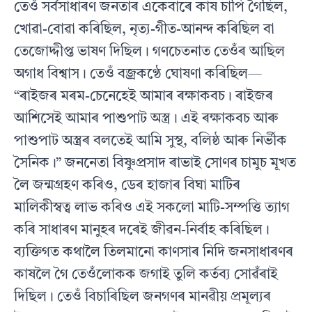
তেওঁ সর্বসাধাৰণ জনতাৰ একেবাৰে কাষ চাপি গৈছিল,
খােৱা-বােৱা কৰিছিল, নৃত্য-গীত-আনন্দ কৰিছিল বা
তেজোদ্দীপ্ত ভাষণ দিছিল। গণচেতনাত তেওঁৰ আছিল
অগাধ বিশ্বাস। তেওঁ বজ্ৰকণ্ঠে ঘােষণা কৰিছিল—
“ৰাইজৰ মৰম-চেনেহেই আমাৰ ৰক্ষাকবচ। ৰাইজৰ
আশিসেই আমাৰ পাশুপাট অস্ত্র। এই ৰক্ষাকবচ আৰু
পাশুপাট অস্ত্রৰ বলতেই আমি সুস্থ, বলিষ্ঠ আৰু নির্ভীক
সৈনিক।” জননেতা বিষ্ণুপ্রসাদ ৰাভাই সােণৰ চামুচ মূখত
লৈ জন্মগ্রহণ কৰিও, ডেৰ হাজাৰ বিঘা মাটিৰ
মালিকীস্বত্ব লাভ কৰিও এই সকলাে মাটি-সম্পত্তি ত্যাগ
কৰি সাধাৰণ মানুহৰ দৰেই জীৱন-নিৰ্বাহ কৰিছিল।
ব্যক্তিগত কথালৈ তিলমানাে কাণসাৰ নিদি জনসাধাৰণৰ
কাষলৈ গৈ তেওঁলােকক জগাই তুলি কর্তব্য সােৱঁৰাই
দিছিল। তেওঁ বিচাৰিছিল জনগণৰ মানৱীয় প্ৰমূল্যৰ