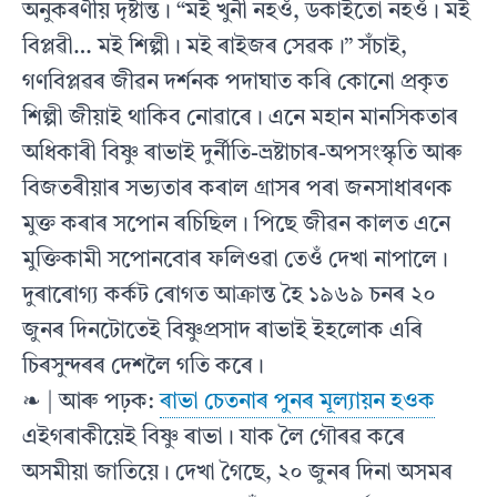
অনুকৰণীয় দৃষ্টান্ত। “মই খুনী নহওঁ, ডকাইতাে নহওঁ। মই
বিপ্লৱী… মই শিল্পী। মই ৰাইজৰ সেৱক।” সঁচাই,
গণবিপ্লৱৰ জীৱন দর্শনক পদাঘাত কৰি কোনাে প্রকৃত
শিল্পী জীয়াই থাকিব নােৱাৰে। এনে মহান মানসিকতাৰ
অধিকাৰী বিষ্ণু ৰাভাই দুর্নীতি-ভ্রষ্টাচাৰ-অপসংস্কৃতি আৰু
বিজতৰীয়াৰ সভ্যতাৰ কৰাল গ্রাসৰ পৰা জনসাধাৰণক
মুক্ত কৰাৰ সপােন ৰচিছিল। পিছে জীৱন কালত এনে
মুক্তিকামী সপােনবােৰ ফলিওৱা তেওঁ দেখা নাপালে।
দুৰাৰােগ্য কৰ্কট ৰােগত আক্ৰান্ত হৈ ১৯৬৯ চনৰ ২০
জুনৰ দিনটোতেই বিষ্ণুপ্ৰসাদ ৰাভাই ইহলােক এৰি
চিৰসুন্দৰৰ দেশলৈ গতি কৰে।
❧ | আৰু পঢ়ক:
ৰাভা চেতনাৰ পুনৰ মূল্যায়ন হওক
এইগৰাকীয়েই বিষ্ণু ৰাভা । যাক লৈ গৌৰৱ কৰে
অসমীয়া জাতিয়ে। দেখা গৈছে, ২০ জুনৰ দিনা অসমৰ