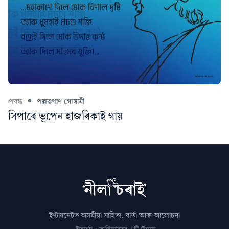
প্ৰবন্ধ
পল্লৱপ্ৰাণ গোস্বামী
সিপাৰে ভূপেন হাজৰিকাই গায়
ইণ্টাৰনেটত অসমীয়া সাহিত্য, বাৰ্তা আৰু আলোচনা