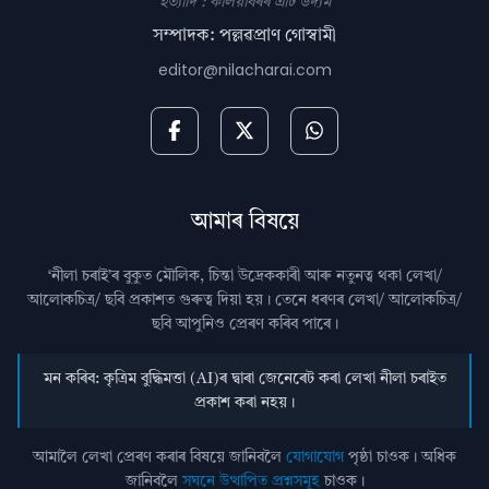
ইত্যাদি : কলিয়াবৰৰ এটি উদ্যম
সম্পাদক: পল্লৱপ্ৰাণ গোস্বামী
editor@nilacharai.com
আমাৰ বিষয়ে
‘নীলা চৰাই’ৰ বুকুত মৌলিক, চিন্তা উদ্রেককাৰী আৰু নতুনত্ব থকা লেখা/
আলোকচিত্ৰ/ ছবি প্রকাশত গুৰুত্ব দিয়া হয়। তেনে ধৰণৰ লেখা/ আলোকচিত্ৰ/
ছবি আপুনিও প্রেৰণ কৰিব পাৰে।
মন কৰিব: কৃত্ৰিম বুদ্ধিমত্তা (AI)ৰ দ্বাৰা জেনেৰেট কৰা লেখা নীলা চৰাইত
প্ৰকাশ কৰা নহয়।
আমালৈ লেখা প্ৰেৰণ কৰাৰ বিষয়ে জানিবলৈ
যোগাযোগ
পৃষ্ঠা চাওক। অধিক
জানিবলৈ
সঘনে উত্থাপিত প্ৰশ্নসমূহ
চাওক।