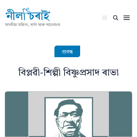
অসমীয়া সাহিত্য, বাৰ্তা আৰু আলোচনা
প্ৰবন্ধ
বিপ্লৱী-শিল্পী বিষ্ণুপ্ৰসাদ ৰাভা