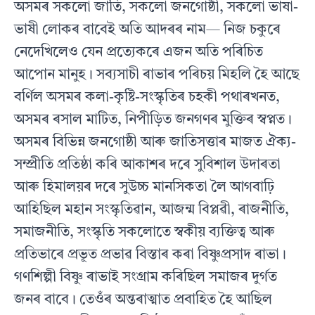
অসমৰ সকলাে জাতি, সকলাে জনগােষ্ঠী, সকলাে ভাষা-
ভাষী লােকৰ বাবেই অতি আদৰৰ নাম— নিজ চকুৰে
নেদেখিলেও যেন প্রত্যেকৰে এজন অতি পৰিচিত
আপােন মানুহ। সব্যসাচী ৰাভাৰ পৰিচয় মিহলি হৈ আছে
বর্ণিল অসমৰ কলা-কৃষ্টি-সংস্কৃতিৰ চহকী পথাৰখনত,
অসমৰ ৰসাল মাটিত, নিপীড়িত জনগণৰ মুক্তিৰ স্বপ্নত।
অসমৰ বিভিন্ন জনগােষ্ঠী আৰু জাতিসত্তাৰ মাজত ঐক্য-
সম্প্রীতি প্রতিষ্ঠা কৰি আকাশৰ দৰে সুবিশাল উদাৰতা
আৰু হিমালয়ৰ দৰে সুউচ্চ মানসিকতা লৈ আগবাঢ়ি
আহিছিল মহান সংস্কৃতিৱান, আজন্ম বিপ্লৱী, ৰাজনীতি,
সমাজনীতি, সংস্কৃতি সকলােতে স্বকীয় ব্যক্তিত্ব আৰু
প্রতিভাৰে প্রভূত প্রভাৱ বিস্তাৰ কৰা বিষ্ণুপ্ৰসাদ ৰাভা।
গণশিল্পী বিষ্ণু ৰাভাই সংগ্রাম কৰিছিল সমাজৰ দুৰ্গত
জনৰ বাবে। তেওঁৰ অন্তৰাত্মাত প্রবাহিত হৈ আছিল