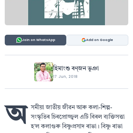
Join on WhatsApp
Add on Google
হিমাংশু ৰণ্‌জন ভূঞা
17 Jun, 2018
অ
সমীয়া জাতীয় জীৱন আৰু কলা-শিল্প-
সংস্কৃতিৰ চিৰপ্রােজ্জ্বল এটি বিৰল ব্যক্তিসত্তা
হ’ল কলাগুৰু বিষ্ণুপ্ৰসাদ ৰাভা। বিষ্ণু ৰাভা