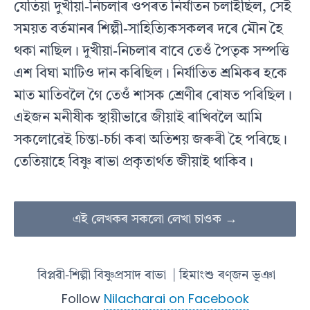
যেতিয়া দুখীয়া-নিচলাৰ ওপৰত নির্যাতন চলাইছিল, সেই
সময়ত বৰ্তমানৰ শিল্পী-সাহিত্যিকসকলৰ দৰে মৌন হৈ
থকা নাছিল। দুখীয়া-নিচলাৰ বাবে তেওঁ পৈতৃক সম্পত্তি
এশ বিঘা মাটিও দান কৰিছিল। নির্যাতিত শ্ৰমিকৰ হকে
মাত মাতিবলৈ গৈ তেওঁ শাসক শ্রেণীৰ ৰােষত পৰিছিল।
এইজন মনীষীক স্থায়ীভাৱে জীয়াই ৰাখিবলৈ আমি
সকলােৱেই চিন্তা-চৰ্চা কৰা অতিশয় জৰুৰী হৈ পৰিছে।
তেতিয়াহে বিষ্ণু ৰাভা প্রকৃতাৰ্থত জীয়াই থাকিব।
এই লেখকৰ সকলো লেখা চাওক →
বিপ্লৱী-শিল্পী বিষ্ণুপ্ৰসাদ ৰাভা
| হিমাংশু ৰণ্‌জন ভূঞা
Follow
Nilacharai on Facebook