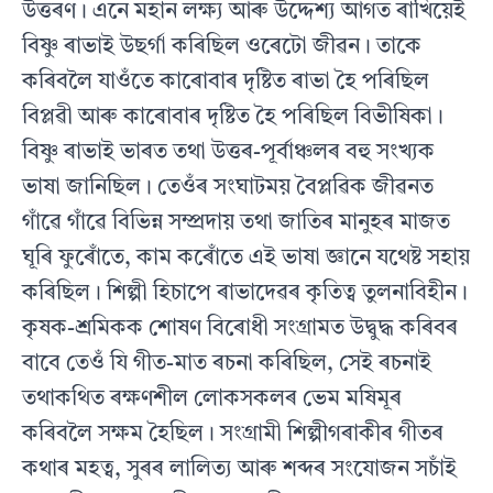
উত্তৰণ। এনে মহান লক্ষ্য আৰু উদ্দেশ্য আগত ৰাখিয়েই
বিষ্ণু ৰাভাই উছৰ্গা কৰিছিল ওৰেটো জীৱন। তাকে
কৰিবলৈ যাওঁতে কাৰােবাৰ দৃষ্টিত ৰাভা হৈ পৰিছিল
বিপ্লৱী আৰু কাৰােবাৰ দৃষ্টিত হৈ পৰিছিল বিভীষিকা।
বিষ্ণু ৰাভাই ভাৰত তথা উত্তৰ-পূৰ্বাঞ্চলৰ বহু সংখ্যক
ভাষা জানিছিল। তেওঁৰ সংঘাটময় বৈপ্লৱিক জীৱনত
গাঁৱে গাঁৱে বিভিন্ন সম্প্রদায় তথা জাতিৰ মানুহৰ মাজত
ঘূৰি ফুৰােঁতে, কাম কৰােঁতে এই ভাষা জ্ঞানে যথেষ্ট সহায়
কৰিছিল। শিল্পী হিচাপে ৰাভাদেৱৰ কৃতিত্ব তুলনাবিহীন।
কৃষক-শ্রমিকক শােষণ বিৰােধী সংগ্ৰামত উদ্বুদ্ধ কৰিবৰ
বাবে তেওঁ যি গীত-মাত ৰচনা কৰিছিল, সেই ৰচনাই
তথাকথিত ৰক্ষণশীল লােকসকলৰ ভেম মষিমূৰ
কৰিবলৈ সক্ষম হৈছিল। সংগ্রামী শিল্পীগৰাকীৰ গীতৰ
কথাৰ মহত্ব, সুৰৰ লালিত্য আৰু শব্দৰ সংযােজন সচাঁই