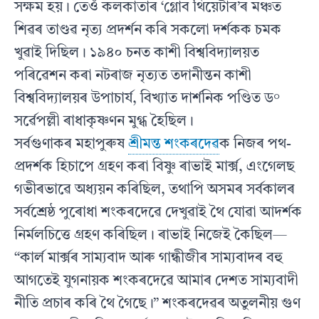
সক্ষম হয়। তেওঁ কলকাতাৰ ‘গ্লোব থিয়েটাৰ’ৰ মঞ্চত
শিৱৰ তাণ্ডৱ নৃত্য প্রদর্শন কৰি সকলাে দর্শকক চমক
খুৱাই দিছিল। ১৯৪০ চনত কাশী বিশ্ববিদ্যালয়ত
পৰিৱেশন কৰা নটৰাজ নৃত্যত তদানীন্তন কাশী
বিশ্ববিদ্যালয়ৰ উপাচার্য, বিখ্যাত দার্শনিক পণ্ডিত ড°
সৰ্ৱেপল্লী ৰাধাকৃষ্ণণন মুগ্ধ হৈছিল।
সর্বগুণাকৰ মহাপুৰুষ
শ্ৰীমন্ত শংকৰদেৱ
ক নিজৰ পথ-
প্রদর্শক হিচাপে গ্রহণ কৰা বিষ্ণু ৰাভাই মার্ক্স, এংগেলছ
গভীৰভাৱে অধ্যয়ন কৰিছিল, তথাপি অসমৰ সৰ্বকালৰ
সর্বশ্রেষ্ঠ পুৰােধা শংকৰদেৱে দেখুৱাই থৈ যােৱা আদর্শক
নির্মলচিত্তে গ্রহণ কৰিছিল। ৰাভাই নিজেই কৈছিল—
“কার্ল মার্ক্সৰ সাম্যবাদ আৰু গান্ধীজীৰ সাম্যবাদৰ বহু
আগতেই যুগনায়ক শংকৰদেৱে আমাৰ দেশত সাম্যবাদী
নীতি প্রচাৰ কৰি থৈ গৈছে।” শংকৰদেৱৰ অতুলনীয় গুণ