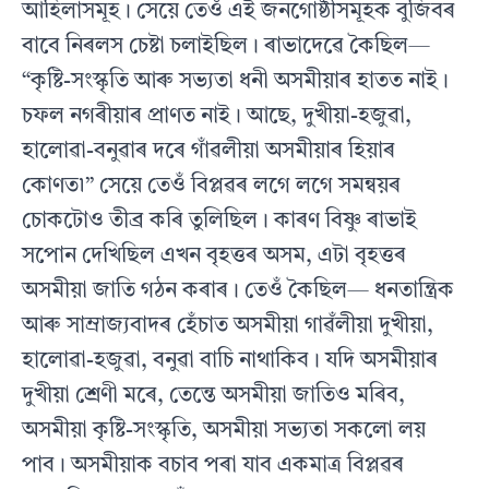
আহিলাসমূহ। সেয়ে তেওঁ এই জনগােষ্ঠীসমূহক বুজিবৰ
বাবে নিৰলস চেষ্টা চলাইছিল। ৰাভাদেৱে কৈছিল—
“কৃষ্টি-সংস্কৃতি আৰু সভ্যতা ধনী অসমীয়াৰ হাতত নাই।
চফল নগৰীয়াৰ প্ৰাণত নাই। আছে, দুখীয়া-হজুৱা,
হালােৱা-বনুৱাৰ দৰে গাঁৱলীয়া অসমীয়াৰ হিয়াৰ
কোণত৷” সেয়ে তেওঁ বিপ্লৱৰ লগে লগে সমন্বয়ৰ
চোকটোও তীব্র কৰি তুলিছিল। কাৰণ বিষ্ণু ৰাভাই
সপােন দেখিছিল এখন বৃহত্তৰ অসম, এটা বৃহত্তৰ
অসমীয়া জাতি গঠন কৰাৰ। তেওঁ কৈছিল— ধনতান্ত্রিক
আৰু সাম্ৰাজ্যবাদৰ হেঁচাত অসমীয়া গাৱঁলীয়া দুখীয়া,
হালােৱা-হজুৱা, বনুৱা বাচি নাথাকিব। যদি অসমীয়াৰ
দুখীয়া শ্রেণী মৰে, তেন্তে অসমীয়া জাতিও মৰিব,
অসমীয়া কৃষ্টি-সংস্কৃতি, অসমীয়া সভ্যতা সকলাে লয়
পাব। অসমীয়াক বচাব পৰা যাব একমাত্র বিপ্লৱৰ