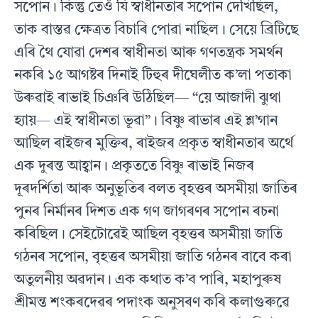
সপােন। কিন্তু তেওঁ যি স্বাধীনতাৰ সপােন দেখিছিল,
তাক বাস্তৱ ক্ষেত্ৰত বিচাৰি পােৱা নাছিল। সেয়ে ব্রিটিছে
এৰি থৈ যােৱা দেশৰ স্বাধীনতা আৰু গণতন্ত্রক সমর্থন
নকৰি ১৫ আগষ্টৰ দিনাই টিহুৰ দীঘেলীত ক’লা পতাকা
উৰুৱাই ৰাভাই চিঞৰি উঠিছিল— “য়ে আজাদী ঝুথা
হ্যায়— এই স্বাধীনতা ভূৱা”। বিষ্ণু ৰাভাৰ এই শ্ল’গান
আছিল ৰাইজৰ মুক্তিৰ, ৰাইজৰ প্রকৃত স্বাধীনতাৰ অর্থে
এক দুৰন্ত আহ্বান। প্রকৃততে বিষ্ণু ৰাভাই নিজৰ
দূৰদৰ্শিতা আৰু অনুভূতিৰ বলত বৃহত্তৰ অসমীয়া জাতিৰ
পুনৰ নিৰ্মানৰ দিশত এক গণ জাগৰণৰ সপােন ৰচনা
কৰিছিল। সেইটোৱেই আছিল বৃহত্তৰ অসমীয়া জাতি
গঠনৰ সপােন, বৃহত্তৰ অসমীয়া জাতি গঠনৰ বাবে কৰা
অতুলনীয় অৱদান। এক কথাত ক’ব পাৰি, মহাপুৰুষ
শ্ৰীমন্ত শংকৰদেৱৰ পদাংক অনুসৰণ কৰি কলাগুৰুৱে