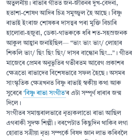
অতুলনীয়। ৰাভাৰ গীতত জন-জীৱনৰ দুখ-বেদনা,
হতাশা-শােষণ আদিৰ চিত্র সমুজ্জ্বল হৈ আছে। বিষ্ণু
ৰাভাই ইংৰাজ শােষকৰ দাসত্বৰ পৰা মুক্তি বিচাৰি
হালােৱা-হজুৱা, ডেকা-গাভৰুকে ধৰি শত-সহস্রজনক
আকুল আহ্বান জনাইছিল— “ভাং ভাং ভাং/ লােহাৰ
শিকলি ভাং/ ছিং ছিং ছিং/ দাসৰ বান্ধোন ছিং…”। গীতৰ
মাজেৰে প্ৰেমৰ অনুভূতিৰ গভীৰতম আৱেগ প্রকাশৰ
ক্ষেত্ৰতাে ৰাভাদেৱ বিশেষভাৱে সফল হৈছে। অসমৰ
সাংস্কৃতিক ক্ষেত্ৰখনত বিষ্ণু ৰাভাই স্বকীয় কথা আৰু
সুৰেৰে
‘বিষ্ণু ৰাভা সংগীত’
ৰ এটা সম্পূর্ণ ধাৰাৰ জন্ম
দিলে।
সংগীতৰ সমান্তৰালভাৱে নৃত্যকলাতাে ৰাভা আছিল
এগৰাকী সুদক্ষ শিল্পী। বৰপেটাত কিছুদিন থাকিব লগা
হােৱাত সত্ৰীয়া নৃত্য সম্পর্কে বিষদ জ্ঞান লাভ কৰিবলৈ