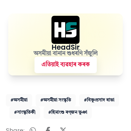
HeadSir
অসমীয়া বানান শুধৰণি সঁজুলি
এতিয়াই ব্যৱহাৰ কৰক
#অসমীয়া
#অসমীয়া সংস্কৃতি
#বিষ্ণুপ্ৰসাদ ৰাভা
#সাংস্কৃতিকী
#হিমাংশু ৰণ্‌জন ভূঞা
Share: