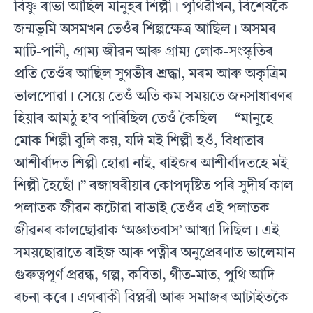
বিষ্ণু ৰাভা আছিল মানুহৰ শিল্পী। পৃথিৱীখন, বিশেষকৈ
জন্মভূমি অসমখন তেওঁৰ শিল্পক্ষেত্র আছিল। অসমৰ
মাটি-পানী, গ্রাম্য জীৱন আৰু গ্রাম্য লােক-সংস্কৃতিৰ
প্রতি তেওঁৰ আছিল সুগভীৰ শ্রদ্ধা, মৰম আৰু অকৃত্রিম
ভালপােৱা। সেয়ে তেওঁ অতি কম সময়তে জনসাধাৰণৰ
হিয়াৰ আমঠু হ’ব পাৰিছিল তেওঁ কৈছিল— “মানুহে
মােক শিল্পী বুলি কয়, যদি মই শিল্পী হওঁ, বিধাতাৰ
আশীৰ্বাদত শিল্পী হােৱা নাই, ৰাইজৰ আশীৰ্বাদতহে মই
শিল্পী হৈছোঁ।” ৰজাঘৰীয়াৰ কোপদৃষ্টিত পৰি সুদীর্ঘ কাল
পলাতক জীৱন কটোৱা ৰাভাই তেওঁৰ এই পলাতক
জীৱনৰ কালছােৱাক ‘অজ্ঞাতবাস’ আখ্যা দিছিল। এই
সময়ছােৱাতে ৰাইজ আৰু পত্নীৰ অনুপ্ৰেৰণাত ভালেমান
গুৰুত্বপূৰ্ণ প্ৰৱন্ধ, গল্প, কবিতা, গীত-মাত, পুথি আদি
ৰচনা কৰে। এগৰাকী বিপ্লৱী আৰু সমাজৰ আটাইতকৈ