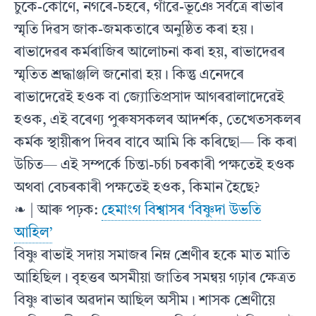
চুকে-কোণে, নগৰে-চহৰে, গাঁৱে-ভূঞে সর্বত্রে ৰাভাৰ
স্মৃতি দিৱস জাক-জমকতাৰে অনুষ্ঠিত কৰা হয়।
ৰাভাদেৱৰ কৰ্মৰাজিৰ আলােচনা কৰা হয়, ৰাভাদেৱৰ
স্মৃতিত শ্রদ্ধাঞ্জলি জনােৱা হয়। কিন্তু এনেদৰে
ৰাভাদেৱেই হওক বা জ্যোতিপ্ৰসাদ আগৰৱালাদেৱেই
হওক, এই বৰেণ্য পুৰুষসকলৰ আদৰ্শক, তেখেতসকলৰ
কৰ্মক স্থায়ীৰূপ দিবৰ বাবে আমি কি কৰিছাে— কি কৰা
উচিত— এই সম্পর্কে চিন্তা-চৰ্চা চৰকাৰী পক্ষতেই হওক
অথবা বেচৰকাৰী পক্ষতেই হওক, কিমান হৈছে?
❧ | আৰু পঢ়ক:
হেমাংগ বিশ্বাসৰ ‘বিষ্ণুদা উভতি
আহিল’
বিষ্ণু ৰাভাই সদায় সমাজৰ নিম্ন শ্রেণীৰ হকে মাত মাতি
আহিছিল। বৃহত্তৰ অসমীয়া জাতিৰ সমন্বয় গঢ়াৰ ক্ষেত্ৰত
বিষ্ণু ৰাভাৰ অৱদান আছিল অসীম। শাসক শ্রেণীয়ে