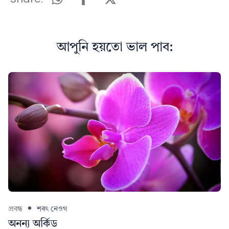
আপুনি হয়তো ভাল পাব:
প্ৰবন্ধ
শৰৎ নেওগ
অনন্য অৰ্কিড