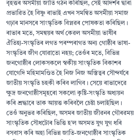
বৃহত্তৰ অসমীয়া জাতি গঠন কৰিছিল, সেই আদৰ্শৰ দ্বাৰা
প্ৰভাৱিত হৈ বিষ্ণু ৰাভাই এখন সমন্বিত অসমীয়া সমাজ
গঢ়াৰ মানসৰে সাংস্কৃতিক বিপ্লৱৰ পােষকতা কৰিছিল।
ৰাভাৰ মতে, সমন্বয়ৰ অর্থ কেৱল অসমীয়া ভাষীৰ
ঐতিহ্য-সংস্কৃতিৰ লগত পৰম্পৰাগত অন্য গােষ্ঠীৰ ভাষা-
সংস্কৃতিৰ জীণ যােৱাতাে নহয়; তেওঁৰ মতে, বিভিন্ন
জনগােষ্ঠীৰ লােকসকলে স্বকীয় সাংস্কৃতিক বিকাশৰ
যােগেদি মহিমামণ্ডিত হৈ নিজ নিজ অস্তিত্বৰ সৌন্দর্যৰে
জাতীয় সংস্কৃতি চহকী কৰিব লাগিব। সেয়ে ৰাভাদেৱে
ক্ষুদ্র জনগােষ্ঠীসমূহৰাে সকলাে কৃষ্টি-সংস্কৃতি অধ্যয়ন
কৰি শ্ৰদ্ধাৰে তাক আয়ত্ত কৰিবলৈ চেষ্টা চলাইছিল।
তেওঁ অনুভৱ কৰিছিল, অসমৰ জাতীয় জীৱনৰ গৌৰৱময়
সাংস্কৃতিক সৌধটোৰ ভিত্তি হ’ল অসমত যুগ যুগ ধৰি
বসবাস কৰি অহা বিভিন্ন জাতি-জনগােষ্ঠীৰ সাংস্কৃতিক