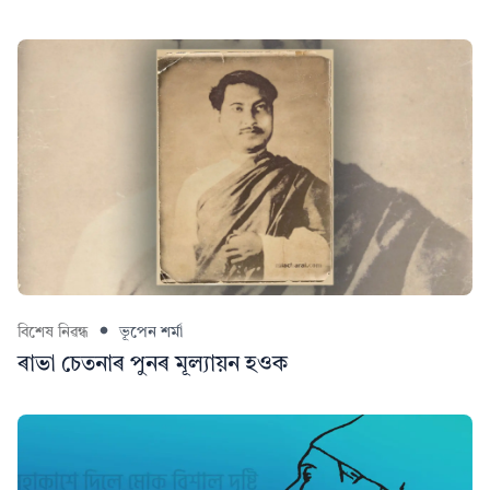
বিশেষ নিৱন্ধ
ভূপেন শৰ্মা
ৰাভা চেতনাৰ পুনৰ মূল্যায়ন হওক