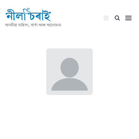
অসমীয়া সাহিত্য, বাৰ্তা আৰু আলোচনা