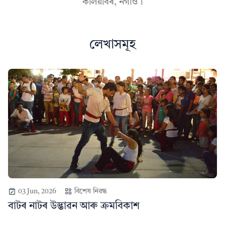
কলিয়াবৰ, নগাঁও।
লেখাসমূহ
03 Jun, 2026
বিশেষ নিৱন্ধ
বাটৰ নাটৰ উদ্ভাৱন আৰু ক্ৰমবিকাশ