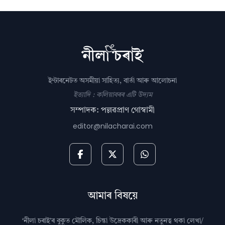
ইণ্টাৰনেটত অসমীয়া সাহিত্য, বাৰ্তা আৰু আলোচনা
ইত্যাদি : কলিয়াবৰৰ এটি উদ্যম
সম্পাদক: পল্লৱপ্ৰাণ গোস্বামী
editor@nilacharai.com
আমাৰ বিষয়ে
‘নীলা চৰাই’ৰ বুকুত মৌলিক, চিন্তা উদ্রেককাৰী আৰু নতুনত্ব থকা লেখা/