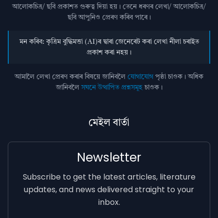
আলোকচিত্ৰ/ ছবি প্রকাশত গুৰুত্ব দিয়া হয়। তেনে ধৰণৰ লেখা/ আলোকচিত্ৰ/
ছবি আপুনিও প্রেৰণ কৰিব পাৰে।
মন কৰিব: কৃত্ৰিম বুদ্ধিমত্তা (AI)ৰ দ্বাৰা জেনেৰেট কৰা লেখা নীলা চৰাইত
প্ৰকাশ কৰা নহয়।
আমালৈ লেখা প্ৰেৰণ কৰাৰ বিষয়ে জানিবলৈ
যোগাযোগ
পৃষ্ঠা চাওক। অধিক
জানিবলৈ
সঘনে উত্থাপিত প্ৰশ্নসমূহ
চাওক।
মেইল বাৰ্তা
Newsletter
Subscribe to get the latest articles, literature
updates, and news delivered straight to your
inbox.