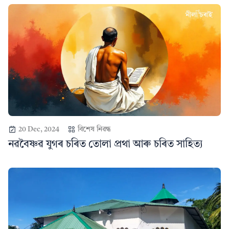
20 Dec, 2024
বিশেষ নিৱন্ধ
নৱবৈষ্ণৱ যুগৰ চৰিত তোলা প্ৰথা আৰু চৰিত সাহিত্য