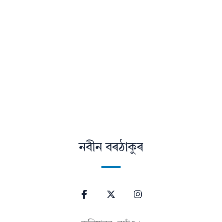
নবীন বৰঠাকুৰ