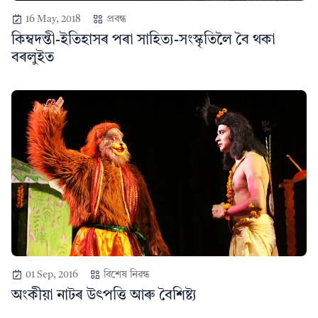
16 May, 2018
প্ৰবন্ধ
কিম্বদন্তী-ইতিহাসৰ পৰা সাহিত্য-সংস্কৃতিলৈ বৈ থকা
বৰলুইত
01 Sep, 2016
বিশেষ নিৱন্ধ
অংকীয়া নাটৰ উৎপত্তি আৰু বৈশিষ্ট্য