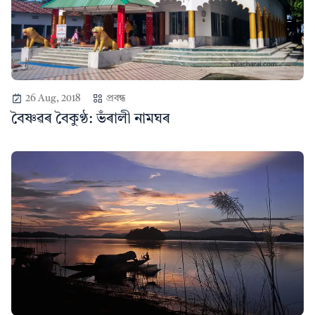
26 Aug, 2018
প্ৰবন্ধ
বৈষ্ণৱৰ বৈকুণ্ঠ: ভঁৰালী নামঘৰ