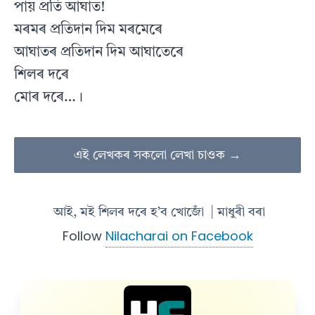
পায় প্ৰতি আঘাত!
মৰমৰ প্ৰতিদান দিম মৰমেৰে
আঘাতৰ প্ৰতিদান দিম আঘাতেৰে
শিলৰ দৰে
মোৰ দৰে…।
এই লেখকৰ সকলো লেখা চাওক →
আই, মই শিলৰ দৰে হ’ব খোজোঁ
| মাধুৰী বৰা
Follow
Nilacharai on Facebook