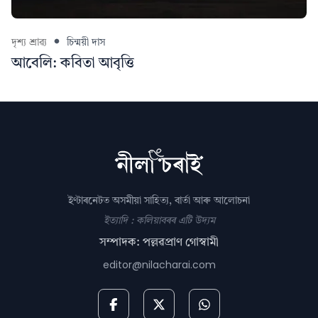
দৃশ্য শ্ৰাৱ্য
চিন্ময়ী দাস
আবেলি: কবিতা আবৃত্তি
ইণ্টাৰনেটত অসমীয়া সাহিত্য, বাৰ্তা আৰু আলোচনা
ইত্যাদি : কলিয়াবৰৰ এটি উদ্যম
সম্পাদক: পল্লৱপ্ৰাণ গোস্বামী
editor@nilacharai.com