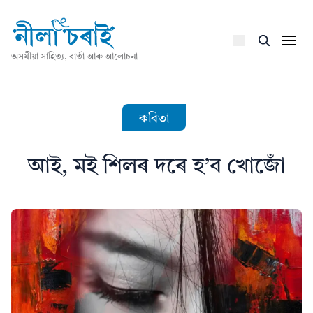
অসমীয়া সাহিত্য, বাৰ্তা আৰু আলোচনা
কবিতা
আই, মই শিলৰ দৰে হ’ব খোজোঁ