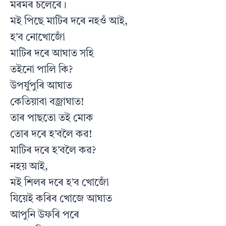
মৰমৰ চলেৰে।
মই পিছে মাটিৰ দৰে নহওঁ আই,
হ’ব নোখোজোঁ
মাটিৰ দৰে আঘাত সহি
তইনো পালি কি?
উপৰ্যুপুৰি আঘাত
কেতিয়াবা বজ্ৰাঘাত!
তাৰ পাছতো তই মোক
তোৰ দৰে হ’বলৈ কৱ!
মাটিৰ দৰে হ’বলৈ কৱ?
নহয় আই,
মই শিলৰ দৰে হ’ব খোজোঁ
যিয়েই কৰিব খোজে আঘাত
আপুনি উফৰি পৰে