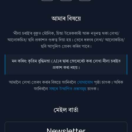
আমাৰ বিষয়ে
‘নীলা চৰাই’ৰ বুকুত মৌলিক, চিন্তা উদ্রেককাৰী আৰু নতুনত্ব থকা লেখা/
আলোকচিত্ৰ/ ছবি প্রকাশত গুৰুত্ব দিয়া হয়। তেনে ধৰণৰ লেখা/ আলোকচিত্ৰ/
ছবি আপুনিও প্রেৰণ কৰিব পাৰে।
মন কৰিব: কৃত্ৰিম বুদ্ধিমত্তা (AI)ৰ দ্বাৰা জেনেৰেট কৰা লেখা নীলা চৰাইত
প্ৰকাশ কৰা নহয়।
আমালৈ লেখা প্ৰেৰণ কৰাৰ বিষয়ে জানিবলৈ
যোগাযোগ
পৃষ্ঠা চাওক। অধিক
জানিবলৈ
সঘনে উত্থাপিত প্ৰশ্নসমূহ
চাওক।
মেইল বাৰ্তা
Newsletter