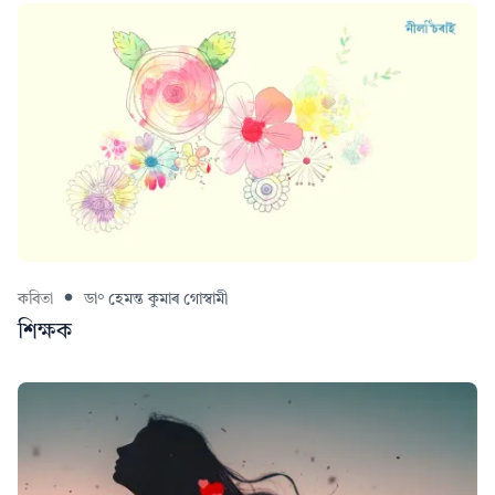
কবিতা
ডা° হেমন্ত কুমাৰ গোস্বামী
শিক্ষক