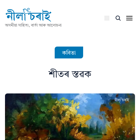
অসমীয়া সাহিত্য, বাৰ্তা আৰু আলোচনা
কবিতা
শীতৰ স্তৱক