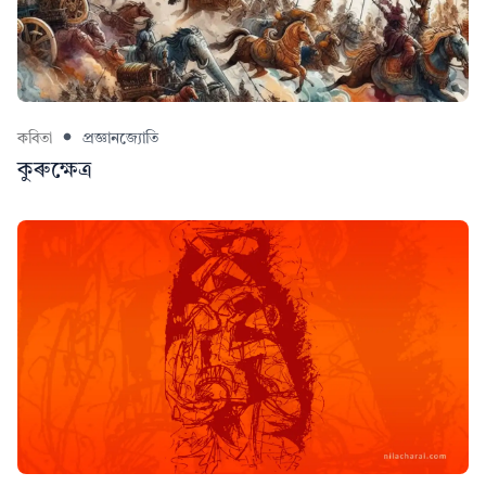
কবিতা
প্ৰজ্ঞানজ্যোতি
কুৰুক্ষেত্ৰ