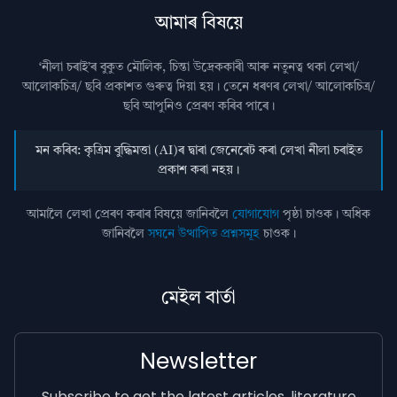
আমাৰ বিষয়ে
‘নীলা চৰাই’ৰ বুকুত মৌলিক, চিন্তা উদ্রেককাৰী আৰু নতুনত্ব থকা লেখা/
আলোকচিত্ৰ/ ছবি প্রকাশত গুৰুত্ব দিয়া হয়। তেনে ধৰণৰ লেখা/ আলোকচিত্ৰ/
ছবি আপুনিও প্রেৰণ কৰিব পাৰে।
মন কৰিব: কৃত্ৰিম বুদ্ধিমত্তা (AI)ৰ দ্বাৰা জেনেৰেট কৰা লেখা নীলা চৰাইত
প্ৰকাশ কৰা নহয়।
আমালৈ লেখা প্ৰেৰণ কৰাৰ বিষয়ে জানিবলৈ
যোগাযোগ
পৃষ্ঠা চাওক। অধিক
জানিবলৈ
সঘনে উত্থাপিত প্ৰশ্নসমূহ
চাওক।
মেইল বাৰ্তা
Newsletter
Subscribe to get the latest articles, literature