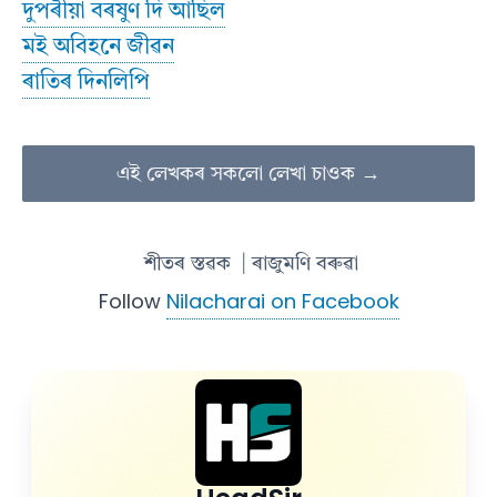
দুপৰীয়া বৰষুণ দি আছিল
মই অবিহনে জীৱন
ৰাতিৰ দিনলিপি
এই লেখকৰ সকলো লেখা চাওক →
শীতৰ স্তৱক
| ৰাজুমণি বৰুৱা
Follow
Nilacharai on Facebook