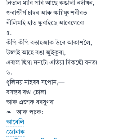
নিতাল মাৰি পৰি আছে কঙালী নদীখন,
জৰাজীৰ্ণ চাদৰ আৰু ক্ষয়িষ্ণু শৰীৰত
নীলিমাই হাত ফুৰাইছে আবেগেৰে৷
৫.
কঁপি কঁপি বতাহজাক উৰে আকাশলৈ,
উজাই আহে ৰঙা জুইকুৰা,
এৰাল ছিগা মনটো এতিয়া দিকছৌ বনত৷
৬.
ধূলিময় নাহৰৰ সপোন,—
বসন্তৰ ৰঙা চোলা
আৰু এজাক বৰষুণৰ৷
❧ | আৰু পঢ়ক:
আবেলি
জোনাক