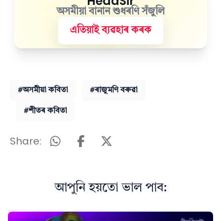
HeadSir
অসমীয়া বানান শুধৰণি সঁজুলি
এতিয়াই ব্যৱহাৰ কৰক
#অসমীয়া কবিতা
#ৰাজুমণি বৰুৱা
#শীতৰ কবিতা
Share:
আপুনি হয়তো ভাল পাব: