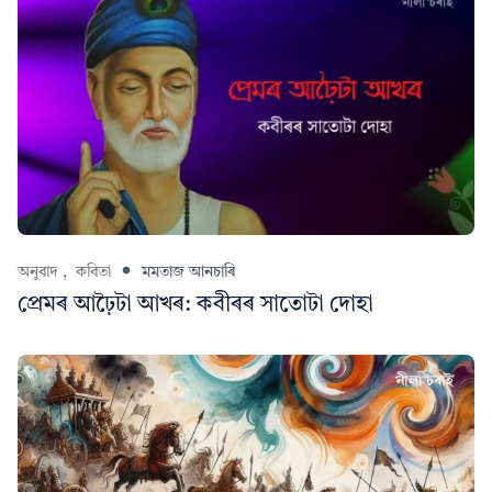
অনুবাদ ,
কবিতা
মমতাজ আনচাৰি
প্ৰেমৰ আঢ়ৈটা আখৰ: কবীৰৰ সাতোটা দোহা