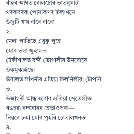
বাঁহৰ আগত বেলিটোৰ ভাতঘুমটি৷
থৰকবৰক পোনাকণৰ চিলাখনে
উজুটি খায় বাৰে বাৰে৷
২.
মেলা পাতিছে এবুকু পুহে
মোৰ ভগা জুহালত
ঢেঁকীশালত বন্দী ভোগালীৰ উমবোৰে
উকমুকাইছে৷
ভঁৰালত লখিমীৰ এতিয়া চিলমিলীয়া টোপনি৷
৩.
উজাগৰী আন্ধাৰবোৰ এতিয়া শেতেলীত৷
ৰঙচুৱা ৰদবোৰৰ হেতাওপৰা—
নিয়ৰে ঢকা মোৰ পুহৰি চোতালখনত৷
৪.