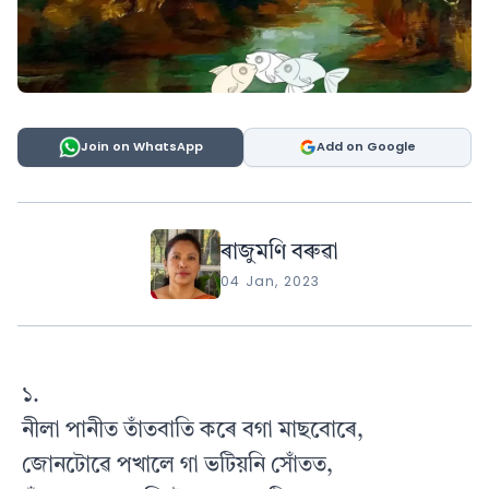
Join on WhatsApp
Add on Google
ৰাজুমণি বৰুৱা
04 Jan, 2023
১.
নীলা পানীত তাঁতবাতি কৰে বগা মাছবোৰে,
জোনটোৱে পখালে গা ভটিয়নি সোঁতত,