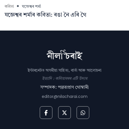
কবিতা
যজ্ঞেশ্বৰ শৰ্মা
যজ্ঞেশ্বৰ শৰ্মাৰ কবিতা: ৰঙা নৈ এৰি গৈ
ইণ্টাৰনেটত অসমীয়া সাহিত্য, বাৰ্তা আৰু আলোচনা
ইত্যাদি : কলিয়াবৰৰ এটি উদ্যম
সম্পাদক: পল্লৱপ্ৰাণ গোস্বামী
editor@nilacharai.com