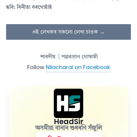
ছবি: বিনীতা বৰগোহাঁই
এই লেখকৰ সকলো লেখা চাওক →
শাৰদীয়
| পল্লৱপ্ৰাণ গোস্বামী
Follow
Nilacharai on Facebook
HeadSir
অসমীয়া বানান শুধৰণি সঁজুলি