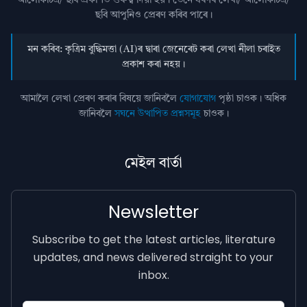
আলোকচিত্ৰ/ ছবি প্রকাশত গুৰুত্ব দিয়া হয়। তেনে ধৰণৰ লেখা/ আলোকচিত্ৰ/
ছবি আপুনিও প্রেৰণ কৰিব পাৰে।
মন কৰিব: কৃত্ৰিম বুদ্ধিমত্তা (AI)ৰ দ্বাৰা জেনেৰেট কৰা লেখা নীলা চৰাইত
প্ৰকাশ কৰা নহয়।
আমালৈ লেখা প্ৰেৰণ কৰাৰ বিষয়ে জানিবলৈ
যোগাযোগ
পৃষ্ঠা চাওক। অধিক
জানিবলৈ
সঘনে উত্থাপিত প্ৰশ্নসমূহ
চাওক।
মেইল বাৰ্তা
Newsletter
Subscribe to get the latest articles, literature
updates, and news delivered straight to your
inbox.