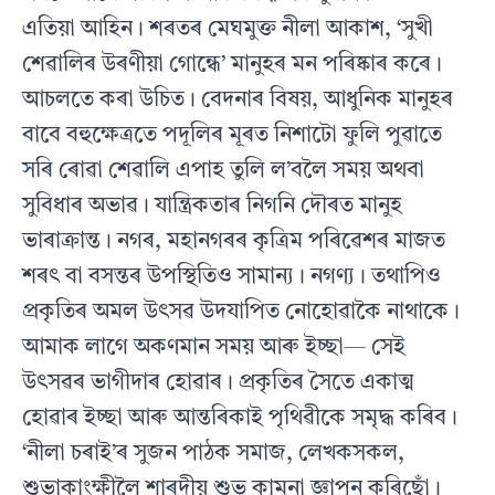
এতিয়া আহিন। শৰতৰ মেঘমুক্ত নীলা আকাশ, ‘সুখী
শেৱালিৰ উৰণীয়া গোন্ধে’ মানুহৰ মন পৰিষ্কাৰ কৰে।
আচলতে কৰা উচিত। বেদনাৰ বিষয়, আধুনিক মানুহৰ
বাবে বহুক্ষেত্ৰতে পদূলিৰ মূৰত নিশাটো ফুলি পুৱাতে
সৰি ৰোৱা শেৱালি এপাহ তুলি ল’বলৈ সময় অথবা
সুবিধাৰ অভাৱ। যান্ত্ৰিকতাৰ নিগনি দৌৰত মানুহ
ভাৰাক্ৰান্ত। নগৰ, মহানগৰৰ কৃত্ৰিম পৰিৱেশৰ মাজত
শৰৎ বা বসন্তৰ উপস্থিতিও সামান্য। নগণ্য। তথাপিও
প্ৰকৃতিৰ অমল উৎসৱ উদযাপিত নোহোৱাকৈ নাথাকে।
আমাক লাগে অকণমান সময় আৰু ইচ্ছা— সেই
উৎসৱৰ ভাগীদাৰ হোৱাৰ। প্ৰকৃতিৰ সৈতে একাত্ম
হোৱাৰ ইচ্ছা আৰু আন্তৰিকাই পৃথিৱীকে সমৃদ্ধ কৰিব।
‘নীলা চৰাই’ৰ সুজন পাঠক সমাজ, লেখকসকল,
শুভাকাংক্ষীলৈ শাৰদীয় শুভ কামনা জ্ঞাপন কৰিছোঁ।