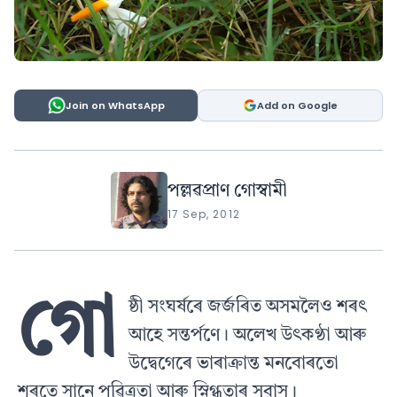
Join on WhatsApp
Add on Google
পল্লৱপ্ৰাণ গোস্বামী
17 Sep, 2012
গো
ষ্ঠী সংঘৰ্ষৰে জৰ্জৰিত অসমলৈও শৰৎ
আহে সন্তৰ্পণে। অলেখ উৎকণ্ঠা আৰু
উদ্বেগেৰে ভাৰাক্ৰান্ত মনবোৰতো
শৰতে সানে পৱিত্ৰতা আৰু স্নিগ্ধতাৰ সুবাস।