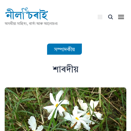
অসমীয়া সাহিত্য, বাৰ্তা আৰু আলোচনা
সম্পাদকীয়
শাৰদীয়