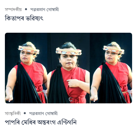
সম্পাদকীয়
পল্লৱপ্ৰাণ গোস্বামী
কিতাপৰ ভৱিষ্যৎ
সাংস্কৃতিকী
পল্লৱপ্ৰাণ গোস্বামী
পাপৰি মেধিৰ অন্তৰংগ এণ্টিগনি