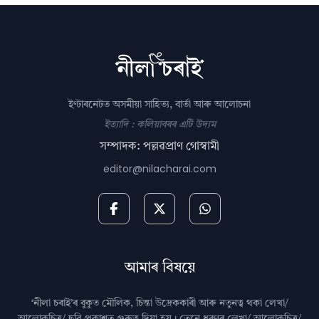
ইণ্টাৰনেটত অসমীয়া সাহিত্য, বাৰ্তা আৰু আলোচনা
ইত্যাদি : কলিয়াবৰৰ এটি উদ্যম
সম্পাদক: পল্লৱপ্ৰাণ গোস্বামী
editor@nilacharai.com
আমাৰ বিষয়ে
‘নীলা চৰাই’ৰ বুকুত মৌলিক, চিন্তা উদ্রেককাৰী আৰু নতুনত্ব থকা লেখা/