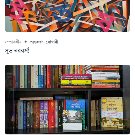
সম্পাদকীয়
পল্লৱপ্ৰাণ গোস্বামী
সুভ নববৰ্স!