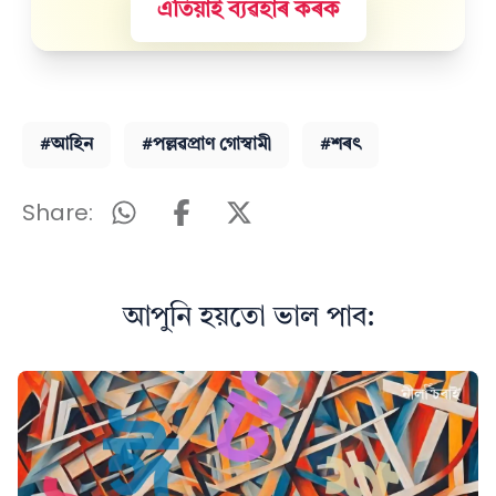
এতিয়াই ব্যৱহাৰ কৰক
#আহিন
#পল্লৱপ্ৰাণ গোস্বামী
#শৰৎ
Share:
আপুনি হয়তো ভাল পাব: